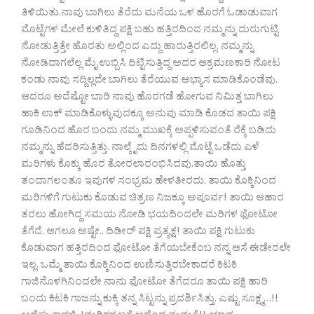
ತಿಳಿಯಿತು.ನಾವು ಬಾಗಿಲು ತೆರೆದು ಮನೆಯ ಒಳ ಹೊರಗೆ ಓಡಾಡುವಾಗ
ಮೊಟ್ಟೆಗಳ ಮೇಲೆ ಕುಳಿತಿದ್ದ ಪಕ್ಷಿ ಬಹು ಹತ್ತಿರದಿಂದ ನಮ್ಮನ್ನು ದುರುಗುಟ್ಟಿ
ನೋಡುತ್ತಿತ್ತೇ ಹೊರತು ಅಲ್ಲಿಂದ ಎದ್ದು ಹಾರುತ್ತಿರಲಿಲ್ಲ. ನಮ್ಮನ್ನು
ನೋಡಿದಾಗಲೆಲ್ಲ ಮೈ ಉಬ್ಬಿಸಿ ದಿಟ್ಟಿಸುತ್ತಿದ್ದ ಅದರ ಆಕ್ರಮಣಕಾರಿ ನೋಟ
ಕಂಡು ನಾವು ಸದ್ದಿಲ್ಲದೇ ಬಾಗಿಲು ತೆರೆಯುವ ಅಭ್ಯಾಸ ಮಾಡಿಕೊಂಡೆವು.
ಆದರೂ ಅದೆಷ್ಟೋ ಬಾರಿ ನಾವು ಹೊರಗಡೆ ಹೋಗುವ ನಿಮಿತ್ತ ಬಾಗಿಲು
ಹಾಕಿ ಲಾಕ್ ಮಾಡಿಕೊಳ್ಳುವುದಕ್ಕೂ ಅನುವು ಮಾಡಿ ಕೊಡದ ತಾಯಿ ಪಕ್ಷಿ
ಗೂಡಿನಿಂದ ಹೊರ ಬಂದು ನಮ್ಮ ಮುಖಕ್ಕೆ ಅಪ್ಪಳಿಸುವಂತೆ ರೆಕ್ಕೆ ಬಡಿದು
ನಮ್ಮನ್ನು ಹೆದರಿಸುತ್ತಿತ್ತು. ನಾಲ್ಕೈದು ದಿನಗಳಲ್ಲಿ ಮೊಟ್ಟೆ ಒಡೆದು ಎಳೆ
ಮರಿಗಳು ಕೊಕ್ಕು ಹೊರ ತೋರಲಾರಂಭಿಸಿದವು.ತಾಯಿ ಹೊತ್ತು
ತಂದಾಗಲಂತೂ ಇವುಗಳ ಸಂಭ್ರಮ ಹೇಳತೀರದು. ತಾಯಿ ಕೊಕ್ಕಿನಿಂದ
ಮರಿಗಳಿಗೆ ಗುಟುಕು ಕೊಡುವ ಚಿತ್ರಣ ನಿಜಕ್ಕೂ ಅಪೂರ್ವ! ತಾಯಿ ಆಹಾರ
ತರಲು ಹೋಗಿದ್ದ ಸಮಯ ನೋಡಿ ಭಯದಿಂದಲೇ ಮರಿಗಳ ಫೋಟೋ
ತೆಗೆದೆ. ಆಗಲೂ ಅಷ್ಟೇ.. ದಿಡೀರ್ ಪಕ್ಷಿ ಪ್ರತ್ಯಕ್ಷ! ತಾಯಿ ಪಕ್ಷಿ ಗುಟುಕು
ಕೊಡುವಾಗ ಹತ್ತಿರದಿಂದ ಫೋಟೋ ತೆಗೆಯಬೇಕೆಂಬ ನನ್ನ ಆಸೆ ಈಡೇರಲೇ
ಇಲ್ಲ. ಒಮ್ಮೆ ತಾಯಿ ಕೊಕ್ಕಿನಿಂದ ಉಣಿಸುತ್ತಿರಬೇಕಾದರೆ ಕಿಟಕಿ
ಗಾಜಿನೊಳಗಿನಿಂದಲೇ ನಾನು ಫೋಟೋ ತೆಗೆದರೂ ತಾಯಿ ಪಕ್ಷಿ ಹಾರಿ
ಬಂದು ಕಿಟಕಿ ಗಾಜನ್ನು ಕುಕ್ಕಿ ತನ್ನ ಸಿಟ್ಟನ್ನು ಪ್ರದರ್ಶಿಸಿತ್ತು. ಎಷ್ಟು ಸೂಕ್ಷ್ಮ…!!