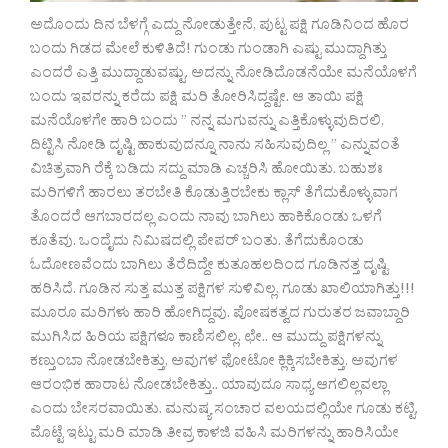
ಅದೊಂದು ದಿನ ಬೆಳಗ್ಗೆ ಎದ್ದು ನೋಡುತ್ತೇನೆ, ಪುಟ್ಟ ಪಕ್ಷಿ ಗೂಡಿನಿಂದ ಹೊರ
ಬಂದು ಗಿಡದ ಮೇಲೆ ಕುಳಿತಿದೆ! ಗುಂಡು ಗುಂಡಾಗಿ ಎಷ್ಟು ಮುದ್ದಾಗಿತ್ತು
ಎಂದರೆ ಎತ್ತಿ ಮುದ್ದಾಡುವಷ್ಟು. ಅದನ್ನು ನೋಡಿದೊಡನೆಯೇ ಮನೆಯೊಳಗೆ
ಬಂದು ಇವರನ್ನು ಕರೆದು ಪಕ್ಷಿ ಮರಿ ತೋರಿಸಿದ್ದಷ್ಟೇ. ಆ ತಾಯಿ ಪಕ್ಷಿ
ಮನೆಯೊಳಗೇ ಹಾರಿ ಬಂದು ” ನನ್ನ ಮಗುವನ್ನು ಎತ್ತಿಕೊಳ್ಳುವುದಿರಲಿ,
ದಿಟ್ಟಿಸಿ ನೋಡಿ ದೃಷ್ಟಿ ಹಾಕುವುದನ್ನೂ ನಾನು ಸಹಿಸುವುದಿಲ್ಲ ” ಎನ್ನುವಂತೆ
ವಿಚಿತ್ರವಾಗಿ ರೆಕ್ಕೆ ಬಡಿದು ಸದ್ದು ಮಾಡಿ ಎಚ್ಚರಿಸಿ ಹೋಯಿತು. ಬಹುಶಃ
ಮರಿಗಳಿಗೆ ಹಾರಲು ತರಬೇತಿ ಕೊಡುತ್ತಿರಬೇಕು ಕ್ಲಾಸ್ ತೆಗೆದುಕೊಳ್ಳುವಾಗ
ತೊಂದರೆ ಆಗಬಾರದಲ್ಲ ಎಂದು ನಾವು ಬಾಗಿಲು ಹಾಕಿಕೊಂಡು ಒಳಗೆ
ಕೂತೆವು. ಒಂದೈದು ನಿಮಿಷದಲ್ಲಿ ಪೇಪರ್ ಬಂತು. ತೆಗೆದುಕೊಂಡು
ಓದೋಣವೆಂದು ಬಾಗಿಲು ತೆರೆದಿದ್ದೇ ಕುತೂಹಲದಿಂದ ಗೂಡಿನತ್ತ ದೃಷ್ಟಿ
ಹರಿಸಿದೆ. ಗೂಡಿನ ಸುತ್ತ ಮುತ್ತ ಪಕ್ಷಿಗಳ ಸುಳಿವಿಲ್ಲ. ಗೂಡು ಖಾಲಿಯಾಗಿತ್ತು!!!
ಮೂರೂ ಮರಿಗಳು ಹಾರಿ ಹೋಗಿದ್ದವು. ಪೋಷಕತ್ವದ ಗುರುತರ ಜವಾಬ್ದಾರಿ
ಮುಗಿಸಿದ ಹಿರಿಯ ಪಕ್ಷಿಗಳೂ ಕಾಣಿಸಲಿಲ್ಲ. ಛೇ.. ಆ ಮುದ್ದು ಪಕ್ಷಿಗಳನ್ನು
ಕಣ್ತುಂಬಾ ನೋಡಬೇಕಿತ್ತು, ಅವುಗಳ ಫೋಟೋ ಕ್ಲಿಕ್ಕಿಸಬೇಕಿತ್ತು, ಅವುಗಳ
ಆರಂಭಿಕ ಹಾರಾಟ ನೋಡಬೇಕಿತ್ತು.. ಯಾವುದೂ ಸಾಧ್ಯ ಆಗಲಿಲ್ಲವಲ್ಲಾ
ಎಂದು ಬೇಸರವಾಯಿತು. ಮನುಷ್ಯ ಸಂಚಾರ ವಲಯದಲ್ಲಿಯೇ ಗೂಡು ಕಟ್ಟಿ,
ಮೊಟ್ಟೆ ಇಟ್ಟು ಮರಿ ಮಾಡಿ ತೀವ್ರ ಕಾಳಜಿ ವಹಿಸಿ ಮರಿಗಳನ್ನು ಹಾರಿಸಿಯೇ