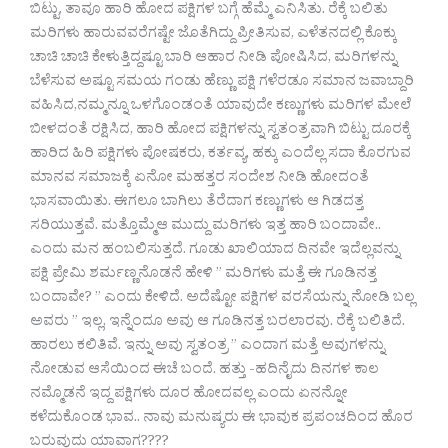
ಬಿಟ್ಟು, ತಾವೂ ಹಾರಿ ಹೋದ ಪಕ್ಷಿಗಳ ಬಗ್ಗೆ ಹೆಮ್ಮೆ ಎನಿಸಿತು. ರೆಕ್ಕೆ ಬಲಿತು
ಮರಿಗಳು ಹಾರುವವರೆಗಷ್ಟೇ ಜೊತೆಗಿದ್ದು ಪ್ರೀತಿಸುವ, ಎಳೆತನದಲ್ಲಿ ಕೊಕ್ಕು
ಚಾಚಿ ಚಾಚಿ ಕೇಳುತ್ತಿದ್ದಷ್ಟೂ ಬಾರಿ ಆಹಾರ ನೀಡಿ ಪೋಷಿಸಿದ, ಮರಿಗಳನ್ನು
ಬೆಳೆಸುವ ಅಷ್ಟೂ ಸಮಯ ಗಂಡು ಹೆಣ್ಣು ಪಕ್ಷಿ ಗಳೆರಡೂ ಸಮಾನ ಜವಾಬ್ದಾರಿ
ವಹಿಸಿದ,ನಮ್ಮನ್ನೂ ಒಳಗೊಂಡಂತೆ ಯಾವುದೇ ಕಣ್ಣುಗಳು ಮರಿಗಳ ಮೇಲೆ
ಬೀಳದಂತೆ ರಕ್ಷಿಸಿದ, ಹಾರಿ ಹೋದ ಪಕ್ಷಿಗಳನ್ನು ಸ್ವತಂತ್ರವಾಗಿ ಬಿಟ್ಟು ದೂರಕ್ಕೆ
ಹಾರಿದ ಹಿರಿ ಪಕ್ಷಿಗಳು ಪೋಷಕರು, ಕರ್ತವ್ಯ, ಹಕ್ಕು ಎಂದೆಲ್ಲ ಸದಾ ಕೊರಗುವ
ಮಾನವ ಸಮಾಜಕ್ಕೆ ಏನೋ ಮಹತ್ತರ ಸಂದೇಶ ನೀಡಿ ಹೋದಂತೆ
ಭಾಸವಾಯಿತು. ಈಗಲೂ ಬಾಗಿಲು ತೆರೆದಾಗ ಕಣ್ಣುಗಳು ಆ ಗಿಡದತ್ತ
ಸರಿಯುತ್ತವೆ. ಮತ್ತೊಮ್ಮೆಆ ಮುದ್ದು ಮರಿಗಳು ಇತ್ತ ಹಾರಿ ಬಂದಾವೇ..
ಎಂದು ಮನ ಹಂಬಲಿಸುತ್ತದೆ. ಗೂಡು ಖಾಲಿಯಾದ ದಿನವೇ ಇದೆಲ್ಲವನ್ನು
ಪಕ್ಷಿ ಪ್ರೇಮಿ ಶರ್ಮಣ್ಣನೊಡನೆ ಹೇಳಿ ” ಮರಿಗಳು ಮತ್ತೆ ಈ ಗೂಡಿನತ್ತ
ಬಂದಾವೇ? ” ಎಂದು ಕೇಳಿದೆ. ಅದೆಷ್ಟೋ ಪಕ್ಷಿಗಳ ವರಸೆಯನ್ನು ನೋಡಿ ಬಲ್ಲ
ಅವರು ” ಇಲ್ಲ, ಇನ್ನೆಂದೂ ಅವು ಆ ಗೂಡಿನತ್ತ ಬರಲಾರವು. ರೆಕ್ಕೆ ಬಲಿತಿದೆ.
ಹಾರಲು ಕಲಿತಿವೆ. ಇನ್ನು ಅವು ಸ್ವತಂತ್ರ ” ಎಂದಾಗ ಮತ್ತೆ ಅವುಗಳನ್ನು
ನೋಡುವ ಆಸೆಯಿಂದ ಈಚೆ ಬಂದೆ. ಹತ್ತು -ಹದಿನೈದು ದಿನಗಳ ಕಾಲ
ನಮ್ಮೊಡನೆ ಇದ್ದ ಪಕ್ಷಿಗಳು ದೂರ ಹೋದವಲ್ಲ ಎಂದು ಏನನ್ನೋ
ಕಳೆದುಕೊಂಡ ಭಾವ.. ನಾವು ಮನುಷ್ಯರು ಈ ಭಾವುಕ ಪ್ರಪಂಚದಿಂದ ಹೊರ
ಬರುವುದು ಯಾವಾಗ????