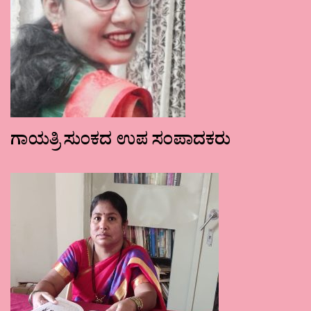
ಗಾಯತ್ರಿ ಸುಂಕದ ಉಪ ಸಂಪಾದಕರು