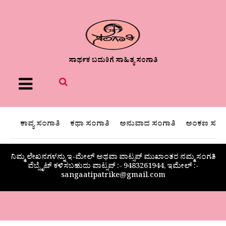
ಸಾರ್ಥಕ ಬದುಕಿಗೆ ಸಾಹಿತ್ಯ ಸಂಗಾತಿ
Menu
ಕಾವ್ಯ ಸಂಗಾತಿ
ಕಥಾ ಸಂಗಾತಿ
ಅನುವಾದ ಸಂಗಾತಿ
ಅಂಕಣ ಸಂಗಾ
ನಿಮ್ಮ ಲೇಖನಗಳನ್ನು ಇ-ಮೇಲ್ ಅಥವಾ ವಾಟ್ಸಪ್ ಮುಖಾಂತರ ನಮ್ಮ ಸಂಗತಿ
ವೆಬ್ಸೈಟ್ ಕಳಿಸಬಹುದು ವಾಟ್ಸಪ್‌ :- 9483261944, ಇಮೇಲ್ :-
sangaatipatrike@gmail.com