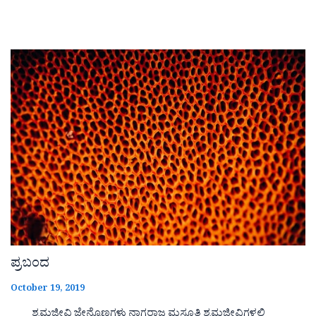
ಪ್ರಬಂದ
October 19, 2019
ಶ್ರಮಜೀವಿ ಜೇನ್ನೊಣಗಳು ನಾಗರಾಜ ಮಸೂತಿ ಶ್ರಮಜೀವಿಗಳಲ್ಲಿ