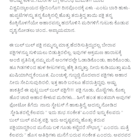
ಅದೆಷ್ಟು ಕಾಳಜಿ..!ಮರಿಗಳ ಬಗ್ಗೆ ಅದೆಂಥ ಮಮತೆ!! ಯಾವ
ವಿಶ್ವವಿದ್ಯಾಲಯದ ಟ್ರೇನಿಂಗೊ!! ದಿನವೊಂದಕ್ಕೆ ಏಳು -ಎಂಟು ಬಾರಿ ಹುಳು-
ಹುಪ್ಪಟೆಗಳನ್ನು ತನ್ನ ಕೊಕ್ಕಿನಲ್ಲಿ ಹೊತ್ತು ತರುತ್ತಿದ್ದ ತಾಯಿ ಪಕ್ಷಿ ತನ್ನ
ಕೊಕ್ಕಿನೊಳಗೆಯೇ ಆಹಾರವನ್ನು ಹದಗೊಳಿಸಿ ಮರಿಗಳಿಗೆ ಗುಟುಕು ಕೊಡುವ
ದೃಶ್ಯ ನೋಡಲು ಚಂದ.. ಆಪ್ಯಾಯಮಾನ.
ಈ ಬುಲ್ ಬುಲ್ ಪಕ್ಷಿ ನಮ್ಮನ್ನು ಮಾತ್ರ ಹೆದರಿಸುತ್ತಿದ್ದುದಲ್ಲ, ಬೇರಾವ
ಪಕ್ಷಿಗಳನ್ನೂ ಸುಳಿಯಲು ಬಿಡುತ್ತಿರಲಿಲ್ಲ. ಇವುಗಳ ಆಕ್ರಮಣ ಹಾರಾಟಕ್ಕೆ
ಅಂಜಿ ಪ್ರತಿನಿತ್ಯ ನಮ್ಮ ಮನೆ ಅಂಗಳದಲ್ಲೇ ಓಡಾಡಿಕೊಂಡು, ಹಾರಿಕೊಂಡು,
ಹೂ ಗಿಡಗಳಿಂದ ಹುಳ ಕೀಟಗಳನ್ನು ಹೆಕ್ಕಿ ತಿನ್ನುತ್ತಾ, ನೀರು ಕುಡಿಯುತ್ತಾ ಖುಷಿ
ಖುಷಿಯಾಗಿದ್ದ ಕೆಂಬೂತ, ಮಿಂಚುಳ್ಳಿ, ಗುಬ್ಬಚ್ಚಿ ಮೊದಲಾದ ಪಕ್ಷಿಗಳು ಆಹಾರ
ನೀರು ಸೇವಿಸುವುದಿರಲಿ, ಇತ್ತ ಹಾರಿ ಬರಲೂ ಹೆದರುತ್ತಿದ್ದವು. ಅಷ್ಟು
ತಾಕತ್ತಿದೆ ಈ ಪುಟ್ಟ ಬುಲ್ ಬುಲ್ ಪಕ್ಷಿಗೆ!!! ಪಕ್ಷಿ ಗೂಡು, ಮೊಟ್ಟೆಗಳು, ಕೊಕ್ಕು
ಹೊರ ಚಾಚಿ ಆಹಾರ ಕೇಳುವ ಮರಿಗಳು… ಹೀಗೆ ಹಂತ ಹಂತವಾಗಿ ಅವುಗಳ
ಫೋಟೋ ತೆಗೆದು ನಾನು ಸ್ಟೇಟಸ್ ಗೆ ಹಾಕುತ್ತಿದ್ದೆ. ಅದನ್ನು ನೋಡಿದ
ಸ್ನೇಹಿತರಲ್ಲಿ ಕೆಲವರು ” ಇದು ಶುಭ ಸಂಕೇತ”ಎಂದರೆ ಇನ್ನು ಕೆಲವರು ”
ಬುಲ್ ಬುಲ್ ಪವಿತ್ರ ಪಕ್ಷಿ, ಇದು ಅದೃಷ್ಟವನ್ನು ಹೊತ್ತು ತರುವ
ಪಕ್ಷಿಯಾದ್ದರಿಂದ ಮನೆಯ ಬಳಿ ಗೂಡು ಕಟ್ಟಿದರೆ ಸೌಭಾಗ್ಯ ” ಎಂದರು. ಮತ್ತೆ
ಕೆಲವರು ” ಹೊಸ ಅತಿಥಿಗಳು ಮನೆಗೆ ಬರುವ ಸಂಕೇತ ಎಂದರು. ಅವರವರ