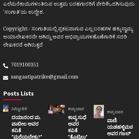
ಎಲೆಮರೆಕಾಯಿಗಳಂತಿರುವ ಉತ್ತಮ ಬರಹಗಾರರಿಗೆ ವೇದಿಕೆಒದಗಿಸುವುದು
ʼಸಂಗಾತಿʼಯ ಉದ್ದೇಶ.
Copyright:- ಸಂಗಾತಿಯಲ್ಲಿ ಪ್ರಕಟವಾಗುವ ಎಲ್ಲ ಬರಹಗಳ ಹಕ್ಕುಸ್ವಾಮ್ಯ
ಆಯಾಲೇಖಕರದೇ ಆಗಿದ್ದು ಅವರ ಅಭಿಪ್ರಾಯಗಳಹೊಣೆಗಾರಿಕೆ ಸದರಿ
ಲೇಖಕರದೆ ಆಗಿರುತ್ತದೆ
7019100351
sangaatipatrike@gmail.com
Posts Lists
ನಿಮ್ಮೊಂದಿಗೆ
ಕಾವ್ಯಯಾನ
ಕಾವ್ಯಯಾನ
ದಯಾನಂದ ಮ.
ಕಾವ್ಯ ಸುಧೆ
ವಾಣಿ
ಪಾಟೀಲ ಅವರ
ಅವರ
ಯಡಹಳ್ಳಿಮಠ
ಕವಿತೆ
ಕವಿತೆ
ಅವರ ಗಜಲ್
“ಮರೆಯಬೇಕು?”
“ತೊಟ್ಟಿಲು”