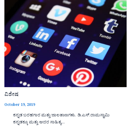
ವಿಶೇಷ
October 19, 2019
ಕನ್ನಡ ಬರಹಗಾರ ಮತ್ತು ಜಾಲತಾಣಗಳು. ಡಿ.ಎಸ್.ರಾಮಸ್ವಾಮಿ
ಕನ್ನಡಕ್ಕೂ ಮತ್ತು ಅದರ ಸಾಹಿತ್ಯ…