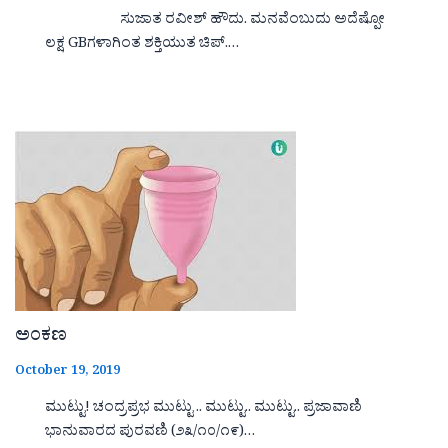
ಸುಜಾತ ರವೀಶ್ ಹೌದು. ಮನವೆಂಬುದು ಅದೆಷ್ಪೋ
ಲಕ್ಷ GBಗಳಾಗಿಂತ ಶಕ್ತಿಯುತ ಚಿಪ್.…
ಅಂಕಣ
October 19, 2019
ಮುಟ್ಟು! ಚಂದ್ರಪ್ರಭ ಮುಟ್ಟು .. ಮುಟ್ಟು.. ಮುಟ್ಟು.. ಪ್ರಜಾವಾಣಿ
ಭಾನುವಾರದ ಪುರವಣಿ (೨೩/೧೦/೧೯)…