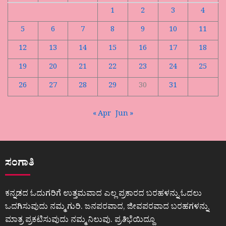
1
2
3
4
5
6
7
8
9
10
11
12
13
14
15
16
17
18
19
20
21
22
23
24
25
26
27
28
29
30
31
« Apr
Jun »
ಸಂಗಾತಿ
ಕನ್ನಡದ ಓದುಗರಿಗೆ ಉತ್ತಮವಾದ ಎಲ್ಲ ಪ್ರಕಾರದ ಬರಹಳನ್ನು ಓದಲು
ಒದಗಿಸುವುದು ನಮ್ಮ ಗುರಿ. ಜನಪರವಾದ, ಜೀವಪರವಾದ ಬರಹಗಳನ್ನು
ಮಾತ್ರ ಪ್ರಕಟಿಸುವುದು ನಮ್ಮ ನಿಲುವು. ಪ್ರತಿಭೆಯಿದ್ದೂ