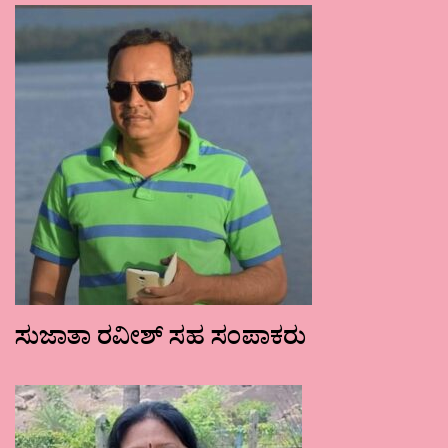
ಸುಜಾತಾ ರವೀಶ್ ಸಹ ಸಂಪಾಕರು