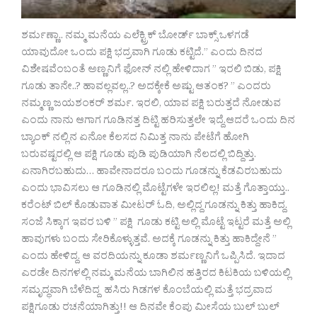
ಶರ್ಮಣ್ಣಾ.. ನಮ್ಮ ಮನೆಯ ಎಲೆಕ್ಟ್ರಿಕ್ ಬೋರ್ಡ್ ಬಾಕ್ಸ್ ಒಳಗಡೆ
ಯಾವುದೋ ಒಂದು ಪಕ್ಷಿ ಭದ್ರವಾಗಿ ಗೂಡು ಕಟ್ಟಿದೆ.” ಎಂದು ದಿನದ
ವಿಶೇಷವೆಂಬಂತೆ ಅಣ್ಣನಿಗೆ ಫೋನ್ ನಲ್ಲಿ ಹೇಳಿದಾಗ ” ಇರಲಿ ಬಿಡು, ಪಕ್ಷಿ
ಗೂಡು ತಾನೇ..? ಹಾವಲ್ಲವಲ್ಲ..? ಅದಕ್ಕೇಕೆ ಅಷ್ಟು ಆತಂಕ? ” ಎಂದರು
ನಮ್ಮಣ್ಣ ಜಯಶಂಕರ್ ಶರ್ಮ. ಇರಲಿ, ಯಾವ ಪಕ್ಷಿ ಬರುತ್ತದೆ ನೋಡುವ
ಎಂದು ನಾನು ಆಗಾಗ ಗೂಡಿನತ್ತ ದಿಟ್ಟಿ ಹರಿಸುತ್ತಲೇ ಇದ್ದೆ.ಆದರೆ ಒಂದು ದಿನ
ಬ್ಯಾಂಕ್ ನಲ್ಲಿನ ಏನೋ ಕೆಲಸದ ನಿಮಿತ್ತ ನಾನು ಪೇಟೆಗೆ ಹೋಗಿ
ಬರುವಷ್ಟರಲ್ಲಿ ಆ ಪಕ್ಷಿ ಗೂಡು ಪುಡಿ ಪುಡಿಯಾಗಿ ನೆಲದಲ್ಲಿ ಬಿದ್ದಿತ್ತು.
ಏನಾಗಿರಬಹುದು… ಹಾವೇನಾದರೂ ಬಂದು ಗೂಡನ್ನು ಕೆಡವಿರಬಹುದು
ಎಂದು ಭಾವಿಸಲು ಆ ಗೂಡಿನಲ್ಲಿ ಮೊಟ್ಟೆಗಳೇ ಇರಲಿಲ್ಲ! ಮತ್ತೆ ಗೊತ್ತಾಯ್ತು..
ಕರೆಂಟ್ ಬಿಲ್ ಕೊಡುವಾತ ಮೀಟರ್ ಓದಿ, ಅಲ್ಲಿದ್ದ ಗೂಡನ್ನು ಕಿತ್ತು ಹಾಕಿದ್ದ.
ಸಂಜೆ ಸಿಕ್ಕಾಗ ಇವರ ಬಳಿ ” ಪಕ್ಷಿ ಗೂಡು ಕಟ್ಟಿ ಅಲ್ಲಿ ಮೊಟ್ಟೆ ಇಟ್ಟರೆ ಮತ್ತೆ ಅಲ್ಲಿ
ಹಾವುಗಳು ಬಂದು ಸೇರಿಕೊಳ್ಳುತ್ತವೆ. ಅದಕ್ಕೆ ಗೂಡನ್ನು ಕಿತ್ತು ಹಾಕಿದ್ದೇನೆ ”
ಎಂದು ಹೇಳಿದ್ದ. ಆ ವರದಿಯನ್ನು ಕೂಡಾ ಶರ್ಮಣ್ಣನಿಗೆ ಒಪ್ಪಿಸಿದೆ. ಇದಾದ
ಎರಡೇ ದಿನಗಳಲ್ಲಿ ನಮ್ಮ ಮನೆಯ ಬಾಗಿಲಿನ ಹತ್ತಿರದ ಕಿಟಕಿಯ ಬಳಿಯಲ್ಲಿ
ಸಮೃದ್ಧವಾಗಿ ಬೆಳೆದಿದ್ದ ಹಸಿರು ಗಿಡಗಳ ಕೊಂಬೆಯಲ್ಲಿ ಮತ್ತೆ ಭದ್ರವಾದ
ಪಕ್ಷಿಗೂಡು ರಚನೆಯಾಗಿತ್ತು!! ಆ ದಿನವೇ ಕೆಂಪು ಮೀಸೆಯ ಬುಲ್ ಬುಲ್