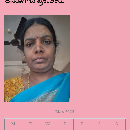
ಅನಿತಾಗೌಡ ಪ್ರಕಾಶಕರು
May 2025
M
T
W
T
F
S
S