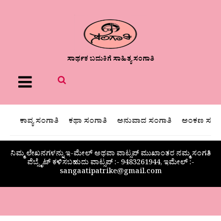
ಸಾರ್ಥಕ ಬದುಕಿಗೆ ಸಾಹಿತ್ಯ ಸಂಗಾತಿ
Menu
ಕಾವ್ಯ ಸಂಗಾತಿ
ಕಥಾ ಸಂಗಾತಿ
ಅನುವಾದ ಸಂಗಾತಿ
ಅಂಕಣ ಸಂಗಾ
ನಿಮ್ಮ ಲೇಖನಗಳನ್ನು ಇ-ಮೇಲ್ ಅಥವಾ ವಾಟ್ಸಪ್ ಮುಖಾಂತರ ನಮ್ಮ ಸಂಗತಿ
ವೆಬ್ಸೈಟ್ ಕಳಿಸಬಹುದು ವಾಟ್ಸಪ್‌ :- 9483261944, ಇಮೇಲ್ :-
sangaatipatrike@gmail.com