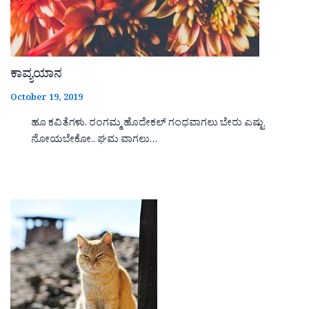
ಕಾವ್ಯಯಾನ
October 19, 2019
ಹೂ ಕವಿತೆಗಳು. ರಂಗಮ್ಮ ಹೊದೇಕಲ್ ಗಂಧವಾಗಲು ಬೇರು ಎಷ್ಟು
ನೋಯಬೇಕೋ.. ಘಮ ವಾಗಲು…