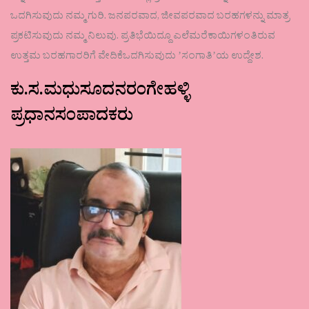
ಒದಗಿಸುವುದು ನಮ್ಮ ಗುರಿ. ಜನಪರವಾದ, ಜೀವಪರವಾದ ಬರಹಗಳನ್ನು ಮಾತ್ರ
ಪ್ರಕಟಿಸುವುದು ನಮ್ಮ ನಿಲುವು. ಪ್ರತಿಭೆಯಿದ್ದೂ ಎಲೆಮರೆಕಾಯಿಗಳಂತಿರುವ
ಉತ್ತಮ ಬರಹಗಾರರಿಗೆ ವೇದಿಕೆಒದಗಿಸುವುದು ʼಸಂಗಾತಿʼಯ ಉದ್ದೇಶ.
ಕು.ಸ.ಮಧುಸೂದನರಂಗೇಹಳ್ಳಿ
ಪ್ರಧಾನಸಂಪಾದಕರು