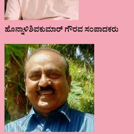
ಹೊನ್ನಾಳಿಶಿವಕುಮಾರ್ ಗೌರವ ಸಂಪಾದಕರು