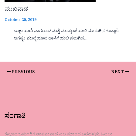
ಮುಖವಾಡ
October 20, 2019
ದಾಕ್ಷಾಯಣಿ ನಾಗರಾಜ್ ಮತ್ತೆ ಮುಸ್ಸಂಜೆಯಲಿ ಮುಸುಕಿನ ಗುದ್ದಾಟ
ಆಗಷ್ಟೇ ಮುದ್ದೆಯಾದ ಹಾಸಿಗೆಯಲಿ ನಲುಗಿದ…
PREVIOUS
NEXT
ಸಂಗಾತಿ
ಕನ್ನಡದ ಓದುಗರಿಗೆ ಉತ್ತಮವಾದ ಎಲ್ಲ ಪ್ರಕಾರದ ಬರಹಳನ್ನು ಓದಲು