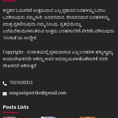
ಕನ್ನಡದ ಓದುಗರಿಗೆ ಉತ್ತಮವಾದ ಎಲ್ಲ ಪ್ರಕಾರದ ಬರಹಳನ್ನು ಓದಲು
ಒದಗಿಸುವುದು ನಮ್ಮ ಗುರಿ. ಜನಪರವಾದ, ಜೀವಪರವಾದ ಬರಹಗಳನ್ನು
ಮಾತ್ರ ಪ್ರಕಟಿಸುವುದು ನಮ್ಮ ನಿಲುವು. ಪ್ರತಿಭೆಯಿದ್ದೂ
ಎಲೆಮರೆಕಾಯಿಗಳಂತಿರುವ ಉತ್ತಮ ಬರಹಗಾರರಿಗೆ ವೇದಿಕೆಒದಗಿಸುವುದು
ʼಸಂಗಾತಿʼಯ ಉದ್ದೇಶ.
Copyright:- ಸಂಗಾತಿಯಲ್ಲಿ ಪ್ರಕಟವಾಗುವ ಎಲ್ಲ ಬರಹಗಳ ಹಕ್ಕುಸ್ವಾಮ್ಯ
ಆಯಾಲೇಖಕರದೇ ಆಗಿದ್ದು ಅವರ ಅಭಿಪ್ರಾಯಗಳಹೊಣೆಗಾರಿಕೆ ಸದರಿ
ಲೇಖಕರದೆ ಆಗಿರುತ್ತದೆ
7019100351
sangaatipatrike@gmail.com
Posts Lists