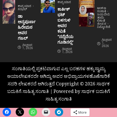
ಕಾವ್ಯಯಾನ
ಕಾವ್ಯಯಾನ
ಅಂಕಣ
ಕಾರ್ತಿಕ್
ಗಝಲ್
ಸಂಗಾತಿ
ಭಟ್
ಜಯದೇವಿ
ಡಾ
ತಾಯಿ
ಬಳಗುಳಿ
ಲಿಗಾಡೆ
ಅನ್ನಪೂರ್ಣ
ಜೀವನ
ಅವರ
ಹಿರೇಮಠ
ನಿಮ್ಮೊಂದಿಗೆ
ಕವಿತೆ
ಅವರ
“ನನ್ನೆದೆಯ
ಗಜಲ್
August
ಗೂಡಿನಲ್ಲಿ”
7,
August
2026
7, 2026
August
7, 2026
ಸಂಗಾತಿಯಲ್ಲಿ ಪ್ರಕಟವಾಗುವ ಎಲ್ಲ ಬರಹಗಳ ಹಕ್ಕುಸ್ವಾಮ್ಯ
ಆಯಾಲೇಖಕರದೇ ಆಗಿದ್ದು ಅವರ ಅಭಿಪ್ರಾಯಗಳಹೊಣೆಗಾರಿಕೆ
ಸದರಿ ಲೇಖಕರದೆ ಆಗಿರುತ್ತದೆ Copyright © 2026 ಸಾರ್ಥಕ
ಬದುಕಿಗೆ ಸಾಹಿತ್ಯ ಸಂಗಾತಿ | Powered by ಸಾರ್ಥಕ ಬದುಕಿಗೆ
ಸಾಹಿತ್ಯ ಸಂಗಾತಿ
More