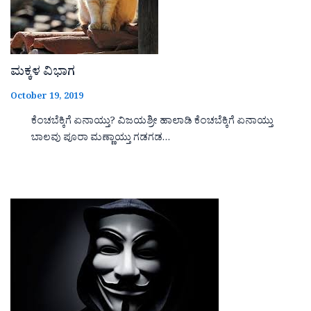
ಮಕ್ಕಳ ವಿಭಾಗ
October 19, 2019
ಕೆಂಚಬೆಕ್ಕಿಗೆ ಏನಾಯ್ತು? ವಿಜಯಶ್ರೀ ಹಾಲಾಡಿ ಕೆಂಚಬೆಕ್ಕಿಗೆ ಏನಾಯ್ತು
ಬಾಲವು ಪೂರಾ ಮಣ್ಣಾಯ್ತು ಗಡಗಡ…