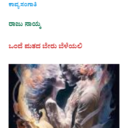
ಕಾವ್ಯ ಸಂಗಾತಿ
ರಾಜು ನಾಯ್ಕ
ಒಂದೆ ಮತದ ಬೇರು ಬೆಳೆಯಲಿ