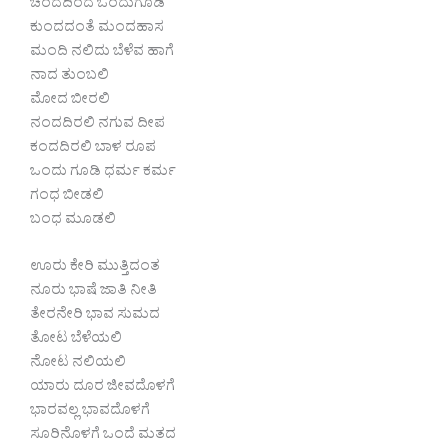
ಚೆಂದದಿಂದ ಒಂದುಗೂಡಿ
ಕುಂದದಂತೆ ಮಂದಹಾಸ
ಮಂದಿ ನಲಿದು ಬೆಳೆವ ಹಾಗೆ
ನಾದ ತುಂಬಲಿ
ಮೋದ ಬೀರಲಿ
ನಂದದಿರಲಿ ನಗುವ ದೀಪ
ಕಂದದಿರಲಿ ಬಾಳ ರೂಪ
ಒಂದು ಗೂಡಿ ಧರ್ಮ ಕರ್ಮ
ಗಂಧ ಬೀಡಲಿ
ಬಂಧ ಮೂಡಲಿ
ಊರು ಕೇರಿ ಮುತ್ತಿದಂತ
ನೂರು ಭಾಷೆ ಜಾತಿ ನೀತಿ
ತೇರನೇರಿ ಭಾವ ಸುಮದ
ತೋಟ ಬೆಳೆಯಲಿ
ನೋಟ ನಲಿಯಲಿ
ಯಾರು ದೂರ ಜೀವದೊಳಗೆ
ಭಾರವಲ್ಲ ಭಾವದೊಳಗೆ
ಸೂರಿನೊಳಗೆ ಒಂದೆ ಮತದ