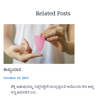
Related Posts
ಕಾವ್ಯಯಾನ
October 19, 2019
ಲೆಕ್ಕ ಇಡುವುದನ್ನು ನಿಲ್ಲಿಸಿದ್ದೇನೆ ಚಂದ್ರಪ್ರಭ.ಬಿ ಅದೊಂದು ದಿನ ಅಪ್ಪ
ನನ್ನ ಅವಸರಿಸಿ ಬರ…