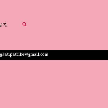
 ಬಗ್ಗೆ
 sangaatipatrike@gmail.com