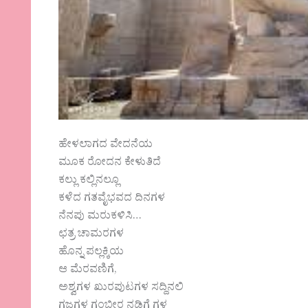
ಹೇಳಲಾಗದ ವೇದನೆಯ
ಮೂಕ ರೋದನ ಕೇಳುತಿದೆ
ಕಲ್ಲು ಕಲ್ಲಿನಲ್ಲೂ
ಕಳೆದ ಗತವೈಭವದ ದಿನಗಳ
ನೆನಪು ಮರುಕಳಿಸಿ…
ಛತ್ರ ಚಾಮರಗಳ
ಹೊನ್ನ ಪಲ್ಲಕ್ಕಿಯ
ಆ ಮೆರವಣಿಗೆ,
ಅಶ್ವಗಳ ಖುರಪುಟಗಳ ಸದ್ದಿನಲಿ
ಗಜಗಳ ಗಂಭೀರ ನಡಿಗೆ ಗಳ