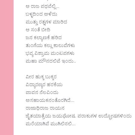
ಆ ರಾಜ ಪಥವೆಲ್ಲಿ…
ಬಳ್ಳದಿಂದ ಅಳೆದು
ಮುತ್ತು ರತ್ನಗಳ ಮಾರಿದ
ಆ ಸಂತೆ ಬೀದಿ
ಜನ ಕಲ್ಯಾಣಕೆ ಹರಿದ
ತುಂಗೆಯ ಕಲ್ಲು ಕಾಲುವೆಗಳು
ಭವ್ಯ ವಿಶ್ರಾಮ ಮಂಟಪಗಳು
ಮಹಾ ಮೌನದಲಿವೆ ಇಂದು..
ವೀರ ಹುಕ್ಕ ಬುಕ್ಕರ
ವಿದ್ಯಾರಣ್ಯರ ಹರಕೆಯ
ಪಾವನ ನೆಲವಿಂದು
ಅಸಹಾಯಕನಂತೊರಗಿದೆ…
ರಾಜಾಧಿರಾಜ ರಾಯನ
ಜೈತಯಾತ್ರೆಯ ಜಯಘೋಷ. ಪರಾಕುಗಳ ಉದ್ಘೋಷಗಳಿಂದು
ಮರೆಯಾಗಿವೆ ಮುಗಿಲಿನಲಿ…