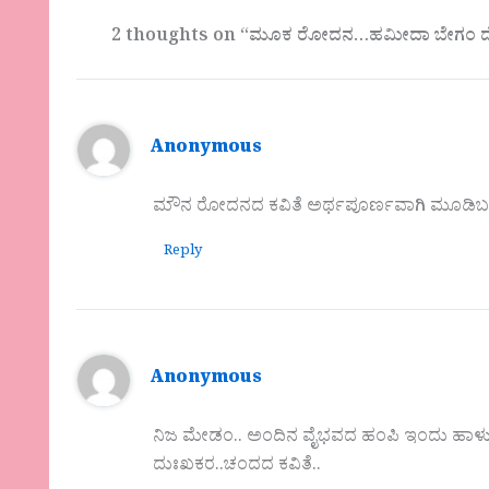
2 thoughts on “ಮೂಕ ರೋದನ…ಹಮೀದಾ ಬೇಗಂ ದ
Anonymous
ಮೌನ ರೋದನದ ಕವಿತೆ ಅರ್ಥಪೂರ್ಣವಾಗಿ ಮೂಡಿಬಂ
Reply
Anonymous
ನಿಜ ಮೇಡಂ.. ಅಂದಿನ ವೈಭವದ ಹಂಪಿ ಇಂದು ಹಾಳು 
ದುಃಖಕರ..ಚಂದದ ಕವಿತೆ..