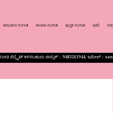
ಅನುವಾದ ಸಂಗಾತಿ
ಅಂಕಣ ಸಂಗಾತಿ
ಪುಸ್ತಕ ಸಂಗಾತಿ
ಇತರೆ
ನಮ್ಮ
ಂಗತಿ ವೆಬ್ಸೈಟ್ ಕಳಿಸಬಹುದು ವಾಟ್ಸಪ್‌ :- 9483261944, ಇಮೇಲ್ :-