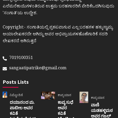
ಎಲೆಮರೆಕಾಯಿಗಳಂತಿರುವ ಉತ್ತಮ ಬರಹಗಾರರಿಗೆ ವೇದಿಕೆಒದಗಿಸುವುದು
ʼಸಂಗಾತಿʼಯ ಉದ್ದೇಶ.
Copyright:- ಸಂಗಾತಿಯಲ್ಲಿ ಪ್ರಕಟವಾಗುವ ಎಲ್ಲ ಬರಹಗಳ ಹಕ್ಕುಸ್ವಾಮ್ಯ
ಆಯಾಲೇಖಕರದೇ ಆಗಿದ್ದು ಅವರ ಅಭಿಪ್ರಾಯಗಳಹೊಣೆಗಾರಿಕೆ ಸದರಿ
ಲೇಖಕರದೆ ಆಗಿರುತ್ತದೆ
7019100351
sangaatipatrike@gmail.com
Posts Lists
ನಿಮ್ಮೊಂದಿಗೆ
ಕಾವ್ಯಯಾನ
ಕಾವ್ಯಯಾನ
ದಯಾನಂದ ಮ.
ಕಾವ್ಯ ಸುಧೆ
ವಾಣಿ
ಪಾಟೀಲ ಅವರ
ಅವರ
ಯಡಹಳ್ಳಿಮಠ
ಕವಿತೆ
ಕವಿತೆ
ಅವರ ಗಜಲ್