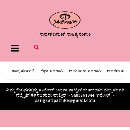
ಸಾರ್ಥಕ ಬದುಕಿಗೆ ಸಾಹಿತ್ಯ ಸಂಗಾತಿ
Menu
ಕಾವ್ಯ ಸಂಗಾತಿ
ಕಥಾ ಸಂಗಾತಿ
ಅನುವಾದ ಸಂಗಾತಿ
ಅಂಕಣ ಸಂಗಾ
ನಿಮ್ಮ ಲೇಖನಗಳನ್ನು ಇ-ಮೇಲ್ ಅಥವಾ ವಾಟ್ಸಪ್ ಮುಖಾಂತರ ನಮ್ಮ ಸಂಗತಿ
ವೆಬ್ಸೈಟ್ ಕಳಿಸಬಹುದು ವಾಟ್ಸಪ್‌ :- 9483261944, ಇಮೇಲ್ :-
sangaatipatrike@gmail.com