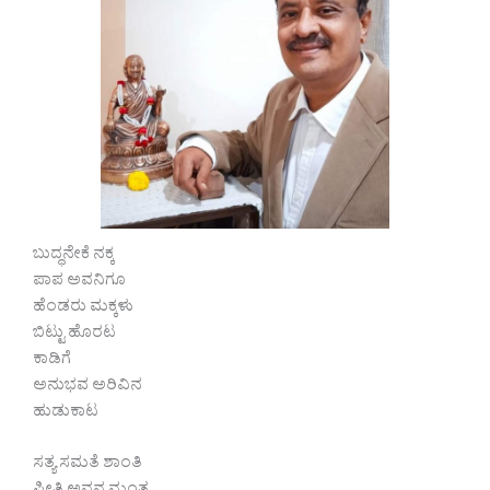
ಬುದ್ಧನೇಕೆ ನಕ್ಕ
ಪಾಪ ಅವನಿಗೂ
ಹೆಂಡರು ಮಕ್ಕಳು
ಬಿಟ್ಟು ಹೊರಟ
ಕಾಡಿಗೆ
ಅನುಭವ ಅರಿವಿನ
ಹುಡುಕಾಟ
ಸತ್ಯ ಸಮತೆ ಶಾಂತಿ