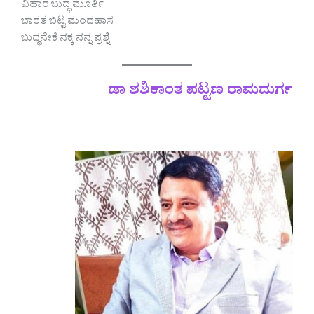
ವಿಹಾರ ಬುದ್ಧ ಮೂರ್ತಿ
ಭಾರತ ಬಿಟ್ಟ ಮಂದಹಾಸ
ಬುದ್ಧನೇಕೆ ನಕ್ಕ ನನ್ನ ಪ್ರಶ್ನೆ
ಡಾ ಶಶಿಕಾಂತ ಪಟ್ಟಣ ರಾಮದುರ್ಗ