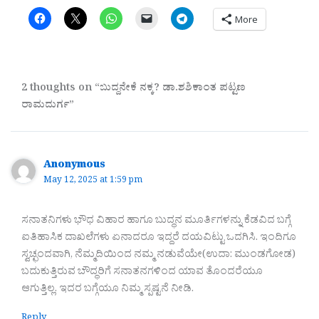
More
2 thoughts on “ಬುದ್ದನೇಕೆ ನಕ್ಕ? ಡಾ.ಶಶಿಕಾಂತ ಪಟ್ಟಣ
ರಾಮದುರ್ಗ”
Anonymous
May 12, 2025 at 1:59 pm
ಸನಾತನಿಗಳು ಭೌಧ ವಿಹಾರ ಹಾಗೂ ಬುದ್ಧನ ಮೂರ್ತಿಗಳನ್ನು ಕೆಡವಿದ ಬಗ್ಗೆ
ಐತಿಹಾಸಿಕ ದಾಖಲೆಗಳು ಏನಾದರೂ ಇದ್ದರೆ ದಯವಿಟ್ಟು ಒದಗಿಸಿ. ಇಂದಿಗೂ
ಸ್ವಚ್ಛಂದವಾಗಿ, ನೆಮ್ಮದಿಯಿಂದ ನಮ್ಮ ನಡುವೆಯೇ(ಉದಾ: ಮುಂಡಗೋಡ)
ಬದುಕುತ್ತಿರುವ ಬೌದ್ಧರಿಗೆ ಸನಾತನಗಳಿಂದ ಯಾವ ತೊಂದರೆಯೂ
ಆಗುತ್ತಿಲ್ಲ. ಇದರ ಬಗ್ಗೆಯೂ ನಿಮ್ಮ ಸ್ಪಷ್ಟನೆ ನೀಡಿ.
Reply