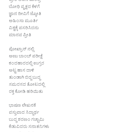
ಪ್ರೀತಿ ಅವನ ಮಂತ್ರ
ಬೋಧಿ ವೃಕ್ಷದ ಕೆಳಗೆ
ಜ್ಞಾನ ದೀವಿಗೆ ಜ್ಯೋತಿ
ಅಹಿಂಸಾ ಮೂರ್ತಿ
ವಿಶ್ವಕ್ಕೆ ಪಸರಿಸಿದನು
ಮಾನವ ಪ್ರೀತಿ
ಪೋಖ್ರಾನ್ ನಲ್ಲಿ
ಅಣು ಬಾಂಬ್ ಪರೀಕ್ಷೆ
ಕಂದಹಾರದಲ್ಲಿ ಉಗ್ರರ
ಅಟ್ಟ ಹಾಸ ದಾಳಿ
ತುಂಡಾಗಿ ಬಿದ್ದ ಬುದ್ಧ
ಸಮರಸದ ತೋಟದಲ್ಲಿ
ರಕ್ತ ಕೋಡಿ ಹರಿಯಿತು
ಭಾಷಣ ಲೇಖನಕೆ
ವಸ್ತುವಾದ ಸಿದ್ಧಾರ್ಥ
ಬುದ್ಧ ಶರಣಂ ಗಚ್ಛಾಮಿ
ಕೆಡುವಿದರು ಸನಾತನಿಗಳು