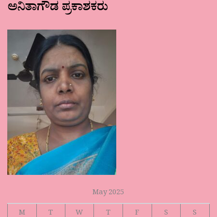
ಅನಿತಾಗೌಡ ಪ್ರಕಾಶಕರು
May 2025
M
T
W
T
F
S
S