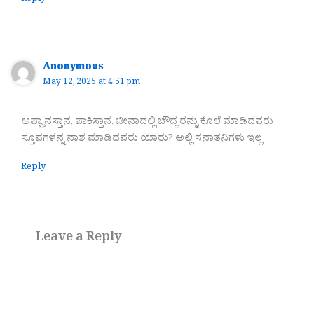
Anonymous
May 12, 2025 at 4:51 pm
ಅಫ್ಘಾನಸ್ತಾನ, ಪಾಕಿಸ್ತಾನ, ಚೀನಾದಲ್ಲಿ ಬೌದ್ಧ ರನ್ನು ಕೊಲೆ ಮಾಡಿದವರು
ಸ್ತೂಪಗಳನ್ನ ನಾಶ ಮಾಡಿದವರು ಯಾರು? ಅಲ್ಲಿ ಸನಾತನಿಗಳು ಇಲ್ಲ
Reply
Leave a Reply