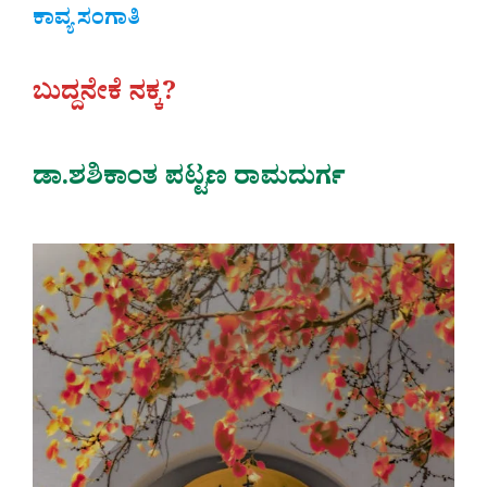
ಕಾವ್ಯ ಸಂಗಾತಿ
ಬುದ್ದನೇಕೆ ನಕ್ಕ?
ಡಾ.ಶಶಿಕಾಂತ ಪಟ್ಟಣ ರಾಮದುರ್ಗ