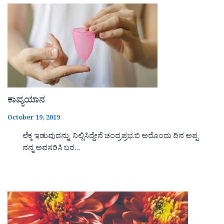
ಕಾವ್ಯಯಾನ
October 19, 2019
ಲೆಕ್ಕ ಇಡುವುದನ್ನು ನಿಲ್ಲಿಸಿದ್ದೇನೆ ಚಂದ್ರಪ್ರಭ.ಬಿ ಅದೊಂದು ದಿನ ಅಪ್ಪ
ನನ್ನ ಅವಸರಿಸಿ ಬರ…