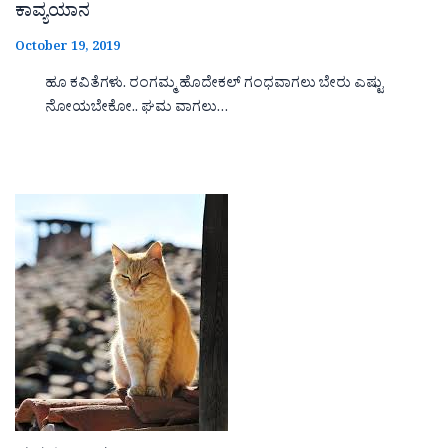
ಕಾವ್ಯಯಾನ
October 19, 2019
ಹೂ ಕವಿತೆಗಳು. ರಂಗಮ್ಮ ಹೊದೇಕಲ್ ಗಂಧವಾಗಲು ಬೇರು ಎಷ್ಟು
ನೋಯಬೇಕೋ.. ಘಮ ವಾಗಲು…