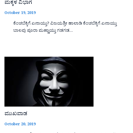
ಮಕ್ಕಳ ವಿಭಾಗ
October 19, 2019
ಕೆಂಚಬೆಕ್ಕಿಗೆ ಏನಾಯ್ತು? ವಿಜಯಶ್ರೀ ಹಾಲಾಡಿ ಕೆಂಚಬೆಕ್ಕಿಗೆ ಏನಾಯ್ತು
ಬಾಲವು ಪೂರಾ ಮಣ್ಣಾಯ್ತು ಗಡಗಡ…
ಮುಖವಾಡ
October 20, 2019