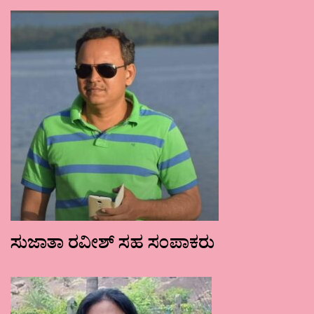
ಸುಜಾತಾ ರವೀಶ್ ಸಹ ಸಂಪಾಕರು