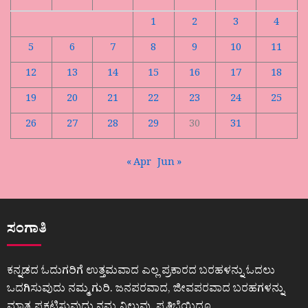
1
2
3
4
5
6
7
8
9
10
11
12
13
14
15
16
17
18
19
20
21
22
23
24
25
26
27
28
29
30
31
« Apr
Jun »
ಸಂಗಾತಿ
ಕನ್ನಡದ ಓದುಗರಿಗೆ ಉತ್ತಮವಾದ ಎಲ್ಲ ಪ್ರಕಾರದ ಬರಹಳನ್ನು ಓದಲು
ಒದಗಿಸುವುದು ನಮ್ಮ ಗುರಿ. ಜನಪರವಾದ, ಜೀವಪರವಾದ ಬರಹಗಳನ್ನು
ಮಾತ್ರ ಪ್ರಕಟಿಸುವುದು ನಮ್ಮ ನಿಲುವು. ಪ್ರತಿಭೆಯಿದ್ದೂ