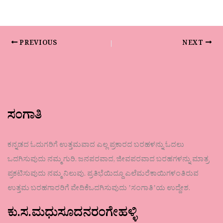
PREVIOUS
NEXT
ಸಂಗಾತಿ
ಕನ್ನಡದ ಓದುಗರಿಗೆ ಉತ್ತಮವಾದ ಎಲ್ಲ ಪ್ರಕಾರದ ಬರಹಳನ್ನು ಓದಲು
ಒದಗಿಸುವುದು ನಮ್ಮ ಗುರಿ. ಜನಪರವಾದ, ಜೀವಪರವಾದ ಬರಹಗಳನ್ನು ಮಾತ್ರ
ಪ್ರಕಟಿಸುವುದು ನಮ್ಮ ನಿಲುವು. ಪ್ರತಿಭೆಯಿದ್ದೂ ಎಲೆಮರೆಕಾಯಿಗಳಂತಿರುವ
ಉತ್ತಮ ಬರಹಗಾರರಿಗೆ ವೇದಿಕೆಒದಗಿಸುವುದು ʼಸಂಗಾತಿʼಯ ಉದ್ದೇಶ.
ಕು.ಸ.ಮಧುಸೂದನರಂಗೇಹಳ್ಳಿ