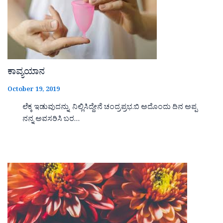
ಕಾವ್ಯಯಾನ
October 19, 2019
ಲೆಕ್ಕ ಇಡುವುದನ್ನು ನಿಲ್ಲಿಸಿದ್ದೇನೆ ಚಂದ್ರಪ್ರಭ.ಬಿ ಅದೊಂದು ದಿನ ಅಪ್ಪ
ನನ್ನ ಅವಸರಿಸಿ ಬರ…