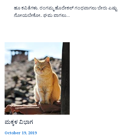
ಹೂ ಕವಿತೆಗಳು. ರಂಗಮ್ಮ ಹೊದೇಕಲ್ ಗಂಧವಾಗಲು ಬೇರು ಎಷ್ಟು
ನೋಯಬೇಕೋ.. ಘಮ ವಾಗಲು…
ಮಕ್ಕಳ ವಿಭಾಗ
October 19, 2019