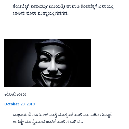
ಕೆಂಚಬೆಕ್ಕಿಗೆ ಏನಾಯ್ತು? ವಿಜಯಶ್ರೀ ಹಾಲಾಡಿ ಕೆಂಚಬೆಕ್ಕಿಗೆ ಏನಾಯ್ತು
ಬಾಲವು ಪೂರಾ ಮಣ್ಣಾಯ್ತು ಗಡಗಡ…
ಮುಖವಾಡ
October 20, 2019
ದಾಕ್ಷಾಯಣಿ ನಾಗರಾಜ್ ಮತ್ತೆ ಮುಸ್ಸಂಜೆಯಲಿ ಮುಸುಕಿನ ಗುದ್ದಾಟ
ಆಗಷ್ಟೇ ಮುದ್ದೆಯಾದ ಹಾಸಿಗೆಯಲಿ ನಲುಗಿದ…