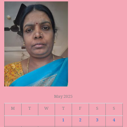
May 2025
M
T
W
T
F
S
S
1
2
3
4