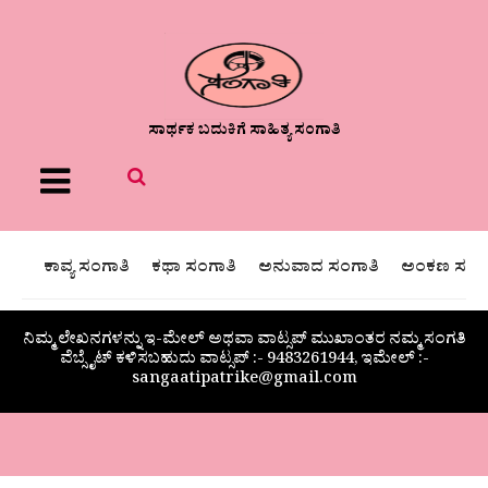
ಸಾರ್ಥಕ ಬದುಕಿಗೆ ಸಾಹಿತ್ಯ ಸಂಗಾತಿ
Menu
ಕಾವ್ಯ ಸಂಗಾತಿ
ಕಥಾ ಸಂಗಾತಿ
ಅನುವಾದ ಸಂಗಾತಿ
ಅಂಕಣ ಸಂಗಾ
ನಿಮ್ಮ ಲೇಖನಗಳನ್ನು ಇ-ಮೇಲ್ ಅಥವಾ ವಾಟ್ಸಪ್ ಮುಖಾಂತರ ನಮ್ಮ ಸಂಗತಿ
ವೆಬ್ಸೈಟ್ ಕಳಿಸಬಹುದು ವಾಟ್ಸಪ್‌ :- 9483261944, ಇಮೇಲ್ :-
sangaatipatrike@gmail.com