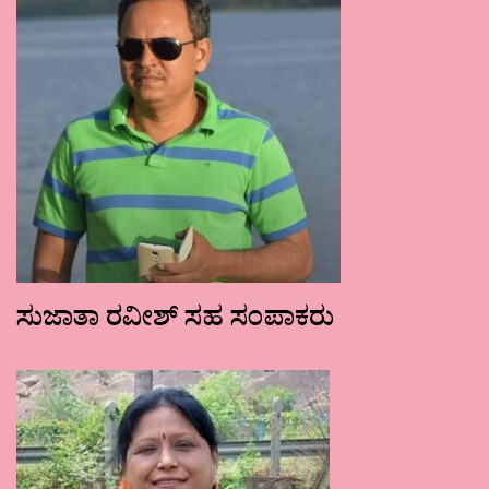
ಸುಜಾತಾ ರವೀಶ್ ಸಹ ಸಂಪಾಕರು