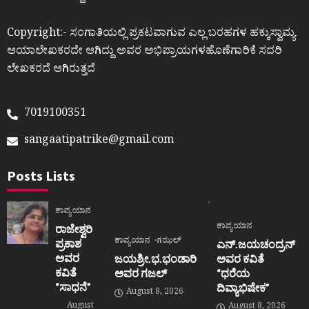
Copyright:- ಸಂಗಾತಿಯಲ್ಲಿ ಪ್ರಕಟವಾಗುವ ಎಲ್ಲ ಬರಹಗಳ ಹಕ್ಕುಸ್ವಾಮ್ಯ
ಆಯಾಲೇಖಕರದೇ ಆಗಿದ್ದು ಅವರ ಅಭಿಪ್ರಾಯಗಳಹೊಣೆಗಾರಿಕೆ ಸದರಿ
ಲೇಖಕರದೆ ಆಗಿರುತ್ತದೆ
7019100351
sangaatipatrike@gmail.com
Posts Lists
ಕಾವ್ಯಯಾನ
ಕಾವ್ಯಯಾನ
ರಾಜೇಶ್ವರಿ
ಕಾವ್ಯಯಾನ
ಗಝಲ್
ಪ್ರಕಾಶ
ಎನ್.ಜಯಚಂದ್ರನ್
ಅವರ
ಜಯಶ್ರೀ.ಭ.ಭಂಡಾರಿ
ಅವರ ಕವಿತೆ
ಕವಿತೆ
ಅವರ ಗಜಲ್
“ಧರೆಯ
“ಸಾಧನೆ”
ದಿವ್ಯಾಭಿಷೇಕ”
August 8, 2026
August
August 8, 2026