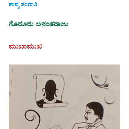
ಕಾವ್ಯ ಸಂಗಾತಿ
ಗೊರೂರು ಅನಂತರಾಜು
ಮುಖಾಮುಖಿ