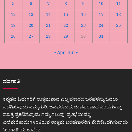
5
6
7
8
9
10
11
12
13
14
15
16
17
18
19
20
21
22
23
24
25
26
27
28
29
30
31
« Apr
Jun »
ಸಂಗಾತಿ
ಕನ್ನಡದ ಓದುಗರಿಗೆ ಉತ್ತಮವಾದ ಎಲ್ಲ ಪ್ರಕಾರದ ಬರಹಳನ್ನು ಓದಲು
ಒದಗಿಸುವುದು ನಮ್ಮ ಗುರಿ. ಜನಪರವಾದ, ಜೀವಪರವಾದ ಬರಹಗಳನ್ನು
ಮಾತ್ರ ಪ್ರಕಟಿಸುವುದು ನಮ್ಮ ನಿಲುವು. ಪ್ರತಿಭೆಯಿದ್ದೂ
ಎಲೆಮರೆಕಾಯಿಗಳಂತಿರುವ ಉತ್ತಮ ಬರಹಗಾರರಿಗೆ ವೇದಿಕೆಒದಗಿಸುವುದು
ʼಸಂಗಾತಿʼಯ ಉದ್ದೇಶ.