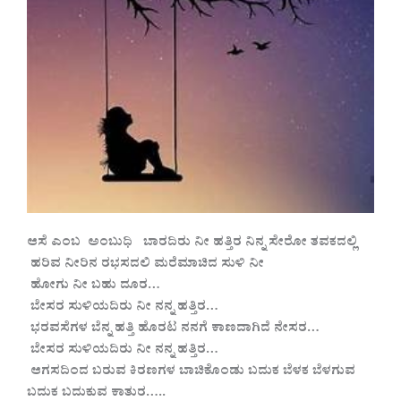
ಆಸೆ ಎಂಬ ಅಂಬುಧಿ ಬಾರದಿರು ನೀ ಹತ್ತಿರ ನಿನ್ನ ಸೇರೋ ತವಕದಲ್ಲಿ
ಹರಿವ ನೀರಿನ ರಭಸದಲಿ ಮರೆಮಾಚಿದ ಸುಳಿ ನೀ
ಹೋಗು ನೀ ಬಹು ದೂರ…
ಬೇಸರ ಸುಳಿಯದಿರು ನೀ ನನ್ನ ಹತ್ತಿರ…
ಭರವಸೆಗಳ ಬೆನ್ನ ಹತ್ತಿ ಹೊರಟ ನನಗೆ ಕಾಣದಾಗಿದೆ ನೇಸರ…
ಬೇಸರ ಸುಳಿಯದಿರು ನೀ ನನ್ನ ಹತ್ತಿರ…
ಆಗಸದಿಂದ ಬರುವ ಕಿರಣಗಳ ಬಾಚಿಕೊಂಡು ಬದುಕ ಬೆಳಕ ಬೆಳಗುವ
ಬದುಕ ಬದುಕುವ ಕಾತುರ…..