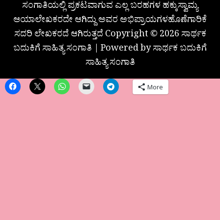
ಸಂಗಾತಿಯಲ್ಲಿ ಪ್ರಕಟವಾಗುವ ಎಲ್ಲ ಬರಹಗಳ ಹಕ್ಕುಸ್ವಾಮ್ಯ
ಆಯಾಲೇಖಕರದೇ ಆಗಿದ್ದು ಅವರ ಅಭಿಪ್ರಾಯಗಳಹೊಣೆಗಾರಿಕೆ
ಸದರಿ ಲೇಖಕರದೆ ಆಗಿರುತ್ತದೆ Copyright © 2026 ಸಾರ್ಥಕ
ಬದುಕಿಗೆ ಸಾಹಿತ್ಯ ಸಂಗಾತಿ | Powered by ಸಾರ್ಥಕ ಬದುಕಿಗೆ
ಸಾಹಿತ್ಯ ಸಂಗಾತಿ
More