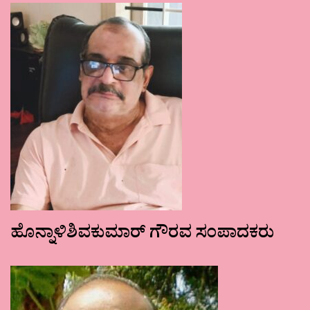
ಹೊನ್ನಾಳಿಶಿವಕುಮಾರ್ ಗೌರವ ಸಂಪಾದಕರು