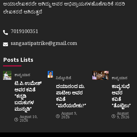
ಆಯಾಲೇಖಕರದೇ ಆಗಿದ್ದು ಅವರ ಅಭಿಪ್ರಾಯಗಳಹೊಣೆಗಾರಿಕೆ ಸದರಿ
ಲೇಖಕರದೆ ಆಗಿರುತ್ತದೆ
7019100351
sangaatipatrike@gmail.com
Posts Lists
ಕಾವ್ಯಯಾನ
ನಿಮ್ಮೊಂದಿಗೆ
ಕಾವ್ಯಯಾನ
ಟಿ.ಪಿ.ಉಮೇಶ್
ದಯಾನಂದ ಮ.
ಕಾವ್ಯ ಸುಧೆ
ಅವರ ಕವಿತೆ
ಪಾಟೀಲ ಅವರ
ಅವರ
“ಕನ್ನಡಿ
ಕವಿತೆ
ಕವಿತೆ
ಬದುಕುಗಳ
“ಮರೆಯಬೇಕು?”
“ತೊಟ್ಟಿಲು”
ಮುನ್ನುಡಿ”
August 9,
August
August 10,
2026
9, 2026
2026