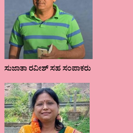
ಸುಜಾತಾ ರವೀಶ್ ಸಹ ಸಂಪಾಕರು