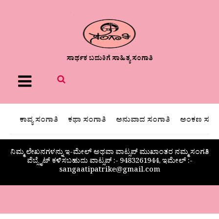
ಸಾರ್ಥಕ ಬದುಕಿಗೆ ಸಾಹಿತ್ಯ ಸಂಗಾತಿ
Menu
ಕಾವ್ಯ ಸಂಗಾತಿ
ಕಥಾ ಸಂಗಾತಿ
ಅನುವಾದ ಸಂಗಾತಿ
ಅಂಕಣ ಸಂಗಾ
ನಿಮ್ಮ ಲೇಖನಗಳನ್ನು ಇ-ಮೇಲ್ ಅಥವಾ ವಾಟ್ಸಪ್ ಮುಖಾಂತರ ನಮ್ಮ ಸಂಗತಿ
ವೆಬ್ಸೈಟ್ ಕಳಿಸಬಹುದು ವಾಟ್ಸಪ್‌ :- 9483261944, ಇಮೇಲ್ :-
sangaatipatrike@gmail.com