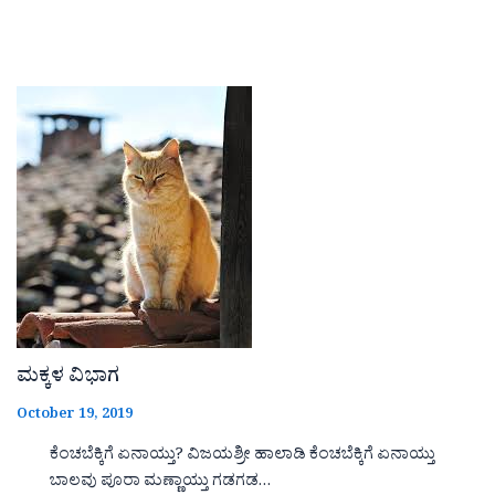
ಮಕ್ಕಳ ವಿಭಾಗ
October 19, 2019
ಕೆಂಚಬೆಕ್ಕಿಗೆ ಏನಾಯ್ತು? ವಿಜಯಶ್ರೀ ಹಾಲಾಡಿ ಕೆಂಚಬೆಕ್ಕಿಗೆ ಏನಾಯ್ತು
ಬಾಲವು ಪೂರಾ ಮಣ್ಣಾಯ್ತು ಗಡಗಡ…