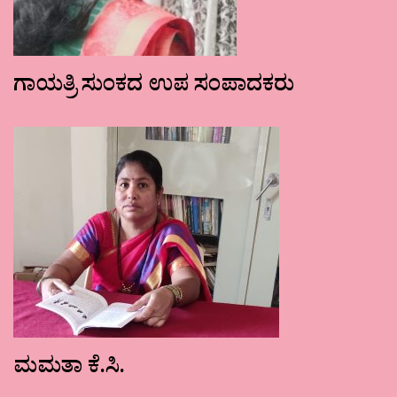
ಗಾಯತ್ರಿ ಸುಂಕದ ಉಪ ಸಂಪಾದಕರು
ಮಮತಾ ಕೆ.ಸಿ.