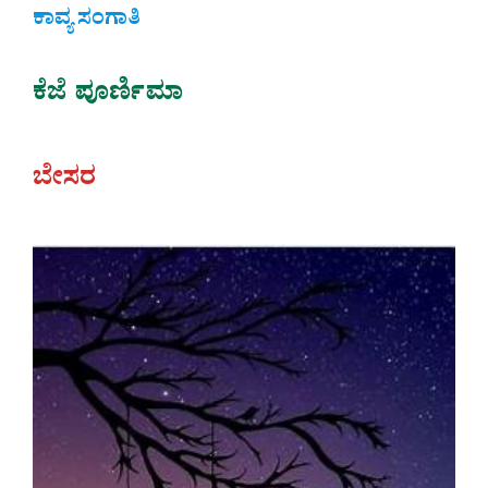
ಕಾವ್ಯ ಸಂಗಾತಿ
ಕೆಜೆ ಪೂರ್ಣಿಮಾ
ಬೇಸರ