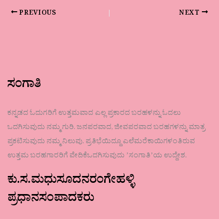
PREVIOUS
NEXT
ಸಂಗಾತಿ
ಕನ್ನಡದ ಓದುಗರಿಗೆ ಉತ್ತಮವಾದ ಎಲ್ಲ ಪ್ರಕಾರದ ಬರಹಳನ್ನು ಓದಲು
ಒದಗಿಸುವುದು ನಮ್ಮ ಗುರಿ. ಜನಪರವಾದ, ಜೀವಪರವಾದ ಬರಹಗಳನ್ನು ಮಾತ್ರ
ಪ್ರಕಟಿಸುವುದು ನಮ್ಮ ನಿಲುವು. ಪ್ರತಿಭೆಯಿದ್ದೂ ಎಲೆಮರೆಕಾಯಿಗಳಂತಿರುವ
ಉತ್ತಮ ಬರಹಗಾರರಿಗೆ ವೇದಿಕೆಒದಗಿಸುವುದು ʼಸಂಗಾತಿʼಯ ಉದ್ದೇಶ.
ಕು.ಸ.ಮಧುಸೂದನರಂಗೇಹಳ್ಳಿ
ಪ್ರಧಾನಸಂಪಾದಕರು