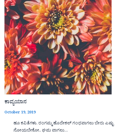
ಕಾವ್ಯಯಾನ
October 19, 2019
ಹೂ ಕವಿತೆಗಳು. ರಂಗಮ್ಮ ಹೊದೇಕಲ್ ಗಂಧವಾಗಲು ಬೇರು ಎಷ್ಟು
ನೋಯಬೇಕೋ.. ಘಮ ವಾಗಲು…