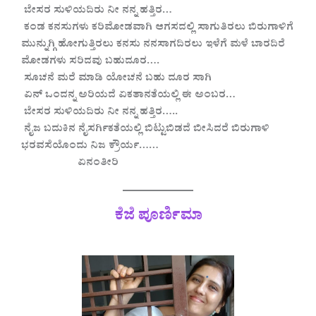
ಬೇಸರ ಸುಳಿಯದಿರು ನೀ ನನ್ನ ಹತ್ತಿರ…
ಕಂಡ ಕನಸುಗಳು ಕರಿಮೋಡವಾಗಿ ಆಗಸದಲ್ಲಿ ಸಾಗುತಿರಲು ಬಿರುಗಾಳಿಗೆ
ಮುನ್ನುಗ್ಗಿ ಹೋಗುತ್ತಿರಲು ಕನಸು ನನಸಾಗದಿರಲು ಇಳೆಗೆ ಮಳೆ ಬಾರದಿರೆ
ಮೋಡಗಳು ಸರಿದವು ಬಹುದೂರ….
ಸೂಚನೆ ಮರೆ ಮಾಡಿ ಯೋಚನೆ ಬಹು ದೂರ ಸಾಗಿ
ಏನ್ ಒಂದನ್ನ ಅರಿಯದೆ ಏಕತಾನತೆಯಲ್ಲಿ ಈ ಅಂಬರ…
ಬೇಸರ ಸುಳಿಯದಿರು ನೀ ನನ್ನ ಹತ್ತಿರ…..
ನೈಜ ಬದುಕಿನ ನೈಸರ್ಗಿಕತೆಯಲ್ಲಿ ಬಿಟ್ಟುಬಿಡದೆ ಬೀಸಿದರೆ ಬಿರುಗಾಳಿ
ಭರವಸೆಯೊಂದು ನಿಜ ಕ್ರೌರ್ಯ……
ಏನಂತೀರಿ
ಕೆಜೆ ಪೂರ್ಣಿಮಾ