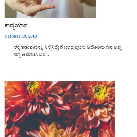
ಕಾವ್ಯಯಾನ
October 19, 2019
ಲೆಕ್ಕ ಇಡುವುದನ್ನು ನಿಲ್ಲಿಸಿದ್ದೇನೆ ಚಂದ್ರಪ್ರಭ.ಬಿ ಅದೊಂದು ದಿನ ಅಪ್ಪ
ನನ್ನ ಅವಸರಿಸಿ ಬರ…