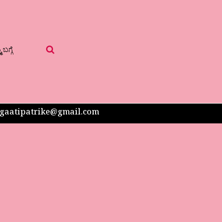
 ಬಗ್ಗೆ
 sangaatipatrike@gmail.com