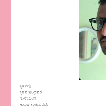
ಜ್ಞಾನವು
ಜ್ಞಾನ ಇಲ್ಲದವರ
ತುಳಿಯುವ
ಕಾಲುಗಳಾಗಬಾರದು