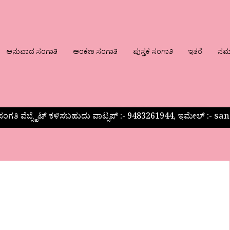
ಅನುವಾದ ಸಂಗಾತಿ
ಅಂಕಣ ಸಂಗಾತಿ
ಪುಸ್ತಕ ಸಂಗಾತಿ
ಇತರೆ
ನಮ್ಮ
ಂಗತಿ ವೆಬ್ಸೈಟ್ ಕಳಿಸಬಹುದು ವಾಟ್ಸಪ್‌ :- 9483261944, ಇಮೇಲ್ :-