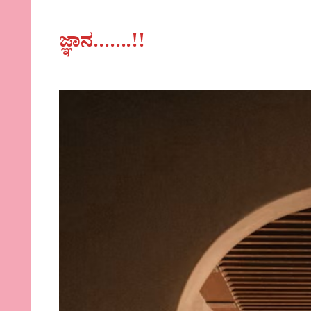
ಜ್ಞಾನ…….!!