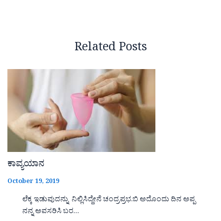
Related Posts
ಕಾವ್ಯಯಾನ
October 19, 2019
ಲೆಕ್ಕ ಇಡುವುದನ್ನು ನಿಲ್ಲಿಸಿದ್ದೇನೆ ಚಂದ್ರಪ್ರಭ.ಬಿ ಅದೊಂದು ದಿನ ಅಪ್ಪ
ನನ್ನ ಅವಸರಿಸಿ ಬರ…