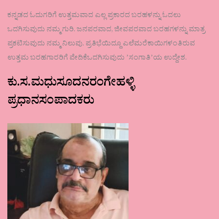
ಕನ್ನಡದ ಓದುಗರಿಗೆ ಉತ್ತಮವಾದ ಎಲ್ಲ ಪ್ರಕಾರದ ಬರಹಳನ್ನು ಓದಲು
ಒದಗಿಸುವುದು ನಮ್ಮ ಗುರಿ. ಜನಪರವಾದ, ಜೀವಪರವಾದ ಬರಹಗಳನ್ನು ಮಾತ್ರ
ಪ್ರಕಟಿಸುವುದು ನಮ್ಮ ನಿಲುವು. ಪ್ರತಿಭೆಯಿದ್ದೂ ಎಲೆಮರೆಕಾಯಿಗಳಂತಿರುವ
ಉತ್ತಮ ಬರಹಗಾರರಿಗೆ ವೇದಿಕೆಒದಗಿಸುವುದು ʼಸಂಗಾತಿʼಯ ಉದ್ದೇಶ.
ಕು.ಸ.ಮಧುಸೂದನರಂಗೇಹಳ್ಳಿ
ಪ್ರಧಾನಸಂಪಾದಕರು