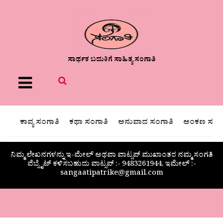
ಸಾರ್ಥಕ ಬದುಕಿಗೆ ಸಾಹಿತ್ಯ ಸಂಗಾತಿ
Menu
ಕಾವ್ಯ ಸಂಗಾತಿ
ಕಥಾ ಸಂಗಾತಿ
ಅನುವಾದ ಸಂಗಾತಿ
ಅಂಕಣ ಸಂಗಾ
ನಿಮ್ಮ ಲೇಖನಗಳನ್ನು ಇ-ಮೇಲ್ ಅಥವಾ ವಾಟ್ಸಪ್ ಮುಖಾಂತರ ನಮ್ಮ ಸಂಗತಿ
ವೆಬ್ಸೈಟ್ ಕಳಿಸಬಹುದು ವಾಟ್ಸಪ್‌ :- 9483261944, ಇಮೇಲ್ :-
sangaatipatrike@gmail.com