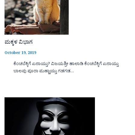
ಮಕ್ಕಳ ವಿಭಾಗ
October 19, 2019
ಕೆಂಚಬೆಕ್ಕಿಗೆ ಏನಾಯ್ತು? ವಿಜಯಶ್ರೀ ಹಾಲಾಡಿ ಕೆಂಚಬೆಕ್ಕಿಗೆ ಏನಾಯ್ತು
ಬಾಲವು ಪೂರಾ ಮಣ್ಣಾಯ್ತು ಗಡಗಡ…