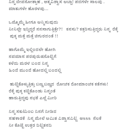
ನಿನ್ನ ಜೀವನೋತ್ಸಾಹ , ಆತ್ಮವಿಶ್ವಾಸ ಅಬ್ಬಾ! ಪದಗಳೇ ಸಾಲವು .
ಮಾತುಗಳೇ ಹೊರಳವು…
ಒಮ್ಮೊಮ್ಮೆ ಹೀಗೂ ಅನ್ನಿಸುವುದು
ನೀನಿಲ್ಲೇ ಇದ್ದಿದ್ದರೆ ನನಸಾಗುತ್ತಿತ್ತೇ?! ಕನಸು? ಕತ್ತರಿಸುತ್ತಿದ್ದರು ನಿನ್ನ ರೆಕ್ಕೆ
ಪುಕ್ಕ ಮತ್ತೆ ಮತ್ತೆ ಚಿಗುರದಂತೆ !!
ಹಾಗೊಮ್ಮೆ ಇಲ್ಲಿಂದಲೇ ಹೋಗಿ
ನವಮಾಸ ಪರಪುರುಷನೊಟ್ಟಿಗೆ
ಕಳೆದು ಮರಳಿ ಬಂದ ನಿನ್ನ
ಹಿಂದೆ ಮುಂದೆ ‌ಹೋದಲ್ಲಿ ಬಂದಲ್ಲಿ
ಹುಟ್ಟಿಕೊಳ್ಳುತ್ತಿತ್ತು ಬಣ್ಣ ಬಣ್ಣದ ರೋಚಕ ರೋಮಾಂಚಕ ಕತೆಗಳು!
ರೆಕ್ಕೆ ಪುಕ್ಕ ಕಟ್ಟಿಕೊಂಡು ನಿನ್ನಂತೆ
ಹಾರುತ್ತಿದ್ದವು ನಭಕೆ ಎಲ್ಲೆ ಮೀರಿ
ನಿನ್ನ ಸಕುಟುಂಬ ನಿನಗೆ ನೀಡಿದ
ಸಹಕಾರಕೆ ನಿನ್ನ ಮೇಲೆ ಅಮಿತ ವಿಶ್ವಾಸವಿಟ್ಟ ಆsss ನೆಲಕೆ
ನೀ ಕೊಟ್ಟೆ ಉತ್ತರ ದಿಟ್ಟತನದಿ