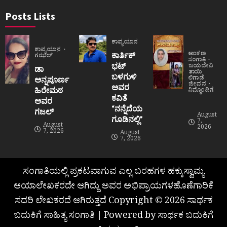
Posts Lists
ಕಾವ್ಯಯಾನ
ಕಾವ್ಯಯಾನ
ಅಂಕಣ
ಕಾರ್ತಿಕ್
ಗಝಲ್
ಸಂಗಾತಿ
ಭಟ್
ಜಯದೇವಿ
ಡಾ
ತಾಯಿ
ಬಳಗುಳಿ
ಲಿಗಾಡೆ
ಅನ್ನಪೂರ್ಣ
ಜೀವನ
ಅವರ
ಹಿರೇಮಠ
ನಿಮ್ಮೊಂದಿಗೆ
ಕವಿತೆ
ಅವರ
“ನನ್ನೆದೆಯ
ಗಜಲ್
August
ಗೂಡಿನಲ್ಲಿ”
7,
August
2026
7, 2026
August
7, 2026
ಸಂಗಾತಿಯಲ್ಲಿ ಪ್ರಕಟವಾಗುವ ಎಲ್ಲ ಬರಹಗಳ ಹಕ್ಕುಸ್ವಾಮ್ಯ
ಆಯಾಲೇಖಕರದೇ ಆಗಿದ್ದು ಅವರ ಅಭಿಪ್ರಾಯಗಳಹೊಣೆಗಾರಿಕೆ
ಸದರಿ ಲೇಖಕರದೆ ಆಗಿರುತ್ತದೆ Copyright © 2026 ಸಾರ್ಥಕ
ಬದುಕಿಗೆ ಸಾಹಿತ್ಯ ಸಂಗಾತಿ | Powered by ಸಾರ್ಥಕ ಬದುಕಿಗೆ