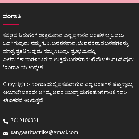
ಸಂಗಾತಿ
ಕನ್ನಡದ ಓದುಗರಿಗೆ ಉತ್ತಮವಾದ ಎಲ್ಲ ಪ್ರಕಾರದ ಬರಹಳನ್ನು ಓದಲು
ಒದಗಿಸುವುದು ನಮ್ಮ ಗುರಿ. ಜನಪರವಾದ, ಜೀವಪರವಾದ ಬರಹಗಳನ್ನು
ಮಾತ್ರ ಪ್ರಕಟಿಸುವುದು ನಮ್ಮ ನಿಲುವು. ಪ್ರತಿಭೆಯಿದ್ದೂ
ಎಲೆಮರೆಕಾಯಿಗಳಂತಿರುವ ಉತ್ತಮ ಬರಹಗಾರರಿಗೆ ವೇದಿಕೆಒದಗಿಸುವುದು
ʼಸಂಗಾತಿʼಯ ಉದ್ದೇಶ.
Copyright:- ಸಂಗಾತಿಯಲ್ಲಿ ಪ್ರಕಟವಾಗುವ ಎಲ್ಲ ಬರಹಗಳ ಹಕ್ಕುಸ್ವಾಮ್ಯ
ಆಯಾಲೇಖಕರದೇ ಆಗಿದ್ದು ಅವರ ಅಭಿಪ್ರಾಯಗಳಹೊಣೆಗಾರಿಕೆ ಸದರಿ
ಲೇಖಕರದೆ ಆಗಿರುತ್ತದೆ
7019100351
sangaatipatrike@gmail.com