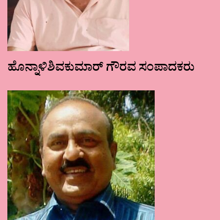
ಹೊನ್ನಾಳಿಶಿವಕುಮಾರ್ ಗೌರವ ಸಂಪಾದಕರು