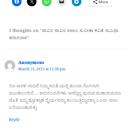
More
5 thoughts on “ಸಾವಿರ ಸಾವಿರ ಸಲಾಂ ಸುನೀತಾ ಕವಿತೆ-ಸುವಿಧಾ
ಹಡಿನಬಾಳ”
Anonymous
March 21, 2025 at 11:38 pm
ನಿಜ ಅವಳ ಸಾಧನೆ ನಿಮ್ಮ ಕವಿತೆ ಯಲ್ಲಿ ತುಂಬಾ ಸೊಗಸಾಗಿ
ಮೂಡಿಬಂದಿದೆ….. ಅಭಿನಂದನೆಗಳು. ಅಲ್ಲೊಬ್ಬ ಪುರುಷ ಮಹಾಶಯನೂ
ಜೊತೆ ಇದ್ದು ಪ್ರೋತ್ಸಾಹ ಧೈರ್ಯವನ್ನು ತುಂಬುತ್ತಿದ್ದುದಕ್ಕೂ ಒಂದು ಸಾಲು
ಬರೆಯಬಹುದಿತ್ತು
Reply