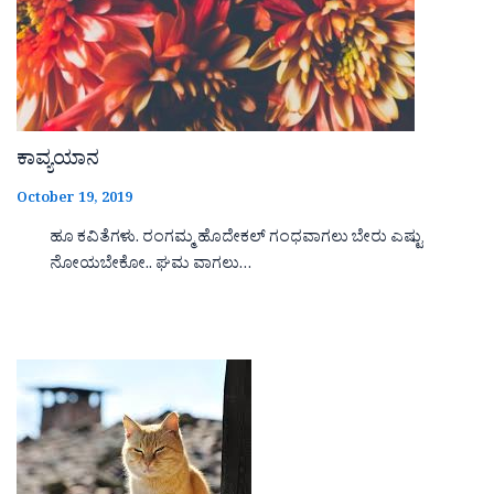
ಕಾವ್ಯಯಾನ
October 19, 2019
ಹೂ ಕವಿತೆಗಳು. ರಂಗಮ್ಮ ಹೊದೇಕಲ್ ಗಂಧವಾಗಲು ಬೇರು ಎಷ್ಟು
ನೋಯಬೇಕೋ.. ಘಮ ವಾಗಲು…