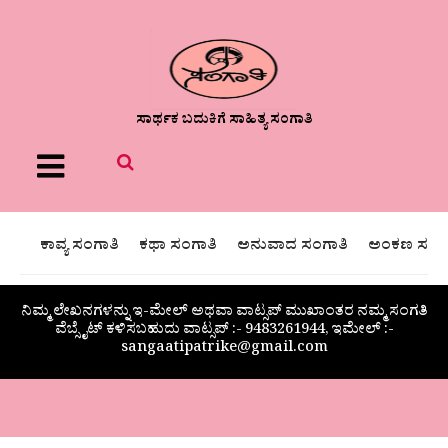
ಸಾರ್ಥಕ ಬದುಕಿಗೆ ಸಾಹಿತ್ಯ ಸಂಗಾತಿ
Menu
ಕಾವ್ಯ ಸಂಗಾತಿ
ಕಥಾ ಸಂಗಾತಿ
ಅನುವಾದ ಸಂಗಾತಿ
ಅಂಕಣ ಸಂಗಾ
ನಿಮ್ಮ ಲೇಖನಗಳನ್ನು ಇ-ಮೇಲ್ ಅಥವಾ ವಾಟ್ಸಪ್ ಮುಖಾಂತರ ನಮ್ಮ ಸಂಗತಿ
ವೆಬ್ಸೈಟ್ ಕಳಿಸಬಹುದು ವಾಟ್ಸಪ್‌ :- 9483261944, ಇಮೇಲ್ :-
sangaatipatrike@gmail.com