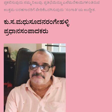
ಪ್ರಕಟಿಸುವುದು ನಮ್ಮ ನಿಲುವು. ಪ್ರತಿಭೆಯಿದ್ದೂ ಎಲೆಮರೆಕಾಯಿಗಳಂತಿರುವ
ಉತ್ತಮ ಬರಹಗಾರರಿಗೆ ವೇದಿಕೆಒದಗಿಸುವುದು ʼಸಂಗಾತಿʼಯ ಉದ್ದೇಶ.
ಕು.ಸ.ಮಧುಸೂದನರಂಗೇಹಳ್ಳಿ
ಪ್ರಧಾನಸಂಪಾದಕರು