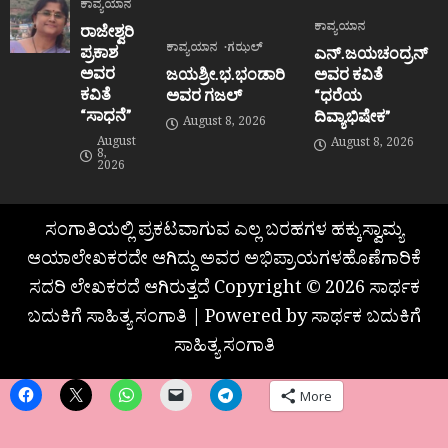
ಕಾವ್ಯಯಾನ
ಕಾವ್ಯಯಾನ
ರಾಜೇಶ್ವರಿ
ಕಾವ್ಯಯಾನ
ಗಝಲ್
ಪ್ರಕಾಶ
ಎನ್.ಜಯಚಂದ್ರನ್
ಅವರ
ಜಯಶ್ರೀ.ಭ.ಭಂಡಾರಿ
ಅವರ ಕವಿತೆ
ಕವಿತೆ
ಅವರ ಗಜಲ್
“ಧರೆಯ
“ಸಾಧನೆ”
ದಿವ್ಯಾಭಿಷೇಕ”
August 8, 2026
August
August 8, 2026
8,
2026
ಸಂಗಾತಿಯಲ್ಲಿ ಪ್ರಕಟವಾಗುವ ಎಲ್ಲ ಬರಹಗಳ ಹಕ್ಕುಸ್ವಾಮ್ಯ
ಆಯಾಲೇಖಕರದೇ ಆಗಿದ್ದು ಅವರ ಅಭಿಪ್ರಾಯಗಳಹೊಣೆಗಾರಿಕೆ
ಸದರಿ ಲೇಖಕರದೆ ಆಗಿರುತ್ತದೆ Copyright © 2026 ಸಾರ್ಥಕ
ಬದುಕಿಗೆ ಸಾಹಿತ್ಯ ಸಂಗಾತಿ | Powered by ಸಾರ್ಥಕ ಬದುಕಿಗೆ
ಸಾಹಿತ್ಯ ಸಂಗಾತಿ
More