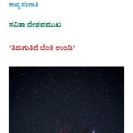
ಕಾವ್ಯ ಸಂಗಾತಿ
ಸವಿತಾ ದೇಶವಮುಖ
ʼತಿರುಗುತಿದೆ ಬೆಂಕಿ ಉಂಡಿʼ