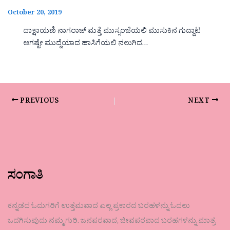
October 20, 2019
ದಾಕ್ಷಾಯಣಿ ನಾಗರಾಜ್ ಮತ್ತೆ ಮುಸ್ಸಂಜೆಯಲಿ ಮುಸುಕಿನ ಗುದ್ದಾಟ
ಆಗಷ್ಟೇ ಮುದ್ದೆಯಾದ ಹಾಸಿಗೆಯಲಿ ನಲುಗಿದ…
PREVIOUS
NEXT
ಸಂಗಾತಿ
ಕನ್ನಡದ ಓದುಗರಿಗೆ ಉತ್ತಮವಾದ ಎಲ್ಲ ಪ್ರಕಾರದ ಬರಹಳನ್ನು ಓದಲು
ಒದಗಿಸುವುದು ನಮ್ಮ ಗುರಿ. ಜನಪರವಾದ, ಜೀವಪರವಾದ ಬರಹಗಳನ್ನು ಮಾತ್ರ