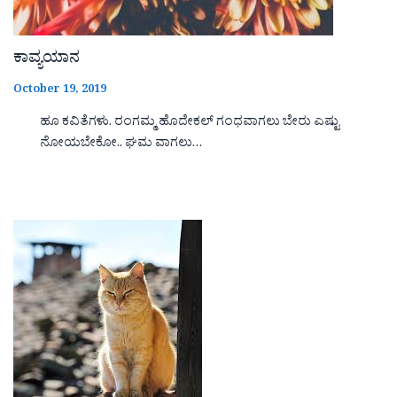
ಕಾವ್ಯಯಾನ
October 19, 2019
ಹೂ ಕವಿತೆಗಳು. ರಂಗಮ್ಮ ಹೊದೇಕಲ್ ಗಂಧವಾಗಲು ಬೇರು ಎಷ್ಟು
ನೋಯಬೇಕೋ.. ಘಮ ವಾಗಲು…