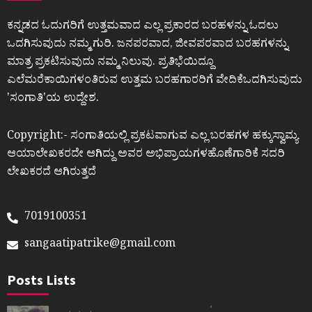
ಕನ್ನಡದ ಓದುಗರಿಗೆ ಉತ್ತಮವಾದ ಎಲ್ಲ ಪ್ರಕಾರದ ಬರಹಳನ್ನು ಓದಲು
ಒದಗಿಸುವುದು ನಮ್ಮ ಗುರಿ. ಜನಪರವಾದ, ಜೀವಪರವಾದ ಬರಹಗಳನ್ನು
ಮಾತ್ರ ಪ್ರಕಟಿಸುವುದು ನಮ್ಮ ನಿಲುವು. ಪ್ರತಿಭೆಯಿದ್ದೂ
ಎಲೆಮರೆಕಾಯಿಗಳಂತಿರುವ ಉತ್ತಮ ಬರಹಗಾರರಿಗೆ ವೇದಿಕೆಒದಗಿಸುವುದು
ʼಸಂಗಾತಿʼಯ ಉದ್ದೇಶ.
Copyright:- ಸಂಗಾತಿಯಲ್ಲಿ ಪ್ರಕಟವಾಗುವ ಎಲ್ಲ ಬರಹಗಳ ಹಕ್ಕುಸ್ವಾಮ್ಯ
ಆಯಾಲೇಖಕರದೇ ಆಗಿದ್ದು ಅವರ ಅಭಿಪ್ರಾಯಗಳಹೊಣೆಗಾರಿಕೆ ಸದರಿ
ಲೇಖಕರದೆ ಆಗಿರುತ್ತದೆ
7019100351
sangaatipatrike@gmail.com
Posts Lists