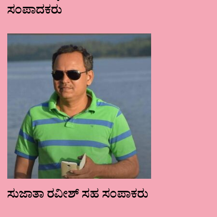
ಸಂಪಾದಕರು
ಸುಜಾತಾ ರವೀಶ್ ಸಹ ಸಂಪಾಕರು