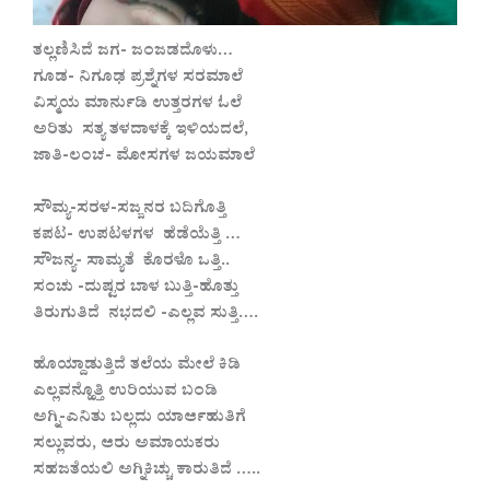
ತಲ್ಲಣಿಸಿದೆ ಜಗ- ಜಂಜಡದೊಳು…
ಗೂಡ- ನಿಗೂಢ ಪ್ರಶ್ನೆಗಳ ಸರಮಾಲೆ
ವಿಸ್ಮಯ ಮಾರ್ನುಡಿ ಉತ್ತರಗಳ ಓಲೆ
ಅರಿತು ಸತ್ಯ ತಳದಾಳಕ್ಕೆ ಇಳಿಯದಲೆ,
ಜಾತಿ-ಲಂಚ- ಮೋಸಗಳ ಜಯಮಾಲೆ
ಸೌಮ್ಯ-ಸರಳ-ಸಜ್ಜನರ ಬದಿಗೊತ್ತಿ
ಕಪಟ- ಉಪಟಳಗಳ ಹೆಡೆಯೆತ್ತಿ …
ಸೌಜನ್ಯ- ಸಾಮ್ಯತೆ ಕೊರಳೊ‌ ಒತ್ತಿ..
ಸಂಚು -ದುಷ್ಟರ ಬಾಳ ಬುತ್ತಿ-ಹೊತ್ತು
ತಿರುಗುತಿದೆ ನಭದಲಿ -ಎಲ್ಲವ ಸುತ್ತಿ….
ಹೊಯ್ದಾಡುತ್ತಿದೆ ತಲೆಯ ಮೇಲೆ ಕಿಡಿ
ಎಲ್ಲವನ್ಹೊತ್ತಿ ಉರಿಯುವ ಬಂಡಿ
ಅಗ್ನಿ-ಎನಿತು ಬಲ್ಲದು ಯಾರ್ಆಹುತಿಗೆ
ಸಲ್ಲುವರು, ಆರು ಅಮಾಯಕರು
ಸಹಜತೆಯಲಿ ಅಗ್ನಿಕಿಚ್ಚು ಕಾರುತಿದೆ …..