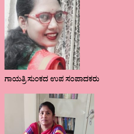
ಗಾಯತ್ರಿ ಸುಂಕದ ಉಪ ಸಂಪಾದಕರು