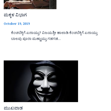
ಮಕ್ಕಳ ವಿಭಾಗ
October 19, 2019
ಕೆಂಚಬೆಕ್ಕಿಗೆ ಏನಾಯ್ತು? ವಿಜಯಶ್ರೀ ಹಾಲಾಡಿ ಕೆಂಚಬೆಕ್ಕಿಗೆ ಏನಾಯ್ತು
ಬಾಲವು ಪೂರಾ ಮಣ್ಣಾಯ್ತು ಗಡಗಡ…
ಮುಖವಾಡ