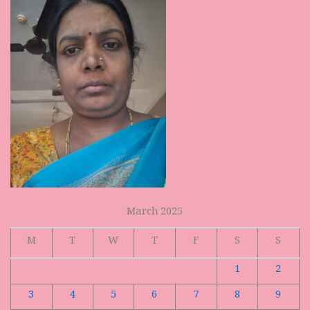
March 2025
M
T
W
T
F
S
S
1
2
3
4
5
6
7
8
9