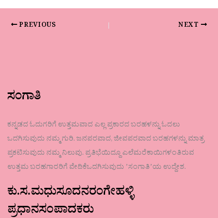
PREVIOUS
NEXT
ಸಂಗಾತಿ
ಕನ್ನಡದ ಓದುಗರಿಗೆ ಉತ್ತಮವಾದ ಎಲ್ಲ ಪ್ರಕಾರದ ಬರಹಳನ್ನು ಓದಲು
ಒದಗಿಸುವುದು ನಮ್ಮ ಗುರಿ. ಜನಪರವಾದ, ಜೀವಪರವಾದ ಬರಹಗಳನ್ನು ಮಾತ್ರ
ಪ್ರಕಟಿಸುವುದು ನಮ್ಮ ನಿಲುವು. ಪ್ರತಿಭೆಯಿದ್ದೂ ಎಲೆಮರೆಕಾಯಿಗಳಂತಿರುವ
ಉತ್ತಮ ಬರಹಗಾರರಿಗೆ ವೇದಿಕೆಒದಗಿಸುವುದು ʼಸಂಗಾತಿʼಯ ಉದ್ದೇಶ.
ಕು.ಸ.ಮಧುಸೂದನರಂಗೇಹಳ್ಳಿ
ಪ್ರಧಾನಸಂಪಾದಕರು