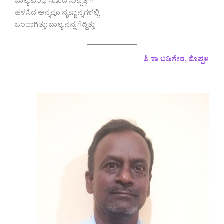
ಬಾಲ್ಯ ಎಂಥ ಸುಖದ ಸುಪ್ಪತ್ತಿಗೆ!
ಹಳಸಿದ ಅನ್ನವೂ ನೃಷ್ಟಾನ್ನಗಳಲ್ಲಿ
ಒಂದಾಗಿತ್ತು; ಬಾಲ್ಯ ನನ್ನ ಗೆದ್ದಿತ್ತು
ಶಿ ಕಾ ಬಡಿಗೇರ, ಕೊಪ್ಪಳ