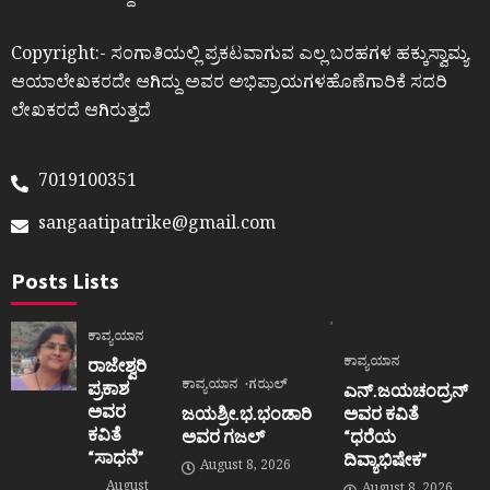
Copyright:- ಸಂಗಾತಿಯಲ್ಲಿ ಪ್ರಕಟವಾಗುವ ಎಲ್ಲ ಬರಹಗಳ ಹಕ್ಕುಸ್ವಾಮ್ಯ
ಆಯಾಲೇಖಕರದೇ ಆಗಿದ್ದು ಅವರ ಅಭಿಪ್ರಾಯಗಳಹೊಣೆಗಾರಿಕೆ ಸದರಿ
ಲೇಖಕರದೆ ಆಗಿರುತ್ತದೆ
7019100351
sangaatipatrike@gmail.com
Posts Lists
ಕಾವ್ಯಯಾನ
ಕಾವ್ಯಯಾನ
ರಾಜೇಶ್ವರಿ
ಕಾವ್ಯಯಾನ
ಗಝಲ್
ಪ್ರಕಾಶ
ಎನ್.ಜಯಚಂದ್ರನ್
ಅವರ
ಜಯಶ್ರೀ.ಭ.ಭಂಡಾರಿ
ಅವರ ಕವಿತೆ
ಕವಿತೆ
ಅವರ ಗಜಲ್
“ಧರೆಯ
“ಸಾಧನೆ”
ದಿವ್ಯಾಭಿಷೇಕ”
August 8, 2026
August