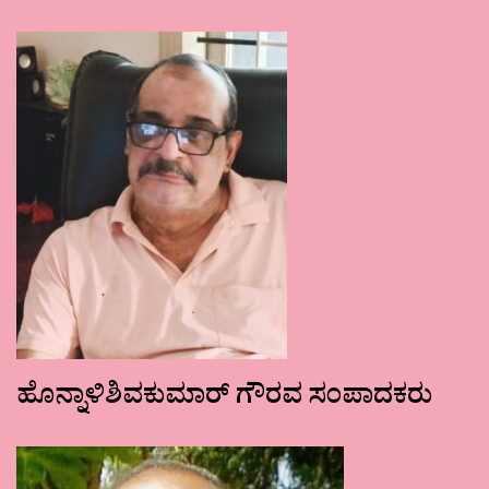
ಹೊನ್ನಾಳಿಶಿವಕುಮಾರ್ ಗೌರವ ಸಂಪಾದಕರು