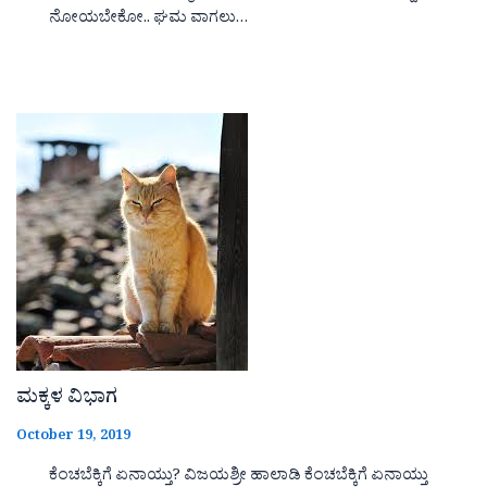
ನೋಯಬೇಕೋ.. ಘಮ ವಾಗಲು…
ಮಕ್ಕಳ ವಿಭಾಗ
October 19, 2019
ಕೆಂಚಬೆಕ್ಕಿಗೆ ಏನಾಯ್ತು? ವಿಜಯಶ್ರೀ ಹಾಲಾಡಿ ಕೆಂಚಬೆಕ್ಕಿಗೆ ಏನಾಯ್ತು