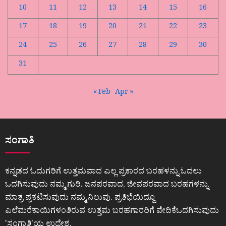
10
11
12
13
14
15
16
17
18
19
20
21
22
23
24
25
26
27
28
29
30
31
« Feb
Apr »
ಸಂಗಾತಿ
ಕನ್ನಡದ ಓದುಗರಿಗೆ ಉತ್ತಮವಾದ ಎಲ್ಲ ಪ್ರಕಾರದ ಬರಹಳನ್ನು ಓದಲು
ಒದಗಿಸುವುದು ನಮ್ಮ ಗುರಿ. ಜನಪರವಾದ, ಜೀವಪರವಾದ ಬರಹಗಳನ್ನು
ಮಾತ್ರ ಪ್ರಕಟಿಸುವುದು ನಮ್ಮ ನಿಲುವು. ಪ್ರತಿಭೆಯಿದ್ದೂ
ಎಲೆಮರೆಕಾಯಿಗಳಂತಿರುವ ಉತ್ತಮ ಬರಹಗಾರರಿಗೆ ವೇದಿಕೆಒದಗಿಸುವುದು
ʼಸಂಗಾತಿʼಯ ಉದ್ದೇಶ.