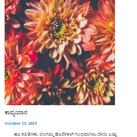
ಕಾವ್ಯಯಾನ
October 19, 2019
ಹೂ ಕವಿತೆಗಳು. ರಂಗಮ್ಮ ಹೊದೇಕಲ್ ಗಂಧವಾಗಲು ಬೇರು ಎಷ್ಟು