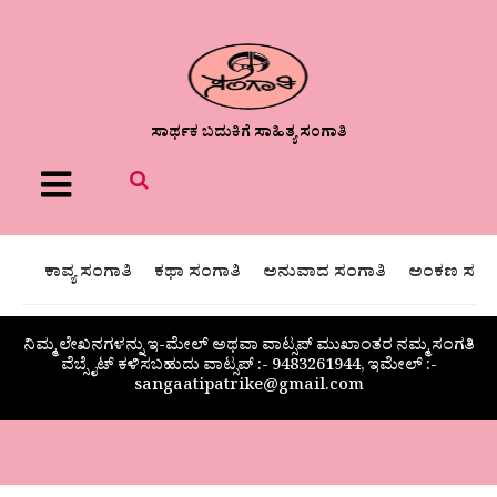
ಸಾರ್ಥಕ ಬದುಕಿಗೆ ಸಾಹಿತ್ಯ ಸಂಗಾತಿ
Menu
ಕಾವ್ಯ ಸಂಗಾತಿ
ಕಥಾ ಸಂಗಾತಿ
ಅನುವಾದ ಸಂಗಾತಿ
ಅಂಕಣ ಸಂಗಾ
ನಿಮ್ಮ ಲೇಖನಗಳನ್ನು ಇ-ಮೇಲ್ ಅಥವಾ ವಾಟ್ಸಪ್ ಮುಖಾಂತರ ನಮ್ಮ ಸಂಗತಿ
ವೆಬ್ಸೈಟ್ ಕಳಿಸಬಹುದು ವಾಟ್ಸಪ್‌ :- 9483261944, ಇಮೇಲ್ :-
sangaatipatrike@gmail.com