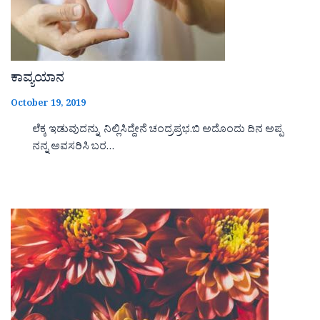
ಕಾವ್ಯಯಾನ
October 19, 2019
ಲೆಕ್ಕ ಇಡುವುದನ್ನು ನಿಲ್ಲಿಸಿದ್ದೇನೆ ಚಂದ್ರಪ್ರಭ.ಬಿ ಅದೊಂದು ದಿನ ಅಪ್ಪ
ನನ್ನ ಅವಸರಿಸಿ ಬರ…