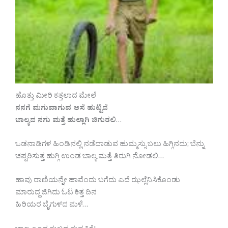
ಹೊತ್ತು ಮೀರಿ ಕತ್ತಲಾದ ಮೇಲೆ
ನನಗೆ ಮಗುವಾಗುವ ಆಸೆ ಹುಟ್ಟಿದೆ
ಬಾಲ್ಯದ ನಗು ಮತ್ತೆ ಹುಲ್ಲಾಗಿ ಚಿಗುರಲಿ
…
ಒಡನಾಡಿಗಳ ಹಿಂಡಿನಲ್ಲಿ ನಡೆದಾಡುವ ಹುಮ್ಮಸ್ಸು ಬಲು ಹಿಗ್ಗಿನದು; ಬೆನ್ನು
ಚಪ್ಪರಿಸುತ್ತ ಹುಗ್ಗಿ ಉಂಡ ಬಾಲ್ಯ ಮತ್ತೆ ತಿರುಗಿ ನೋಡಲಿ…
ಹಾವು ರಾಣಿಯನ್ನೇ ಹಾವೆಂದು ಬಗೆದು ಎದೆ ಝಲ್ಲೆನಿಸಿಕೊಂಡು
ಮಾರುದ್ದ ಜಿಗಿದು ಓಟ ಕಿತ್ತ ದಿನ
ಹಿರಿಯರ ಬೈಗುಳದ ಮಳೆ…