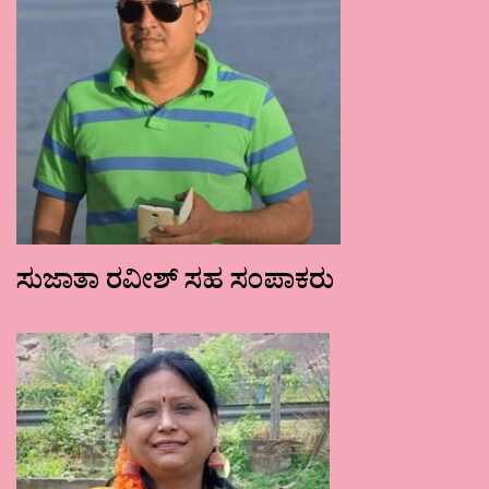
ಸುಜಾತಾ ರವೀಶ್ ಸಹ ಸಂಪಾಕರು