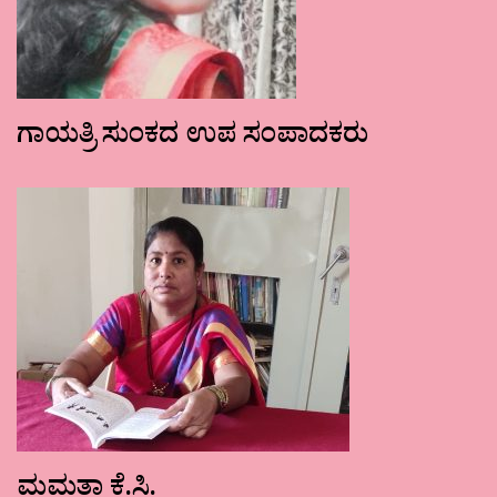
ಗಾಯತ್ರಿ ಸುಂಕದ ಉಪ ಸಂಪಾದಕರು
ಮಮತಾ ಕೆ.ಸಿ.