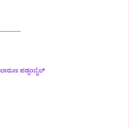
ಲಾರುಣ ಪಡ್ಡoಬೈಲ್