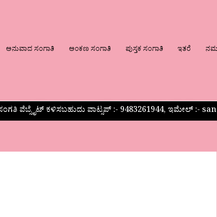
ಅನುವಾದ ಸಂಗಾತಿ
ಅಂಕಣ ಸಂಗಾತಿ
ಪುಸ್ತಕ ಸಂಗಾತಿ
ಇತರೆ
ನಮ್ಮ
ಂಗತಿ ವೆಬ್ಸೈಟ್ ಕಳಿಸಬಹುದು ವಾಟ್ಸಪ್‌ :- 9483261944, ಇಮೇಲ್ :-