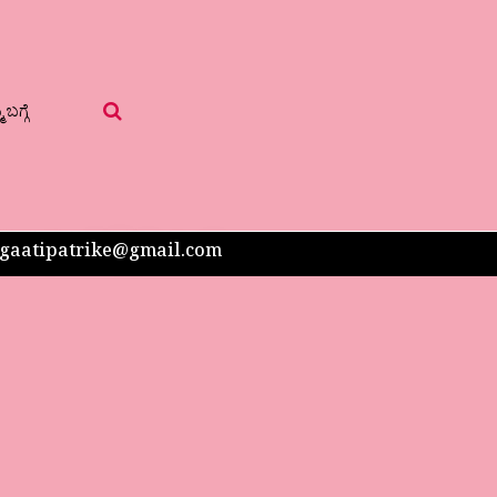
 ಬಗ್ಗೆ
 sangaatipatrike@gmail.com