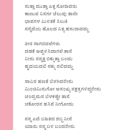
ಸುತ್ತಾ ಮುತ್ತಾ ಎತ್ತ ನೋಡಿದರು
ಕಾಣುವ ನಿಸರ್ಗ ಚೆಲುವು ತಾನೇ
ಭಾವಗಳ ಮಿಳಿತಕೆ ಸಿಲುಕಿ
ನನ್ನೆದೆಯ ಹೊಲದ ನಿತ್ಯ ಹಸುರಾದದ್ದು
ತೀರ ಸಾಗರದಲೆಗಳು
ದಡಕೆ ಅಪ್ಪಳಿಸಿದಾಗಲೆ ತಾನೆ
ನೀನು ನನ್ನತ್ತ ಬಿಕ್ಕುತ್ತಾ ಬಂದು
ಹೃದಯದಲಿ ನಕ್ಕು ನಲಿದದ್ದು
ಸಾವಿರ ಹಣತೆ ಬೆಳಗಿದರೇನು
ಮಿಂಚಿಮಿನುಗೋ ಅಸಂಖ್ಯ ನಕ್ಷತ್ರಗಳಿದ್ದರೇನು
ಚಂದ್ರಮನ ಬೆಳಕಷ್ಟೇ ತಾನೆ
ಚಕೋರನ ಹಸಿವೆ ನೀಗೋದು
ನನ್ನ ಎದೆ ಬಡಿತದ ಶಬ್ದ ನೀನೆ
ಯಾರು ನನ್ನ ಬಳಿ ಬಂದರೇನು