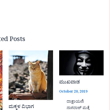
ted Posts
ಮುಖವಾಡ
October 20, 2019
ದಾಕ್ಷಾಯಣಿ
ಮಕ್ಕಳ ವಿಭಾಗ
ನಾಗರಾಜ್ ಮತ್ತೆ