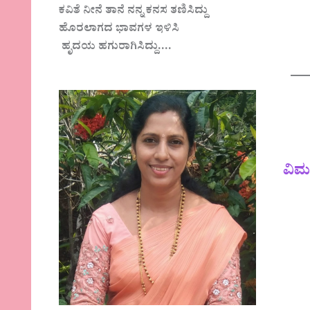
ಕವಿತೆ ನೀನೆ ತಾನೆ ನನ್ನ ಕನಸ ತಣಿಸಿದ್ದು
ಹೊರಲಾಗದ ಭಾವಗಳ ಇಳಿಸಿ
ಹೃದಯ ಹಗುರಾಗಿಸಿದ್ದು….
ವಿಮ