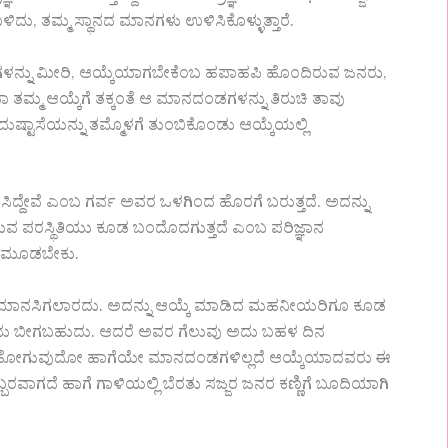
ದು, ತಮ್ಮ ಸ್ಥಾನದ ಮಾನಗಳು ಉಳಿಸಿಕೊಳ್ಳುತ್ತಾರೆ.
ಂಡಗಳನ್ನು ಮೀರಿ, ಆಯ್ಕೆಯಾಗಬೇಕೆಂಬ ಹಪಾಹಪಿ ಹೊಂದಿರುವ ಜನರು,
ತಮ್ಮ ಆಯ್ಕೆಗೆ ತಕ್ಕಂತೆ ಆ ಮಾನದಂಡಗಳನ್ನು ತಿರುಚಿ ತಾವು
ದುಷ್ಟಾಸೆಯನ್ನು ತಮ್ಮೊಳಗೆ ತುಂಬಿಕೊಂಡು ಆಯ್ಕೆಯಲ್ಲಿ
ಿದ್ದೇವೆ ಎಂಬ ಗರ್ವ ಅವರ ಒಳಗಿಂದ ಹೊರಗೆ ಬರುತ್ತದೆ. ಅದನ್ನು
ಾಡುವ ಪರಸ್ಥಿತಿಯು ಕೂಡ ಬಂದೊದಗುತ್ತದೆ ಎಂಬ ಪರಿಜ್ಞಾನ
 ಒಡಮೂಡಬೇಕು.
ಡ ಮಾನಸಿಗಲಾರದು. ಅದನ್ನು ಆಯ್ಕೆ ಮಾಡಿದ ಮಹನೀಯರಿಗೂ ಕೂಡ
ೆಂದು ಬೀಗಬಹುದು. ಆದರೆ ಅವರ ಗೆಲುವು ಅದು ಬಹಳ ದಿನ
ಿ ಹೋಗುವುದೋ ಹಾಗೆಯೇ ಮಾನದಂಡಗಳಿಲ್ಲದೆ ಆಯ್ಕೆಯಾದವರು ಈ
ೊಬ್ಬರವಾಗದೆ ಹಾಗೆ ಗಾಳಿಯಲ್ಲಿ ಬೆರತು ಸಜ್ಜರ ಜನರ ಕಣ್ಣಿಗೆ ಬೂದಿಯಾಗಿ