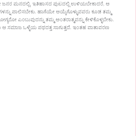
 ಜನರ ಮನದಲ್ಲಿ, ಇತಿಹಾಸದ ಪುಟದಲ್ಲಿ ಉಳಿಯಬೇಕಾದರೆ, ಆ
ಗಳನ್ನು ಪಾಲಿಸಬೇಕು. ಹಾಗೆಯೇ ಆಯ್ಕೆಗೊಳ್ಳುವವರು ಕೂಡ ತಮ್ಮ
ೋಗ್ಯರೋ ಎಂಬುವುದನ್ನು ತಮ್ಮ ಅಂತರಾತ್ಮವನ್ನು ಕೇಳಿಕೊಳ್ಳಬೇಕು.
ೂ ಆ ಸಮಾಜ ಒಳ್ಳೆಯ ಪಥದತ್ತ ಸಾಗುತ್ತದೆ. ಇಂತಹ ವಾತಾವರಣ