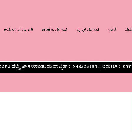
ಅನುವಾದ ಸಂಗಾತಿ
ಅಂಕಣ ಸಂಗಾತಿ
ಪುಸ್ತಕ ಸಂಗಾತಿ
ಇತರೆ
ನಮ್ಮ
ಂಗತಿ ವೆಬ್ಸೈಟ್ ಕಳಿಸಬಹುದು ವಾಟ್ಸಪ್‌ :- 9483261944, ಇಮೇಲ್ :-