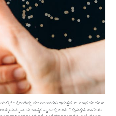
ಯೆಯಲ್ಲಿ ಕೆಲವೊಂದಿಷ್ಟು ಮಾನದಂಡಗಳು ಇರುತ್ತವೆ. ಆ ಮಾನ ದಂಡಗಳು
್ಕೆಯನ್ನು ಒಂದು ಉನ್ನತ ಸ್ಥಾನದಲ್ಲಿ ತಂದು ನಿಲ್ಲಿಸುತ್ತದೆ. ಹಾಗೇಯೆ