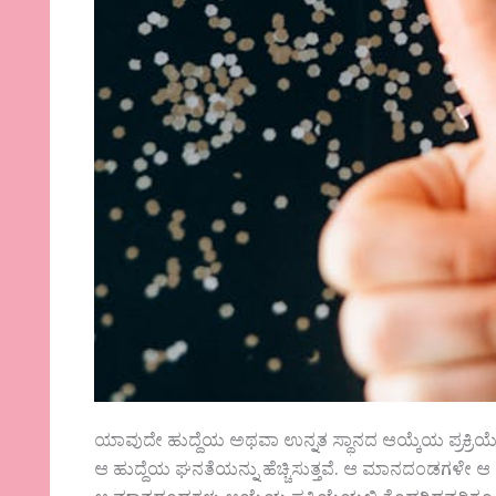
ಯಾವುದೇ ಹುದ್ದೆಯ ಅಥವಾ ಉನ್ನತ ಸ್ಥಾನದ ಆಯ್ಕೆಯ ಪ್ರಕ್ರಿ
ಆ ಹುದ್ದೆಯ ಘನತೆಯನ್ನು ಹೆಚ್ಚಿಸುತ್ತವೆ. ಆ ಮಾನದಂಡಗಳೇ ಆ ಆಯ