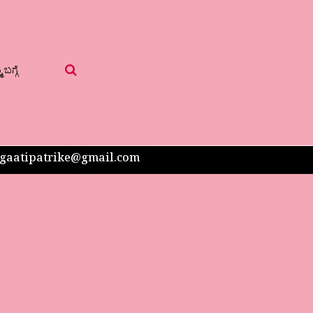
 ಬಗ್ಗೆ
 sangaatipatrike@gmail.com