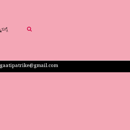
 ಬಗ್ಗೆ
 sangaatipatrike@gmail.com