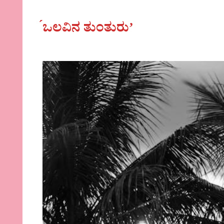
́ಒಲವಿನ ತುಂತುರುʼ