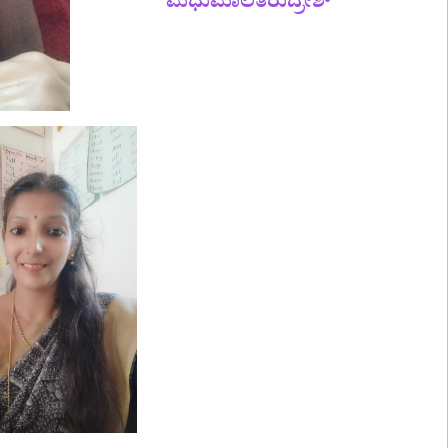
ಮಧುಮಾಲತಿರುದ್ರೇಶ್