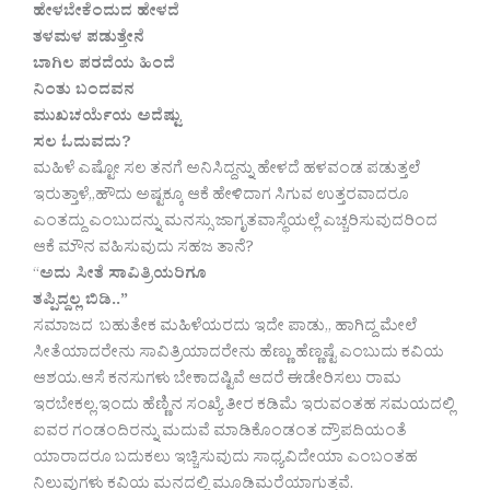
ಹೇಳಬೇಕೆಂದುದ ಹೇಳದೆ
ತಳಮಳ ಪಡುತ್ತೇನೆ
ಬಾಗಿಲ ಪರದೆಯ ಹಿಂದೆ
ನಿಂತು ಬಂದವನ‌
ಮುಖಚರ್ಯೆಯ ಅದೆಷ್ಟು
ಸಲ ಓದುವದು?
ಮಹಿಳೆ ಎಷ್ಟೋ ಸಲ ತನಗೆ ಅನಿಸಿದ್ದನ್ನು ಹೇಳದೆ ಹಳವಂಡ ಪಡುತ್ತಲೆ
ಇರುತ್ತಾಳೆ,,ಹೌದು ಅಷ್ಟಕ್ಕೂ ಆಕೆ ಹೇಳಿದಾಗ ಸಿಗುವ ಉತ್ತರವಾದರೂ
ಎಂತದ್ದು ಎಂಬುದನ್ನು ಮನಸ್ಸು ಜಾಗೃತವಾಸ್ಥೆಯಲ್ಲೆ ಎಚ್ಚರಿಸುವುದರಿಂದ
ಆಕೆ ಮೌನ ವಹಿಸುವುದು ಸಹಜ ತಾನೆ?
“
ಅದು ಸೀತೆ ಸಾವಿತ್ರಿಯರಿಗೂ
ತಪ್ಪಿದ್ದಲ್ಲ ಬಿಡಿ..”
ಸಮಾಜದ ಬಹುತೇಕ ಮಹಿಳೆಯರದು ಇದೇ ಪಾಡು,, ಹಾಗಿದ್ದ ಮೇಲೆ
ಸೀತೆಯಾದರೇನು ಸಾವಿತ್ರಿಯಾದರೇನು ಹೆಣ್ಣು ಹೆಣ್ಣಷ್ಟೆ ಎಂಬುದು ಕವಿಯ
ಆಶಯ.ಆಸೆ ಕನಸುಗಳು ಬೇಕಾದಷ್ಟಿವೆ ಆದರೆ ಈಡೇರಿಸಲು ರಾಮ
ಇರಬೇಕಲ್ಲ.ಇಂದು ಹೆಣ್ಣಿನ ಸಂಖ್ಯೆ ತೀರ ಕಡಿಮೆ ಇರುವಂತಹ ಸಮಯದಲ್ಲಿ
ಐವರ ಗಂಡಂದಿರನ್ನು ಮದುವೆ ಮಾಡಿಕೊಂಡಂತ ದ್ರೌಪದಿಯಂತೆ
ಯಾರಾದರೂ ಬದುಕಲು ಇಚ್ಚಿಸುವುದು ಸಾಧ್ಯವಿದೇಯಾ ಎಂಬಂತಹ
ನಿಲುವುಗಳು ಕವಿಯ ಮನದಲ್ಲಿ ಮೂಡಿಮರೆಯಾಗುತ್ತವೆ.