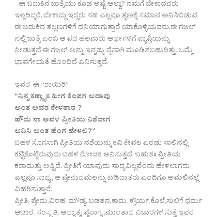
ಈ ಬದುಕಿನ ಜಾತ್ರೆಯು ಕೂಡ ಅಷ್ಟೆ ಅಲ್ವಾ? ನಮಗೆ ಬೇಕಾದವರು
ಇಲ್ಲದಿದ್ದರೆ, ಬೇಕಾದ್ದು ಇದ್ದರು ಸಹ ಎಲ್ಲವೂ ತೃಣಕ್ಕೆ ಸಮಾನ ಅನಿಸಿಬಿಡುವ
ಈ ಬದುಕಿನ ತಲ್ಲಣಗಳಿಗೆ ದನಿಯಾಗುತ್ತಾರೆ ಯಾಕೊಳ್ಳಿಯವರು.ಈ ಗಜಲ್
ನಲ್ಲಿ ಜಾತ್ರೆ ಎಂಬ ಆ ಪದ ಹಲವಾರು ಅರ್ಥಗಳಿಗೆ ವ್ಯಾಪ್ತಿಯನ್ನು
ನೀಡುತ್ತದೆ.ಈ ಗಜಲ್ ಅನ್ನು ಇನ್ನಷ್ಟು ವೈನಾಗಿ‌ ಮೂಡಿಸಬಹುದಿತ್ತು. ಒಮ್ಮೆ
ಭಾವಗೇಯತೆ ಹೊಂದಿದೆ ಎನಿಸುತ್ತದೆ.
ಇವರ ಈ “ಶಾಯಿರಿ”
“ನಿನ್ನ‌ ಕಣ್ಣ್ಯಾಕ ಹೀಗ ಕೆಂಪಗ ಅದಾವು
ಅಂತ ಅವರ ಕೇಳತಾರ ?
ಹೌದು ನಾ ಅವಳ‌ ಪ್ರೀತಿಯ ನಿಶೆದಾಗ
ಅದಿನಿ ಅಂತ ಹೆಂಗ ಹೇಳಲಿ?”
ಬಹಳ ಸೊಗಸಾಗಿ ಪ್ರೀತಿಯ ನಶೆಯನ್ನು ಕವಿ ಕೇವಲ ಎರಡು ಸಾಲಿನಲ್ಲಿ
ಕಟ್ಟಿಕೊಟ್ಟಿರುವುದು ಬಹಳ ರೋಚಕ ಅನಿಸುತ್ತದೆ. ಬಹುಶಃ ಪ್ರೀತಿಯ
ಕರಾಮತ್ತು ಅಷ್ಟಿದೆ, ಪ್ರೀತಿಗೆ ಯಾವುದು ಸಾಧ್ಯವಿಲ್ಲವೆಂದು ಹೇಳಲಾಗದು
ಎಲ್ಲವೂ ಸಾಧ್ಯ,, ಆ ಪ್ರೇಮದಮಲನ್ನು ಕುಡಿದಾತರು ಎಂದಿಗೂ ಅಮಲಿನಲ್ಲೆ
ವಿಹರಿಸುತ್ತಾರೆ.
ಪ್ರೀತಿ, ಪ್ರೇಮ,ವಿರಹ, ಮೌಡ್ಯ, ಬಡತನ,ಕಾಮ, ಕ್ರೌರ್ಯ,ಕೊಲೆ,ಸುಲಿಗೆ ಧರ್ಮ
ಆಚಾರ, ಸಂಸ್ಕ್ರತಿ, ಆದ್ಯಾತ್ಮ, ವೈರಾಗ್ಯ ,ಮುಂತಾದ ವಿಚಾರಗಳ ಸುತ್ತ ಇವರ