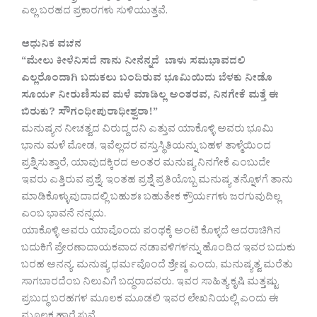
ಎಲ್ಲ ಬರಹದ ಪ್ರಕಾರಗಳು ಸುಳಿಯುತ್ತವೆ.
ಆಧುನಿಕ ವಚನ
“ಮೇಲು ಕೀಳೆನಿಸದೆ ನಾನು ನೀನೆನ್ನದೆ ಬಾಳು ಸಮಭಾವದಲಿ
ಎಲ್ಲರೊಂದಾಗಿ ಬದುಕಲು ಬಂದಿರುವ ಭೂಮಿಯಿದು ಬೆಳಕು ನೀಡೊ
ಸೂರ್ಯ ನೀರುಣಿಸುವ ಮಳೆ ಮಾಡಿಲ್ಲ ಅಂತರವ, ನಿನಗೇಕೆ ಮತ್ತೆ ಈ
ಬಿರುಕು? ಸೌಗಂಧೀಪುರಾಧೀಶ್ವರಾ!”
ಮನುಷ್ಯನ ನೀಚತ್ವದ ವಿರುದ್ದ ದನಿ ಎತ್ತುವ ಯಾಕೊಳ್ಳಿ ಅವರು ಭೂಮಿ
ಭಾನು ಮಳೆ ಮೋಡ, ಇವೆಲ್ಲದರ ವಸ್ತುಸ್ಥಿತಿಯನ್ನು ಬಹಳ ತಾಳ್ಮೆಯಿಂದ
ಪ್ರಶ್ನಿಸುತ್ತಾರೆ, ಯಾವುದಕ್ಕಿರದ ಅಂತರ ಮನುಷ್ಯ ನಿನಗೇಕೆ ಎಂಬುದೇ
ಇವರು ಎತ್ತಿರುವ ಪ್ರಶ್ನೆ. ಇಂತಹ ಪ್ರಶ್ನೆ ಪ್ರತಿಯೊಬ್ಬ ಮನುಷ್ಯ ತನ್ನೊಳಗೆ ತಾನು
ಮಾಡಿಕೊಳ್ಳುವುದಾದಲ್ಲಿ ಬಹುಶಃ ಬಹುತೇಕ ಕ್ರೌರ್ಯಗಳು ಜರಗುವುದಿಲ್ಲ
ಎಂಬ ಭಾವನೆ ನನ್ನದು.
ಯಾಕೊಳ್ಳಿ ಅವರು ಯಾವೊಂದು ಪಂಥಕ್ಕೆ ಅಂಟಿ ಕೊಳ್ಳದೆ ಅದರಾಚಿಗಿನ
ಬದುಕಿಗೆ ಪ್ರೇರಣಾದಾಯಕವಾದ ನಡಾವಳಿಗಳನ್ನು ಹೊಂದಿದ ಇವರ ಬದುಕು
ಬರಹ ಅನನ್ಯ. ಮನುಷ್ಯ ಧರ್ಮವೊಂದೆ ಶ್ರೇಷ್ಠ ಎಂದು, ಮನುಷ್ಯತ್ವ ಮರೆತು
ಸಾಗಬಾರದೆಂಬ ನಿಲುವಿಗೆ ಬದ್ಧರಾದವರು. ಇವರ ಸಾಹಿತ್ಯ ಕೃಷಿ ಮತ್ತಷ್ಟು
ಪ್ರಬುದ್ಧ ಬರಹಗಳ ಮೂಲಕ ಮೂಡಲಿ ಇವರ ಲೇಖನಿಯಲ್ಲಿ ಎಂದು ಈ