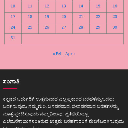
10
11
12
13
14
15
16
17
18
19
20
21
22
23
24
25
26
27
28
29
30
31
« Feb
Apr »
ಸಂಗಾತಿ
ಕನ್ನಡದ ಓದುಗರಿಗೆ ಉತ್ತಮವಾದ ಎಲ್ಲ ಪ್ರಕಾರದ ಬರಹಳನ್ನು ಓದಲು
ಒದಗಿಸುವುದು ನಮ್ಮ ಗುರಿ. ಜನಪರವಾದ, ಜೀವಪರವಾದ ಬರಹಗಳನ್ನು
ಮಾತ್ರ ಪ್ರಕಟಿಸುವುದು ನಮ್ಮ ನಿಲುವು. ಪ್ರತಿಭೆಯಿದ್ದೂ
ಎಲೆಮರೆಕಾಯಿಗಳಂತಿರುವ ಉತ್ತಮ ಬರಹಗಾರರಿಗೆ ವೇದಿಕೆಒದಗಿಸುವುದು