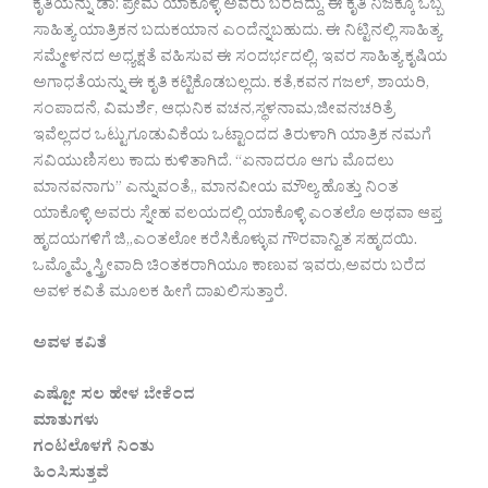
ಕೃತಿಯನ್ನು ಡಾ: ಪ್ರೇಮ ಯಾಕೊಳ್ಳಿ ಅವರು ಬರೆದಿದ್ದು, ಈ ಕೃತಿ ನಿಜಕ್ಕೂ ಒಬ್ಬ
ಸಾಹಿತ್ಯ ಯಾತ್ರಿಕನ ಬದುಕಯಾನ ಎಂದೆನ್ನಬಹುದು. ಈ ನಿಟ್ಟಿನಲ್ಲಿ ಸಾಹಿತ್ಯ
ಸಮ್ಮೇಳನದ ಅಧ್ಯಕ್ಷತೆ ವಹಿಸುವ ಈ ಸಂದರ್ಭದಲ್ಲಿ, ಇವರ ಸಾಹಿತ್ಯ ಕೃಷಿಯ
ಅಗಾಧತೆಯನ್ನು ಈ ಕೃತಿ ಕಟ್ಟಿಕೊಡಬಲ್ಲದು. ಕತೆ,ಕವನ ಗಜಲ್, ಶಾಯರಿ,
ಸಂಪಾದನೆ, ವಿಮರ್ಶೆ, ಆಧುನಿಕ ವಚನ,ಸ್ಥಳನಾಮ,ಜೀವನಚರಿತ್ರೆ
ಇವೆಲ್ಲದರ ಒಟ್ಟುಗೂಡುವಿಕೆಯ ಒಟ್ಟಾಂದದ ತಿರುಳಾಗಿ ಯಾತ್ರಿಕ ನಮಗೆ
ಸವಿಯುಣಿಸಲು ಕಾದು ಕುಳಿತಾಗಿದೆ. “ಏನಾದರೂ ಆಗು ಮೊದಲು
ಮಾನವನಾಗು” ಎನ್ನುವಂತೆ,, ಮಾನವೀಯ ಮೌಲ್ಯ ಹೊತ್ತು ನಿಂತ
ಯಾಕೊಳ್ಳಿ ಅವರು ಸ್ನೇಹ ವಲಯದಲ್ಲಿ ಯಾಕೊಳ್ಳಿ ಎಂತಲೊ ಅಥವಾ ಆಪ್ತ
ಹೃದಯಗಳಿಗೆ ಜಿ,,ಎಂತಲೋ ಕರೆಸಿಕೊಳ್ಳುವ ಗೌರವಾನ್ವಿತ ಸಹೃದಯಿ.
ಒಮ್ಮೊಮ್ಮೆ ಸ್ತ್ರೀವಾದಿ ಚಿಂತಕರಾಗಿಯೂ ಕಾಣುವ ಇವರು,ಅವರು ಬರೆದ
ಅವಳ ಕವಿತೆ ಮೂಲಕ ಹೀಗೆ ದಾಖಲಿಸುತ್ತಾರೆ.
ಅವಳ ಕವಿತೆ
ಎಷ್ಟೋ ಸಲ ಹೇಳ ಬೇಕೆಂದ
ಮಾತುಗಳು
ಗಂಟಲೊಳಗೆ ನಿಂತು
ಹಿಂಸಿಸುತ್ತವೆ