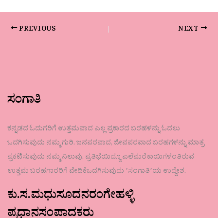
PREVIOUS
NEXT
ಸಂಗಾತಿ
ಕನ್ನಡದ ಓದುಗರಿಗೆ ಉತ್ತಮವಾದ ಎಲ್ಲ ಪ್ರಕಾರದ ಬರಹಳನ್ನು ಓದಲು
ಒದಗಿಸುವುದು ನಮ್ಮ ಗುರಿ. ಜನಪರವಾದ, ಜೀವಪರವಾದ ಬರಹಗಳನ್ನು ಮಾತ್ರ
ಪ್ರಕಟಿಸುವುದು ನಮ್ಮ ನಿಲುವು. ಪ್ರತಿಭೆಯಿದ್ದೂ ಎಲೆಮರೆಕಾಯಿಗಳಂತಿರುವ
ಉತ್ತಮ ಬರಹಗಾರರಿಗೆ ವೇದಿಕೆಒದಗಿಸುವುದು ʼಸಂಗಾತಿʼಯ ಉದ್ದೇಶ.
ಕು.ಸ.ಮಧುಸೂದನರಂಗೇಹಳ್ಳಿ
ಪ್ರಧಾನಸಂಪಾದಕರು