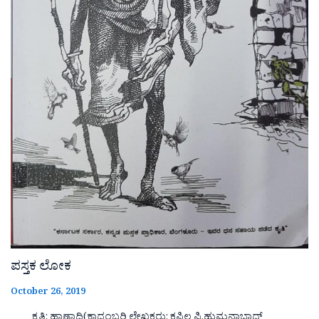
ಪಸ್ತಕ ಲೋಕ
October 26, 2019
ಕೃತಿ: ಹಾಣಾದಿ(ಕಾದಂಬರಿ ಲೇಖಕರು: ಕಪಿಲ ಪಿ.ಹುಮನಾಬಾದ್