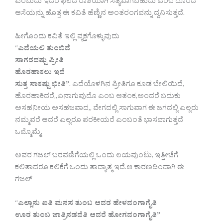
ಎಂಬುದು ಇದರ ಫಲದ ರಾಶಿಯಾಗಿ ಸತ್ಯವಾಗಬಹುದು ಎಂಬ ದೂರದ
ಆಸೆಯನ್ನು ಹೊತ್ತ ಈ ಕವಿತೆ ಹೆಣ್ಣಿನ ಅಂತರಂಗವನ್ನು ದ್ವನಿಸುತ್ತದೆ.
ಹೀಗೊಂದು ಕವಿತೆ ಇಲ್ಲಿ ವ್ಯಕ್ತಗೊಳ್ಳುವುದು
“
ಎದೆಯಲಿ ತುಂಬಿದೆ
ಸಾಗರದಷ್ಟು‌ ಪ್ರೀತಿ
ಹೊರಹಾಕಲು ಇದೆ
ಸುತ್ತ ಸಾಕಷ್ಟು ಭೀತಿ”
. ಎದೆಯೊಳಗಿನ ಪ್ರೀತಿಗೂ ಕೂಡ ಬೇಲಿಯಿದೆ,
ಹೊರಹಾಕಿದರೆ,,ಏನಾಗುವುದೊ ಎಂಬ ಆತಂಕ,ಅಂದರೆ ಬದುಕು
ಅಸಹನೀಯ ಅಸಹಜವಾದ,, ವೇಗದಲ್ಲಿ ಸಾಗುವಾಗ ಈ ಜಗದಲ್ಲಿ ಎಲ್ಲರು
ನಮ್ಮವರೆ ಆದರೆ ಎಲ್ಲರೂ ಪರಕೀಯರೆ ಎಂಬಂತೆ ಭಾಸವಾಗುತ್ತದೆ
ಒಮ್ಮೊಮ್ಮೆ.
ಅವರ ಗಜಲ್ ಬರವಣಿಗೆಯಲ್ಲಿ ಒಂದು ಲಯವುಂಟು, ಇತ್ತೀಚೆಗೆ
ಕಲಿತಾದರೂ ಕಲಿಕೆಗೆ ಒಂದು ತಾದ್ಯಾತ್ಮ ಇದೆ.ಆ ಕಾರಣದಿಂದಾಗಿ ಈ
ಗಜಲ್
“
ಎಲ್ಲಾನು ಐತಿ‌ ಮನಸ ತುಂಬ ಆದರ ಹೇಳದಂಗಾಗೈತಿ
ಊರ ತುಂಬ ಜಾತ್ರಿ‌ನಡದೆತಿ ಆದರೆ ಹೋಗದಂಗಾಗೈತಿ”