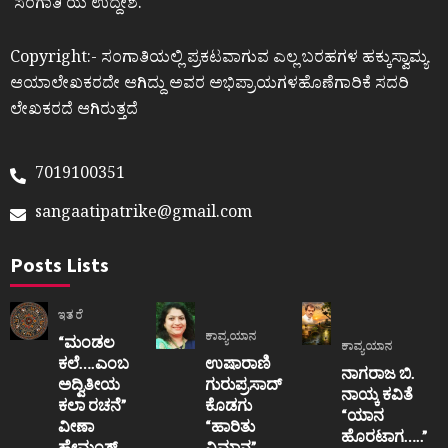
ʼಸಂಗಾತಿʼಯ ಉದ್ದೇಶ.
Copyright:- ಸಂಗಾತಿಯಲ್ಲಿ ಪ್ರಕಟವಾಗುವ ಎಲ್ಲ ಬರಹಗಳ ಹಕ್ಕುಸ್ವಾಮ್ಯ
ಆಯಾಲೇಖಕರದೇ ಆಗಿದ್ದು ಅವರ ಅಭಿಪ್ರಾಯಗಳಹೊಣೆಗಾರಿಕೆ ಸದರಿ
ಲೇಖಕರದೆ ಆಗಿರುತ್ತದೆ
7019100351
sangaatipatrike@gmail.com
Posts Lists
ಇತರೆ
ಕಾವ್ಯಯಾನ
“ಮಂಡಲ
ಕಾವ್ಯಯಾನ
ಕಲೆ….ಎಂಬ
ಉಷಾರಾಣಿ
ನಾಗರಾಜ ಬಿ.
ಅದ್ವಿತೀಯ
ಗುರುಪ್ರಸಾದ್
ನಾಯ್ಕ ಕವಿತೆ
ಕಲಾ ರಚನೆ”‌
ಕೊಡಗು
“ಯಾನ
ವೀಣಾ
“ಹಾರಿತು
ಹೊರಟಾಗ…..”
ಹೇಮಂತ್‌
ವಿಮಾನ”