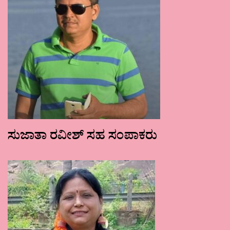
ಸುಜಾತಾ ರವೀಶ್ ಸಹ ಸಂಪಾಕರು