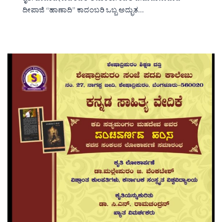
ದೀಪಾಜಿ “ಹಾಣಾದಿ‌‌‌‌” ಕಾದಂಬರಿ ಒಬ್ಬ ಅದ್ಭುತ…