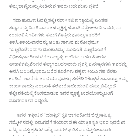
ತಮ್ಮ ಜಾಣ್ಮೆಯನ್ನು ನೀಡಿರುವ ಇವರು ಬಹುಮುಖ ಪ್ರತಿಭೆ.
ಸದಾ ಹುಡುಕಾಟದಲ್ಲಿ ತಲ್ಲೀನರಾಗಿ ಕಲಿಕಾಸಕ್ತಿಯಲ್ಲಿ ಎಂತಹ
ಸಣ್ಣವರನ್ನು ಮೀರಿಸುವಂತಹ ವ್ಯಕ್ತಿತ್ವ ಹೊಂದಿದ ಸ್ನೇಹಜೀವಿ ಇವರು, ನಾ
ಕಂಡಂತೆ ನಿಗರ್ವಿಗಳು, ತಮಗೆ ಗೊತ್ತಿರುವುದನ್ನು ಇತರರಿಗೆ
ತಿಳಿಸಿ,ತಿಳಿಯಲಾರದನ್ನು ಅರಿತು ಸಾಗುವ ಮನೋಧರ್ಮ.
“ಎಲ್ಲರೊಳೊಂದಾಗು ಮಂಕುತಿಮ್ಮ” ಎಂಬಂತೆ ಎಲ್ಲರೊಂದಿಗೆ
ವಿನೀತಭಾವದಿಂದ ಬೆರೆತು ಎಳ್ಳಷ್ಟು ಅಗೌರವ ಅಹಂ ತೋರದ
ಅಜಾತಶತ್ರುವೆಂದರೆ ತಪ್ಪಾಗದು.ಹಲವಾರು ಪ್ರಶಸ್ತಿ ಪುರಸ್ಕಾರಗಳು ಇವರನ್ನು
ಅರಸಿ ಬಂದಿವೆ,,ಇವರು ಬರೆದ ಕವಿತೆಗಳು ಪಠ್ಯವಾಗಿಯೂ ಸಹ ಬೆಳಕು
ಕಂಡಿವೆ. ಆದರೆ ಈ ತರದ ಯಾವುದಕ್ಕೂ ತಲೆಕೆಡಿಸಿಕೊಳ್ಳದೆ ತಾವಾಯ್ತು ತಮ್ಮ
ಕಾರ್ಯವಾಯ್ತು ಎಂಬಂತೆ ತಲೆಮರೆಕಾಯಿಯಂತೆ ಹಮ್ಮು ಬಿಮ್ಮಿರದೆ
ತಲ್ಲೀನತೆಯಲ್ಲಿ ಕೆಲಸಮಾಡುವ ಇವರ ವ್ಯಕ್ತಿತ್ವ ಉದಯೋನ್ಮುಖರಿಗೆ
ಮಾರ್ಗದರ್ಶನ ಇದ್ದಂತೆ.
ಇವರ ಇತ್ತೀಚಿನ “ಯಾತ್ರಿಕ” ಕೃತಿ ಬಾಗಲಕೋಟೆ ಜಿಲ್ಲೆ ಸಾಹಿತ್ಯ
ಸಮ್ಮೇಳನದಲ್ಲಿ ಬಿಡುಗಡೆಗೆ ತಯಾರಾದ ಈ ಯಾತ್ರಿಕ ಕೃತಿ ಇವರ ಇವರೆಗಿನ
ಒಟ್ಟು ಐವತ್ತು ಕೃತಿಗಳ ಒಟ್ಟು ಸಾರಗಳ ಫಲಿತ ಎಂದೆನ್ನಬಹುದು.ಈ