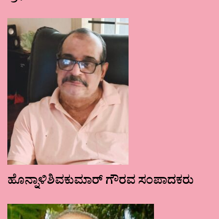
ಹೊನ್ನಾಳಿಶಿವಕುಮಾರ್ ಗೌರವ ಸಂಪಾದಕರು