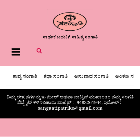
ಸಾರ್ಥಕ ಬದುಕಿಗೆ ಸಾಹಿತ್ಯ ಸಂಗಾತಿ
Menu
ಕಾವ್ಯ ಸಂಗಾತಿ
ಕಥಾ ಸಂಗಾತಿ
ಅನುವಾದ ಸಂಗಾತಿ
ಅಂಕಣ ಸಂಗಾ
ನಿಮ್ಮ ಲೇಖನಗಳನ್ನು ಇ-ಮೇಲ್ ಅಥವಾ ವಾಟ್ಸಪ್ ಮುಖಾಂತರ ನಮ್ಮ ಸಂಗತಿ
ವೆಬ್ಸೈಟ್ ಕಳಿಸಬಹುದು ವಾಟ್ಸಪ್‌ :- 9483261944, ಇಮೇಲ್ :-
sangaatipatrike@gmail.com