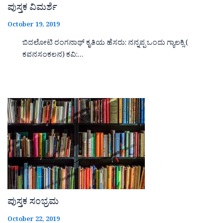
ಪುಸ್ತಕ ವಿಮರ್ಶೆ
October 19, 2019
ಬಿದಲೋಟಿ ರಂಗನಾಥ್ ಕೃತಿಯ ಹೆಸರು: ನನ್ನಪ್ಪ ಒಂದು ಗ್ಯಾಲಕ್ಸಿ (
ಕವನಸಂಕಲನ) ಕವಿ:…
ಪುಸ್ತಕ ಸಂಭ್ರಮ
October 22, 2019