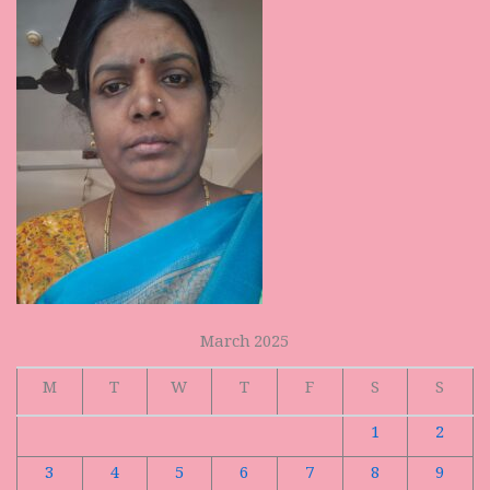
March 2025
M
T
W
T
F
S
S
1
2
3
4
5
6
7
8
9