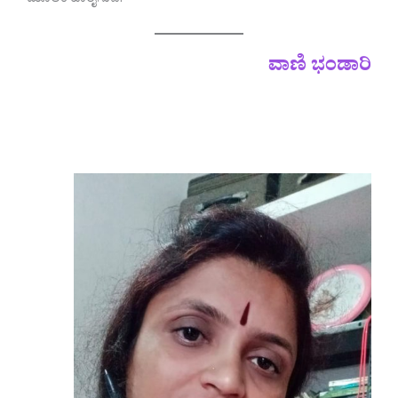
ಮೂಲಕ ಹಾರೈಸುವೆ.
ವಾಣಿ ಭಂಡಾರಿ