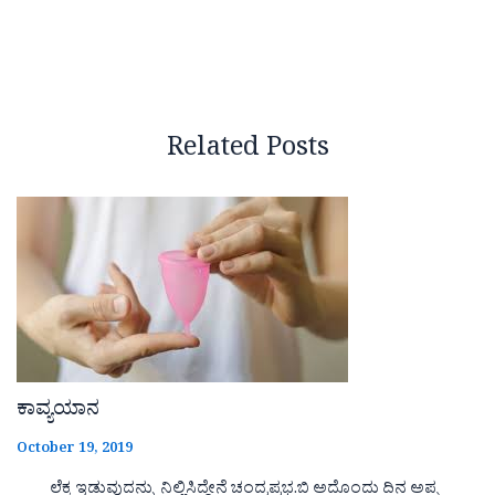
Related Posts
ಕಾವ್ಯಯಾನ
October 19, 2019
ಲೆಕ್ಕ ಇಡುವುದನ್ನು ನಿಲ್ಲಿಸಿದ್ದೇನೆ ಚಂದ್ರಪ್ರಭ.ಬಿ ಅದೊಂದು ದಿನ ಅಪ್ಪ