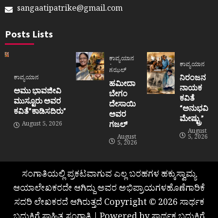
sangaatipatrike@gmail.com
Posts Lists
ಕಾವ್ಯಯಾನ
ಕಾವ್ಯಯಾನ
ಗಝಲ್
ನಿರಂಜನ
ಕಾವ್ಯಯಾನ
ಹಮೀದಾ
ನಾಯಕ
ಅಮು ಭಾವಜೀವಿ
ಬೇಗಂ
ಕವಿತೆ
ಮುಸ್ಟೂರು ಅವರ
ದೇಸಾಯಿ
“ಅನುಭವಿ
ಕವಿತೆ”ಕಾಡಿಸದಿರು”
ಅವರ
ಮೇಷ್ಟ್ರು”
ಗಜಲ್
August 5, 2026
August
August
5, 2026
5, 2026
ಸಂಗಾತಿಯಲ್ಲಿ ಪ್ರಕಟವಾಗುವ ಎಲ್ಲ ಬರಹಗಳ ಹಕ್ಕುಸ್ವಾಮ್ಯ
ಆಯಾಲೇಖಕರದೇ ಆಗಿದ್ದು ಅವರ ಅಭಿಪ್ರಾಯಗಳಹೊಣೆಗಾರಿಕೆ
ಸದರಿ ಲೇಖಕರದೆ ಆಗಿರುತ್ತದೆ Copyright © 2026 ಸಾರ್ಥಕ