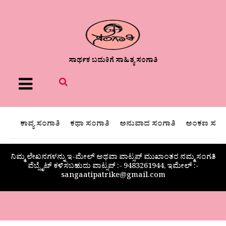
ಸಾರ್ಥಕ ಬದುಕಿಗೆ ಸಾಹಿತ್ಯ ಸಂಗಾತಿ
Menu
ಕಾವ್ಯ ಸಂಗಾತಿ
ಕಥಾ ಸಂಗಾತಿ
ಅನುವಾದ ಸಂಗಾತಿ
ಅಂಕಣ ಸಂಗಾ
ನಿಮ್ಮ ಲೇಖನಗಳನ್ನು ಇ-ಮೇಲ್ ಅಥವಾ ವಾಟ್ಸಪ್ ಮುಖಾಂತರ ನಮ್ಮ ಸಂಗತಿ
ವೆಬ್ಸೈಟ್ ಕಳಿಸಬಹುದು ವಾಟ್ಸಪ್‌ :- 9483261944, ಇಮೇಲ್ :-
sangaatipatrike@gmail.com