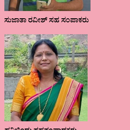
ಸುಜಾತಾ ರವೀಶ್ ಸಹ ಸಂಪಾಕರು