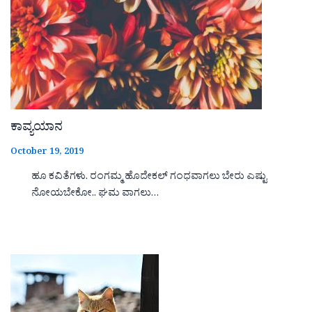
ಕಾವ್ಯಯಾನ
October 19, 2019
ಹೂ ಕವಿತೆಗಳು. ರಂಗಮ್ಮ ಹೊದೇಕಲ್ ಗಂಧವಾಗಲು ಬೇರು ಎಷ್ಟು
ನೋಯಬೇಕೋ.. ಘಮ ವಾಗಲು…