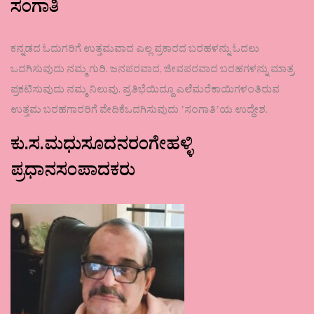
ಸಂಗಾತಿ
ಕನ್ನಡದ ಓದುಗರಿಗೆ ಉತ್ತಮವಾದ ಎಲ್ಲ ಪ್ರಕಾರದ ಬರಹಳನ್ನು ಓದಲು
ಒದಗಿಸುವುದು ನಮ್ಮ ಗುರಿ. ಜನಪರವಾದ, ಜೀವಪರವಾದ ಬರಹಗಳನ್ನು ಮಾತ್ರ
ಪ್ರಕಟಿಸುವುದು ನಮ್ಮ ನಿಲುವು. ಪ್ರತಿಭೆಯಿದ್ದೂ ಎಲೆಮರೆಕಾಯಿಗಳಂತಿರುವ
ಉತ್ತಮ ಬರಹಗಾರರಿಗೆ ವೇದಿಕೆಒದಗಿಸುವುದು ʼಸಂಗಾತಿʼಯ ಉದ್ದೇಶ.
ಕು.ಸ.ಮಧುಸೂದನರಂಗೇಹಳ್ಳಿ
ಪ್ರಧಾನಸಂಪಾದಕರು