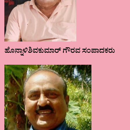
ಹೊನ್ನಾಳಿಶಿವಕುಮಾರ್ ಗೌರವ ಸಂಪಾದಕರು