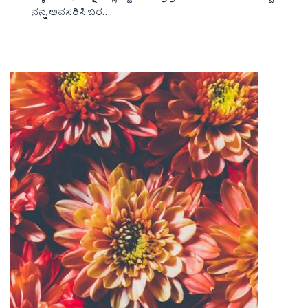
ನನ್ನ ಅವಸರಿಸಿ ಬರ…