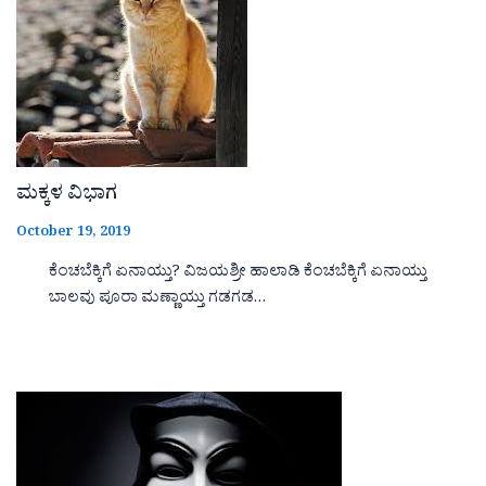
ಮಕ್ಕಳ ವಿಭಾಗ
October 19, 2019
ಕೆಂಚಬೆಕ್ಕಿಗೆ ಏನಾಯ್ತು? ವಿಜಯಶ್ರೀ ಹಾಲಾಡಿ ಕೆಂಚಬೆಕ್ಕಿಗೆ ಏನಾಯ್ತು
ಬಾಲವು ಪೂರಾ ಮಣ್ಣಾಯ್ತು ಗಡಗಡ…