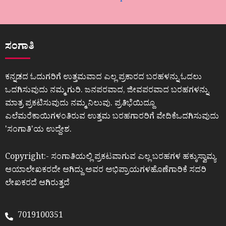
ಸಂಗಾತಿ
ಕನ್ನಡದ ಓದುಗರಿಗೆ ಉತ್ತಮವಾದ ಎಲ್ಲ ಪ್ರಕಾರದ ಬರಹಳನ್ನು ಓದಲು
ಒದಗಿಸುವುದು ನಮ್ಮ ಗುರಿ. ಜನಪರವಾದ, ಜೀವಪರವಾದ ಬರಹಗಳನ್ನು
ಮಾತ್ರ ಪ್ರಕಟಿಸುವುದು ನಮ್ಮ ನಿಲುವು. ಪ್ರತಿಭೆಯಿದ್ದೂ
ಎಲೆಮರೆಕಾಯಿಗಳಂತಿರುವ ಉತ್ತಮ ಬರಹಗಾರರಿಗೆ ವೇದಿಕೆಒದಗಿಸುವುದು
ʼಸಂಗಾತಿʼಯ ಉದ್ದೇಶ.
Copyright:- ಸಂಗಾತಿಯಲ್ಲಿ ಪ್ರಕಟವಾಗುವ ಎಲ್ಲ ಬರಹಗಳ ಹಕ್ಕುಸ್ವಾಮ್ಯ
ಆಯಾಲೇಖಕರದೇ ಆಗಿದ್ದು ಅವರ ಅಭಿಪ್ರಾಯಗಳಹೊಣೆಗಾರಿಕೆ ಸದರಿ
ಲೇಖಕರದೆ ಆಗಿರುತ್ತದೆ
7019100351