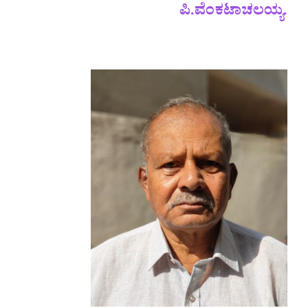
ಪಿ.ವೆಂಕಟಾಚಲಯ್ಯ.