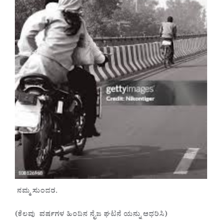
ನಮ್ಮ ಸುಂದರ.
(ಕೆಲವು ವರ್ಷಗಳ ಹಿಂದಿನ ನೈಜ ಘಟನೆ ಯನ್ನು ಆಧರಿಸಿ)