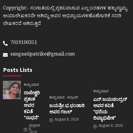
Copyright:- ಸಂಗಾತಿಯಲ್ಲಿ ಪ್ರಕಟವಾಗುವ ಎಲ್ಲ ಬರಹಗಳ ಹಕ್ಕುಸ್ವಾಮ್ಯ
ಆಯಾಲೇಖಕರದೇ ಆಗಿದ್ದು ಅವರ ಅಭಿಪ್ರಾಯಗಳಹೊಣೆಗಾರಿಕೆ ಸದರಿ
ಲೇಖಕರದೆ ಆಗಿರುತ್ತದೆ
7019100351
sangaatipatrike@gmail.com
Posts Lists
ಕಾವ್ಯಯಾನ
ಕಾವ್ಯಯಾನ
ರಾಜೇಶ್ವರಿ
ಕಾವ್ಯಯಾನ
ಗಝಲ್
ಪ್ರಕಾಶ
ಎನ್.ಜಯಚಂದ್ರನ್
ಅವರ
ಜಯಶ್ರೀ.ಭ.ಭಂಡಾರಿ
ಅವರ ಕವಿತೆ
ಕವಿತೆ
ಅವರ ಗಜಲ್
“ಧರೆಯ
“ಸಾಧನೆ”
ದಿವ್ಯಾಭಿಷೇಕ”
August 8, 2026
August
August 8, 2026
8,