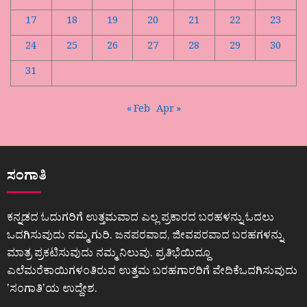
17
18
19
20
21
22
23
24
25
26
27
28
29
30
31
« Feb
Apr »
ಸಂಗಾತಿ
ಕನ್ನಡದ ಓದುಗರಿಗೆ ಉತ್ತಮವಾದ ಎಲ್ಲ ಪ್ರಕಾರದ ಬರಹಳನ್ನು ಓದಲು
ಒದಗಿಸುವುದು ನಮ್ಮ ಗುರಿ. ಜನಪರವಾದ, ಜೀವಪರವಾದ ಬರಹಗಳನ್ನು
ಮಾತ್ರ ಪ್ರಕಟಿಸುವುದು ನಮ್ಮ ನಿಲುವು. ಪ್ರತಿಭೆಯಿದ್ದೂ
ಎಲೆಮರೆಕಾಯಿಗಳಂತಿರುವ ಉತ್ತಮ ಬರಹಗಾರರಿಗೆ ವೇದಿಕೆಒದಗಿಸುವುದು
ʼಸಂಗಾತಿʼಯ ಉದ್ದೇಶ.