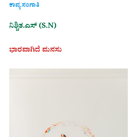
ಕಾವ್ಯ ಸಂಗಾತಿ
ನಿಶ್ಚಿತ.ಎಸ್ (S.N)
ಭಾರವಾಗಿದೆ ಮನಸು