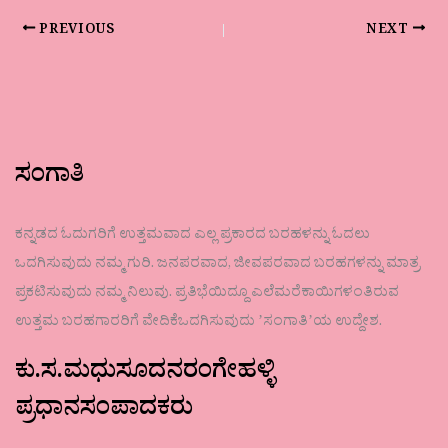
PREVIOUS
NEXT
ಸಂಗಾತಿ
ಕನ್ನಡದ ಓದುಗರಿಗೆ ಉತ್ತಮವಾದ ಎಲ್ಲ ಪ್ರಕಾರದ ಬರಹಳನ್ನು ಓದಲು
ಒದಗಿಸುವುದು ನಮ್ಮ ಗುರಿ. ಜನಪರವಾದ, ಜೀವಪರವಾದ ಬರಹಗಳನ್ನು ಮಾತ್ರ
ಪ್ರಕಟಿಸುವುದು ನಮ್ಮ ನಿಲುವು. ಪ್ರತಿಭೆಯಿದ್ದೂ ಎಲೆಮರೆಕಾಯಿಗಳಂತಿರುವ
ಉತ್ತಮ ಬರಹಗಾರರಿಗೆ ವೇದಿಕೆಒದಗಿಸುವುದು ʼಸಂಗಾತಿʼಯ ಉದ್ದೇಶ.
ಕು.ಸ.ಮಧುಸೂದನರಂಗೇಹಳ್ಳಿ
ಪ್ರಧಾನಸಂಪಾದಕರು