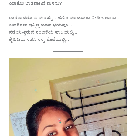
ಯಾಕೋ ಭಾರವಾಗಿದೆ ಮನಸು?
ಭಾರವಾದರೂ ಈ ಮನಸ್ಸು… ಹಗುರ ಮಾಡುವರು ನೀಡಿ ಒಲವನು…
ಅವರಿರಲು ಇನ್ನಿಲ್ಲ ಯಾವ ಭಯವೂ…
ನಡೆಯುತ್ತಿರುವೆ ನಂಬಿಕೆಯ ಹಾದಿಯಲ್ಲಿ…
ಕೈ ಹಿಡಿದು ನಡೆಸಿ ನನ್ನ ಜೊತೆಯಲ್ಲಿ…