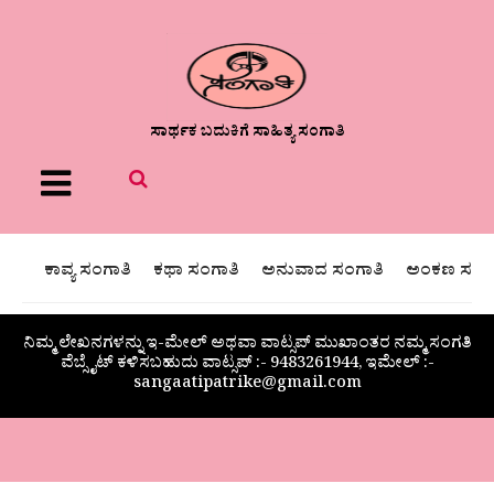
ಸಾರ್ಥಕ ಬದುಕಿಗೆ ಸಾಹಿತ್ಯ ಸಂಗಾತಿ
Menu
ಕಾವ್ಯ ಸಂಗಾತಿ
ಕಥಾ ಸಂಗಾತಿ
ಅನುವಾದ ಸಂಗಾತಿ
ಅಂಕಣ ಸಂಗಾ
ನಿಮ್ಮ ಲೇಖನಗಳನ್ನು ಇ-ಮೇಲ್ ಅಥವಾ ವಾಟ್ಸಪ್ ಮುಖಾಂತರ ನಮ್ಮ ಸಂಗತಿ
ವೆಬ್ಸೈಟ್ ಕಳಿಸಬಹುದು ವಾಟ್ಸಪ್‌ :- 9483261944, ಇಮೇಲ್ :-
sangaatipatrike@gmail.com