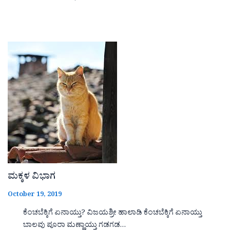
ಮಕ್ಕಳ ವಿಭಾಗ
October 19, 2019
ಕೆಂಚಬೆಕ್ಕಿಗೆ ಏನಾಯ್ತು? ವಿಜಯಶ್ರೀ ಹಾಲಾಡಿ ಕೆಂಚಬೆಕ್ಕಿಗೆ ಏನಾಯ್ತು
ಬಾಲವು ಪೂರಾ ಮಣ್ಣಾಯ್ತು ಗಡಗಡ…