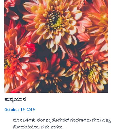
ಕಾವ್ಯಯಾನ
October 19, 2019
ಹೂ ಕವಿತೆಗಳು. ರಂಗಮ್ಮ ಹೊದೇಕಲ್ ಗಂಧವಾಗಲು ಬೇರು ಎಷ್ಟು
ನೋಯಬೇಕೋ.. ಘಮ ವಾಗಲು…