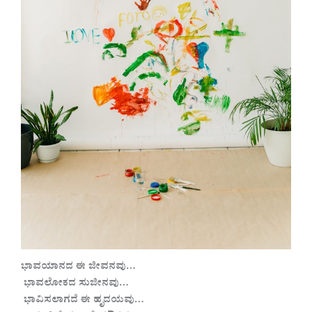
ಭಾವಯಾನದ ಈ ಜೀವನವು…
ಭಾವಲೋಕದ ಸುಜೀನವು…
ಭಾವಿಸಲಾಗದೆ ಈ ಹೃದಯವು…