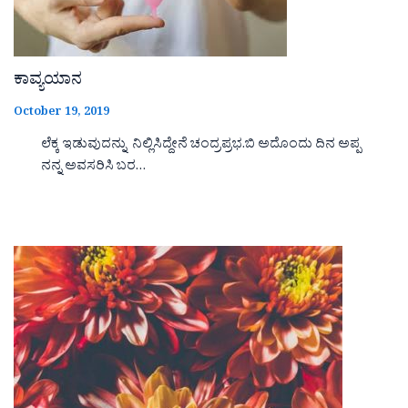
ಕಾವ್ಯಯಾನ
October 19, 2019
ಲೆಕ್ಕ ಇಡುವುದನ್ನು ನಿಲ್ಲಿಸಿದ್ದೇನೆ ಚಂದ್ರಪ್ರಭ.ಬಿ ಅದೊಂದು ದಿನ ಅಪ್ಪ
ನನ್ನ ಅವಸರಿಸಿ ಬರ…