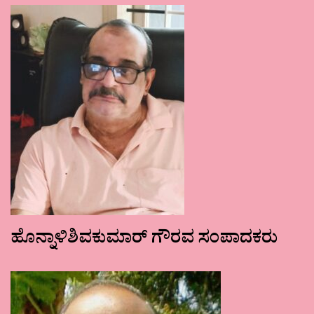
ಹೊನ್ನಾಳಿಶಿವಕುಮಾರ್ ಗೌರವ ಸಂಪಾದಕರು