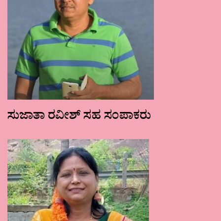
ಸುಜಾತಾ ರವೀಶ್ ಸಹ ಸಂಪಾಕರು