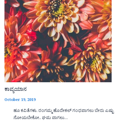
ಕಾವ್ಯಯಾನ
October 19, 2019
ಹೂ ಕವಿತೆಗಳು. ರಂಗಮ್ಮ ಹೊದೇಕಲ್ ಗಂಧವಾಗಲು ಬೇರು ಎಷ್ಟು
ನೋಯಬೇಕೋ.. ಘಮ ವಾಗಲು…