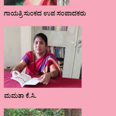
ಗಾಯತ್ರಿ ಸುಂಕದ ಉಪ ಸಂಪಾದಕರು
ಮಮತಾ ಕೆ.ಸಿ.