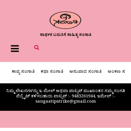
ಸಾರ್ಥಕ ಬದುಕಿಗೆ ಸಾಹಿತ್ಯ ಸಂಗಾತಿ
Menu
ಕಾವ್ಯ ಸಂಗಾತಿ
ಕಥಾ ಸಂಗಾತಿ
ಅನುವಾದ ಸಂಗಾತಿ
ಅಂಕಣ ಸಂಗಾ
ನಿಮ್ಮ ಲೇಖನಗಳನ್ನು ಇ-ಮೇಲ್ ಅಥವಾ ವಾಟ್ಸಪ್ ಮುಖಾಂತರ ನಮ್ಮ ಸಂಗತಿ
ವೆಬ್ಸೈಟ್ ಕಳಿಸಬಹುದು ವಾಟ್ಸಪ್‌ :- 9483261944, ಇಮೇಲ್ :-
sangaatipatrike@gmail.com