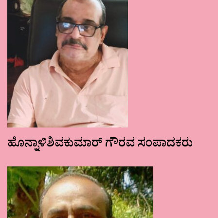
ಹೊನ್ನಾಳಿಶಿವಕುಮಾರ್ ಗೌರವ ಸಂಪಾದಕರು