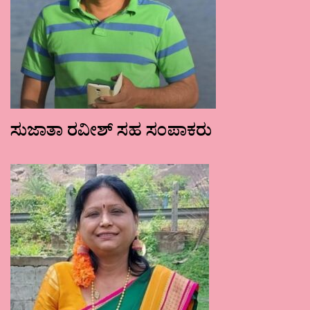
ಸುಜಾತಾ ರವೀಶ್ ಸಹ ಸಂಪಾಕರು