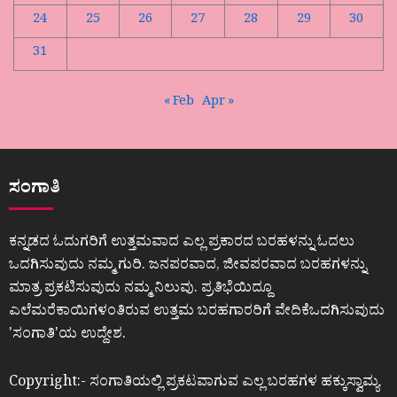
24
25
26
27
28
29
30
31
« Feb
Apr »
ಸಂಗಾತಿ
ಕನ್ನಡದ ಓದುಗರಿಗೆ ಉತ್ತಮವಾದ ಎಲ್ಲ ಪ್ರಕಾರದ ಬರಹಳನ್ನು ಓದಲು
ಒದಗಿಸುವುದು ನಮ್ಮ ಗುರಿ. ಜನಪರವಾದ, ಜೀವಪರವಾದ ಬರಹಗಳನ್ನು
ಮಾತ್ರ ಪ್ರಕಟಿಸುವುದು ನಮ್ಮ ನಿಲುವು. ಪ್ರತಿಭೆಯಿದ್ದೂ
ಎಲೆಮರೆಕಾಯಿಗಳಂತಿರುವ ಉತ್ತಮ ಬರಹಗಾರರಿಗೆ ವೇದಿಕೆಒದಗಿಸುವುದು
ʼಸಂಗಾತಿʼಯ ಉದ್ದೇಶ.
Copyright:- ಸಂಗಾತಿಯಲ್ಲಿ ಪ್ರಕಟವಾಗುವ ಎಲ್ಲ ಬರಹಗಳ ಹಕ್ಕುಸ್ವಾಮ್ಯ