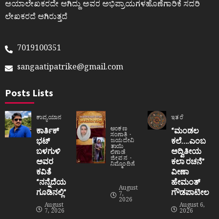
ಆಯಾಲೇಖಕರದೇ ಆಗಿದ್ದು ಅವರ ಅಭಿಪ್ರಾಯಗಳಹೊಣೆಗಾರಿಕೆ ಸದರಿ
ಲೇಖಕರದೆ ಆಗಿರುತ್ತದೆ
7019100351
sangaatipatrike@gmail.com
Posts Lists
ಕಾವ್ಯಯಾನ
ಇತರೆ
ಅಂಕಣ
ಕಾರ್ತಿಕ್
“ಮಂಡಲ
ಸಂಗಾತಿ
ಭಟ್
ಕಲೆ….ಎಂಬ
ಜಯದೇವಿ
ತಾಯಿ
ಬಳಗುಳಿ
ಅದ್ವಿತೀಯ
ಲಿಗಾಡೆ
ಜೀವನ
ಅವರ
ಕಲಾ ರಚನೆ”‌
ನಿಮ್ಮೊಂದಿಗೆ
ಕವಿತೆ
ವೀಣಾ
“ನನ್ನೆದೆಯ
ಹೇಮಂತ್‌
August
ಗೂಡಿನಲ್ಲಿ”
ಗೌಡಪಾಟೀಲ
7,
2026
August
August 6,
7, 2026
2026