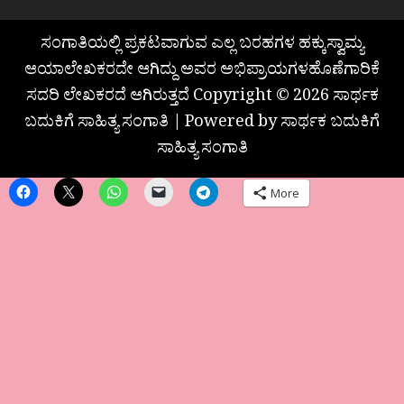
ಸಂಗಾತಿಯಲ್ಲಿ ಪ್ರಕಟವಾಗುವ ಎಲ್ಲ ಬರಹಗಳ ಹಕ್ಕುಸ್ವಾಮ್ಯ
ಆಯಾಲೇಖಕರದೇ ಆಗಿದ್ದು ಅವರ ಅಭಿಪ್ರಾಯಗಳಹೊಣೆಗಾರಿಕೆ
ಸದರಿ ಲೇಖಕರದೆ ಆಗಿರುತ್ತದೆ Copyright © 2026 ಸಾರ್ಥಕ
ಬದುಕಿಗೆ ಸಾಹಿತ್ಯ ಸಂಗಾತಿ | Powered by ಸಾರ್ಥಕ ಬದುಕಿಗೆ
ಸಾಹಿತ್ಯ ಸಂಗಾತಿ
More