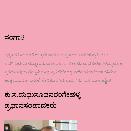
ಸಂಗಾತಿ
ಕನ್ನಡದ ಓದುಗರಿಗೆ ಉತ್ತಮವಾದ ಎಲ್ಲ ಪ್ರಕಾರದ ಬರಹಳನ್ನು ಓದಲು
ಒದಗಿಸುವುದು ನಮ್ಮ ಗುರಿ. ಜನಪರವಾದ, ಜೀವಪರವಾದ ಬರಹಗಳನ್ನು ಮಾತ್ರ
ಪ್ರಕಟಿಸುವುದು ನಮ್ಮ ನಿಲುವು. ಪ್ರತಿಭೆಯಿದ್ದೂ ಎಲೆಮರೆಕಾಯಿಗಳಂತಿರುವ
ಉತ್ತಮ ಬರಹಗಾರರಿಗೆ ವೇದಿಕೆಒದಗಿಸುವುದು ʼಸಂಗಾತಿʼಯ ಉದ್ದೇಶ.
ಕು.ಸ.ಮಧುಸೂದನರಂಗೇಹಳ್ಳಿ
ಪ್ರಧಾನಸಂಪಾದಕರು