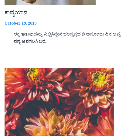
ಕಾವ್ಯಯಾನ
October 19, 2019
ಲೆಕ್ಕ ಇಡುವುದನ್ನು ನಿಲ್ಲಿಸಿದ್ದೇನೆ ಚಂದ್ರಪ್ರಭ.ಬಿ ಅದೊಂದು ದಿನ ಅಪ್ಪ
ನನ್ನ ಅವಸರಿಸಿ ಬರ…