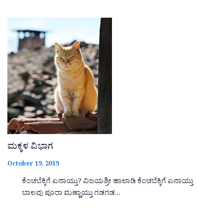
ಮಕ್ಕಳ ವಿಭಾಗ
October 19, 2019
ಕೆಂಚಬೆಕ್ಕಿಗೆ ಏನಾಯ್ತು? ವಿಜಯಶ್ರೀ ಹಾಲಾಡಿ ಕೆಂಚಬೆಕ್ಕಿಗೆ ಏನಾಯ್ತು
ಬಾಲವು ಪೂರಾ ಮಣ್ಣಾಯ್ತು ಗಡಗಡ…