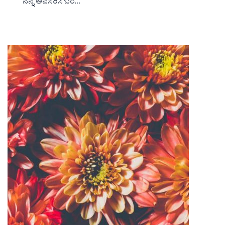
ನನ್ನ ಅವಸರಿಸಿ ಬರ…