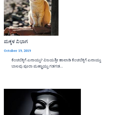
ಮಕ್ಕಳ ವಿಭಾಗ
October 19, 2019
ಕೆಂಚಬೆಕ್ಕಿಗೆ ಏನಾಯ್ತು? ವಿಜಯಶ್ರೀ ಹಾಲಾಡಿ ಕೆಂಚಬೆಕ್ಕಿಗೆ ಏನಾಯ್ತು
ಬಾಲವು ಪೂರಾ ಮಣ್ಣಾಯ್ತು ಗಡಗಡ…