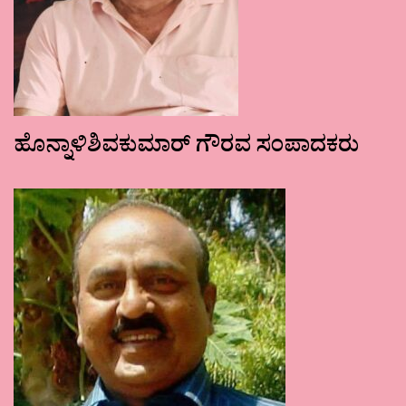
ಹೊನ್ನಾಳಿಶಿವಕುಮಾರ್ ಗೌರವ ಸಂಪಾದಕರು