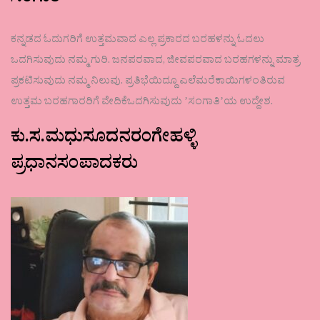
ಕನ್ನಡದ ಓದುಗರಿಗೆ ಉತ್ತಮವಾದ ಎಲ್ಲ ಪ್ರಕಾರದ ಬರಹಳನ್ನು ಓದಲು
ಒದಗಿಸುವುದು ನಮ್ಮ ಗುರಿ. ಜನಪರವಾದ, ಜೀವಪರವಾದ ಬರಹಗಳನ್ನು ಮಾತ್ರ
ಪ್ರಕಟಿಸುವುದು ನಮ್ಮ ನಿಲುವು. ಪ್ರತಿಭೆಯಿದ್ದೂ ಎಲೆಮರೆಕಾಯಿಗಳಂತಿರುವ
ಉತ್ತಮ ಬರಹಗಾರರಿಗೆ ವೇದಿಕೆಒದಗಿಸುವುದು ʼಸಂಗಾತಿʼಯ ಉದ್ದೇಶ.
ಕು.ಸ.ಮಧುಸೂದನರಂಗೇಹಳ್ಳಿ
ಪ್ರಧಾನಸಂಪಾದಕರು