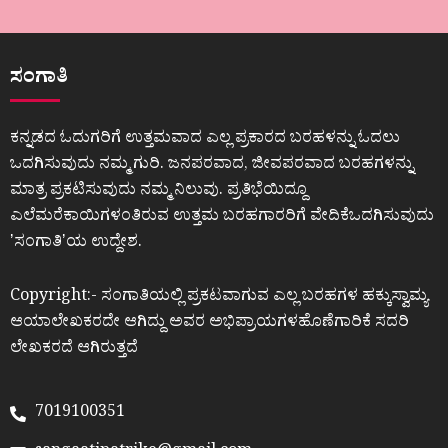
ಸಂಗಾತಿ
ಕನ್ನಡದ ಓದುಗರಿಗೆ ಉತ್ತಮವಾದ ಎಲ್ಲ ಪ್ರಕಾರದ ಬರಹಳನ್ನು ಓದಲು
ಒದಗಿಸುವುದು ನಮ್ಮ ಗುರಿ. ಜನಪರವಾದ, ಜೀವಪರವಾದ ಬರಹಗಳನ್ನು
ಮಾತ್ರ ಪ್ರಕಟಿಸುವುದು ನಮ್ಮ ನಿಲುವು. ಪ್ರತಿಭೆಯಿದ್ದೂ
ಎಲೆಮರೆಕಾಯಿಗಳಂತಿರುವ ಉತ್ತಮ ಬರಹಗಾರರಿಗೆ ವೇದಿಕೆಒದಗಿಸುವುದು
ʼಸಂಗಾತಿʼಯ ಉದ್ದೇಶ.
Copyright:- ಸಂಗಾತಿಯಲ್ಲಿ ಪ್ರಕಟವಾಗುವ ಎಲ್ಲ ಬರಹಗಳ ಹಕ್ಕುಸ್ವಾಮ್ಯ
ಆಯಾಲೇಖಕರದೇ ಆಗಿದ್ದು ಅವರ ಅಭಿಪ್ರಾಯಗಳಹೊಣೆಗಾರಿಕೆ ಸದರಿ
ಲೇಖಕರದೆ ಆಗಿರುತ್ತದೆ
7019100351