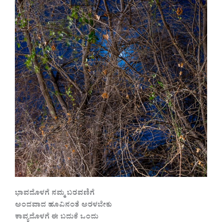
ಭಾವದೊಳಗೆ ನಮ್ಮ ಬರವಣಿಗೆ
ಅಂದವಾದ ಹೂವಿನಂತೆ ಅರಳಬೇಕು
ಕಾವ್ಯದೊಳಗೆ ಈ ಬದುಕೆ ಒಂದು