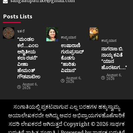
sangaatipatrike@gmail.com
Posts Lists
ಇತರೆ
ಕಾವ್ಯಯಾನ
“ಮಂಡಲ
ಕಾವ್ಯಯಾನ
ಕಲೆ….ಎಂಬ
ಉಷಾರಾಣಿ
ನಾಗರಾಜ ಬಿ.
ಅದ್ವಿತೀಯ
ಗುರುಪ್ರಸಾದ್
ನಾಯ್ಕ ಕವಿತೆ
ಕಲಾ ರಚನೆ”‌
ಕೊಡಗು
“ಯಾನ
ವೀಣಾ
“ಹಾರಿತು
ಹೊರಟಾಗ…..”
ಹೇಮಂತ್‌
ವಿಮಾನ”
August 6,
ಗೌಡಪಾಟೀಲ
August 6,
2026
2026
August 6,
2026
ಸಂಗಾತಿಯಲ್ಲಿ ಪ್ರಕಟವಾಗುವ ಎಲ್ಲ ಬರಹಗಳ ಹಕ್ಕುಸ್ವಾಮ್ಯ
ಆಯಾಲೇಖಕರದೇ ಆಗಿದ್ದು ಅವರ ಅಭಿಪ್ರಾಯಗಳಹೊಣೆಗಾರಿಕೆ
ಸದರಿ ಲೇಖಕರದೆ ಆಗಿರುತ್ತದೆ Copyright © 2026 ಸಾರ್ಥಕ