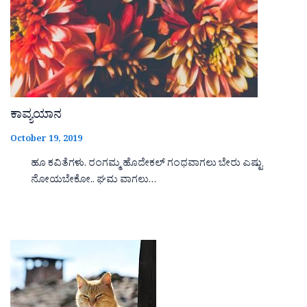
ಕಾವ್ಯಯಾನ
October 19, 2019
ಹೂ ಕವಿತೆಗಳು. ರಂಗಮ್ಮ ಹೊದೇಕಲ್ ಗಂಧವಾಗಲು ಬೇರು ಎಷ್ಟು
ನೋಯಬೇಕೋ.. ಘಮ ವಾಗಲು…