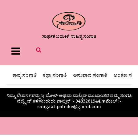
ಸಾರ್ಥಕ ಬದುಕಿಗೆ ಸಾಹಿತ್ಯ ಸಂಗಾತಿ
Menu
ಕಾವ್ಯ ಸಂಗಾತಿ
ಕಥಾ ಸಂಗಾತಿ
ಅನುವಾದ ಸಂಗಾತಿ
ಅಂಕಣ ಸಂಗಾ
ನಿಮ್ಮ ಲೇಖನಗಳನ್ನು ಇ-ಮೇಲ್ ಅಥವಾ ವಾಟ್ಸಪ್ ಮುಖಾಂತರ ನಮ್ಮ ಸಂಗತಿ
ವೆಬ್ಸೈಟ್ ಕಳಿಸಬಹುದು ವಾಟ್ಸಪ್‌ :- 9483261944, ಇಮೇಲ್ :-
sangaatipatrike@gmail.com