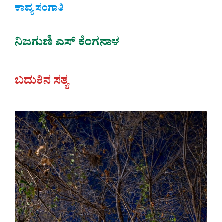
ಕಾವ್ಯ ಸಂಗಾತಿ
ನಿಜಗುಣಿ ಎಸ್ ಕೆಂಗನಾಳ
ಬದುಕಿನ ಸತ್ಯ