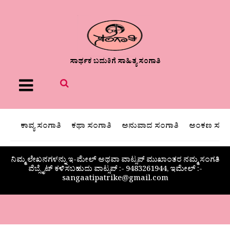
ಸಾರ್ಥಕ ಬದುಕಿಗೆ ಸಾಹಿತ್ಯ ಸಂಗಾತಿ
Menu
ಕಾವ್ಯ ಸಂಗಾತಿ
ಕಥಾ ಸಂಗಾತಿ
ಅನುವಾದ ಸಂಗಾತಿ
ಅಂಕಣ ಸಂಗಾ
ನಿಮ್ಮ ಲೇಖನಗಳನ್ನು ಇ-ಮೇಲ್ ಅಥವಾ ವಾಟ್ಸಪ್ ಮುಖಾಂತರ ನಮ್ಮ ಸಂಗತಿ
ವೆಬ್ಸೈಟ್ ಕಳಿಸಬಹುದು ವಾಟ್ಸಪ್‌ :- 9483261944, ಇಮೇಲ್ :-
sangaatipatrike@gmail.com