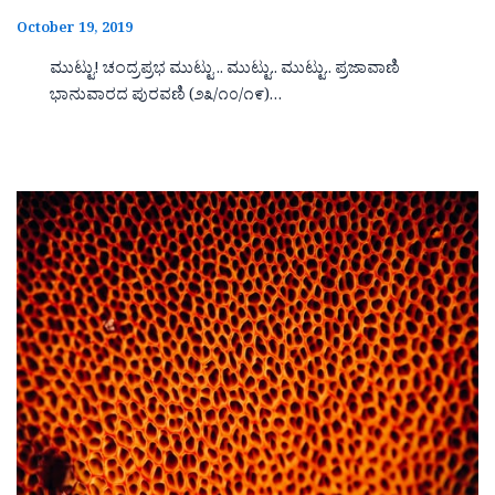
October 19, 2019
ಮುಟ್ಟು! ಚಂದ್ರಪ್ರಭ ಮುಟ್ಟು .. ಮುಟ್ಟು.. ಮುಟ್ಟು.. ಪ್ರಜಾವಾಣಿ
ಭಾನುವಾರದ ಪುರವಣಿ (೨೩/೧೦/೧೯)…