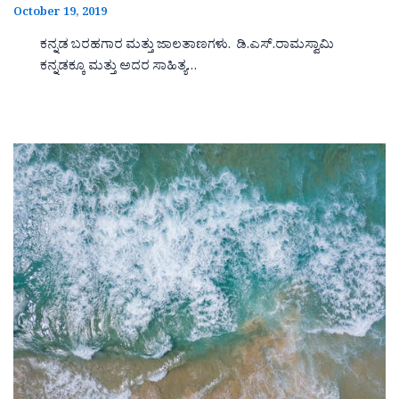
October 19, 2019
ಕನ್ನಡ ಬರಹಗಾರ ಮತ್ತು ಜಾಲತಾಣಗಳು. ಡಿ.ಎಸ್.ರಾಮಸ್ವಾಮಿ
ಕನ್ನಡಕ್ಕೂ ಮತ್ತು ಅದರ ಸಾಹಿತ್ಯ…