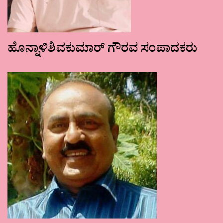
ಹೊನ್ನಾಳಿಶಿವಕುಮಾರ್ ಗೌರವ ಸಂಪಾದಕರು