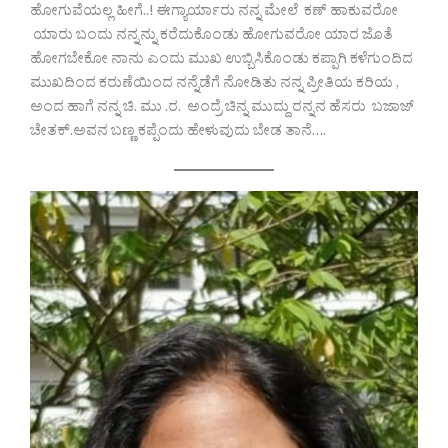
ಹೋಗುವೆಯಲ್ಲ ಹೀಗೆ..! ಈಗ್ಯಾರ್ಯಾರು ನನ್ನ ಮೇಲೆ ಕಣ್ ಹಾಕುವರೋ
ಯಾರು ಬಂದು ನನ್ನನ್ನು ಕರೆದುಕೊಂಡು ಹೋಗುವರೋ ಯಾರ ಜೊತೆ
ಹೋಗಬೇಕೋ ನಾನು ಎಂದು ಮುಖ ಉಬ್ಬಿಸಿಕೊಂಡು ಕಪ್ಪಾಗಿ ಕಳೆಗುಂದಿದ
ಮುಖದಿಂದ ಕರುಣೆಯಿಂದ ನನ್ನೆಡೆಗೆ ನೋಡಿತು ನನ್ನ ಪ್ರೀತಿಯ ಕರಿಯ ,
ಅಂದ ಹಾಗೆ ನನ್ನ ಚಿ. ಮು .ರ. ಅಂದ್ರೆ ಚಿನ್ನ ಮುದ್ದು ರನ್ನನ ಹೆಸರು ಬಜಾಜ್
ಚೇತಕ್.ಅವನ ಬಣ್ಣ ಕಪ್ಪೆಂದು ಹೇಳುವುದು ಬೇಡ ತಾನೆ….