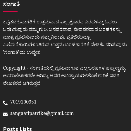
ಸಂಗಾತಿ
ಕನ್ನಡದ ಓದುಗರಿಗೆ ಉತ್ತಮವಾದ ಎಲ್ಲ ಪ್ರಕಾರದ ಬರಹಳನ್ನು ಓದಲು
ಒದಗಿಸುವುದು ನಮ್ಮ ಗುರಿ. ಜನಪರವಾದ, ಜೀವಪರವಾದ ಬರಹಗಳನ್ನು
ಮಾತ್ರ ಪ್ರಕಟಿಸುವುದು ನಮ್ಮ ನಿಲುವು. ಪ್ರತಿಭೆಯಿದ್ದೂ
ಎಲೆಮರೆಕಾಯಿಗಳಂತಿರುವ ಉತ್ತಮ ಬರಹಗಾರರಿಗೆ ವೇದಿಕೆಒದಗಿಸುವುದು
ʼಸಂಗಾತಿʼಯ ಉದ್ದೇಶ.
Copyright:- ಸಂಗಾತಿಯಲ್ಲಿ ಪ್ರಕಟವಾಗುವ ಎಲ್ಲ ಬರಹಗಳ ಹಕ್ಕುಸ್ವಾಮ್ಯ
ಆಯಾಲೇಖಕರದೇ ಆಗಿದ್ದು ಅವರ ಅಭಿಪ್ರಾಯಗಳಹೊಣೆಗಾರಿಕೆ ಸದರಿ
ಲೇಖಕರದೆ ಆಗಿರುತ್ತದೆ
7019100351
sangaatipatrike@gmail.com
Posts Lists