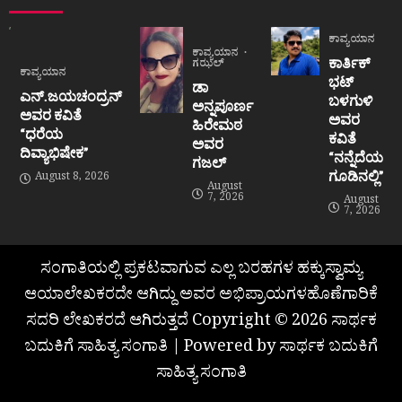
ಕಾವ್ಯಯಾನ
ಕಾವ್ಯಯಾನ
ಕಾರ್ತಿಕ್
ಗಝಲ್
ಕಾವ್ಯಯಾನ
ಭಟ್
ಡಾ
ಎನ್.ಜಯಚಂದ್ರನ್
ಬಳಗುಳಿ
ಅನ್ನಪೂರ್ಣ
ಅವರ ಕವಿತೆ
ಅವರ
ಹಿರೇಮಠ
“ಧರೆಯ
ಕವಿತೆ
ಅವರ
ದಿವ್ಯಾಭಿಷೇಕ”
“ನನ್ನೆದೆಯ
ಗಜಲ್
ಗೂಡಿನಲ್ಲಿ”
August 8, 2026
August
7, 2026
August
7, 2026
ಸಂಗಾತಿಯಲ್ಲಿ ಪ್ರಕಟವಾಗುವ ಎಲ್ಲ ಬರಹಗಳ ಹಕ್ಕುಸ್ವಾಮ್ಯ
ಆಯಾಲೇಖಕರದೇ ಆಗಿದ್ದು ಅವರ ಅಭಿಪ್ರಾಯಗಳಹೊಣೆಗಾರಿಕೆ
ಸದರಿ ಲೇಖಕರದೆ ಆಗಿರುತ್ತದೆ Copyright © 2026 ಸಾರ್ಥಕ
ಬದುಕಿಗೆ ಸಾಹಿತ್ಯ ಸಂಗಾತಿ | Powered by ಸಾರ್ಥಕ ಬದುಕಿಗೆ
ಸಾಹಿತ್ಯ ಸಂಗಾತಿ