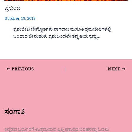
ಪ್ರಬಂದ
October 19, 2019
ಶ್ರಮಜೀವಿ ಜೇನ್ನೊಣಗಳು ನಾಗರಾಜ ಮಸೂತಿ ಶ್ರಮಜೀವಿಗಳಲ್ಲಿ
ಒಂದಾದ ಜೇನುಹುಳು ಶ್ರಮದಿಂದಲೇ ತನ್ನ ಆಯಸ್ಸನ್ನು…
PREVIOUS
NEXT
ಸಂಗಾತಿ
ಕನ್ನಡದ ಓದುಗರಿಗೆ ಉತ್ತಮವಾದ ಎಲ್ಲ ಪ್ರಕಾರದ ಬರಹಳನ್ನು ಓದಲು