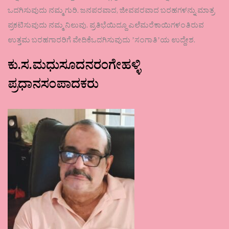
ಒದಗಿಸುವುದು ನಮ್ಮ ಗುರಿ. ಜನಪರವಾದ, ಜೀವಪರವಾದ ಬರಹಗಳನ್ನು ಮಾತ್ರ
ಪ್ರಕಟಿಸುವುದು ನಮ್ಮ ನಿಲುವು. ಪ್ರತಿಭೆಯಿದ್ದೂ ಎಲೆಮರೆಕಾಯಿಗಳಂತಿರುವ
ಉತ್ತಮ ಬರಹಗಾರರಿಗೆ ವೇದಿಕೆಒದಗಿಸುವುದು ʼಸಂಗಾತಿʼಯ ಉದ್ದೇಶ.
ಕು.ಸ.ಮಧುಸೂದನರಂಗೇಹಳ್ಳಿ
ಪ್ರಧಾನಸಂಪಾದಕರು