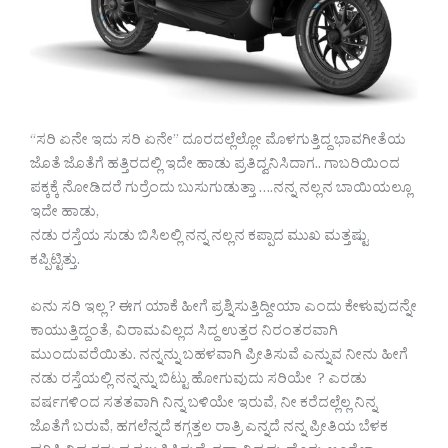
“ಸರಿ ಏನೇ ಇದು ಸರಿ ಏನೇ” ದೂರದಲ್ಲೆಲ್ಲೋ ಮೊಳಗುತ್ತಿದ್ದ ಭಾವಗೀತೆಯ
ಜೊತೆ ಜೊತೆಗೆ ಹತ್ತಿರದಲ್ಲಿ ಇದೇ ಹಾಡು ಪ್ರತಿದ್ವನಿಸಿದಾಗ.. ಗಾಬರಿಯಿಂದ
ಪಕ್ಕಕ್ಕೆ ನೋಡಿದರೆ ಗುರ್ರೆಂದು ಬುಸುಗುಡುತ್ತಾ ….ನನ್ನ ನಲ್ಲನ ಬಾಯಿಯಲ್ಲೂ
ಇದೇ ಹಾಡು,
ನಡು ರಸ್ತೆಯ ಸುಡು ಬಿಸಿಲಲ್ಲಿ ನನ್ನ ನಲ್ಲನ ಕಪ್ಪಾದ ಮುಖ ಮತ್ತಷ್ಟು
ಕಪ್ಪಿಟ್ಟಿತ್ತು.
ಏನು ಸರಿ ಇಲ್ಲ ? ಈಗ ಯಾಕೆ ಹೀಗೆ ಪ್ರಶ್ನಿಸುತ್ತಿದ್ದೀಯಾ ಎಂದು ಕೇಳುವುದನ್ನೇ
ಕಾಯುತ್ತಿದ್ದಂತೆ, ವಿರಾಮವಿಲ್ಲದ ಸಿದ್ದ ಉತ್ತರ ನಿರಂತರವಾಗಿ
ಮುಂದುವರೆಯಿತು. ನನ್ನನ್ನು ಬಹಳವಾಗಿ ಪ್ರೀತಿಸುವೆ ಎನ್ನುವ ನೀನು ಹೀಗೆ
ನಡು ರಸ್ತೆಯಲ್ಲಿ ನನ್ನನ್ನು ಬಿಟ್ಟು ಹೋಗುವುದು ಸರಿಯೇ ? ಎರಡು
ವರ್ಷಗಳಿಂದ ಸತತವಾಗಿ ನಿನ್ನ ಬಳಿಯೇ ಇರುವೆ, ನೀ ಕರೆದಲ್ಲೆಲ್ಲ ನಿನ್ನ
ಜೊತೆಗೆ ಬರುವೆ, ಹಗಲೆನ್ನದೆ ಕಗ್ಗತ್ತಲ ರಾತ್ರಿ ಎನ್ನದೆ ನನ್ನ ಪ್ರೀತಿಯ ಬೆಳಕ