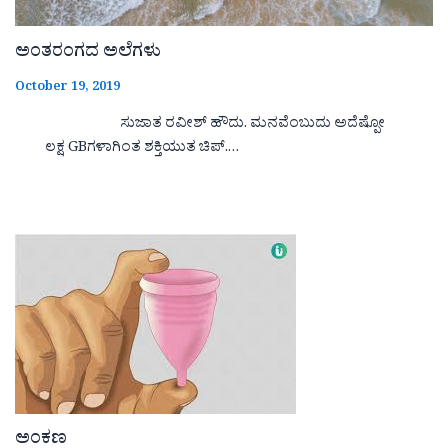
ಅಂತರಂಗದ ಅಲೆಗಳು
October 19, 2019
ಸುಜಾತ ರವೀಶ್ ಹೌದು. ಮನವೆಂಬುದು ಅದೆಷ್ಪೋ
ಲಕ್ಷ GBಗಳಾಗಿಂತ ಶಕ್ತಿಯುತ ಚಿಪ್.…
ಅಂಕಣ