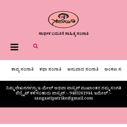
ಸಾರ್ಥಕ ಬದುಕಿಗೆ ಸಾಹಿತ್ಯ ಸಂಗಾತಿ
Menu
ಕಾವ್ಯ ಸಂಗಾತಿ
ಕಥಾ ಸಂಗಾತಿ
ಅನುವಾದ ಸಂಗಾತಿ
ಅಂಕಣ ಸಂಗಾ
ನಿಮ್ಮ ಲೇಖನಗಳನ್ನು ಇ-ಮೇಲ್ ಅಥವಾ ವಾಟ್ಸಪ್ ಮುಖಾಂತರ ನಮ್ಮ ಸಂಗತಿ
ವೆಬ್ಸೈಟ್ ಕಳಿಸಬಹುದು ವಾಟ್ಸಪ್‌ :- 9483261944, ಇಮೇಲ್ :-
sangaatipatrike@gmail.com