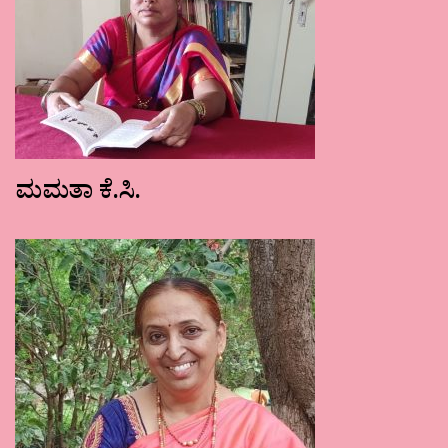
ಮಮತಾ ಕೆ.ಸಿ.