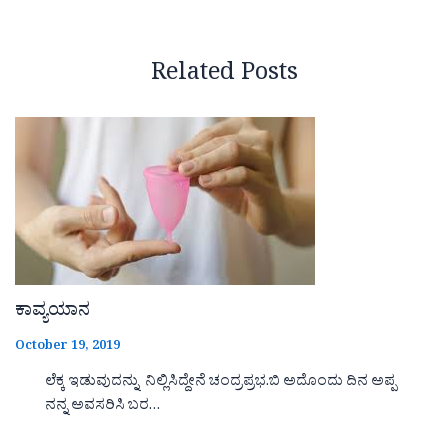
Related Posts
ಕಾವ್ಯಯಾನ
October 19, 2019
ಲೆಕ್ಕ ಇಡುವುದನ್ನು ನಿಲ್ಲಿಸಿದ್ದೇನೆ ಚಂದ್ರಪ್ರಭ.ಬಿ ಅದೊಂದು ದಿನ ಅಪ್ಪ
ನನ್ನ ಅವಸರಿಸಿ ಬರ…