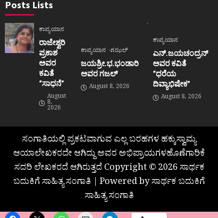
Posts Lists
ಕಾವ್ಯಯಾನ
ಕಾವ್ಯಯಾನ
ರಾಜೇಶ್ವರಿ
ಕಾವ್ಯಯಾನ
ಗಝಲ್
ಪ್ರಕಾಶ
ಎನ್.ಜಯಚಂದ್ರನ್
ಅವರ
ಜಯಶ್ರೀ.ಭ.ಭಂಡಾರಿ
ಅವರ ಕವಿತೆ
ಕವಿತೆ
ಅವರ ಗಜಲ್
“ಧರೆಯ
“ಸಾಧನೆ”
ದಿವ್ಯಾಭಿಷೇಕ”
August 8, 2026
August
August 8, 2026
8,
2026
ಸಂಗಾತಿಯಲ್ಲಿ ಪ್ರಕಟವಾಗುವ ಎಲ್ಲ ಬರಹಗಳ ಹಕ್ಕುಸ್ವಾಮ್ಯ
ಆಯಾಲೇಖಕರದೇ ಆಗಿದ್ದು ಅವರ ಅಭಿಪ್ರಾಯಗಳಹೊಣೆಗಾರಿಕೆ
ಸದರಿ ಲೇಖಕರದೆ ಆಗಿರುತ್ತದೆ Copyright © 2026 ಸಾರ್ಥಕ
ಬದುಕಿಗೆ ಸಾಹಿತ್ಯ ಸಂಗಾತಿ | Powered by ಸಾರ್ಥಕ ಬದುಕಿಗೆ
ಸಾಹಿತ್ಯ ಸಂಗಾತಿ