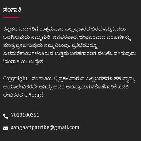
ಸಂಗಾತಿ
ಕನ್ನಡದ ಓದುಗರಿಗೆ ಉತ್ತಮವಾದ ಎಲ್ಲ ಪ್ರಕಾರದ ಬರಹಳನ್ನು ಓದಲು
ಒದಗಿಸುವುದು ನಮ್ಮ ಗುರಿ. ಜನಪರವಾದ, ಜೀವಪರವಾದ ಬರಹಗಳನ್ನು
ಮಾತ್ರ ಪ್ರಕಟಿಸುವುದು ನಮ್ಮ ನಿಲುವು. ಪ್ರತಿಭೆಯಿದ್ದೂ
ಎಲೆಮರೆಕಾಯಿಗಳಂತಿರುವ ಉತ್ತಮ ಬರಹಗಾರರಿಗೆ ವೇದಿಕೆಒದಗಿಸುವುದು
ʼಸಂಗಾತಿʼಯ ಉದ್ದೇಶ.
Copyright:- ಸಂಗಾತಿಯಲ್ಲಿ ಪ್ರಕಟವಾಗುವ ಎಲ್ಲ ಬರಹಗಳ ಹಕ್ಕುಸ್ವಾಮ್ಯ
ಆಯಾಲೇಖಕರದೇ ಆಗಿದ್ದು ಅವರ ಅಭಿಪ್ರಾಯಗಳಹೊಣೆಗಾರಿಕೆ ಸದರಿ
ಲೇಖಕರದೆ ಆಗಿರುತ್ತದೆ
7019100351
sangaatipatrike@gmail.com