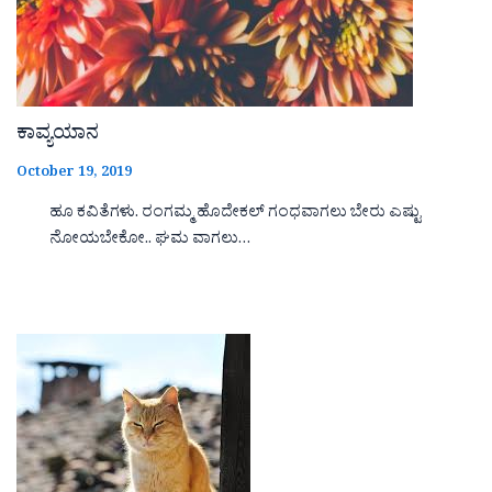
ಕಾವ್ಯಯಾನ
October 19, 2019
ಹೂ ಕವಿತೆಗಳು. ರಂಗಮ್ಮ ಹೊದೇಕಲ್ ಗಂಧವಾಗಲು ಬೇರು ಎಷ್ಟು
ನೋಯಬೇಕೋ.. ಘಮ ವಾಗಲು…