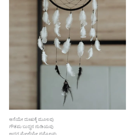
ಆಸೆಯೇ ದುಃಖಕ್ಕೆ ಮೂಲವು
ಗೌತಮ ಬುದ್ಧನ ನುಡಿಯವು
ಅದರ ಮೇಲೆಯೇ ನಮ್ಮೊಲವು