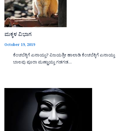
ಮಕ್ಕಳ ವಿಭಾಗ
October 19, 2019
ಕೆಂಚಬೆಕ್ಕಿಗೆ ಏನಾಯ್ತು? ವಿಜಯಶ್ರೀ ಹಾಲಾಡಿ ಕೆಂಚಬೆಕ್ಕಿಗೆ ಏನಾಯ್ತು
ಬಾಲವು ಪೂರಾ ಮಣ್ಣಾಯ್ತು ಗಡಗಡ…