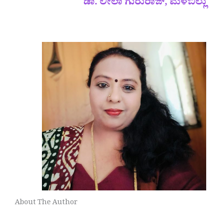
ಡಾ. ಲೀಲಾ ಗುರುರಾಜ್, ಮಳೆಬಿಲ್ಲು
About The Author