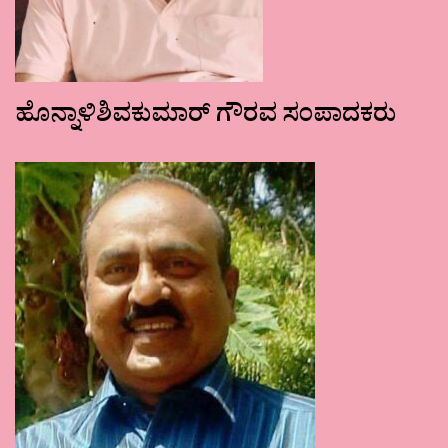
ಹೊನ್ನಾಳಿಶಿವಕುಮಾರ್ ಗೌರವ ಸಂಪಾದಕರು