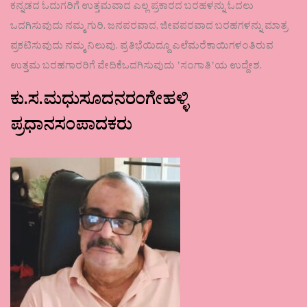
ಕನ್ನಡದ ಓದುಗರಿಗೆ ಉತ್ತಮವಾದ ಎಲ್ಲ ಪ್ರಕಾರದ ಬರಹಳನ್ನು ಓದಲು
ಒದಗಿಸುವುದು ನಮ್ಮ ಗುರಿ. ಜನಪರವಾದ, ಜೀವಪರವಾದ ಬರಹಗಳನ್ನು ಮಾತ್ರ
ಪ್ರಕಟಿಸುವುದು ನಮ್ಮ ನಿಲುವು. ಪ್ರತಿಭೆಯಿದ್ದೂ ಎಲೆಮರೆಕಾಯಿಗಳಂತಿರುವ
ಉತ್ತಮ ಬರಹಗಾರರಿಗೆ ವೇದಿಕೆಒದಗಿಸುವುದು ʼಸಂಗಾತಿʼಯ ಉದ್ದೇಶ.
ಕು.ಸ.ಮಧುಸೂದನರಂಗೇಹಳ್ಳಿ
ಪ್ರಧಾನಸಂಪಾದಕರು