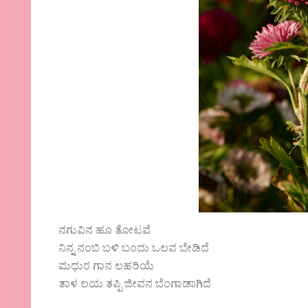
ನಗುವಿನ ಹೂ ತೋಟವೆ
ನಿನ್ನ ನಂಬಿ ಬಳಿ ಬಂದು ಒಲವ ಬೇಡಿದೆ
ಮಧುರ ಗಾನ ಲಹರಿಯೆ
ತಾಳ ಲಯ ತಪ್ಪಿ ಜೀವನ ಬೆಂಗಾಡಾಗಿದೆ