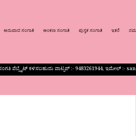
ಅನುವಾದ ಸಂಗಾತಿ
ಅಂಕಣ ಸಂಗಾತಿ
ಪುಸ್ತಕ ಸಂಗಾತಿ
ಇತರೆ
ನಮ್ಮ
ಂಗತಿ ವೆಬ್ಸೈಟ್ ಕಳಿಸಬಹುದು ವಾಟ್ಸಪ್‌ :- 9483261944, ಇಮೇಲ್ :-