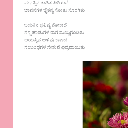
ಮನಸ್ಸಿನ ತುಡಿತ ತಿಳಿಯದೆ
ಭಾವನೆಗಳ ಚೈತನ್ಯ ಸೋತು ಸೊರಗಿತು
ಬದುಕಿನ ಭವಿಷ್ಯ ನೋಡದೆ
ನನ್ನ ಹಾಡುಗಳ ರಾಗ ಮಣ್ಣುಗೂಡಿತು
ಆಯಸ್ಸಿನ ಅಳಿವು ಕಾಣದೆ
ಸಂಬಂಧಗಳ ಸೇತುವೆ ಛಿದ್ರವಾಯಿತು