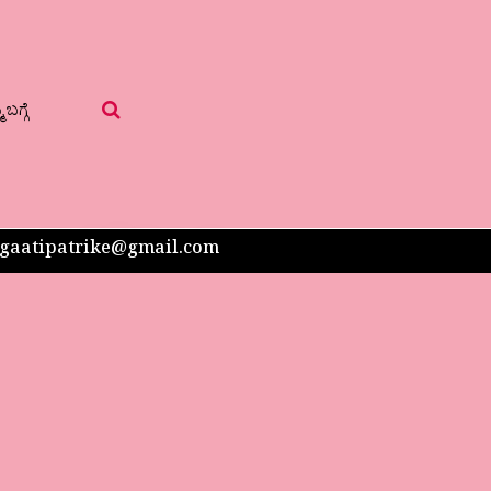
 ಬಗ್ಗೆ
 sangaatipatrike@gmail.com