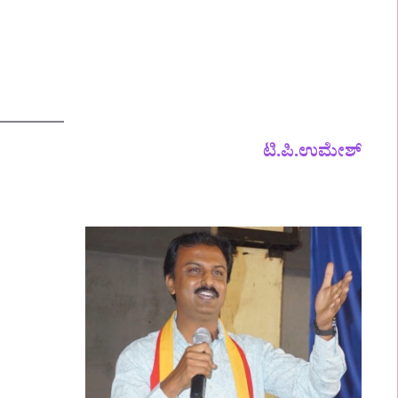
ಟಿ.ಪಿ.ಉಮೇಶ್