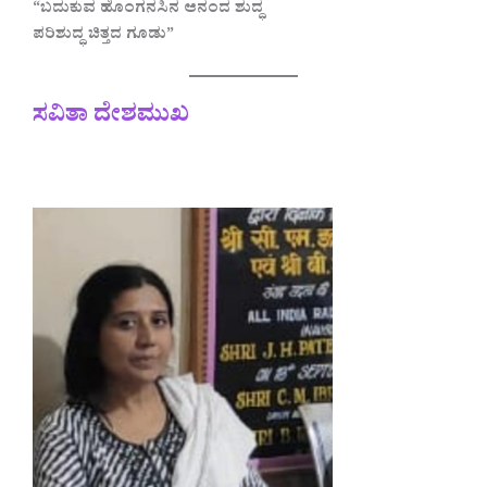
“ಬದುಕುವ ಹೊಂಗನಸಿನ ಆನಂದ ಶುದ್ಧ
ಪರಿಶುದ್ಧ ಚಿತ್ತದ ಗೂಡು”
ಸವಿತಾ ದೇಶಮುಖ