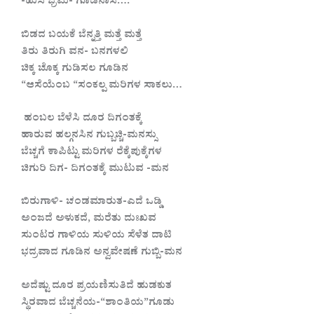
-ಹುಸಿ ಭ್ರಮೆ- ಗೂಡಿನಾಸೆ….
ಬಿಡದ ಬಯಕೆ ಬೆನ್ನತ್ತಿ ಮತ್ತೆ ಮತ್ತೆ
ತಿರು ತಿರುಗಿ ವನ- ಬನಗಳಲಿ
ಚಿಕ್ಕ ಚೊಕ್ಕ ಗುಡಿಸಲ ಗೂಡಿನ
“ಆಸೆಯೆಂಬ “ಸಂಕಲ್ಪ ಮರಿಗಳ ಸಾಕಲು…
ಹಂಬಲ ಬೆಳೆಸಿ ದೂರ ದಿಗಂತಕ್ಕೆ
ಹಾರುವ ಹಲ್ಗನಸಿನ ಗುಬ್ಬಚ್ಚಿ-ಮನಸ್ಸು
ಬೆಚ್ಚಗೆ ಕಾಪಿಟ್ಟು ಮರಿಗಳ ರೆಕ್ಕೆಪುಕ್ಕೆಗಳ
ಚಿಗುರಿ ದಿಗ- ದಿಗಂತಕ್ಕೆ ಮುಟುವ -ಮನ
ಬಿರುಗಾಳಿ- ಚಂಡಮಾರುತ-ಎದೆ ಒಡ್ಡಿ
ಅಂಜದೆ ಅಳುಕದೆ, ಮರೆತು ದುಃಖವ
ಸುಂಟರ ಗಾಳಿಯ ಸುಳಿಯ ಸೆಳೆತ ದಾಟಿ
ಭದ್ರವಾದ ಗೂಡಿನ ಅನ್ವವೇಷಣೆ ಗುಬ್ಬಿ-ಮನ
ಅದೆಷ್ಟು ದೂರ ಪ್ರಯಣಿಸುತಿದೆ ಹುಡಕುತ
ಸ್ಥಿರವಾದ ಬೆಚ್ಚನೆಯ-“ಶಾಂತಿಯ‌”ಗೂಡು