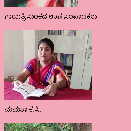
ಗಾಯತ್ರಿ ಸುಂಕದ ಉಪ ಸಂಪಾದಕರು
ಮಮತಾ ಕೆ.ಸಿ.