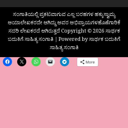
ಸಂಗಾತಿಯಲ್ಲಿ ಪ್ರಕಟವಾಗುವ ಎಲ್ಲ ಬರಹಗಳ ಹಕ್ಕುಸ್ವಾಮ್ಯ
ಆಯಾಲೇಖಕರದೇ ಆಗಿದ್ದು ಅವರ ಅಭಿಪ್ರಾಯಗಳಹೊಣೆಗಾರಿಕೆ
ಸದರಿ ಲೇಖಕರದೆ ಆಗಿರುತ್ತದೆ Copyright © 2026 ಸಾರ್ಥಕ
ಬದುಕಿಗೆ ಸಾಹಿತ್ಯ ಸಂಗಾತಿ | Powered by ಸಾರ್ಥಕ ಬದುಕಿಗೆ
ಸಾಹಿತ್ಯ ಸಂಗಾತಿ
More