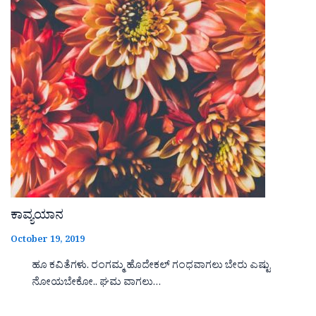
ಕಾವ್ಯಯಾನ
October 19, 2019
ಹೂ ಕವಿತೆಗಳು. ರಂಗಮ್ಮ ಹೊದೇಕಲ್ ಗಂಧವಾಗಲು ಬೇರು ಎಷ್ಟು
ನೋಯಬೇಕೋ.. ಘಮ ವಾಗಲು…