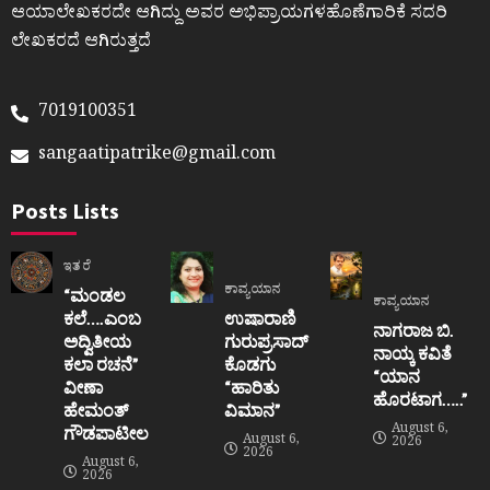
ಆಯಾಲೇಖಕರದೇ ಆಗಿದ್ದು ಅವರ ಅಭಿಪ್ರಾಯಗಳಹೊಣೆಗಾರಿಕೆ ಸದರಿ
ಲೇಖಕರದೆ ಆಗಿರುತ್ತದೆ
7019100351
sangaatipatrike@gmail.com
Posts Lists
ಇತರೆ
ಕಾವ್ಯಯಾನ
“ಮಂಡಲ
ಕಾವ್ಯಯಾನ
ಕಲೆ….ಎಂಬ
ಉಷಾರಾಣಿ
ನಾಗರಾಜ ಬಿ.
ಅದ್ವಿತೀಯ
ಗುರುಪ್ರಸಾದ್
ನಾಯ್ಕ ಕವಿತೆ
ಕಲಾ ರಚನೆ”‌
ಕೊಡಗು
“ಯಾನ
ವೀಣಾ
“ಹಾರಿತು
ಹೊರಟಾಗ…..”
ಹೇಮಂತ್‌
ವಿಮಾನ”
August 6,
ಗೌಡಪಾಟೀಲ
August 6,
2026
2026
August 6,
2026