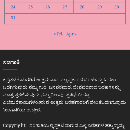
24
25
26
27
28
29
30
31
« Feb
Apr »
ಸಂಗಾತಿ
ಕನ್ನಡದ ಓದುಗರಿಗೆ ಉತ್ತಮವಾದ ಎಲ್ಲ ಪ್ರಕಾರದ ಬರಹಳನ್ನು ಓದಲು
ಒದಗಿಸುವುದು ನಮ್ಮ ಗುರಿ. ಜನಪರವಾದ, ಜೀವಪರವಾದ ಬರಹಗಳನ್ನು
ಮಾತ್ರ ಪ್ರಕಟಿಸುವುದು ನಮ್ಮ ನಿಲುವು. ಪ್ರತಿಭೆಯಿದ್ದೂ
ಎಲೆಮರೆಕಾಯಿಗಳಂತಿರುವ ಉತ್ತಮ ಬರಹಗಾರರಿಗೆ ವೇದಿಕೆಒದಗಿಸುವುದು
ʼಸಂಗಾತಿʼಯ ಉದ್ದೇಶ.
Copyright:- ಸಂಗಾತಿಯಲ್ಲಿ ಪ್ರಕಟವಾಗುವ ಎಲ್ಲ ಬರಹಗಳ ಹಕ್ಕುಸ್ವಾಮ್ಯ