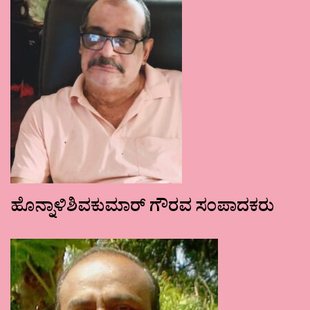
ಹೊನ್ನಾಳಿಶಿವಕುಮಾರ್ ಗೌರವ ಸಂಪಾದಕರು