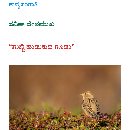
ಕಾವ್ಯ ಸಂಗಾತಿ
ಸವಿತಾ ದೇಶಮುಖ
“ಗುಬ್ಬಿ ಹುಡುಕುವ ಗೂಡು”