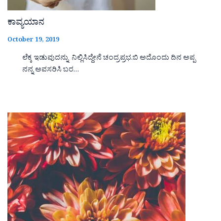
ಕಾವ್ಯಯಾನ
October 19, 2019
ಲೆಕ್ಕ ಇಡುವುದನ್ನು ನಿಲ್ಲಿಸಿದ್ದೇನೆ ಚಂದ್ರಪ್ರಭ.ಬಿ ಅದೊಂದು ದಿನ ಅಪ್ಪ
ನನ್ನ ಅವಸರಿಸಿ ಬರ…