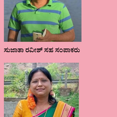
ಸುಜಾತಾ ರವೀಶ್ ಸಹ ಸಂಪಾಕರು