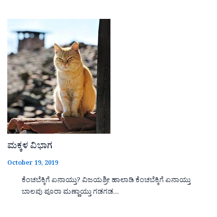
ಮಕ್ಕಳ ವಿಭಾಗ
October 19, 2019
ಕೆಂಚಬೆಕ್ಕಿಗೆ ಏನಾಯ್ತು? ವಿಜಯಶ್ರೀ ಹಾಲಾಡಿ ಕೆಂಚಬೆಕ್ಕಿಗೆ ಏನಾಯ್ತು
ಬಾಲವು ಪೂರಾ ಮಣ್ಣಾಯ್ತು ಗಡಗಡ…