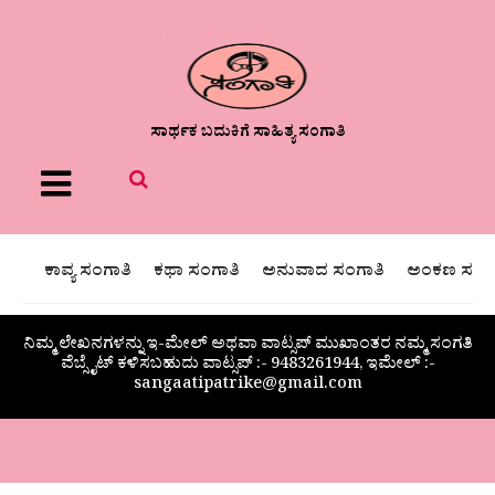
ಸಾರ್ಥಕ ಬದುಕಿಗೆ ಸಾಹಿತ್ಯ ಸಂಗಾತಿ
Menu
ಕಾವ್ಯ ಸಂಗಾತಿ
ಕಥಾ ಸಂಗಾತಿ
ಅನುವಾದ ಸಂಗಾತಿ
ಅಂಕಣ ಸಂಗಾ
ನಿಮ್ಮ ಲೇಖನಗಳನ್ನು ಇ-ಮೇಲ್ ಅಥವಾ ವಾಟ್ಸಪ್ ಮುಖಾಂತರ ನಮ್ಮ ಸಂಗತಿ
ವೆಬ್ಸೈಟ್ ಕಳಿಸಬಹುದು ವಾಟ್ಸಪ್‌ :- 9483261944, ಇಮೇಲ್ :-
sangaatipatrike@gmail.com