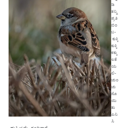
ಡಿ
ತನ್ನಿ‌
ಪ್ರತಿ
ಬಿಂ
ಬ-
ಕುಕ್ಕಿ
ಕುಕ್ಕಿ
ಕಕ್ಕು
ಲತೆ
ಯ
ಲಿ-
ಚುಂ
ಚು
ನೊ
ಯಿ
ತು
ಎನಿ
ಸಿ