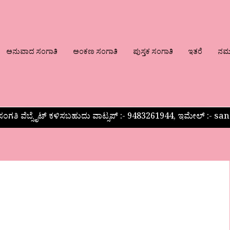
ಅನುವಾದ ಸಂಗಾತಿ
ಅಂಕಣ ಸಂಗಾತಿ
ಪುಸ್ತಕ ಸಂಗಾತಿ
ಇತರೆ
ನಮ್ಮ
ಂಗತಿ ವೆಬ್ಸೈಟ್ ಕಳಿಸಬಹುದು ವಾಟ್ಸಪ್‌ :- 9483261944, ಇಮೇಲ್ :-