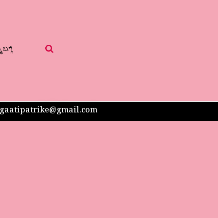
 ಬಗ್ಗೆ
 sangaatipatrike@gmail.com