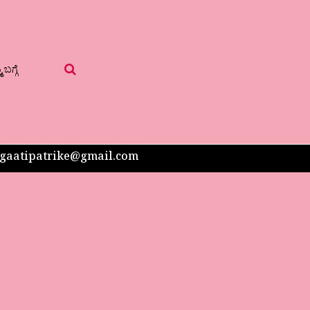
 ಬಗ್ಗೆ
 sangaatipatrike@gmail.com