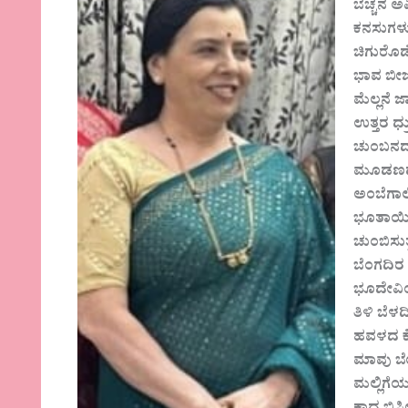
ಬೆಚ್ಚನೆ ಅ
ಕನಸುಗಳ
ಚಿಗುರೊ
ಭಾವ ಬೀ
ಮೆಲ್ಲನೆ ಜಾ
ಉತ್ತರ ಧ್ರ
ಚುಂಬನದ
ಮೂಡಣದ
ಅಂಬೆಗಾ
ಭೂತಾಯ
ಚುಂಬಿಸುತ
ಬೆಂಗದಿರ
ಭೂದೇವಿ
ತಿಳಿ ಬೆಳ
ಹವಳದ ಕ
ಮಾವು ಬೇ
ಮಲ್ಲಿಗೆ