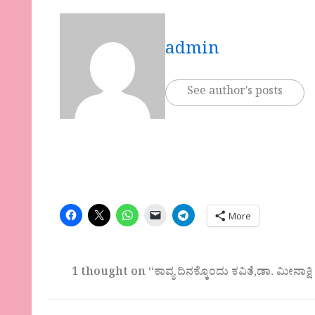
admin
See author's posts
More
1 thought on “ಕಾವ್ಯ ದಿನಕ್ಕೊಂದು ಕವಿತೆ,ಡಾ. ಮೀನಾಕ್ಷ