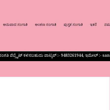
ಅನುವಾದ ಸಂಗಾತಿ
ಅಂಕಣ ಸಂಗಾತಿ
ಪುಸ್ತಕ ಸಂಗಾತಿ
ಇತರೆ
ನಮ್ಮ
ಂಗತಿ ವೆಬ್ಸೈಟ್ ಕಳಿಸಬಹುದು ವಾಟ್ಸಪ್‌ :- 9483261944, ಇಮೇಲ್ :-