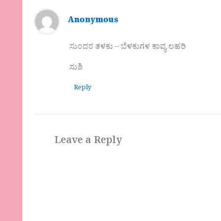
Anonymous
ಸುಂದರ ತಳಕು – ಬೆಳಕುಗಳ ಕಾವ್ಯ ಲಹರಿ
ಸುಶಿ
Reply
Leave a Reply