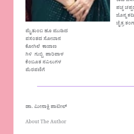
ಕಾದ ಬಿಸ
ಪಚ್ಚ ಚಪ್
ಜೊನ್ನ ಕ
ಚೈತ್ರ ತಂಗ
ಮೈತುಂಬ ಹೂ ಮುಡಿದ
ವಸಂತದ ಸೋಬಾನ
ಕೋಗಿಲೆ ಕಾಜಾಣ
ಗಿಳಿ ಗುಬ್ಬಿ ಪಾರಿವಾಳ
ಕೆಂಬೂತ ನವಿಲುಗಳ
ಮೆರವಣಿಗೆ
——————————————
ಡಾ. ಮೀನಾಕ್ಷಿ ಪಾಟೀಲ್
About The Author