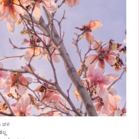
 ಚಳಿ
ಲ್ಲ