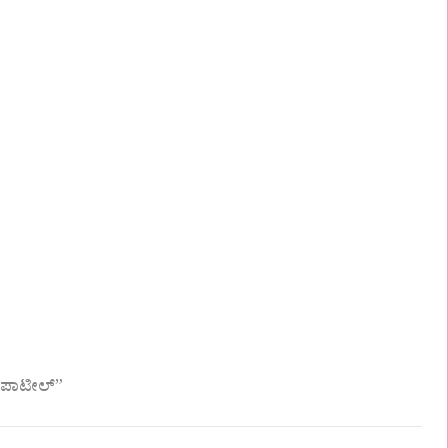
ಿ ಪಾಟೀಲ್”