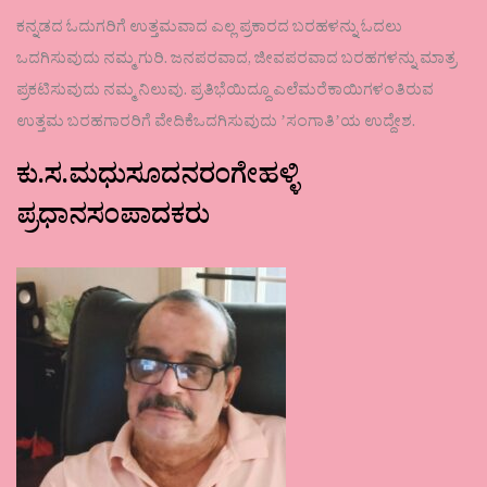
ಕನ್ನಡದ ಓದುಗರಿಗೆ ಉತ್ತಮವಾದ ಎಲ್ಲ ಪ್ರಕಾರದ ಬರಹಳನ್ನು ಓದಲು
ಒದಗಿಸುವುದು ನಮ್ಮ ಗುರಿ. ಜನಪರವಾದ, ಜೀವಪರವಾದ ಬರಹಗಳನ್ನು ಮಾತ್ರ
ಪ್ರಕಟಿಸುವುದು ನಮ್ಮ ನಿಲುವು. ಪ್ರತಿಭೆಯಿದ್ದೂ ಎಲೆಮರೆಕಾಯಿಗಳಂತಿರುವ
ಉತ್ತಮ ಬರಹಗಾರರಿಗೆ ವೇದಿಕೆಒದಗಿಸುವುದು ʼಸಂಗಾತಿʼಯ ಉದ್ದೇಶ.
ಕು.ಸ.ಮಧುಸೂದನರಂಗೇಹಳ್ಳಿ
ಪ್ರಧಾನಸಂಪಾದಕರು