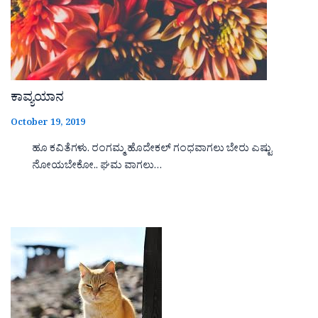
ಕಾವ್ಯಯಾನ
October 19, 2019
ಹೂ ಕವಿತೆಗಳು. ರಂಗಮ್ಮ ಹೊದೇಕಲ್ ಗಂಧವಾಗಲು ಬೇರು ಎಷ್ಟು
ನೋಯಬೇಕೋ.. ಘಮ ವಾಗಲು…