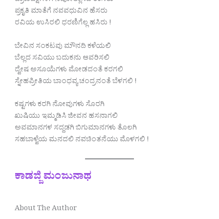
ಪ್ರಾಣಿಪಕ್ಷಿಗಳಿಗೆ ನವೋಲ್ಲಾಸದ ಉಸಿರು
ಪ್ರಕೃತಿ ಮಾತೆಗೆ ನವವಧುವಿನ ಹೆಸರು
ರವಿಯ ಉಸಿರಲಿ ಧರಣಿಗೆಲ್ಲ ಹಸಿರು !
ಬೇವಿನ ಸಂಕಟವು ಮೌನದಿ ಕಳೆಯಲಿ
ಬೆಲ್ಲದ ಸವಿಯು ಬದುಕನು ಆವರಿಸಲಿ
ದ್ವೇಷ ಅಸೂಯೆಗಳು ಮೋಡದಂತೆ ಕರಗಲಿ
ಸ್ನೇಹಪ್ರೀತಿಯ ಬಾಂಧವ್ಯ ಚಂದ್ರನಂತೆ ಬೆಳಗಲಿ !
ಕಷ್ಟಗಳು ಕರಗಿ ನೋವುಗಳು ಸೊರಗಿ
ಖುಷಿಯು ಇಮ್ಮಡಿಸಿ ಜೀವನ ಹಸನಾಗಲಿ
ಅವಮಾನಗಳ ಸದ್ದಡಗಿ ಬಿಗುಮಾನಗಳು ತೊಲಗಿ
ಸಹಬಾಳ್ವೆಯ ಮನದಲಿ ನವಚಿಂತನೆಯು ಮೊಳಗಲಿ !
ಕಾಡಜ್ಜಿ ಮಂಜುನಾಥ
About The Author