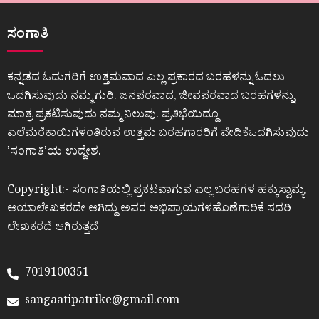
ಸಂಗಾತಿ
ಕನ್ನಡದ ಓದುಗರಿಗೆ ಉತ್ತಮವಾದ ಎಲ್ಲ ಪ್ರಕಾರದ ಬರಹಳನ್ನು ಓದಲು
ಒದಗಿಸುವುದು ನಮ್ಮ ಗುರಿ. ಜನಪರವಾದ, ಜೀವಪರವಾದ ಬರಹಗಳನ್ನು
ಮಾತ್ರ ಪ್ರಕಟಿಸುವುದು ನಮ್ಮ ನಿಲುವು. ಪ್ರತಿಭೆಯಿದ್ದೂ
ಎಲೆಮರೆಕಾಯಿಗಳಂತಿರುವ ಉತ್ತಮ ಬರಹಗಾರರಿಗೆ ವೇದಿಕೆಒದಗಿಸುವುದು
ʼಸಂಗಾತಿʼಯ ಉದ್ದೇಶ.
Copyright:- ಸಂಗಾತಿಯಲ್ಲಿ ಪ್ರಕಟವಾಗುವ ಎಲ್ಲ ಬರಹಗಳ ಹಕ್ಕುಸ್ವಾಮ್ಯ
ಆಯಾಲೇಖಕರದೇ ಆಗಿದ್ದು ಅವರ ಅಭಿಪ್ರಾಯಗಳಹೊಣೆಗಾರಿಕೆ ಸದರಿ
ಲೇಖಕರದೆ ಆಗಿರುತ್ತದೆ
7019100351
sangaatipatrike@gmail.com