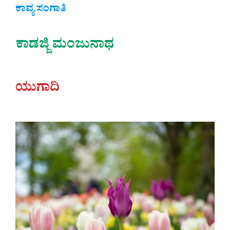
ಕಾವ್ಯ ಸಂಗಾತಿ
ಕಾಡಜ್ಜಿ ಮಂಜುನಾಥ
ಯುಗಾದಿ