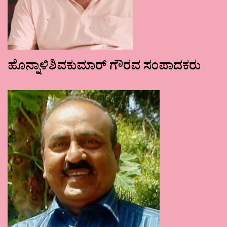
ಹೊನ್ನಾಳಿಶಿವಕುಮಾರ್ ಗೌರವ ಸಂಪಾದಕರು