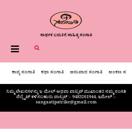
ಸಾರ್ಥಕ ಬದುಕಿಗೆ ಸಾಹಿತ್ಯ ಸಂಗಾತಿ
Menu
ಕಾವ್ಯ ಸಂಗಾತಿ
ಕಥಾ ಸಂಗಾತಿ
ಅನುವಾದ ಸಂಗಾತಿ
ಅಂಕಣ ಸಂಗಾ
ನಿಮ್ಮ ಲೇಖನಗಳನ್ನು ಇ-ಮೇಲ್ ಅಥವಾ ವಾಟ್ಸಪ್ ಮುಖಾಂತರ ನಮ್ಮ ಸಂಗತಿ
ವೆಬ್ಸೈಟ್ ಕಳಿಸಬಹುದು ವಾಟ್ಸಪ್‌ :- 9483261944, ಇಮೇಲ್ :-
sangaatipatrike@gmail.com