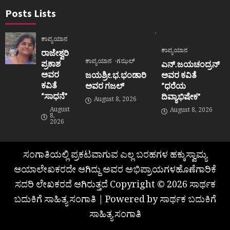
Posts Lists
ಕಾವ್ಯಯಾನ
ಕಾವ್ಯಯಾನ
ರಾಜೇಶ್ವರಿ
ಕಾವ್ಯಯಾನ
ಗಝಲ್
ಪ್ರಕಾಶ
ಎನ್.ಜಯಚಂದ್ರನ್
ಅವರ
ಜಯಶ್ರೀ.ಭ.ಭಂಡಾರಿ
ಅವರ ಕವಿತೆ
ಕವಿತೆ
ಅವರ ಗಜಲ್
“ಧರೆಯ
“ಸಾಧನೆ”
ದಿವ್ಯಾಭಿಷೇಕ”
August 8, 2026
August
August 8, 2026
8,
2026
ಸಂಗಾತಿಯಲ್ಲಿ ಪ್ರಕಟವಾಗುವ ಎಲ್ಲ ಬರಹಗಳ ಹಕ್ಕುಸ್ವಾಮ್ಯ
ಆಯಾಲೇಖಕರದೇ ಆಗಿದ್ದು ಅವರ ಅಭಿಪ್ರಾಯಗಳಹೊಣೆಗಾರಿಕೆ
ಸದರಿ ಲೇಖಕರದೆ ಆಗಿರುತ್ತದೆ Copyright © 2026 ಸಾರ್ಥಕ
ಬದುಕಿಗೆ ಸಾಹಿತ್ಯ ಸಂಗಾತಿ | Powered by ಸಾರ್ಥಕ ಬದುಕಿಗೆ
ಸಾಹಿತ್ಯ ಸಂಗಾತಿ