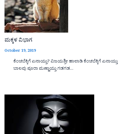
ಮಕ್ಕಳ ವಿಭಾಗ
October 19, 2019
ಕೆಂಚಬೆಕ್ಕಿಗೆ ಏನಾಯ್ತು? ವಿಜಯಶ್ರೀ ಹಾಲಾಡಿ ಕೆಂಚಬೆಕ್ಕಿಗೆ ಏನಾಯ್ತು
ಬಾಲವು ಪೂರಾ ಮಣ್ಣಾಯ್ತು ಗಡಗಡ…