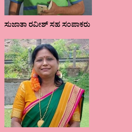
ಸುಜಾತಾ ರವೀಶ್ ಸಹ ಸಂಪಾಕರು