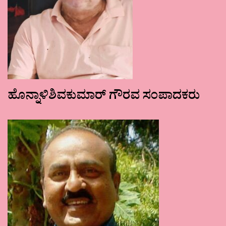
ಹೊನ್ನಾಳಿಶಿವಕುಮಾರ್ ಗೌರವ ಸಂಪಾದಕರು