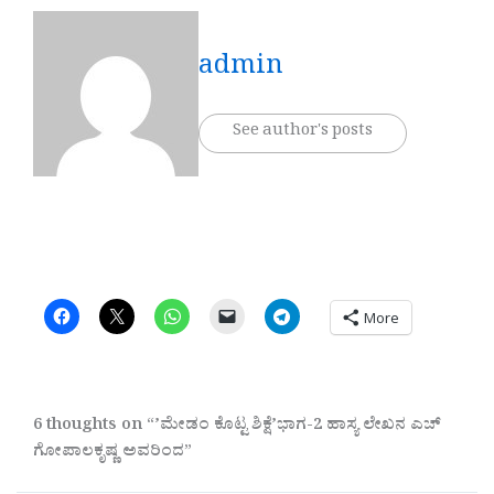
admin
See author's posts
More
6 thoughts on “ʼಮೇಡಂ ಕೊಟ್ಟ ಶಿಕ್ಷೆʼಭಾಗ-2 ಹಾಸ್ಯ ಲೇಖನ ಎಚ್‌
ಗೋಪಾಲಕೃಷ್ಣ ಅವರಿಂದ”