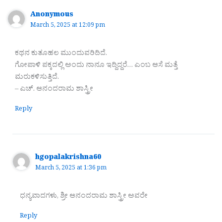
Anonymous
March 5, 2025 at 12:09 pm
ಕಥನ ಕುತೂಹಲ ಮುಂದುವರಿದಿದೆ.
ಗೋಪಾಳಿ ಪಕ್ಕದಲ್ಲಿ ಅಂದು ನಾನೂ ಇದ್ದಿದ್ದರೆ… ಎಂಬ ಆಸೆ ಮತ್ತೆ
ಮರುಕಳಿಸುತ್ತಿದೆ.
– ಎಚ್. ಆನಂದರಾಮ ಶಾಸ್ತ್ರೀ
Reply
hgopalakrishna60
March 5, 2025 at 1:36 pm
ಧನ್ಯವಾದಗಳು, ಶ್ರೀ ಆನಂದರಾಮ ಶಾಸ್ತ್ರೀ ಅವರೇ
Reply