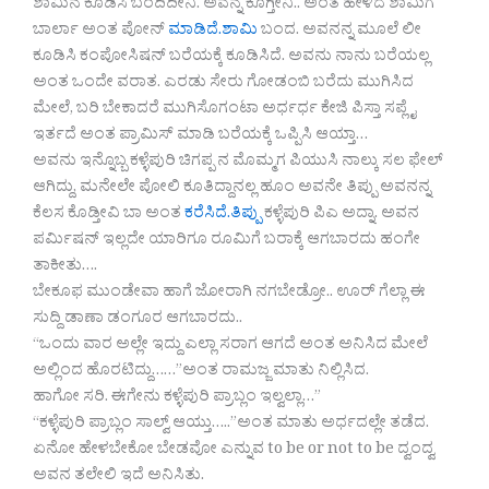
ಶಾಮಿನ ಕೂಡಿಸಿ ಬಂದಿದೀನಿ. ಅವನ್ನ ಕೂಗ್ತೀನಿ.. ಅಂತ ಹೇಳಿದೆ ಶಾಮಿಗೆ
ಬಾರ್ಲಾ ಅಂತ ಪೋನ್
ಮಾಡಿದೆ.ಶಾಮಿ
ಬಂದ. ಅವನನ್ನ ಮೂಲೆ ಲೀ
ಕೂಡಿಸಿ ಕಂಪೋಸಿಷನ್ ಬರೆಯಕ್ಕೆ ಕೂಡಿಸಿದೆ. ಅವನು ನಾನು ಬರೆಯಲ್ಲ
ಅಂತ ಒಂದೇ ವರಾತ. ಎರಡು ಸೇರು ಗೋಡಂಬಿ ಬರೆದು ಮುಗಿಸಿದ
ಮೇಲೆ, ಬರಿ ಬೇಕಾದರೆ ಮುಗಿಸೊಗಂಟಾ ಅರ್ಧರ್ಧ ಕೇಜಿ ಪಿಸ್ತಾ ಸಪ್ಲೈ
ಇರ್ತದೆ ಅಂತ ಪ್ರಾಮಿಸ್ ಮಾಡಿ ಬರೆಯಕ್ಕೆ ಒಪ್ಪಿಸಿ ಆಯ್ತಾ…
ಅವನು ಇನ್ನೊಬ್ಬ ಕಳ್ಳೆಪುರಿ ಚಿಗಪ್ಪ ನ ಮೊಮ್ಮಗ ಪಿಯುಸಿ ನಾಲ್ಕು ಸಲ ಫೇಲ್
ಆಗಿದ್ದು, ಮನೇಲೇ ಪೋಲಿ ಕೂತಿದ್ದಾನಲ್ಲ ಹೂಂ ಅವನೇ ತಿಪ್ಪು ಅವನನ್ನ
ಕೆಲಸ ಕೊಡ್ತೀವಿ ಬಾ ಅಂತ
ಕರೆಸಿದೆ.ತಿಪ್ಪು
ಕಳ್ಳೆಪುರಿ ಪಿಎ ಅದ್ನಾ. ಅವನ
ಪರ್ಮಿಷನ್ ಇಲ್ಲದೇ ಯಾರಿಗೂ ರೂಮಿಗೆ ಬರಾಕ್ಕೆ ಆಗಬಾರದು ಹಂಗೇ
ತಾಕೀತು….
ಬೇಕೂಫ ಮುಂಡೇವಾ ಹಾಗೆ ಜೋರಾಗಿ ನಗಬೇಡ್ರೋ.. ಊರ್ ಗೆಲ್ಲಾ ಈ
ಸುದ್ದಿ ಡಾಣಾ ಡಂಗೂರ ಆಗಬಾರದು..
“ಒಂದು ವಾರ ಅಲ್ಲೇ ಇದ್ದು ಎಲ್ಲಾ ಸರಾಗ ಆಗದೆ ಅಂತ ಅನಿಸಿದ ಮೇಲೆ
ಅಲ್ಲಿಂದ ಹೊರಟಿದ್ದು……”ಅಂತ ರಾಮಜ್ಜ ಮಾತು ನಿಲ್ಲಿಸಿದ.
ಹಾಗೋ ಸರಿ. ಈಗೇನು ಕಳ್ಳೆಪುರಿ ಪ್ರಾಬ್ಲಂ ಇಲ್ವಲ್ಲಾ…”
“ಕಳ್ಳೆಪುರಿ ಪ್ರಾಬ್ಲಂ ಸಾಲ್ವ್ ಆಯ್ತು…..”ಅಂತ ಮಾತು ಅರ್ಧದಲ್ಲೇ ತಡೆದ.
ಏನೋ ಹೇಳಬೇಕೋ ಬೇಡವೋ ಎನ್ನುವ to be or not to be ದ್ವಂದ್ವ
ಅವನ ತಲೇಲಿ ಇದೆ ಅನಿಸಿತು.