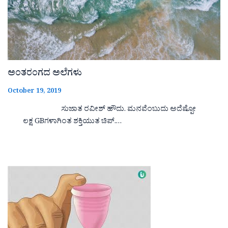
ಅಂತರಂಗದ ಅಲೆಗಳು
October 19, 2019
ಸುಜಾತ ರವೀಶ್ ಹೌದು. ಮನವೆಂಬುದು ಅದೆಷ್ಪೋ
ಲಕ್ಷ GBಗಳಾಗಿಂತ ಶಕ್ತಿಯುತ ಚಿಪ್.…