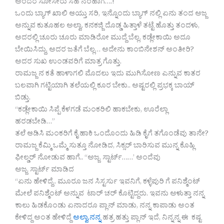
ಅಂದರೆ ಸೋಸೇರು ಸಹ ನಂಹಾಗೆ….!
ಒಂದು ಬ್ಯಾಗ್ ಖಾಲಿ ಆಯ್ತು ಸರಿ, ಇನ್ನೊಂದು ಬ್ಯಾಗ್ ನಲ್ಲಿ ಏನು ತಂದ ಅಜ್ಜ
ಅನ್ನುವ ಕುತೂಹಲ ಅಲ್ವಾ. ಕನಕಜ್ಜಿ ದೊಡ್ಡ ಹಿತ್ತಾಳೆ ತಟ್ಟೆ ಹೊತ್ತು ತಂದಳು,
ಅದರಲ್ಲಿ ಚೂರು ಚೂರು ಮಾಡಿರೋ ಮುದ್ದೆ ಬೆಲ್ಲ. ಕಡ್ಲೇಕಾಯಿ ಅದೂ
ಬೇಯಿಸಿದ್ದು, ಅದರ ಜತೆಗೆ ಬೆಲ್ಲ… ಅದೇನು ಕಾಂಬಿನೇಶನ್ ಅಂತೀರಿ?
ಅದರ ಸುಖ ಉಂಡವರಿಗೆ ಮಾತ್ರ ಗೊತ್ತು.
ರಾಮಜ್ಜ ನ ಕತೆ ಹಾಳಾಗಲಿ ಮೊದಲು ಇದು ಮುಗಿಸೋಣ ಎನ್ನುವ ಕಾತರ
ಬಲವಾಗಿ ಗಟ್ಟಿಯಾಗಿ ತಲೆಯಲ್ಲಿ ಕೂರ ಬೇಕು.. ಅಷ್ಟರಲ್ಲಿ ಪ್ರಭಕ್ಕ ಬಾಯ್
ಬಿಡ್ತು.
“ಕಡ್ಲೇಕಾಯಿ ಸಿಪ್ಪೆ ಕೆಳಗಡೆ ಮಂಕರಿಲಿ ಹಾಕಬೇಕು, ಊರೆಲ್ಲಾ
ಹರಡಬೇಡಿ…”
ತಲೆ ಆಡಿಸಿ ಮಂಕರಿಗೆ ಕೈ ಹಾಕಿ ಒಂದೊಂದು ಹಿಡಿ ಕೈಗೆ ತಗೊಂಡೆವು ತಾನೇ?
ರಾಮಜ್ಜ ಕೆಮ್ಮಿ ಒಮ್ಮೆ ಸುತ್ತೂ ನೋಡಿದ, ಸಿಕ್ಸರ್ ಬಾರಿಸುವ ಮುನ್ನ ಕೊಹ್ಲಿ
ಫೀಲ್ಡರ್ ನೋಡುವ ಹಾಗೆ.. “ಅಜ್ಜ, ಸ್ಟಾರ್ಟ್……’ ಅಂದೆವು
ಅಜ್ಜ, ಸ್ಟಾರ್ಟ್ ಮಾಡಿದ
“ಏನು ಹೇಳಿದ್ದೆ.. ಮೂರೂ ಜನ ಸಿಸ್ಟರ್ಸು ಇವನಿಗೆ, ಕಳ್ಳೆಪುರಿ ಗೆ ಪನಿಶ್ಮೆಂಟ್
ಮೇಲೆ ಪನಿಶ್ಮೆಂಟ್ ಅನ್ನುವ ಟಾರ್ ಚರ್ ಕೊಟ್ಟಿದ್ದರು. ಇವನು ಅಳುತ್ತಾ ನನ್ನ
ಕಾಲು ಹಿಡಕೊಂಡು ಏನಾದರೂ ಪ್ಲಾನ್ ಮಾಡು, ನನ್ನ ಕಾಪಾಡು ಅಂತ
ಕೇಳಿದ್ದ ಅಂತ ಹೇಳಿದ್ದೆ
ಅಲ್ವಾ.ನನ್ನ
ಹತ್ರ ಹತ್ತು ಪ್ಲಾನ್ ಇದೆ, ನಿನ್ನನ್ನ ಈ ಕಷ್ಟ