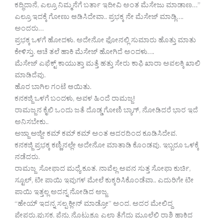
ಕದ್ಧಿದಾನೆ, ಎಲ್ರೂ ನಿಮ್ಮನೆಗೆ ಬರ್ತಾ ಇದೀವಿ ಅಂತ ಮೆಸೇಜು ಮಾಡಾಣ…”
ಎಲ್ರೂ ಇದಕ್ಕೆ ಗೋಣು ಆಡಿಸಿದೇವಾ.. ಪ್ರಭಕ್ಕ ನೇ ಮೆಸೇಜ್ ಮಾಡ್ಲಿ….
ಅಂದರು…
ಪ್ರಭಕ್ಕ ಒಳಗೆ ಹೋದಳು. ಅದೇನೋ ಫೋನಲ್ಲಿ ಸುಮಾರು ಹೊತ್ತು ಮಾತು
ಕೇಳಿಸ್ತು. ಆಚೆ ತಲೆ ಹಾಕಿ ಮೆಸೇಜ್ ಹೋಗಿದೆ ಅಂದಳು….
ಮೆಸೇಜ್ ಎಫೆಕ್ಟ್ ಕಾಯುತ್ತಾ ಮತ್ತೆ ಹತ್ತು ಸೇರು ಕಾಫಿ ಖಾರಾ ಅವಲಕ್ಕಿ ಖಾಲಿ
ಮಾಡಿದೆವು.
ಹೊರ ಬಾಗಿಲ ಗಂಟೆ ಆಯಿತು.
ಕನಕಜ್ಜಿ ಒಳಗೆ ಬಂದಳು, ಅವಳ ಹಿಂದೆ ರಾಮಜ್ಜ!
ರಾಮಜ್ಜನ ಕೈಲಿ ಒಂದು ಜತೆ ದೊಡ್ಡ ಗೋಣಿ ಬ್ಯಾಗ್, ನೋಡಿದರೆ ಭಾರ ಇದೆ
ಅನಿಸಬೇಕು..
ಅಜ್ಜಾ ಅಜ್ಜೀ ಕಮ್ ಕಮ್ ಕಮ್ ಅಂತ ಆದರದಿಂದ ಕೂಡಿಸಿದೇವ.
ಕನಕಜ್ಜಿ ಪ್ರಭಕ್ಕ ಕಣ್ಣಿನಲ್ಲೇ ಅದೇನೋ ಮಾತಾಡಿ ಕೊಂಡವು. ಇಬ್ಬರೂ ಒಳಕ್ಕೆ
ನಡೆದರು.
ರಾಮಜ್ಜ ಸೋಫಾದ ಮಧ್ಯೆ ಕೂತ. ನಾವೆಲ್ಲ ಅವನ ಸುತ್ತ ಸೋಫಾ ಕುರ್ಚಿ,
ಸ್ಟೂಲ್, ಟೀ ಪಾಯಿ ಇವುಗಳ ಮೇಲೆ ಕುಕ್ಕರಿಸಿಕೊಂಡೆವಾ.. ಎದುರಿಗೇ ಟೀ
ಪಾಯಿ ಇತ್ತಲ್ಲ ಅದನ್ನ ನೋಡಿದ ಅಜ್ಜ,
“ಹೇಯ್ ಇದನ್ನ ಸಲ್ಪ ಕ್ಲೀನ್ ಮಾಡ್ರೋ” ಅಂದ. ಅದರ ಮೇಲಿದ್ದ
ಪೇಪರು,ಪುಸ್ತಕ, ಪೆನ್ನು ನೊಟ್ಬುಕ್ಕೂ ಎಲ್ಲಾ ತೆಗೆದು ಮೂಲೆಲಿ ರಾಶಿ ಹಾಕಿದ