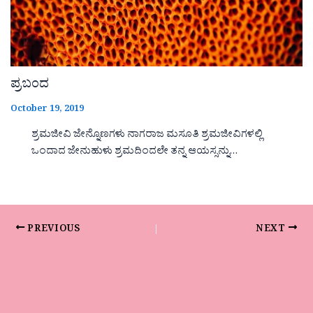
ಪ್ರಬಂದ
October 19, 2019
ಶ್ರಮಜೀವಿ ಜೇನ್ನೊಣಗಳು ನಾಗರಾಜ ಮಸೂತಿ ಶ್ರಮಜೀವಿಗಳಲ್ಲಿ
ಒಂದಾದ ಜೇನುಹುಳು ಶ್ರಮದಿಂದಲೇ ತನ್ನ ಆಯಸ್ಸನ್ನು…
PREVIOUS
NEXT