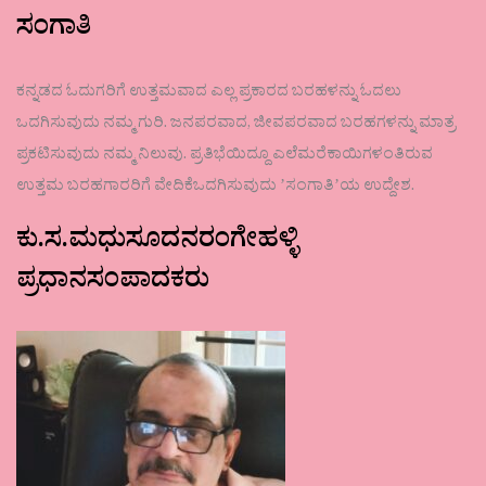
ಸಂಗಾತಿ
ಕನ್ನಡದ ಓದುಗರಿಗೆ ಉತ್ತಮವಾದ ಎಲ್ಲ ಪ್ರಕಾರದ ಬರಹಳನ್ನು ಓದಲು
ಒದಗಿಸುವುದು ನಮ್ಮ ಗುರಿ. ಜನಪರವಾದ, ಜೀವಪರವಾದ ಬರಹಗಳನ್ನು ಮಾತ್ರ
ಪ್ರಕಟಿಸುವುದು ನಮ್ಮ ನಿಲುವು. ಪ್ರತಿಭೆಯಿದ್ದೂ ಎಲೆಮರೆಕಾಯಿಗಳಂತಿರುವ
ಉತ್ತಮ ಬರಹಗಾರರಿಗೆ ವೇದಿಕೆಒದಗಿಸುವುದು ʼಸಂಗಾತಿʼಯ ಉದ್ದೇಶ.
ಕು.ಸ.ಮಧುಸೂದನರಂಗೇಹಳ್ಳಿ
ಪ್ರಧಾನಸಂಪಾದಕರು