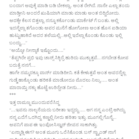
ಬಂದಾಗ ಅವುಕ್ಕೆ ಮಾಡಿ ಬಡಿ ಬೇಕಲ್ಲಾ.. ಅಂತ ರೇಗಿದೆ. ನಾನೇ ಎಲ್ಲಾ ತಂದು
ಮಾಡ್ತೀನಿ ಅಂದರೆ ಖುಷಿಯಾಗಿ ಮಾಡು ಮಾಡು ಅಂತ ಬಿದ್ದಿರೋದು.
ಅದಕ್ಕೇ ಕೆಲಸ ಬಿತ್ತಲ್ಲಾ, ನನ್ನೂ ಕರ್ಕೊಂಡು ಮಾರ್ಕೆಟ್ ಗೆ ಬಂತು. ಆಲ್ಲಿ
ಇದನ್ನೆಲ್ಲಾ ತಗೊಂಡು ಅವರ ಮನೆಗೆ ಹೋಗೋಣ ಅಂತ ಹೊಸ ಐಡಿಯಾ
ಹುಟ್ಟುಹಾಕಿದೆ ಅದರ ತಲೆಯಲ್ಲಿ…ಆಲ್ಲಿ ಇದೆಲ್ಲಾ ಕೊಂಡು ಕೊಂಡು ಇಲ್ಲಿ
ಬಂದ್ವು….”
“ಅಯ್ಯೋ ನೀನ್ಯಾಕೆ ಇಷ್ಟೊಂದು…..”
“ತೆಪ್ಪಗಿರೇ ಪ್ರಭಿ ಇವು ಚಾನ್ಸ್ ಸಿಕ್ಕಿದ್ರೆ ಹುರಿದು ಮುಕ್ಕುತ್ತವೆ… ನಗಬೇಡ ಕೋಪ
ಬರುತ್ತೆ ನನಗೆ….
ಹಾಗೇ ನಮ್ಮದಕ್ಕೂ ವಾರ್ನ್ ಮಾಡಿದೀನಿ. ಕತೆ ಕೇಳುತ್ತವೆ ಅಂತ ಅವರನ್ನೆಲ್ಲ
ಗುಡ್ಡೆ ಹಾಕ್ಕೊಂಡು ಹರಿಕತೆ ಮಾಡೋದೂ ಮೊದಲು ನಿಲ್ಸು…… ಅಂತ
ಮಾರಾಯ್ತಿ ನಕ್ಕು ಹೊಟ್ಟೆ ಉರಿಸ್ಬೇಡ ನೀನು….”
***
ಇತ್ತ ರಾಮಜ್ಜ ಮುಂದುವರೆಸಿದ್ದ
“….ಇವನು ನಾಲ್ಕನೆಯದು ಬರೀತಾ ಇದ್ದದ್ದು…… ಆಗ ನನ್ನ ಎಂಟ್ರಿ ಆಗಿದ್ದು.
ನನ್ನ ಎದೆಗೆ ಒರಗಿದ್ದ. ಕಣ್ಣಲ್ಲಿ ನೀರು ಹರಿತಾ ಇತ್ತು. ಮೂಗಲ್ಲಿ ಗೊನ್ನೆ…
ಅವನಿಗೆ ಪಾಪ ಈ ಇಂಪೋಸಿಸ್ಹಾನ್ ಜೀವನ ಸಾಕಾಗಿತ್ತು.
“ಏನ್ಮಾಡ್ಲಿ ಈಗ? ಅಂತ ಮೂಗು ಒರೆಸಿಕೊಂಡ. ಬಸ್ ಸ್ಟ್ಯಾಂಡ್ ನಾಗೆ