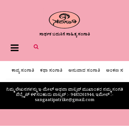
ಸಾರ್ಥಕ ಬದುಕಿಗೆ ಸಾಹಿತ್ಯ ಸಂಗಾತಿ
Menu
ಕಾವ್ಯ ಸಂಗಾತಿ
ಕಥಾ ಸಂಗಾತಿ
ಅನುವಾದ ಸಂಗಾತಿ
ಅಂಕಣ ಸಂಗಾ
ನಿಮ್ಮ ಲೇಖನಗಳನ್ನು ಇ-ಮೇಲ್ ಅಥವಾ ವಾಟ್ಸಪ್ ಮುಖಾಂತರ ನಮ್ಮ ಸಂಗತಿ
ವೆಬ್ಸೈಟ್ ಕಳಿಸಬಹುದು ವಾಟ್ಸಪ್‌ :- 9483261944, ಇಮೇಲ್ :-
sangaatipatrike@gmail.com