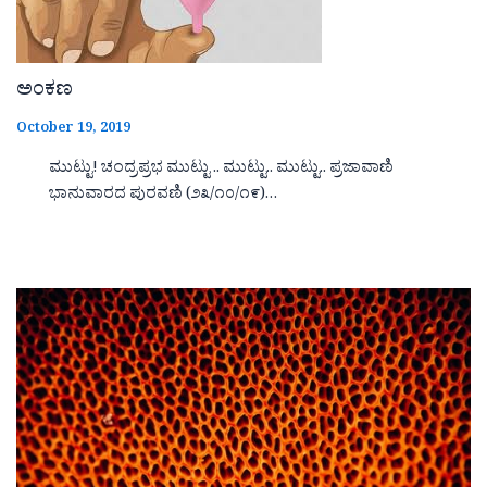
ಅಂಕಣ
October 19, 2019
ಮುಟ್ಟು! ಚಂದ್ರಪ್ರಭ ಮುಟ್ಟು .. ಮುಟ್ಟು.. ಮುಟ್ಟು.. ಪ್ರಜಾವಾಣಿ
ಭಾನುವಾರದ ಪುರವಣಿ (೨೩/೧೦/೧೯)…