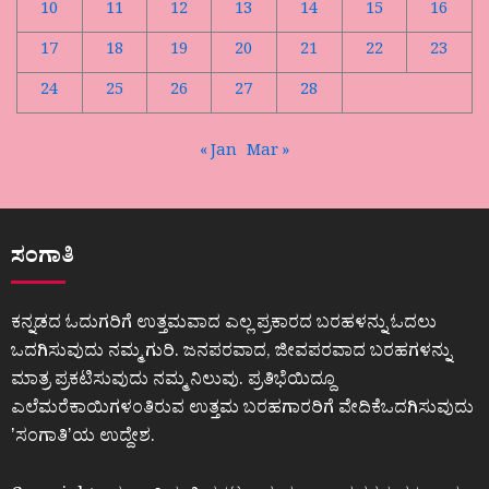
10
11
12
13
14
15
16
17
18
19
20
21
22
23
24
25
26
27
28
« Jan
Mar »
ಸಂಗಾತಿ
ಕನ್ನಡದ ಓದುಗರಿಗೆ ಉತ್ತಮವಾದ ಎಲ್ಲ ಪ್ರಕಾರದ ಬರಹಳನ್ನು ಓದಲು
ಒದಗಿಸುವುದು ನಮ್ಮ ಗುರಿ. ಜನಪರವಾದ, ಜೀವಪರವಾದ ಬರಹಗಳನ್ನು
ಮಾತ್ರ ಪ್ರಕಟಿಸುವುದು ನಮ್ಮ ನಿಲುವು. ಪ್ರತಿಭೆಯಿದ್ದೂ
ಎಲೆಮರೆಕಾಯಿಗಳಂತಿರುವ ಉತ್ತಮ ಬರಹಗಾರರಿಗೆ ವೇದಿಕೆಒದಗಿಸುವುದು
ʼಸಂಗಾತಿʼಯ ಉದ್ದೇಶ.