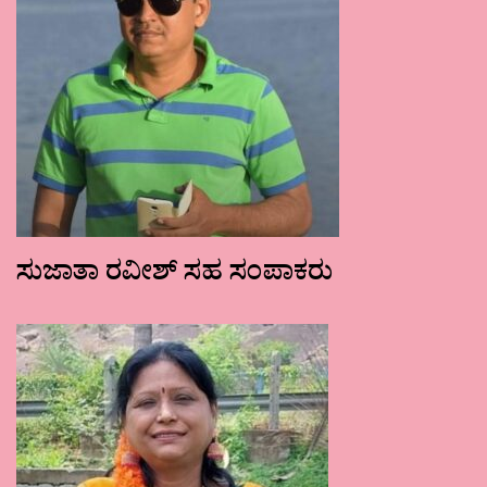
ಸುಜಾತಾ ರವೀಶ್ ಸಹ ಸಂಪಾಕರು