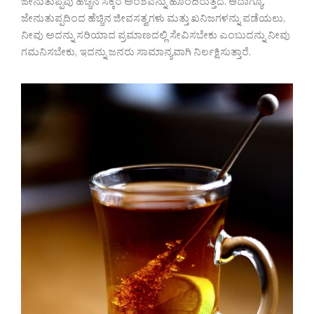
ಜೇನುತುಪ್ಪವು ಹೆಚ್ಚಿನ ಸಕ್ಕರೆ ಅಂಶವನ್ನು ಹೊಂದಿರುತ್ತದೆ. ಆದಾಗ್ಯೂ,
ಜೇನುತುಪ್ಪದಿಂದ ಹೆಚ್ಚಿನ ಜೀವಸತ್ವಗಳು ಮತ್ತು ಖನಿಜಗಳನ್ನು ಪಡೆಯಲು,
ನೀವು ಅದನ್ನು ಸರಿಯಾದ ಪ್ರಮಾಣದಲ್ಲಿ ಸೇವಿಸಬೇಕು ಎಂಬುದನ್ನು ನೀವು
ಗಮನಿಸಬೇಕು, ಇದನ್ನು ಜನರು ಸಾಮಾನ್ಯವಾಗಿ ನಿರ್ಲಕ್ಷಿಸುತ್ತಾರೆ.