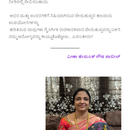
ನೀರಿನಲ್ಲಿ ಸೇವಿಸಬಹುದು.
ಆಧರ ಮತ್ತು ಉದರಗಳಿಗೆ ಸಿಹಿಯಾಗಿರುವ ಜೇನುತುಪ್ಪದ ಹಲವಾರು
ಉಪಯೋಗಗಳನ್ನು
ಹರಿತಿರುವ ನಾವುಗಳು ನೈಸರ್ಗಿಕ ರುಚಿಕಾರಕವಾದ ಜೇನುತುಪ್ಪವನ್ನು ಬಳಸಿ
ನಮ್ಮ ಆರೋಗ್ಯವನ್ನು ಕಾಯ್ದುಕೊಳ್ಳೋಣ… ಏನಂತೀರಾ?
ವೀಣಾ ಹೇಮಂತ್ ಗೌಡ ಪಾಟೀಲ್