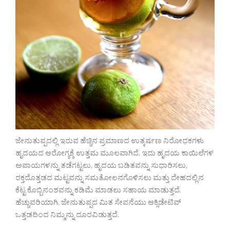
ಜೇನುತುಪ್ಪದಲ್ಲಿ ಇರುವ ಹೆಚ್ಚಿನ ಪ್ರಮಾಣದ ಉತ್ಕರ್ಷಣ ನಿರೋಧಕಗಳು
ಹೃದಯದ ಆರೋಗ್ಯಕ್ಕೆ ಉತ್ತಮ ಮೂಲವಾಗಿದೆ. ಇದು ಹೃದಯ ಕಾಯಿಲೆಗಳ
ಅಪಾಯಗಳನ್ನು ತಡೆಗಟ್ಟಲು, ಹೃದಯ ಬಡಿತವನ್ನು ಸುಧಾರಿಸಲು,
ರಕ್ತದೊತ್ತಡದ ಮಟ್ಟವನ್ನು ಸಮತೋಲನಗೊಳಿಸಲು ಮತ್ತು ದೇಹದಲ್ಲಿನ
ಕೆಟ್ಟ ಕೊಬ್ಬಿನಂಶವನ್ನು ಕಡಿಮೆ ಮಾಡಲು ಸಹಾಯ ಮಾಡುತ್ತದೆ.
ಹೆಚ್ಚುವರಿಯಾಗಿ, ಜೇನುತುಪ್ಪದ ಮಿತ ಸೇವನೆಯು ಆಕ್ಸಿಡೇಟಿವ್
ಒತ್ತಡದಿಂದ ನಿಮ್ಮನ್ನು ದೂರವಿಡುತ್ತದೆ.