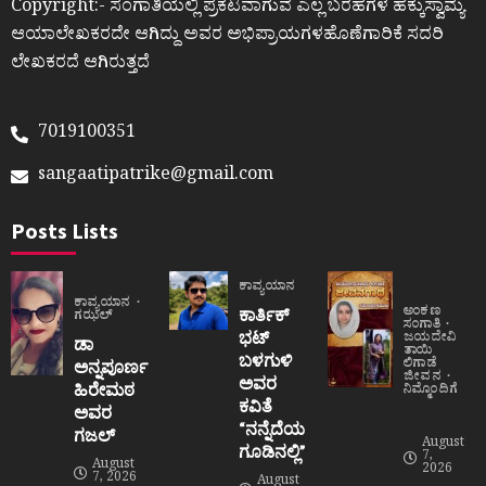
Copyright:- ಸಂಗಾತಿಯಲ್ಲಿ ಪ್ರಕಟವಾಗುವ ಎಲ್ಲ ಬರಹಗಳ ಹಕ್ಕುಸ್ವಾಮ್ಯ
ಆಯಾಲೇಖಕರದೇ ಆಗಿದ್ದು ಅವರ ಅಭಿಪ್ರಾಯಗಳಹೊಣೆಗಾರಿಕೆ ಸದರಿ
ಲೇಖಕರದೆ ಆಗಿರುತ್ತದೆ
7019100351
sangaatipatrike@gmail.com
Posts Lists
ಕಾವ್ಯಯಾನ
ಕಾವ್ಯಯಾನ
ಅಂಕಣ
ಕಾರ್ತಿಕ್
ಗಝಲ್
ಸಂಗಾತಿ
ಭಟ್
ಜಯದೇವಿ
ಡಾ
ತಾಯಿ
ಬಳಗುಳಿ
ಲಿಗಾಡೆ
ಅನ್ನಪೂರ್ಣ
ಜೀವನ
ಅವರ
ಹಿರೇಮಠ
ನಿಮ್ಮೊಂದಿಗೆ
ಕವಿತೆ
ಅವರ
“ನನ್ನೆದೆಯ
ಗಜಲ್
August
ಗೂಡಿನಲ್ಲಿ”
7,
August
2026
7, 2026
August