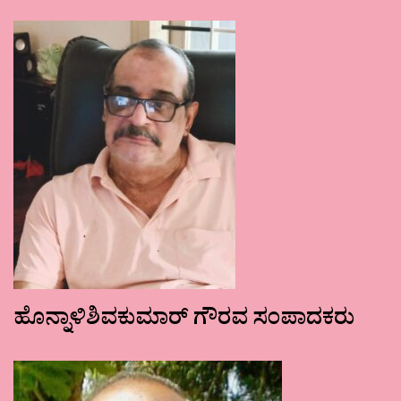
ಹೊನ್ನಾಳಿಶಿವಕುಮಾರ್ ಗೌರವ ಸಂಪಾದಕರು