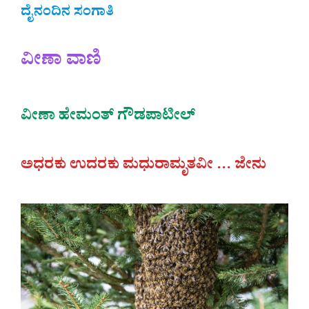
ದೈನಂದಿನ ಸಂಗಾತಿ
ವೀಣಾ ವಾಣಿ
ವೀಣಾ ಹೇಮಂತ್‌ ಗೌಡಪಾಟೀಲ್
ಅಧರಕು ಉದರಕು ಮಧುರಾಮೃತವೀ … ಜೇನು