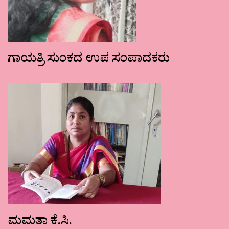
ಗಾಯತ್ರಿ ಸುಂಕದ ಉಪ ಸಂಪಾದಕರು
ಮಮತಾ ಕೆ.ಸಿ.