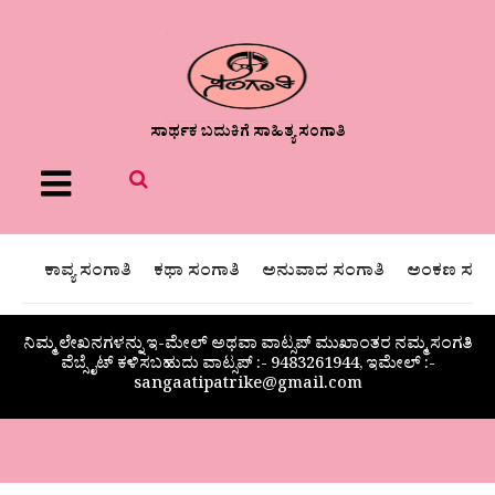
ಸಾರ್ಥಕ ಬದುಕಿಗೆ ಸಾಹಿತ್ಯ ಸಂಗಾತಿ
Menu
ಕಾವ್ಯ ಸಂಗಾತಿ
ಕಥಾ ಸಂಗಾತಿ
ಅನುವಾದ ಸಂಗಾತಿ
ಅಂಕಣ ಸಂಗಾ
ನಿಮ್ಮ ಲೇಖನಗಳನ್ನು ಇ-ಮೇಲ್ ಅಥವಾ ವಾಟ್ಸಪ್ ಮುಖಾಂತರ ನಮ್ಮ ಸಂಗತಿ
ವೆಬ್ಸೈಟ್ ಕಳಿಸಬಹುದು ವಾಟ್ಸಪ್‌ :- 9483261944, ಇಮೇಲ್ :-
sangaatipatrike@gmail.com