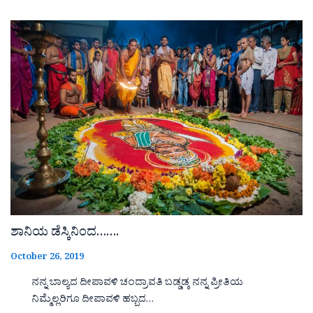
ಶಾನಿಯ ಡೆಸ್ಕಿನಿಂದ…….
October 26, 2019
ನನ್ನ ಬಾಲ್ಯದ ದೀಪಾವಳಿ ಚಂದ್ರಾವತಿ ಬಡ್ಡಡ್ಕ ನನ್ನ ಪ್ರೀತಿಯ
ನಿಮ್ಮೆಲ್ಲರಿಗೂ ದೀಪಾವಳಿ ಹಬ್ಬದ…