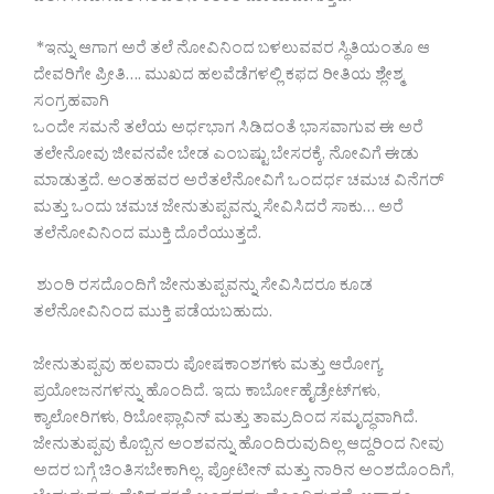
*ಇನ್ನು ಆಗಾಗ ಅರೆ ತಲೆ ನೋವಿನಿಂದ ಬಳಲುವವರ ಸ್ಥಿತಿಯಂತೂ ಆ
ದೇವರಿಗೇ ಪ್ರೀತಿ…. ಮುಖದ ಹಲವೆಡೆಗಳಲ್ಲಿ ಕಫದ ರೀತಿಯ ಶ್ಲೇಶ್ಮ
ಸಂಗ್ರಹವಾಗಿ
ಒಂದೇ ಸಮನೆ ತಲೆಯ ಅರ್ಧಭಾಗ ಸಿಡಿದಂತೆ ಭಾಸವಾಗುವ ಈ ಅರೆ
ತಲೇನೋವು ಜೀವನವೇ ಬೇಡ ಎಂಬಷ್ಟು ಬೇಸರಕ್ಕೆ, ನೋವಿಗೆ ಈಡು
ಮಾಡುತ್ತದೆ. ಅಂತಹವರ ಅರೆತಲೆನೋವಿಗೆ ಒಂದರ್ಧ ಚಮಚ ವಿನೆಗರ್
ಮತ್ತು ಒಂದು ಚಮಚ ಜೇನುತುಪ್ಪವನ್ನು ಸೇವಿಸಿದರೆ ಸಾಕು… ಅರೆ
ತಲೆನೋವಿನಿಂದ ಮುಕ್ತಿ ದೊರೆಯುತ್ತದೆ.
ಶುಂಠಿ ರಸದೊಂದಿಗೆ ಜೇನುತುಪ್ಪವನ್ನು ಸೇವಿಸಿದರೂ ಕೂಡ
ತಲೆನೋವಿನಿಂದ ಮುಕ್ತಿ ಪಡೆಯಬಹುದು.
ಜೇನುತುಪ್ಪವು ಹಲವಾರು ಪೋಷಕಾಂಶಗಳು ಮತ್ತು ಆರೋಗ್ಯ
ಪ್ರಯೋಜನಗಳನ್ನು ಹೊಂದಿದೆ. ಇದು ಕಾರ್ಬೋಹೈಡ್ರೇಟ್‌ಗಳು,
ಕ್ಯಾಲೋರಿಗಳು, ರಿಬೋಫ್ಲಾವಿನ್ ಮತ್ತು ತಾಮ್ರದಿಂದ ಸಮೃದ್ಧವಾಗಿದೆ.
ಜೇನುತುಪ್ಪವು ಕೊಬ್ಬಿನ ಅಂಶವನ್ನು ಹೊಂದಿರುವುದಿಲ್ಲ ಆದ್ದರಿಂದ ನೀವು
ಅದರ ಬಗ್ಗೆ ಚಿಂತಿಸಬೇಕಾಗಿಲ್ಲ. ಪ್ರೋಟೀನ್ ಮತ್ತು ನಾರಿನ ಅಂಶದೊಂದಿಗೆ,