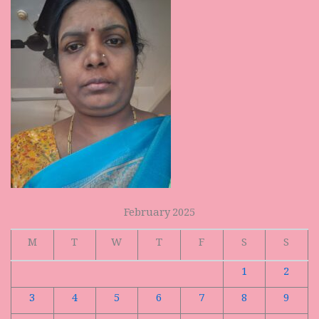
February 2025
M
T
W
T
F
S
S
1
2
3
4
5
6
7
8
9