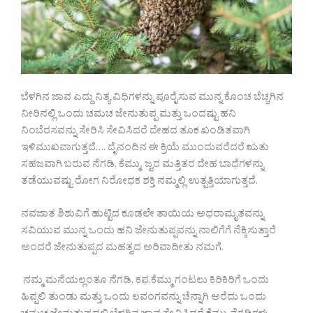
ಬೆಳಗಿನ ಜಾವ ಎದ್ದು ನಿತ್ಯ ವಿಧಿಗಳನ್ನು ಪೂರೈಸುವ ಮುನ್ನ ಕೊಂಚ ಬೆಚ್ಚಗಿನ
ನೀರಿನಲ್ಲಿ ಒಂದು ಚಮಚ ಜೇನುತುಪ್ಪ ಮತ್ತು ಒಂದಷ್ಟು ಹನಿ
ನಿಂಬೆರಸವನ್ನು ಸೇರಿಸಿ ಸೇವಿಸಿದರೆ ದೇಹದ ತೂಕ ಖಂಡಿತವಾಗಿ
ಇಳಿಮುಖವಾಗುತ್ತದೆ…. ದೈನಂದಿನ ಈ ಕ್ರಿಯೆ ಮುಂದುವರೆದರೆ ಋತು
ಸಹಜವಾಗಿ ಬರುವ ನೆಗಡಿ, ಕೆಮ್ಮು, ಜ್ವರ ಮತ್ತಿತರ ದೇಹ ಬಾಧೆಗಳನ್ನು
ತಡೆಯುವಷ್ಟು ರೋಗ ನಿರೋಧಕ ಶಕ್ತಿ ನಮ್ಮಲ್ಲಿ ಉತ್ಪತ್ತಿಯಾಗುತ್ತದೆ.
ನವಜಾತ ಶಿಶುವಿಗೆ ಹುಟ್ಟಿದ ಕೂಡಲೇ ತಾಯಿಯ ಅಧರಾಮೃತವನ್ನು
ಸವಿಯುವ ಮುನ್ನ ಒಂದು ಹನಿ ಜೇನುತುಪ್ಪವನ್ನು ನಾಲಿಗೆಗೆ ನೆಕ್ಕಿಸುತ್ತಾರೆ
ಅಂದರೆ ಜೇನುತುಪ್ಪದ ಮಹತ್ವದ ಅರಿವಾದೀತು ನಮಗೆ.
ನಮ್ಮ ಮನೆಯಲ್ಲಂತೂ ನೆಗಡಿ, ಕಫ,ಕೆಮ್ಮು ಗಂಟಲು ಕಿರಿಕಿರಿಗೆ ಒಂದು
ಹಿಪ್ಪಲಿ ತುಂಡು ಮತ್ತು ಒಂದು ಲವಂಗವನ್ನು ಚೆನ್ನಾಗಿ ಅರೆದು ಒಂದು