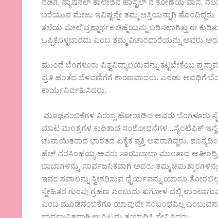
ನಡಿಗೆ, ನ್ಯಾಷನಲ್ ಕಾಲೇಜಿನ ಹಾಸ್ಟೆಲ್ ನ ಕೋಣೆಯ ವಾಸ, ನೆ
ಬರೆಯುವ ಮೇಜು ಇವಿಷ್ಟನ್ನೇ ತಮ್ಮ ಆಸ್ತಿಯನ್ನಾಗಿ ಹೊಂದಿದ್ದರ
ತಲೆಯ ಮೇಲೆ ಪ್ರಶ್ನಾರ್ಥಕ ಚಿಹ್ನೆಯನ್ನು ಬರಿಸಲಾಗಿತ್ತು ಈ ಕುರಿತ
ಒಪ್ಪಿಕೊಳ್ಳಬಾರದು ಎಂಬ ತಮ್ಮ ವಿಚಾರಧಾರೆಯನ್ನು ಅವರು ಅರ
ಮುಂದೆ ಬೆಂಗಳೂರು ವಿಶ್ವವಿದ್ಯಾಲಯವನ್ನು ಕಟ್ಟಬೇಕೆಂಬ ಪ್ರಸ
ಪ್ರತಿ ಹಂತದ ಬೆಳವಣಿಗೆಗೆ ಕಾರಣವಾದರು. ಎರಡು ಅವಧಿಗೆ ಬೆಂಗ
ಕಾರ್ಯನಿರ್ವಹಿಸಿದರು.
ಮೂಢನಂಬಿಕೆಗಳ ವಿರುದ್ಧ ಹೋರಾಡಿದ ಅವರು ಬೆಂಗಳೂರು ಸೈನ್ಸ್ 
ಮಾಟ ಮಂತ್ರಗಳ ಕುರಿತಾದ ಸಂಶೋಧನೆಗಳ…ಸೈಂಟಿಫಿಕ್ ಇನ್ವೆಸ್ಟಿಗ
ಚುನಾಯಿತರಾದ ಭಾರತದ ಏಕೈಕ ವ್ಯಕ್ತಿ ಅವರಾಗಿದ್ದರು. ಶೂನ್ಯದಿಂದ ಏ
ಹೆಚ್ ನರಸಿಂಹಯ್ಯ ಅವರು ಸಾಯಿಬಾಬಾ ಮುಂತಾದ ಅತೀಂದ್ರಿಯ ಶಕ್
ಬಾಬಾಗಳನ್ನು ಸಾರ್ವಜನಿಕವಾಗಿ ಅವರು ತಮ್ಮ ಚಮತ್ಕಾರಗಳನ
ಇವರ ಸವಾಲನ್ನು ಸ್ವೀಕರಿಸುವ ಧೈರ್ಯವನ್ನು ಯಾರೂ ತೋರಲಿಲ
ಸ್ನೇಹಿತರ ಗುಂಪು ಗ್ರಹಣ ಎಂಬುದು ಖಗೋಳ ದಲ್ಲಿ ಉಂಟಾಗುವ ಒ
ಎಂಬ ಮೂಡನಂಬಿಕೆಗೂ ಯಾವುದೇ ಸಂಬಂಧವಿಲ್ಲ ಎಂಬುದನ್ನು ಜ