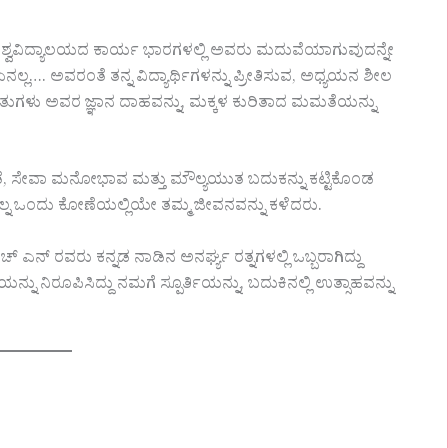
ಿಶ್ವವಿದ್ಯಾಲಯದ ಕಾರ್ಯ ಭಾರಗಳಲ್ಲಿ ಅವರು ಮದುವೆಯಾಗುವುದನ್ನೇ
ಲ…. ಅವರಂತೆ ತನ್ನ ವಿದ್ಯಾರ್ಥಿಗಳನ್ನು ಪ್ರೀತಿಸುವ, ಅಧ್ಯಯನ ಶೀಲ
ಬ ಮಾತುಗಳು ಅವರ ಜ್ಞಾನ ದಾಹವನ್ನು, ಮಕ್ಕಳ ಕುರಿತಾದ ಮಮತೆಯನ್ನು
ಣಿಕತೆ, ಸೇವಾ ಮನೋಭಾವ ಮತ್ತು ಮೌಲ್ಯಯುತ ಬದುಕನ್ನು ಕಟ್ಟಿಕೊಂಡ
ಲ್ನ ಒಂದು ಕೋಣೆಯಲ್ಲಿಯೇ ತಮ್ಮ ಜೀವನವನ್ನು ಕಳೆದರು.
್ ರವರು ಕನ್ನಡ ನಾಡಿನ ಅನರ್ಘ್ಯ ರತ್ನಗಳಲ್ಲಿ ಒಬ್ಬರಾಗಿದ್ದು
 ನಿರೂಪಿಸಿದ್ದು ನಮಗೆ ಸ್ಪೂರ್ತಿಯನ್ನು, ಬದುಕಿನಲ್ಲಿ ಉತ್ಸಾಹವನ್ನು