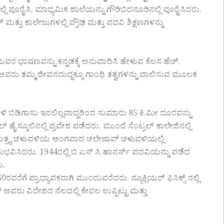
 ಪೂರೈಸಿ, ಮಾಧ್ಯಮಿಕ ಶಾಲೆಯನ್ನು ಗೌರಿಬಿದನೂರಿನಲ್ಲಿ ಪೂರೈಸಿದರು.
ತ್ತು ಕಾಲೇಜುಗಳಲ್ಲಿ ಪ್ರೌಢ ಮತ್ತು ಪದವಿ ಶಿಕ್ಷಣಗಳನ್ನು
ವರ ಭಾಷಣವನ್ನು ಕನ್ನಡಕ್ಕೆ ಅನುವಾದಿಸಿ ಹೇಳುವ ಕೆಲಸ ಹೆಚ್.
ವರು ತಮ್ಮ ಜೀವನದುದ್ದಕ್ಕೂ ಗಾಂಧಿ ತತ್ವಗಳನ್ನು ಪಾಲಿಸುವ ಮೂಲಕ
 ಬಿಡಿಗಾಸು ಇರಲಿಲ್ಲವಾದ್ದರಿಂದ ಸುಮಾರು 85 ಕಿ.ಮೀ ದೂರವನ್ನು
ಹೈಸ್ಕೂಲಿನಲ್ಲಿ ಪ್ರವೇಶ ಪಡೆದರು. ಮುಂದೆ ಸೆಂಟ್ರಲ್ ಕಾಲೇಜಿನಲ್ಲಿ
ವಾತಂತ್ರ್ಯ ಚಳುವಳಿಯ ಅಂಗವಾದ ಚಲೇಜಾವ್ ಚಳುವಳಿಯಲ್ಲಿ
ಿಸಿದರು. 1944ರಲ್ಲಿ ಬಿ ಎಸ್‌ ಸಿ ಹಾನರ್ಸ್ ಪದವಿಯನ್ನು ಪಡೆದ
ು.
ಗೆ ಪ್ರಾಧ್ಯಾಪಕರಾಗಿ ಮುಂದುವರೆದರು. ನ್ಯೂಕ್ಲಿಯರ್ ಫಿಸಿಕ್ಸ್ ನಲ್ಲಿ
ವರು ವಿದೇಶದ ನೆಲದಲ್ಲಿ ಕೇವಲ ಉಪ್ಪಿಟ್ಟು ಮತ್ತು