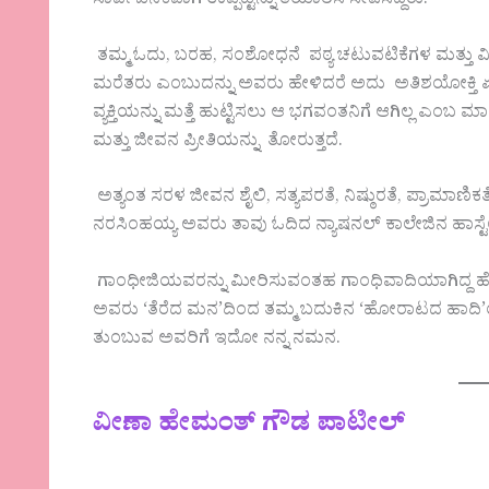
ಸಾರ್ವಜನಿಕವಾಗಿ ಉಪ್ಪಿಟ್ಟನ್ನು ತಯಾರಿಸಿ ಸೇವಿಸಿದ್ದರು.
ತಮ್ಮ ಓದು, ಬರಹ, ಸಂಶೋಧನೆ ಪಠ್ಯ ಚಟುವಟಿಕೆಗಳ ಮತ್ತು ವ
ಮರೆತರು ಎಂಬುದನ್ನು ಅವರು ಹೇಳಿದರೆ ಅದು ಅತಿಶಯೋಕ್ತಿ ಏನಲ್
ವ್ಯಕ್ತಿಯನ್ನು ಮತ್ತೆ ಹುಟ್ಟಿಸಲು ಆ ಭಗವಂತನಿಗೆ ಆಗಿಲ್ಲ ಎಂ
ಮತ್ತು ಜೀವನ ಪ್ರೀತಿಯನ್ನು ತೋರುತ್ತದೆ.
ಅತ್ಯಂತ ಸರಳ ಜೀವನ ಶೈಲಿ, ಸತ್ಯಪರತೆ, ನಿಷ್ಠುರತೆ, ಪ್ರಾಮಾ
ನರಸಿಂಹಯ್ಯ ಅವರು ತಾವು ಓದಿದ ನ್ಯಾಷನಲ್ ಕಾಲೇಜಿನ ಹಾಸ್ಟೆ
ಗಾಂಧೀಜಿಯವರನ್ನು ಮೀರಿಸುವಂತಹ ಗಾಂಧಿವಾದಿಯಾಗಿದ್ದ ಹೆಚ್ ಎನ
ಅವರು ‘ತೆರೆದ ಮನ’ದಿಂದ ತಮ್ಮ ಬದುಕಿನ ‘ಹೋರಾಟದ ಹಾದಿ’ಯನ್ನು
ತುಂಬುವ ಅವರಿಗೆ ಇದೋ ನನ್ನ ನಮನ.
ವೀಣಾ ಹೇಮಂತ್ ಗೌಡ ಪಾಟೀಲ್