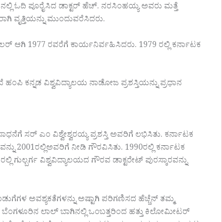
ನಲ್ಲಿ ಓದಿ ಪೂರೈಸಿದ ಡಾಕ್ಟರ್ ಹೆಚ್. ನರಸಿಂಹಯ್ಯ ಅವರು ಮತ್ತೆ
ಗಿ ವೃತ್ತಿಯನ್ನು ಮುಂದುವರೆಸಿದರು.
ಸಲರ್ ಆಗಿ 1977 ರವರೆಗೆ ಕಾರ್ಯನಿರ್ವಹಿಸಿದರು. 1979 ರಲ್ಲಿ ಕರ್ನಾಟಕ
ದೆ ಹಂಪಿ ಕನ್ನಡ ವಿಶ್ವವಿದ್ಯಾಲಯ ನಾಡೋಜ ಪ್ರಶಸ್ತಿಯನ್ನು ಪ್ರಧಾನ
ಧನೆಗೆ ಸರ್ ಎಂ ವಿಶ್ವೇಶ್ವರಯ್ಯ ಪ್ರಶಸ್ತಿ ಅವರಿಗೆ ಲಭಿಸಿತು. ಕರ್ನಾಟಕ
ಾರವನ್ನು 2001ರಲ್ಲಿಅವರಿಗೆ ನೀಡಿ ಗೌರವಿಸಿತು. 1990ರಲ್ಲಿ ಕರ್ನಾಟಕ
ಗುಲ್ಬರ್ಗ ವಿಶ್ವವಿದ್ಯಾಲಯದ ಗೌರವ ಡಾಕ್ಟರೇಟ್ ಪುರಸ್ಕಾರವನ್ನು
ಗೆಗಳ ಅವಶ್ಯಕತೆಗಳನ್ನು ಅಷ್ಟಾಗಿ ಪರಿಗಣಿಸದ ಹೆಚ್ಚೆನ್ ತಮ್ಮ
ಿದಿನ ಬೆಂಗಳೂರಿನ ಲಾಲ್ ಬಾಗಿನಲ್ಲಿ ಒಂಬತ್ತರಿಂದ ಹತ್ತು ಕಿಲೋಮೀಟರ್