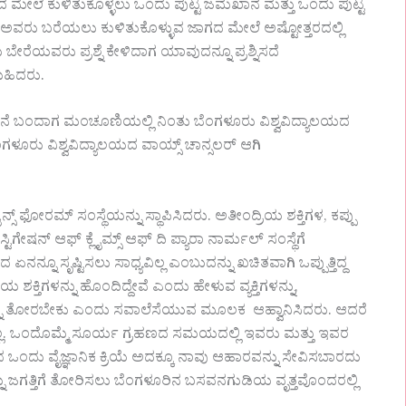
ಲದ ಮೇಲೆ ಕುಳಿತುಕೊಳ್ಳಲು ಒಂದು ಪುಟ್ಟ ಜಮಖಾನ ಮತ್ತು ಒಂದು ಪುಟ್ಟ
ು. ಅವರು ಬರೆಯಲು ಕುಳಿತುಕೊಳ್ಳುವ ಜಾಗದ ಮೇಲೆ ಅಷ್ಟೋತ್ತರದಲ್ಲಿ
ು ಬೇರೆಯವರು ಪ್ರಶ್ನೆ ಕೇಳಿದಾಗ ಯಾವುದನ್ನೂ ಪ್ರಶ್ನಿಸದೆ
ುಹಿದರು.
್ತಾವನೆ ಬಂದಾಗ ಮಂಚೂಣಿಯಲ್ಲಿ ನಿಂತು ಬೆಂಗಳೂರು ವಿಶ್ವವಿದ್ಯಾಲಯದ
ಳೂರು ವಿಶ್ವವಿದ್ಯಾಲಯದ ವಾಯ್ಸ್ ಚಾನ್ಸಲರ್ ಆಗಿ
ಫೋರಮ್ ಸಂಸ್ಥೆಯನ್ನು ಸ್ಥಾಪಿಸಿದರು. ಅತೀಂದ್ರಿಯ ಶಕ್ತಿಗಳ, ಕಪ್ಪು
ೇಷನ್ ಆಫ್ ಕ್ಲೈಮ್ಸ್ ಆಫ್ ದಿ ಪ್ಯಾರಾ ನಾರ್ಮಲ್ ಸಂಸ್ಥೆಗೆ
ನನ್ನೂ ಸೃಷ್ಟಿಸಲು ಸಾಧ್ಯವಿಲ್ಲ ಎಂಬುದನ್ನು ಖಚಿತವಾಗಿ ಒಪ್ಪುತ್ತಿದ್ದ
ತಿಗಳನ್ನು ಹೊಂದಿದ್ದೇವೆ ಎಂದು ಹೇಳುವ ವ್ಯಕ್ತಿಗಳನ್ನು,
್ನು ತೋರಬೇಕು ಎಂದು ಸವಾಲೆಸೆಯುವ ಮೂಲಕ ಆಹ್ವಾನಿಸಿದರು. ಆದರೆ
್ಲ. ಒಂದೊಮ್ಮೆ ಸೂರ್ಯ ಗ್ರಹಣದ ಸಮಯದಲ್ಲಿ ಇವರು ಮತ್ತು ಇವರ
ಂದು ವೈಜ್ಞಾನಿಕ ಕ್ರಿಯೆ ಅದಕ್ಕೂ ನಾವು ಆಹಾರವನ್ನು ಸೇವಿಸಬಾರದು
ಗತ್ತಿಗೆ ತೋರಿಸಲು ಬೆಂಗಳೂರಿನ ಬಸವನಗುಡಿಯ ವೃತ್ತವೊಂದರಲ್ಲಿ