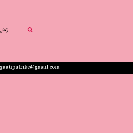
 ಬಗ್ಗೆ
 sangaatipatrike@gmail.com