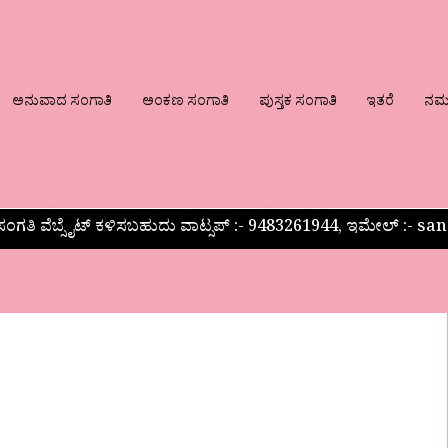
ಅನುವಾದ ಸಂಗಾತಿ
ಅಂಕಣ ಸಂಗಾತಿ
ಪುಸ್ತಕ ಸಂಗಾತಿ
ಇತರೆ
ನಮ್ಮ
ಂಗತಿ ವೆಬ್ಸೈಟ್ ಕಳಿಸಬಹುದು ವಾಟ್ಸಪ್‌ :- 9483261944, ಇಮೇಲ್ :-