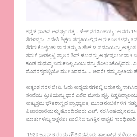
ಕನ್ನಡ ನಾಡಿನ ಅನರ್ಘ್ಯ ರತ್ನ… ಹೆಚ್ ನರಸಿಂಹಯ್ಯ : ಅವರು 1960
ತೆರಳಿದ್ದರು. ವಿದೇಶಿ ಶಿಕ್ಷಣ ಪದ್ಧತಿಯಲ್ಲಿನ ಅನುಕೂಲಗಳನ್ನ
ತೆಗೆದುಕೊಳ್ಳಬಹುದಾದ ತಮ್ಮ ಪಿ ಹೆಚ್ ಡಿ ಪದವಿಯನ್ನು ಅತ್ಯಂತ
ತಮಗೆ ನೀಡಲ್ಪಟ್ಟ ಸ್ಕಾಲರ ಶಿಪ್ ಹಣವನ್ನು ಅರ್ಥಪೂರ್ಣವಾ
ಕೂಡ ಮನುಷ್ಯ ಬದುಕಬಲ್ಲ ಎಂಬುದನ್ನು ತೋರಿಸಿಕೊಟ್ಟವರು. ವಿದ
ಮೊಸರನ್ನದಲ್ಲಿಯೇ ಮುಗಿಸಿದವರು…. ಅವರೇ ನಮ್ಮ ಪ್ರೀತಿಯ ಹ
ಅತ್ಯಂತ ಸರಳ ಜೀವಿ. ಓದು ಅಧ್ಯಯನಗಳಲ್ಲಿ ಬದುಕನ್ನು ಸಾಗಿಸಿದ
ತಂದೆಯ ಪ್ರೀತಿಯನ್ನು ಧಾರೆ ಎರೆದ ಮೇರು ವ್ಯಕ್ತಿ. ವಿಶ್ವವಿದ್ಯ
ಅತ್ಯುತ್ತಮ ಭೌತಶಾಸ್ತ್ರದ ಪ್ರಾಧ್ಯಾಪಕ, ಮೂಡನಂಬಿಕೆಗಳಿಗೆ ಸಡ್
ವಿಚಾರಧಾರೆಯನ್ನು ಹೊಂದಿದವರು ಎಚ್. ನರಸಿಂಹಯ್ಯನವರ
ಮಾತುಗಳನ್ನು ಅಕ್ಷರಶಃ ಪಾಲಿಸಿದ ಜಗತ್ತಿನ ಅಪ್ಪಟ ಗಾಂಧಿವಾದ
1920 ಜೂನ್ 6 ರಂದು ಗೌರಿಬಿದನೂರು ತಾಲೂಕಿನ ಹಳೆಯ ಉಪ್ಪಾರಹ