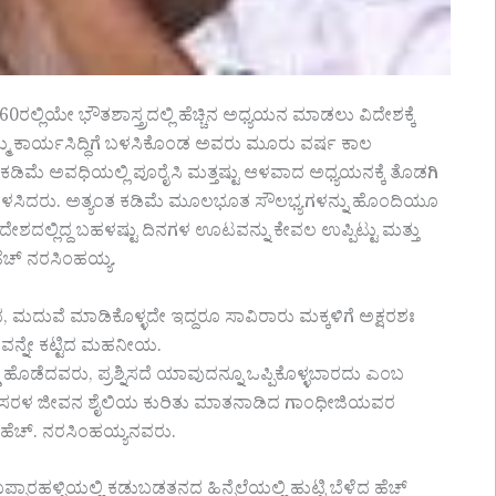
ರಲ್ಲಿಯೇ ಭೌತಶಾಸ್ತ್ರದಲ್ಲಿ ಹೆಚ್ಚಿನ ಅಧ್ಯಯನ ಮಾಡಲು ವಿದೇಶಕ್ಕೆ
ು ತಮ್ಮ ಕಾರ್ಯಸಿದ್ಧಿಗೆ ಬಳಸಿಕೊಂಡ ಅವರು ಮೂರು ವರ್ಷ ಕಾಲ
 ಕಡಿಮೆ ಅವಧಿಯಲ್ಲಿ ಪೂರೈಸಿ ಮತ್ತಷ್ಟು ಆಳವಾದ ಅಧ್ಯಯನಕ್ಕೆ ತೊಡಗಿ
ಗಿ ಬಳಸಿದರು. ಅತ್ಯಂತ ಕಡಿಮೆ ಮೂಲಭೂತ ಸೌಲಭ್ಯಗಳನ್ನು ಹೊಂದಿಯೂ
ೇಶದಲ್ಲಿದ್ದ ಬಹಳಷ್ಟು ದಿನಗಳ ಊಟವನ್ನು ಕೇವಲ ಉಪ್ಪಿಟ್ಟು ಮತ್ತು
ೆಚ್ ನರಸಿಂಹಯ್ಯ.
, ಮದುವೆ ಮಾಡಿಕೊಳ್ಳದೇ ಇದ್ದರೂ ಸಾವಿರಾರು ಮಕ್ಕಳಿಗೆ ಅಕ್ಷರಶಃ
ಾಲಯವನ್ನೇ ಕಟ್ಟಿದ ಮಹನೀಯ.
ಡು ಹೊಡೆದವರು, ಪ್ರಶ್ನಿಸದೆ ಯಾವುದನ್ನೂ ಒಪ್ಪಿಕೊಳ್ಳಬಾರದು ಎಂಬ
ು.ಸರಳ ಜೀವನ ಶೈಲಿಯ ಕುರಿತು ಮಾತನಾಡಿದ ಗಾಂಧೀಜಿಯವರ
ಿ ಹೆಚ್. ನರಸಿಂಹಯ್ಯನವರು.
ಳ್ಳಿಯಲ್ಲಿ ಕಡುಬಡತನದ ಹಿನ್ನೆಲೆಯಲ್ಲಿ ಹುಟ್ಟಿ ಬೆಳೆದ ಹೆಚ್