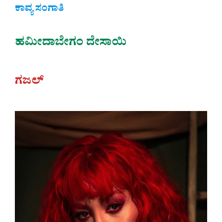
ಕಾವ್ಯ ಸಂಗಾತಿ
ಹಮೀದಾಬೇಗಂ ದೇಸಾಯಿ
ಗಜಲ್