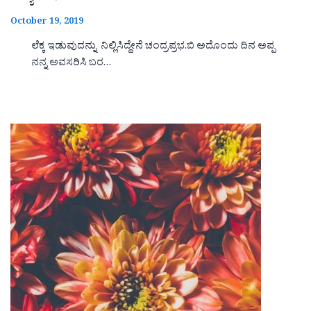
October 19, 2019
ಲೆಕ್ಕ ಇಡುವುದನ್ನು ನಿಲ್ಲಿಸಿದ್ದೇನೆ ಚಂದ್ರಪ್ರಭ.ಬಿ ಅದೊಂದು ದಿನ ಅಪ್ಪ
ನನ್ನ ಅವಸರಿಸಿ ಬರ…