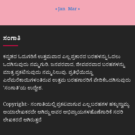
« Jan
Mar »
ಸಂಗಾತಿ
ಕನ್ನಡದ ಓದುಗರಿಗೆ ಉತ್ತಮವಾದ ಎಲ್ಲ ಪ್ರಕಾರದ ಬರಹಳನ್ನು ಓದಲು
ಒದಗಿಸುವುದು ನಮ್ಮ ಗುರಿ. ಜನಪರವಾದ, ಜೀವಪರವಾದ ಬರಹಗಳನ್ನು
ಮಾತ್ರ ಪ್ರಕಟಿಸುವುದು ನಮ್ಮ ನಿಲುವು. ಪ್ರತಿಭೆಯಿದ್ದೂ
ಎಲೆಮರೆಕಾಯಿಗಳಂತಿರುವ ಉತ್ತಮ ಬರಹಗಾರರಿಗೆ ವೇದಿಕೆಒದಗಿಸುವುದು
ʼಸಂಗಾತಿʼಯ ಉದ್ದೇಶ.
Copyright:- ಸಂಗಾತಿಯಲ್ಲಿ ಪ್ರಕಟವಾಗುವ ಎಲ್ಲ ಬರಹಗಳ ಹಕ್ಕುಸ್ವಾಮ್ಯ
ಆಯಾಲೇಖಕರದೇ ಆಗಿದ್ದು ಅವರ ಅಭಿಪ್ರಾಯಗಳಹೊಣೆಗಾರಿಕೆ ಸದರಿ
ಲೇಖಕರದೆ ಆಗಿರುತ್ತದೆ