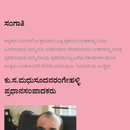
ಸಂಗಾತಿ
ಕನ್ನಡದ ಓದುಗರಿಗೆ ಉತ್ತಮವಾದ ಎಲ್ಲ ಪ್ರಕಾರದ ಬರಹಳನ್ನು ಓದಲು
ಒದಗಿಸುವುದು ನಮ್ಮ ಗುರಿ. ಜನಪರವಾದ, ಜೀವಪರವಾದ ಬರಹಗಳನ್ನು ಮಾತ್ರ
ಪ್ರಕಟಿಸುವುದು ನಮ್ಮ ನಿಲುವು. ಪ್ರತಿಭೆಯಿದ್ದೂ ಎಲೆಮರೆಕಾಯಿಗಳಂತಿರುವ
ಉತ್ತಮ ಬರಹಗಾರರಿಗೆ ವೇದಿಕೆಒದಗಿಸುವುದು ʼಸಂಗಾತಿʼಯ ಉದ್ದೇಶ.
ಕು.ಸ.ಮಧುಸೂದನರಂಗೇಹಳ್ಳಿ
ಪ್ರಧಾನಸಂಪಾದಕರು