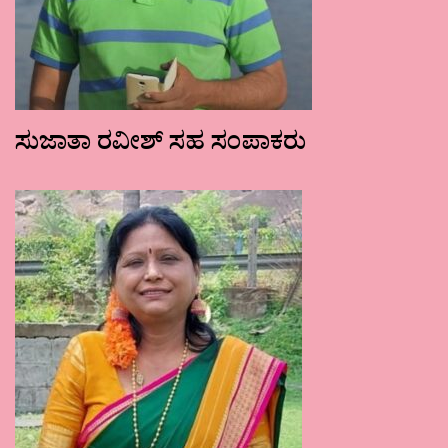
ಸುಜಾತಾ ರವೀಶ್ ಸಹ ಸಂಪಾಕರು