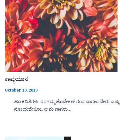
ಕಾವ್ಯಯಾನ
October 19, 2019
ಹೂ ಕವಿತೆಗಳು. ರಂಗಮ್ಮ ಹೊದೇಕಲ್ ಗಂಧವಾಗಲು ಬೇರು ಎಷ್ಟು
ನೋಯಬೇಕೋ.. ಘಮ ವಾಗಲು…