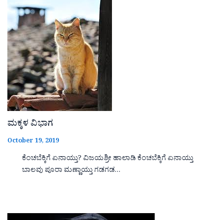
ಮಕ್ಕಳ ವಿಭಾಗ
October 19, 2019
ಕೆಂಚಬೆಕ್ಕಿಗೆ ಏನಾಯ್ತು? ವಿಜಯಶ್ರೀ ಹಾಲಾಡಿ ಕೆಂಚಬೆಕ್ಕಿಗೆ ಏನಾಯ್ತು
ಬಾಲವು ಪೂರಾ ಮಣ್ಣಾಯ್ತು ಗಡಗಡ…