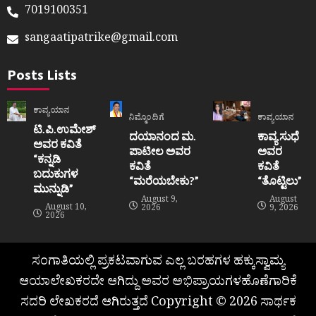
7019100351
sangaatipatrike@gmail.com
Posts Lists
ಕಾವ್ಯಯಾನ
ನಿಮ್ಮೊಂದಿಗೆ
ಕಾವ್ಯಯಾನ
ಟಿ.ಪಿ.ಉಮೇಶ್
ದಯಾನಂದ ಮ.
ಕಾವ್ಯ ಸುಧೆ
ಅವರ ಕವಿತೆ
ಪಾಟೀಲ ಅವರ
ಅವರ
“ಕನ್ನಡಿ
ಕವಿತೆ
ಕವಿತೆ
ಬದುಕುಗಳ
“ಮರೆಯಬೇಕು?”
“ತೊಟ್ಟಿಲು”
ಮುನ್ನುಡಿ”
August 9,
August
August 10,
2026
9, 2026
2026
ಸಂಗಾತಿಯಲ್ಲಿ ಪ್ರಕಟವಾಗುವ ಎಲ್ಲ ಬರಹಗಳ ಹಕ್ಕುಸ್ವಾಮ್ಯ
ಆಯಾಲೇಖಕರದೇ ಆಗಿದ್ದು ಅವರ ಅಭಿಪ್ರಾಯಗಳಹೊಣೆಗಾರಿಕೆ
ಸದರಿ ಲೇಖಕರದೆ ಆಗಿರುತ್ತದೆ Copyright © 2026 ಸಾರ್ಥಕ