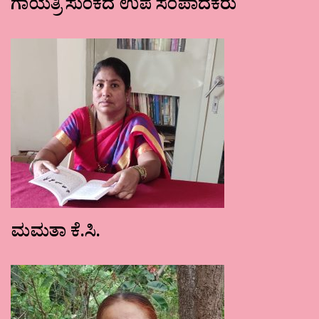
ಗಾಯತ್ರಿ ಸುಂಕದ ಉಪ ಸಂಪಾದಕರು
ಮಮತಾ ಕೆ.ಸಿ.