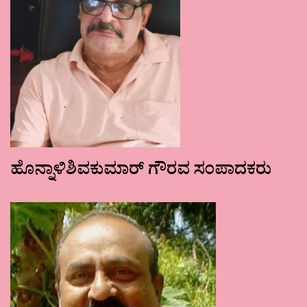
ಹೊನ್ನಾಳಿಶಿವಕುಮಾರ್ ಗೌರವ ಸಂಪಾದಕರು