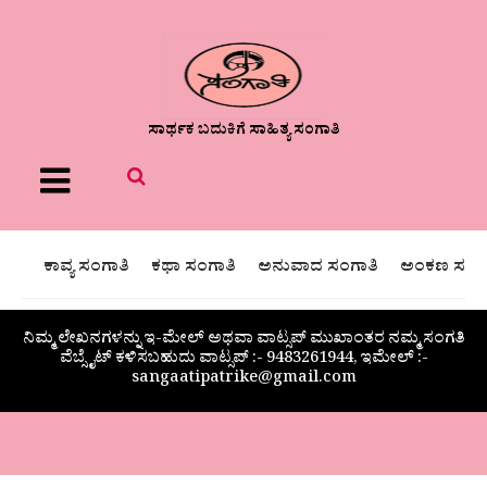
ಸಾರ್ಥಕ ಬದುಕಿಗೆ ಸಾಹಿತ್ಯ ಸಂಗಾತಿ
Menu
ಕಾವ್ಯ ಸಂಗಾತಿ
ಕಥಾ ಸಂಗಾತಿ
ಅನುವಾದ ಸಂಗಾತಿ
ಅಂಕಣ ಸಂಗಾ
ನಿಮ್ಮ ಲೇಖನಗಳನ್ನು ಇ-ಮೇಲ್ ಅಥವಾ ವಾಟ್ಸಪ್ ಮುಖಾಂತರ ನಮ್ಮ ಸಂಗತಿ
ವೆಬ್ಸೈಟ್ ಕಳಿಸಬಹುದು ವಾಟ್ಸಪ್‌ :- 9483261944, ಇಮೇಲ್ :-
sangaatipatrike@gmail.com