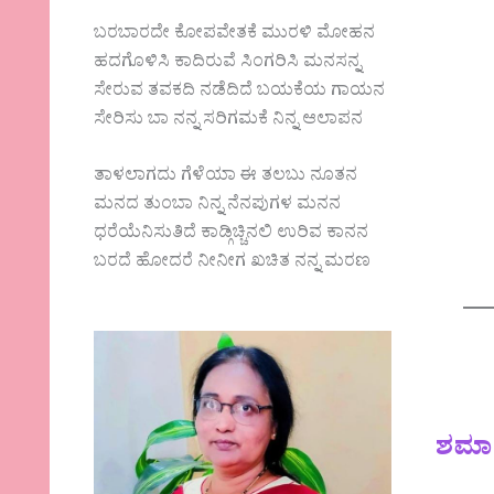
ಬರಬಾರದೇ ಕೋಪವೇತಕೆ ಮುರಳಿ ಮೋಹನ
ಹದಗೊಳಿಸಿ ಕಾದಿರುವೆ ಸಿಂಗರಿಸಿ ಮನಸನ್ನ
ಸೇರುವ ತವಕದಿ ನಡೆದಿದೆ ಬಯಕೆಯ ಗಾಯನ
ಸೇರಿಸು ಬಾ ನನ್ನ ಸರಿಗಮಕೆ ನಿನ್ನ ಆಲಾಪನ
ತಾಳಲಾಗದು ಗೆಳೆಯಾ ಈ ತಲಬು ನೂತನ
ಮನದ ತುಂಬಾ ನಿನ್ನ ನೆನಪುಗಳ ಮನನ
ಧರೆಯೆನಿಸುತಿದೆ ಕಾಡ್ಗಿಚ್ಚಿನಲಿ ಉರಿವ ಕಾನನ
ಬರದೆ ಹೋದರೆ ನೀನೀಗ ಖಚಿತ ನನ್ನ ಮರಣ
ಶಮಾ