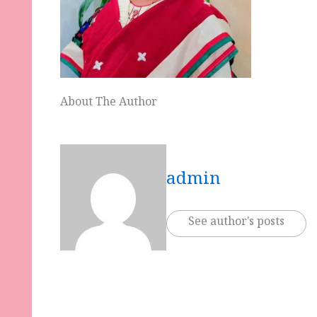
About The Author
admin
See author's posts