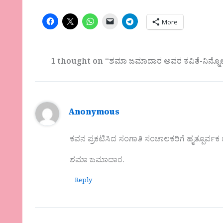
More
1 thought on “ಶಮಾ ಜಮಾದಾರ ಅವರ ಕವಿತೆ-ನಿನ್ನೊಲ
Anonymous
ಕವನ ಪ್ರಕಟಿಸಿದ ಸಂಗಾತಿ ಸಂಚಾಲಕರಿಗೆ ಹೃತ್ಪೂರ್ವಕ
ಶಮಾ ಜಮಾದಾರ.
Reply