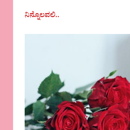
ನಿನ್ನೊಲವಲಿ..