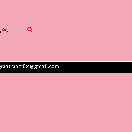
 ಬಗ್ಗೆ
 sangaatipatrike@gmail.com