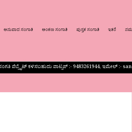
ಅನುವಾದ ಸಂಗಾತಿ
ಅಂಕಣ ಸಂಗಾತಿ
ಪುಸ್ತಕ ಸಂಗಾತಿ
ಇತರೆ
ನಮ್ಮ
ಂಗತಿ ವೆಬ್ಸೈಟ್ ಕಳಿಸಬಹುದು ವಾಟ್ಸಪ್‌ :- 9483261944, ಇಮೇಲ್ :-