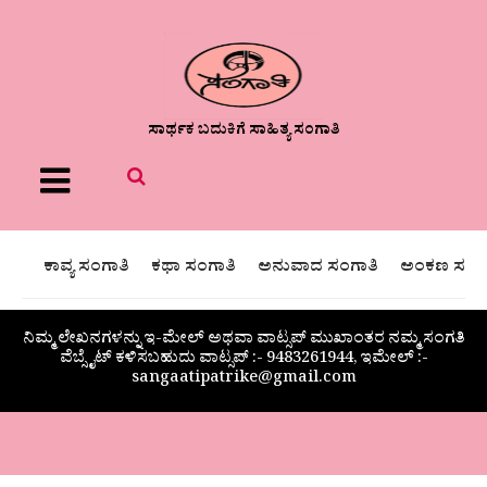
ಸಾರ್ಥಕ ಬದುಕಿಗೆ ಸಾಹಿತ್ಯ ಸಂಗಾತಿ
Menu
ಕಾವ್ಯ ಸಂಗಾತಿ
ಕಥಾ ಸಂಗಾತಿ
ಅನುವಾದ ಸಂಗಾತಿ
ಅಂಕಣ ಸಂಗಾ
ನಿಮ್ಮ ಲೇಖನಗಳನ್ನು ಇ-ಮೇಲ್ ಅಥವಾ ವಾಟ್ಸಪ್ ಮುಖಾಂತರ ನಮ್ಮ ಸಂಗತಿ
ವೆಬ್ಸೈಟ್ ಕಳಿಸಬಹುದು ವಾಟ್ಸಪ್‌ :- 9483261944, ಇಮೇಲ್ :-
sangaatipatrike@gmail.com