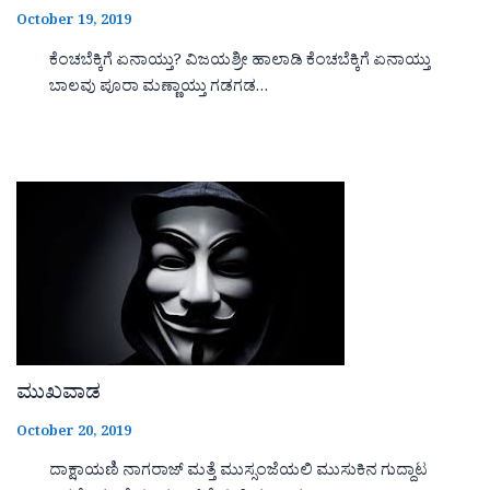
October 19, 2019
ಕೆಂಚಬೆಕ್ಕಿಗೆ ಏನಾಯ್ತು? ವಿಜಯಶ್ರೀ ಹಾಲಾಡಿ ಕೆಂಚಬೆಕ್ಕಿಗೆ ಏನಾಯ್ತು
ಬಾಲವು ಪೂರಾ ಮಣ್ಣಾಯ್ತು ಗಡಗಡ…
ಮುಖವಾಡ
October 20, 2019
ದಾಕ್ಷಾಯಣಿ ನಾಗರಾಜ್ ಮತ್ತೆ ಮುಸ್ಸಂಜೆಯಲಿ ಮುಸುಕಿನ ಗುದ್ದಾಟ