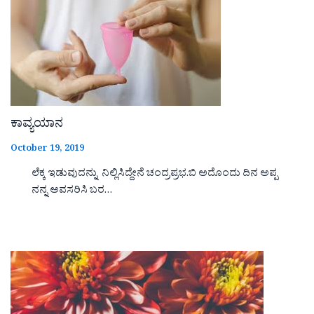
ಕಾವ್ಯಯಾನ
October 19, 2019
ಲೆಕ್ಕ ಇಡುವುದನ್ನು ನಿಲ್ಲಿಸಿದ್ದೇನೆ ಚಂದ್ರಪ್ರಭ.ಬಿ ಅದೊಂದು ದಿನ ಅಪ್ಪ
ನನ್ನ ಅವಸರಿಸಿ ಬರ…