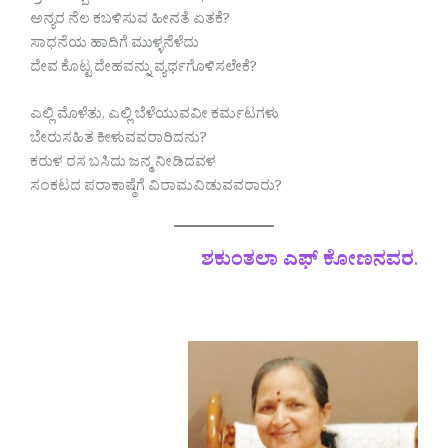
ಅನ್ಯರ ನೆಲ ಕಬಳಿಸುವ ಹೀನತೆ ಏತಕೆ?
ಸಾಧನೆಯ ಹಾದಿಗೆ ಮುಳ್ಳನೆಳೆದು
ದೇವ ಕೊಟ್ಟ ದೇಹವನ್ನು ವ್ಯರ್ಥಗೊಳಿಸಲೇಕೆ?
ಎಲ್ಲಿ ಮೊಳೆತು, ಎಲ್ಲಿ ಬೆಳೆಯುವವೀ ಕರ್ಮಟಗಳು
ಬೇರುಸಹಿತ ಕೀಳುವವರಾರಿದನು?
ಕರುಳ ರಸ ಬಸಿದು ಜನ್ಮ ನೀಡಿದವಳ
ಸಂಕಟದ ಪರಾಕಾಷ್ಠೆಗೆ ವಿರಾಮವಿಡುವವರಾರು?
ಶಕುಂತಲಾ ಎಫ್ ಕೋಣನವರ
.