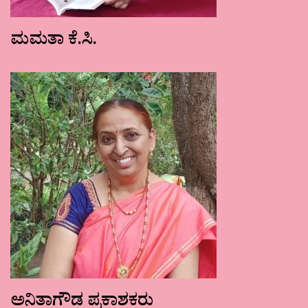
ಮಮತಾ ಕೆ.ಸಿ.
ಅನಿತಾಗೌಡ ಪ್ರಕಾಶಕರು