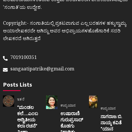
ಎಲೆಮರೆಕಾಯಿಗಳಂತಿರುವ ಉತ್ತಮ ಬರಹಗಾರರಿಗೆ ವೇದಿಕೆಒದಗಿಸುವುದು
ʼಸಂಗಾತಿʼಯ ಉದ್ದೇಶ.
Copyright:- ಸಂಗಾತಿಯಲ್ಲಿ ಪ್ರಕಟವಾಗುವ ಎಲ್ಲ ಬರಹಗಳ ಹಕ್ಕುಸ್ವಾಮ್ಯ
ಆಯಾಲೇಖಕರದೇ ಆಗಿದ್ದು ಅವರ ಅಭಿಪ್ರಾಯಗಳಹೊಣೆಗಾರಿಕೆ ಸದರಿ
ಲೇಖಕರದೆ ಆಗಿರುತ್ತದೆ
7019100351
sangaatipatrike@gmail.com
Posts Lists
ಇತರೆ
ಕಾವ್ಯಯಾನ
“ಮಂಡಲ
ಕಾವ್ಯಯಾನ
ಕಲೆ….ಎಂಬ
ಉಷಾರಾಣಿ
ನಾಗರಾಜ ಬಿ.
ಅದ್ವಿತೀಯ
ಗುರುಪ್ರಸಾದ್
ನಾಯ್ಕ ಕವಿತೆ
ಕಲಾ ರಚನೆ”‌
ಕೊಡಗು
“ಯಾನ
ವೀಣಾ
“ಹಾರಿತು