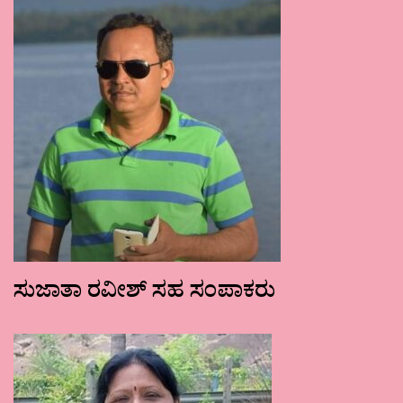
ಸುಜಾತಾ ರವೀಶ್ ಸಹ ಸಂಪಾಕರು