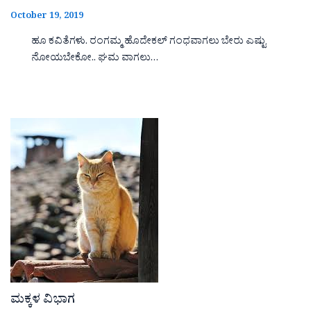
October 19, 2019
ಹೂ ಕವಿತೆಗಳು. ರಂಗಮ್ಮ ಹೊದೇಕಲ್ ಗಂಧವಾಗಲು ಬೇರು ಎಷ್ಟು
ನೋಯಬೇಕೋ.. ಘಮ ವಾಗಲು…
ಮಕ್ಕಳ ವಿಭಾಗ