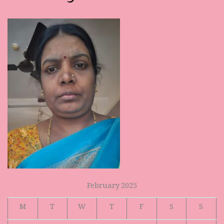
February 2025
M
T
W
T
F
S
S