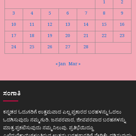
1
2
3
4
5
6
7
8
9
10
11
12
13
14
15
16
17
18
19
20
21
22
23
24
25
26
27
28
« Jan
Mar »
ಸಂಗಾತಿ
ಕನ್ನಡದ ಓದುಗರಿಗೆ ಉತ್ತಮವಾದ ಎಲ್ಲ ಪ್ರಕಾರದ ಬರಹಳನ್ನು ಓದಲು
ಒದಗಿಸುವುದು ನಮ್ಮ ಗುರಿ. ಜನಪರವಾದ, ಜೀವಪರವಾದ ಬರಹಗಳನ್ನು
ಮಾತ್ರ ಪ್ರಕಟಿಸುವುದು ನಮ್ಮ ನಿಲುವು. ಪ್ರತಿಭೆಯಿದ್ದೂ