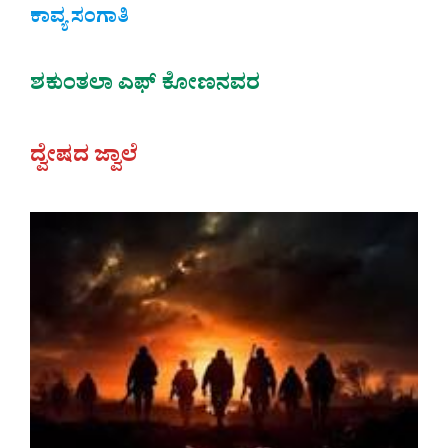
ಕಾವ್ಯ ಸಂಗಾತಿ
ಶಕುಂತಲಾ ಎಫ್ ಕೋಣನವರ
ದ್ವೇಷದ ಜ್ವಾಲೆ