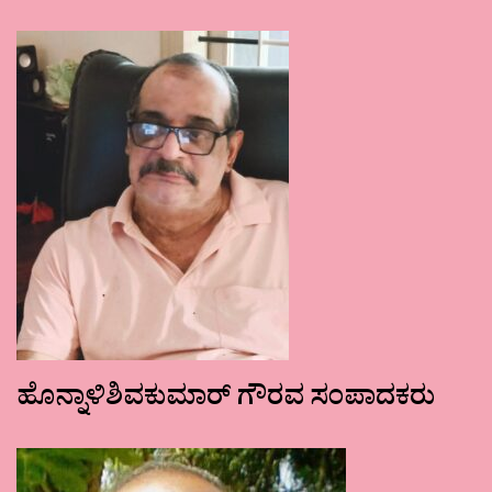
ಹೊನ್ನಾಳಿಶಿವಕುಮಾರ್ ಗೌರವ ಸಂಪಾದಕರು