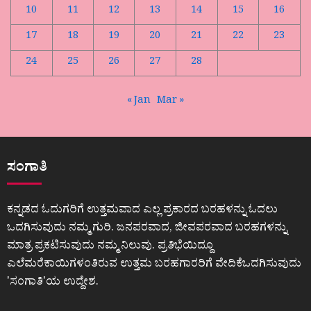
10
11
12
13
14
15
16
17
18
19
20
21
22
23
24
25
26
27
28
« Jan
Mar »
ಸಂಗಾತಿ
ಕನ್ನಡದ ಓದುಗರಿಗೆ ಉತ್ತಮವಾದ ಎಲ್ಲ ಪ್ರಕಾರದ ಬರಹಳನ್ನು ಓದಲು
ಒದಗಿಸುವುದು ನಮ್ಮ ಗುರಿ. ಜನಪರವಾದ, ಜೀವಪರವಾದ ಬರಹಗಳನ್ನು
ಮಾತ್ರ ಪ್ರಕಟಿಸುವುದು ನಮ್ಮ ನಿಲುವು. ಪ್ರತಿಭೆಯಿದ್ದೂ
ಎಲೆಮರೆಕಾಯಿಗಳಂತಿರುವ ಉತ್ತಮ ಬರಹಗಾರರಿಗೆ ವೇದಿಕೆಒದಗಿಸುವುದು
ʼಸಂಗಾತಿʼಯ ಉದ್ದೇಶ.