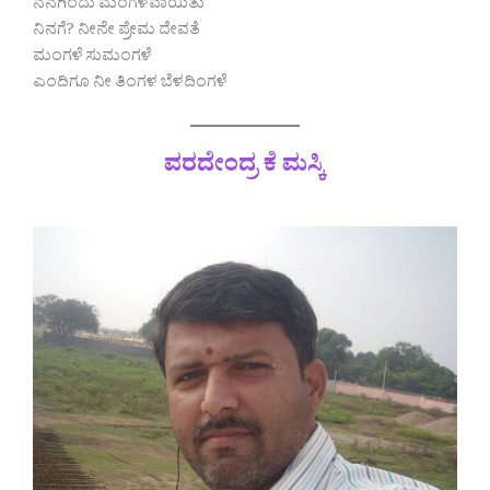
ನನಗಿಂದು ಮಂಗಳವಾಯಿತು
ನಿನಗೆ? ನೀನೇ ಪ್ರೇಮ ದೇವತೆ
ಮಂಗಳೆ ಸುಮಂಗಳೆ
ಎಂದಿಗೂ ನೀ ತಿಂಗಳ ಬೆಳದಿಂಗಳೆ
ವರದೇಂದ್ರ ಕೆ ಮಸ್ಕಿ