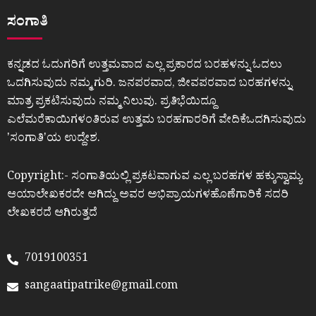
ಸಂಗಾತಿ
ಕನ್ನಡದ ಓದುಗರಿಗೆ ಉತ್ತಮವಾದ ಎಲ್ಲ ಪ್ರಕಾರದ ಬರಹಳನ್ನು ಓದಲು
ಒದಗಿಸುವುದು ನಮ್ಮ ಗುರಿ. ಜನಪರವಾದ, ಜೀವಪರವಾದ ಬರಹಗಳನ್ನು
ಮಾತ್ರ ಪ್ರಕಟಿಸುವುದು ನಮ್ಮ ನಿಲುವು. ಪ್ರತಿಭೆಯಿದ್ದೂ
ಎಲೆಮರೆಕಾಯಿಗಳಂತಿರುವ ಉತ್ತಮ ಬರಹಗಾರರಿಗೆ ವೇದಿಕೆಒದಗಿಸುವುದು
ʼಸಂಗಾತಿʼಯ ಉದ್ದೇಶ.
Copyright:- ಸಂಗಾತಿಯಲ್ಲಿ ಪ್ರಕಟವಾಗುವ ಎಲ್ಲ ಬರಹಗಳ ಹಕ್ಕುಸ್ವಾಮ್ಯ
ಆಯಾಲೇಖಕರದೇ ಆಗಿದ್ದು ಅವರ ಅಭಿಪ್ರಾಯಗಳಹೊಣೆಗಾರಿಕೆ ಸದರಿ
ಲೇಖಕರದೆ ಆಗಿರುತ್ತದೆ
7019100351
sangaatipatrike@gmail.com