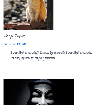
ಮಕ್ಕಳ ವಿಭಾಗ
October 19, 2019
ಕೆಂಚಬೆಕ್ಕಿಗೆ ಏನಾಯ್ತು? ವಿಜಯಶ್ರೀ ಹಾಲಾಡಿ ಕೆಂಚಬೆಕ್ಕಿಗೆ ಏನಾಯ್ತು
ಬಾಲವು ಪೂರಾ ಮಣ್ಣಾಯ್ತು ಗಡಗಡ…