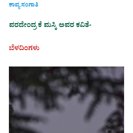
ಕಾವ್ಯ ಸಂಗಾತಿ
ವರದೇಂದ್ರ ಕೆ ಮಸ್ಕಿ ಅವರ ಕವಿತೆ-
ಬೆಳದಿಂಗಳು