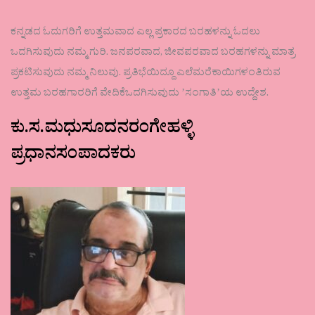
ಕನ್ನಡದ ಓದುಗರಿಗೆ ಉತ್ತಮವಾದ ಎಲ್ಲ ಪ್ರಕಾರದ ಬರಹಳನ್ನು ಓದಲು
ಒದಗಿಸುವುದು ನಮ್ಮ ಗುರಿ. ಜನಪರವಾದ, ಜೀವಪರವಾದ ಬರಹಗಳನ್ನು ಮಾತ್ರ
ಪ್ರಕಟಿಸುವುದು ನಮ್ಮ ನಿಲುವು. ಪ್ರತಿಭೆಯಿದ್ದೂ ಎಲೆಮರೆಕಾಯಿಗಳಂತಿರುವ
ಉತ್ತಮ ಬರಹಗಾರರಿಗೆ ವೇದಿಕೆಒದಗಿಸುವುದು ʼಸಂಗಾತಿʼಯ ಉದ್ದೇಶ.
ಕು.ಸ.ಮಧುಸೂದನರಂಗೇಹಳ್ಳಿ
ಪ್ರಧಾನಸಂಪಾದಕರು