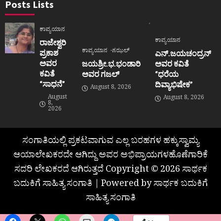
Posts Lists
ಕಾವ್ಯಯಾನ
ಕಾವ್ಯಯಾನ
ರಾಜೇಶ್ವರಿ
ಕಾವ್ಯಯಾನ
ಗಝಲ್
ಪ್ರಕಾಶ
ಎನ್.ಜಯಚಂದ್ರನ್
ಅವರ
ಜಯಶ್ರೀ.ಭ.ಭಂಡಾರಿ
ಅವರ ಕವಿತೆ
ಕವಿತೆ
ಅವರ ಗಜಲ್
“ಧರೆಯ
“ಸಾಧನೆ”
ದಿವ್ಯಾಭಿಷೇಕ”
August 8, 2026
August
August 8, 2026
8,
2026
ಸಂಗಾತಿಯಲ್ಲಿ ಪ್ರಕಟವಾಗುವ ಎಲ್ಲ ಬರಹಗಳ ಹಕ್ಕುಸ್ವಾಮ್ಯ
ಆಯಾಲೇಖಕರದೇ ಆಗಿದ್ದು ಅವರ ಅಭಿಪ್ರಾಯಗಳಹೊಣೆಗಾರಿಕೆ
ಸದರಿ ಲೇಖಕರದೆ ಆಗಿರುತ್ತದೆ Copyright © 2026 ಸಾರ್ಥಕ
ಬದುಕಿಗೆ ಸಾಹಿತ್ಯ ಸಂಗಾತಿ | Powered by ಸಾರ್ಥಕ ಬದುಕಿಗೆ
ಸಾಹಿತ್ಯ ಸಂಗಾತಿ