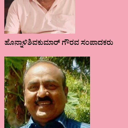
ಹೊನ್ನಾಳಿಶಿವಕುಮಾರ್ ಗೌರವ ಸಂಪಾದಕರು