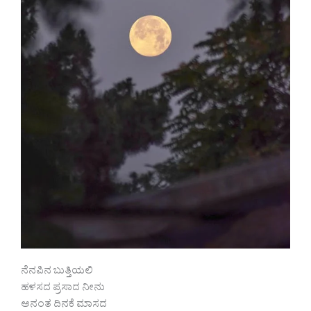
ನೆನಪಿನ ಬುತ್ತಿಯಲಿ
ಹಳಸದ ಪ್ರಸಾದ ನೀನು
ಅನಂತ ದಿನಕೆ ಮಾಸದ