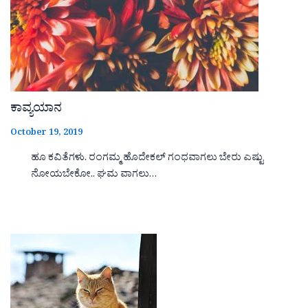
ಕಾವ್ಯಯಾನ
October 19, 2019
ಹೂ ಕವಿತೆಗಳು. ರಂಗಮ್ಮ ಹೊದೇಕಲ್ ಗಂಧವಾಗಲು ಬೇರು ಎಷ್ಟು
ನೋಯಬೇಕೋ.. ಘಮ ವಾಗಲು…