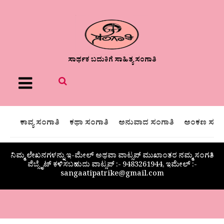
ಸಾರ್ಥಕ ಬದುಕಿಗೆ ಸಾಹಿತ್ಯ ಸಂಗಾತಿ
Menu
ಕಾವ್ಯ ಸಂಗಾತಿ
ಕಥಾ ಸಂಗಾತಿ
ಅನುವಾದ ಸಂಗಾತಿ
ಅಂಕಣ ಸಂಗಾ
ನಿಮ್ಮ ಲೇಖನಗಳನ್ನು ಇ-ಮೇಲ್ ಅಥವಾ ವಾಟ್ಸಪ್ ಮುಖಾಂತರ ನಮ್ಮ ಸಂಗತಿ
ವೆಬ್ಸೈಟ್ ಕಳಿಸಬಹುದು ವಾಟ್ಸಪ್‌ :- 9483261944, ಇಮೇಲ್ :-
sangaatipatrike@gmail.com