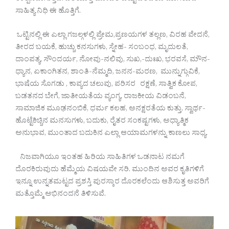
ಸಾಹಿತ್ಯ ನಿಧಿ ಈ ಹೊತ್ತಿಗೆ.
ಒಟ್ಟಿನಲ್ಲಿ ಈ ಎಲ್ಲಾ ಗಜಲ್ಗಳಲ್ಲಿ ಪ್ರೇಮ,ಪ್ರಣಯಗಳ ತಲ್ಲಣ, ವಿರಹ ವೇದನೆ,
ತೀರದ ಬಯಕೆ, ಹುಚ್ಚು ಕನಸುಗಳು, ಸ್ನೇಹ- ಸಂಬಂಧ, ಮೃದುಲತೆ,
ದಾಂಪತ್ಯ, ಸೌಂದರ್ಯ, ನೋವು-ನಲಿವು, ಸುಖ,-ದುಃಖ, ಭರವಸೆ, ಮೌನ-
ಧ್ಯಾನ, ಏಕಾಂಗಿತನ, ಶಾಂತಿ-ನೆಮ್ಮದಿ, ಜನನ-ಮರಣ, ಮುನ್ನುಗ್ಗುವಿಕೆ,
ಭಾಷೆಯ ಸೊಗಡು , ಕಾವ್ಯದ ಚಲುವು, ಪರಿಸರ ರಕ್ಷಣೆ, ಸಾತ್ವಿಕ ಕೋಪ,
ಬಡತನದ ಬೇಗೆ, ಜಾತೀಯತೆಯ ವ್ಯಂಗ್ಯ, ರಾಜಕೀಯ ವಿಡಂಬನೆ,
ಸಾಮಾಜಿಕ ಮೂಢನಂಬಿಕೆ, ಧರ್ಮ ಕಲಹ, ಅನಕ್ಷರತೆಯ ಕುತ್ತು, ಸ್ವಾರ್ಥ-
ಹೊಟ್ಟೆಕಿಚ್ಚಿನ ಮನಸುಗಳು, ಬದುಕು, ರೈತರ ಸಂಕಷ್ಟಗಳು, ಅಧ್ಯಾತ್ಮಿಕ
ಅನುಭಾವ, ಮುಂತಾದ ಬದುಕಿನ ಎಲ್ಲಾ ಆಯಾಮಗಳನ್ನು ಕಾಣಲು ಸಾಧ್ಯ.
‌ನಿಜವಾಗಿಯೂ ಇಂತಹ ಹಿರಿಯ ಸಾಹಿತಿಗಳ ಒಡನಾಟ ನಮಗೆ
ದೊರಕಿರುವುದು ಹೆಮ್ಮೆಯ ವಿಷಯವೇ ಸರಿ. ಮುಂದಿನ ಅವರ ಕೃತಿಗಳಿಗೆ
ಇನ್ನೂ ಉನ್ನತಮಟ್ಟದ ಪ್ರಶಸ್ತಿ ಪುರಸ್ಕಾರ ದೊರಕಲೆಂದು ಆಶಿಸುತ್ತ ಅವರಿಗೆ
ಮತ್ತೊಮ್ಮೆ ಅಭಿನಂದನೆ ತಿಳಿಸುವೆ.