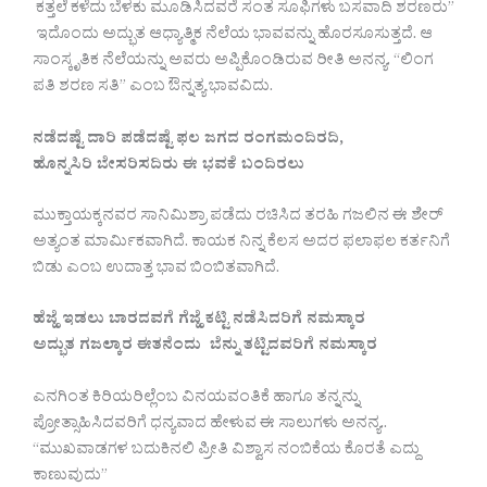
ಕತ್ತಲೆ ಕಳೆದು ಬೆಳಕು ಮೂಡಿಸಿದವರೆ ಸಂತ ಸೂಫಿಗಳು ಬಸವಾದಿ ಶರಣರು”
ಇದೊಂದು ಅದ್ಭುತ ಆಧ್ಯಾತ್ಮಿಕ ನೆಲೆಯ ಭಾವವನ್ನು ಹೊರಸೂಸುತ್ತದೆ. ಆ
ಸಾಂಸ್ಕೃತಿಕ ನೆಲೆಯನ್ನು ಅವರು ಅಪ್ಪಿಕೊಂಡಿರುವ ರೀತಿ ಅನನ್ಯ. “ಲಿಂಗ
ಪತಿ ಶರಣ ಸತಿ” ಎಂಬ ಔನ್ನತ್ಯ ಭಾವವಿದು.
ನಡೆದಷ್ಟೆ ದಾರಿ ಪಡೆದಷ್ಟೆ ಫಲ ಜಗದ ರಂಗಮಂದಿರದಿ,
ಹೊನ್ನಸಿರಿ ಬೇಸರಿಸದಿರು ಈ ಭವಕೆ ಬಂದಿರಲು
ಮುಕ್ತಾಯಕ್ಕನವರ ಸಾನಿಮಿಶ್ರಾ ಪಡೆದು ರಚಿಸಿದ ತರಹಿ ಗಜಲಿನ ಈ ಶೇರ್
ಅತ್ಯಂತ ಮಾರ್ಮಿಕವಾಗಿದೆ. ಕಾಯಕ ನಿನ್ನ ಕೆಲಸ ಅದರ ಫಲಾಫಲ ಕರ್ತನಿಗೆ
ಬಿಡು ಎಂಬ ಉದಾತ್ತ ಭಾವ ಬಿಂಬಿತವಾಗಿದೆ.
ಹೆಜ್ಹೆ ಇಡಲು ಬಾರದವಗೆ ಗೆಜ್ಹೆ ಕಟ್ಟಿ ನಡೆಸಿದರಿಗೆ ನಮಸ್ಕಾರ
ಅದ್ಭುತ ಗಜಲ್ಕಾರ ಈತನೆಂದು ಬೆನ್ನು ತಟ್ಟಿದವರಿಗೆ ನಮಸ್ಕಾರ
ಎನಗಿಂತ ಕಿರಿಯರಿಲ್ಲೆಂಬ ವಿನಯವಂತಿಕೆ ಹಾಗೂ ತನ್ನನ್ನು
ಪ್ರೋತ್ಸಾಹಿಸಿದವರಿಗೆ ಧನ್ಯವಾದ ಹೇಳುವ ಈ ಸಾಲುಗಳು ಅನನ್ಯ..
“ಮುಖವಾಡಗಳ ಬದುಕಿನಲಿ ಪ್ರೀತಿ ವಿಶ್ವಾಸ ನಂಬಿಕೆಯ ಕೊರತೆ ಎದ್ದು
ಕಾಣುವುದು”