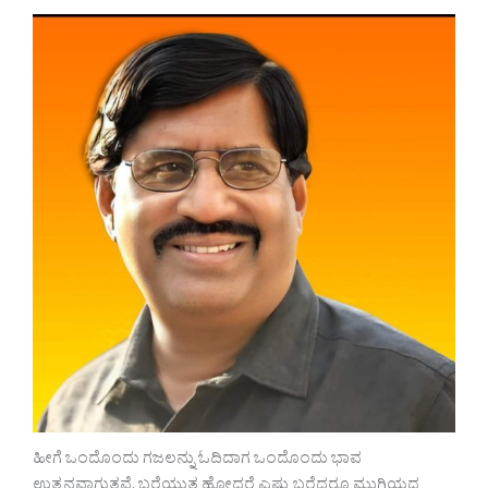
ಹೀಗೆ ಒಂದೊಂದು ಗಜಲನ್ನು ಓದಿದಾಗ ಒಂದೊಂದು ಭಾವ
ಉತ್ಪನವಾಗುತ್ತವೆ. ಬರೆಯುತ್ತ ಹೋದರೆ ಎಷ್ಟು ಬರೆದರೂ ಮುಗಿಯದ