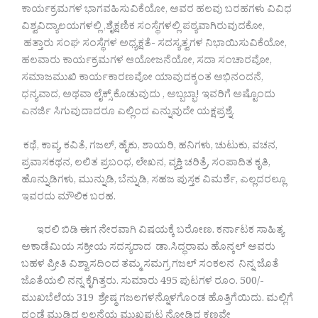
ಕಾರ್ಯಕ್ರಮಗಳ ಭಾಗವಹಿಸುವಿಕೆಯೋ, ಅವರ ಹಲವು ಬರಹಗಳು ವಿವಿಧ
ವಿಶ್ವವಿದ್ಯಾಲಯಗಳಲ್ಲಿ ,ಶೈಕ್ಷಣಿಕ ಸಂಸ್ಥೆಗಳಲ್ಲಿ ಪಠ್ಯವಾಗಿರುವುದಕೋ,
ಹತ್ತಾರು ಸಂಘ ಸಂಸ್ಥೆಗಳ ಅಧ್ಯಕ್ಷತೆ- ಸದಸ್ಯತ್ವಗಳ ನಿಭಾಯಿಸುವಿಕೆಯೋ,
ಹಲವಾರು ಕಾರ್ಯಕ್ರಮಗಳ ಆಯೋಜನೆಯೋ, ಸದಾ ಸಂಚಾರವೋ,
ಸಮಾಜಮುಖಿ ಕಾರ್ಯಕಾರಣವೋ ಯಾವುದಕ್ಕಂತ ಅಭಿನಂದನೆ,
ಧನ್ಯವಾದ, ಅಥವಾ ಲೈಕ್ಸ್ ಕೊಡುವುದು , ಅಬ್ಬಬ್ಭಾ! ಇವರಿಗೆ ಅಷ್ಟೊಂದು
ಎನರ್ಜಿ ಸಿಗುವುದಾದರೂ ಎಲ್ಲಿಂದ ಎನ್ನುವುದೇ ಯಕ್ಷಪ್ರಶ್ನೆ.
ಕಥೆ, ಕಾವ್ಯ, ಕವಿತೆ, ಗಜಲ್, ಹೈಕು, ಶಾಯರಿ, ಹನಿಗಳು, ಚುಟುಕು, ವಚನ,
ಪ್ರವಾಸಕಥನ, ಲಲಿತ ಪ್ರಬಂಧ, ಲೇಖನ, ವ್ಯಕ್ತಿ ಚರಿತ್ರೆ, ಸಂಪಾದಿತ ಕೃತಿ,
ಹೊನ್ನುಡಿಗಳು, ಮುನ್ನುಡಿ, ಬೆನ್ನುಡಿ, ಸಹಜ ಪುಸ್ತಕ ವಿಮರ್ಶೆ, ಎಲ್ಲದರಲ್ಲೂ
ಇವರದು ಮೌಲಿಕ ಬರಹ.
ಇರಲಿ ಬಿಡಿ ಈಗ ನೇರವಾಗಿ ವಿಷಯಕ್ಕೆ ಬರೋಣ. ಕರ್ನಾಟಕ ಸಾಹಿತ್ಯ
ಅಕಾಡೆಮಿಯ ಸಕ್ರೀಯ ಸದಸ್ಯರಾದ ಡಾ.ಸಿದ್ಧರಾಮ ಹೊನ್ಕಲ್ ಅವರು
ಬಹಳ ಪ್ರೀತಿ ವಿಶ್ವಾಸದಿಂದ ತಮ್ಮ ಸಮಗ್ರ ಗಜಲ್ ಸಂಕಲನ ನಿನ್ನ ಜೊತೆ
ಜೊತೆಯಲಿ ನನ್ನ ಕೈಗಿತ್ತರು. ಸುಮಾರು 495 ಪುಟಗಳ ರೂಂ. 500/-
ಮುಖಬೆಲೆಯ 319 ಶ್ರೇಷ್ಠ ಗಜಲಗಳನ್ನೊಳಗೊಂಡ ಹೊತ್ತಿಗೆಯಿದು. ಮಲ್ಲಿಗೆ
ದಂಡೆ ಮುಡಿದ ಲಲನೆಯ ಮುಖಪುಟ ನೋಡಿದ ಕ್ಷಣವೇ