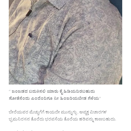
“
ಜಂಜಡದ ಬದುಕಿನಲಿ ಯಾರು ಕೈ ಹಿಡಿಯದಿರಬಹುದು
ಸೋತೆನೆಂದು ಎಂದೆಂದಿಗೂ ನೀ ಹಿಂಜರಿಯಬೇಡ ಗೆಳೆಯ
“
ಬೇರೆಯವರ ಮೆಚ್ಚುಗೆಗೆ ಕಾಯದೇ ಮುನ್ನುಗ್ಗು , ಅವ್ಯಕ್ತ ವಿಚಾರಗಳ
ಭ್ರಮನಿರಸನ ತೊರೆದು ಭರವಸೆಯ ತೊರೆಯ ಹರಿವನ್ನು ಕಾಣಬಹುದು.