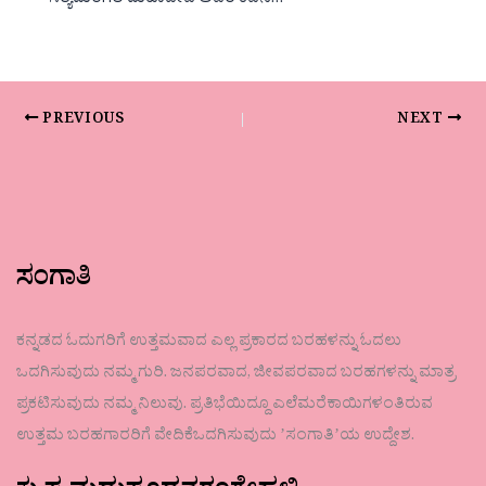
ಸತ್ಯಮಂಗಲ ಮಹಾದೇವ ಅವರ ಕವನ…
PREVIOUS
NEXT
ಸಂಗಾತಿ
ಕನ್ನಡದ ಓದುಗರಿಗೆ ಉತ್ತಮವಾದ ಎಲ್ಲ ಪ್ರಕಾರದ ಬರಹಳನ್ನು ಓದಲು
ಒದಗಿಸುವುದು ನಮ್ಮ ಗುರಿ. ಜನಪರವಾದ, ಜೀವಪರವಾದ ಬರಹಗಳನ್ನು ಮಾತ್ರ
ಪ್ರಕಟಿಸುವುದು ನಮ್ಮ ನಿಲುವು. ಪ್ರತಿಭೆಯಿದ್ದೂ ಎಲೆಮರೆಕಾಯಿಗಳಂತಿರುವ
ಉತ್ತಮ ಬರಹಗಾರರಿಗೆ ವೇದಿಕೆಒದಗಿಸುವುದು ʼಸಂಗಾತಿʼಯ ಉದ್ದೇಶ.