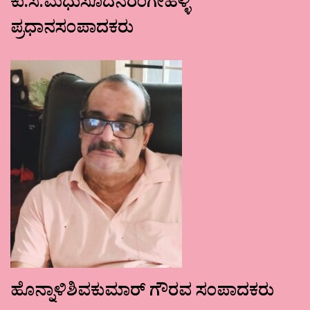
ಕು.ಸ.ಮಧುಸೂದನರಂಗೇಹಳ್ಳಿ
ಪ್ರಧಾನಸಂಪಾದಕರು
ಹೊನ್ನಾಳಿಶಿವಕುಮಾರ್ ಗೌರವ ಸಂಪಾದಕರು