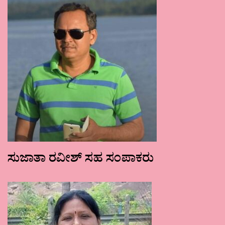
ಸುಜಾತಾ ರವೀಶ್ ಸಹ ಸಂಪಾಕರು