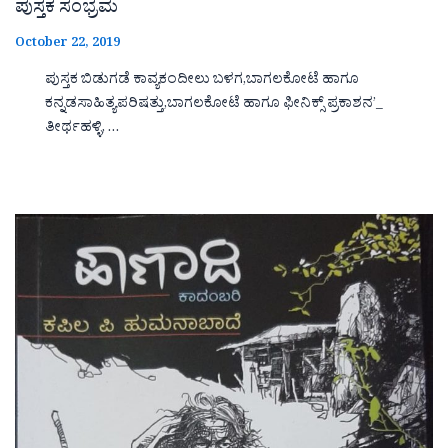
ಪುಸ್ತಕ ಸಂಭ್ರಮ
October 22, 2019
ಪುಸ್ತಕ ಬಿಡುಗಡೆ ಕಾವ್ಯಕಂದೀಲು ಬಳಗ,ಬಾಗಲಕೋಟೆ ಹಾಗೂ
ಕನ್ನಡಸಾಹಿತ್ಯಪರಿಷತ್ತು,ಬಾಗಲಕೋಟೆ ಹಾಗೂ ಫೀನಿಕ್ಸ್ ಪ್ರಕಾಶನ’_
ತೀರ್ಥಹಳ್ಳಿ, …