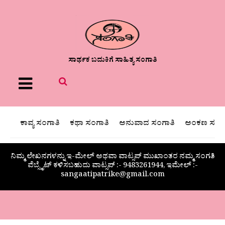
ಸಾರ್ಥಕ ಬದುಕಿಗೆ ಸಾಹಿತ್ಯ ಸಂಗಾತಿ
Menu
ಕಾವ್ಯ ಸಂಗಾತಿ
ಕಥಾ ಸಂಗಾತಿ
ಅನುವಾದ ಸಂಗಾತಿ
ಅಂಕಣ ಸಂಗಾ
ನಿಮ್ಮ ಲೇಖನಗಳನ್ನು ಇ-ಮೇಲ್ ಅಥವಾ ವಾಟ್ಸಪ್ ಮುಖಾಂತರ ನಮ್ಮ ಸಂಗತಿ
ವೆಬ್ಸೈಟ್ ಕಳಿಸಬಹುದು ವಾಟ್ಸಪ್‌ :- 9483261944, ಇಮೇಲ್ :-
sangaatipatrike@gmail.com