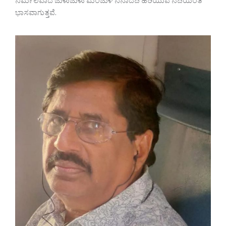
ನಿರ್ಮಲವಾದ ಜುಳುಜುಳು ಮಂಜುಳ ನಿನಾದದಿ ಹರಿಯುವ ನದಿಯಂತೆ
ಭಾಸವಾಗುತ್ತವೆ.