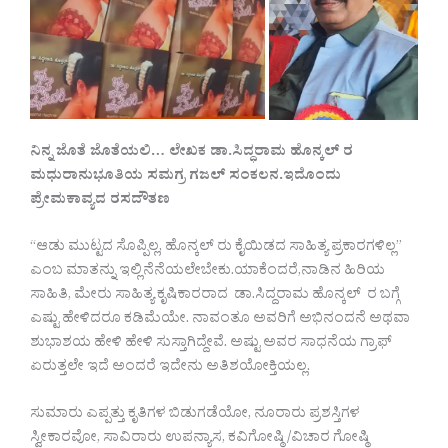
ನಿನ್ನ ಜೊತೆ ಜೊತೆಯಲಿ… ಲೇಖಕ ಡಾ.ಸಿದ್ಧರಾಮ ಹೊನ್ಕಲ್ ರ
ಮಧುರಾನುಭೂತಿಯ ಸಮಗ್ರ ಗಜಲ್ ಸಂಕಲನ.ಇದೊಂದು
ಪ್ರೇಮಕಾವ್ಯದ ರಸದೌತಣ
“ಆಡು ಮುಟ್ಟದ ಸೊಪ್ಪಿಲ್ಲ, ಹೊನ್ಕಲ್ ರು ಕೈಯಿಡದ ಸಾಹಿತ್ಯ ಪ್ರಕಾರಗಳಿಲ್ಲ”
ಎಂಬ ಮಾತನ್ನು ಇಲ್ಲಿನೆನೆಯಲೇಬೇಕು.ಯಾಕೆಂದರೆ,ನಾಡಿನ ಹಿರಿಯ
ಸಾಹಿತಿ, ಮೇರು ಸಾಹಿತ್ಯ ಕೃಷಿಕಾರರಾದ ಡಾ.ಸಿದ್ದರಾಮ ಹೊನ್ಕಲ್ ರ ಬಗ್ಗೆ
ಎಷ್ಟು ಹೇಳಿದರೂ ಕಡಿಮೆಯೇ. ನಾವಂತೂ ಅವರಿಗೆ ಅಭಿನಂದನೆ ಅಥವಾ
ಶುಭಾಶಯ ಹೇಳಿ ಹೇಳಿ ಸುಸ್ತಾಗಿದ್ದೇವೆ. ಅಷ್ಟು ಅವರ ಸಾಧನೆಯ ಗ್ರಾಫ್
ಏರುತ್ತಲೇ ಇದೆ ಅಂದರೆ ಇದೇನು ಅತಿಶಯೋಕ್ತಿಯಲ್ಲ.
ಸುಮಾರು ಎಪ್ಪತ್ತು ಕೃತಿಗಳ ಬಿಡುಗಡೆಯೋ, ನೂರಾರು ಪ್ರಶಸ್ತಿಗಳ
ಸ್ವೀಕಾರವೋ, ಸಾವಿರಾರು ಉಪನ್ಯಾಸ, ಕವಿಗೋಷ್ಠಿ /ವಿಚಾರ ಗೋಷ್ಠಿ