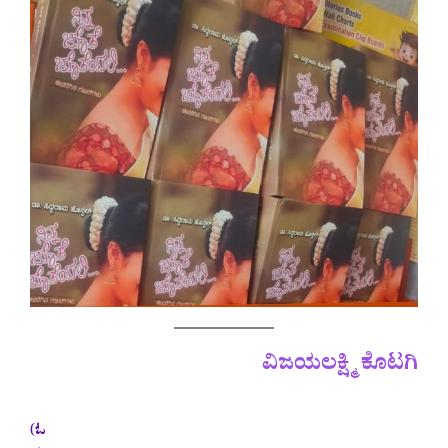
ವಿಜಯಲಕ್ಷ್ಮಿ ಕೊಟಗಿ
(
ಓ