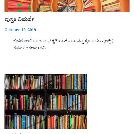
ಪುಸ್ತಕ ವಿಮರ್ಶೆ
October 19, 2019
ಬಿದಲೋಟಿ ರಂಗನಾಥ್ ಕೃತಿಯ ಹೆಸರು: ನನ್ನಪ್ಪ ಒಂದು ಗ್ಯಾಲಕ್ಸಿ (
ಕವನಸಂಕಲನ) ಕವಿ:…