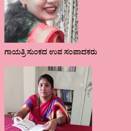
ಗಾಯತ್ರಿ ಸುಂಕದ ಉಪ ಸಂಪಾದಕರು