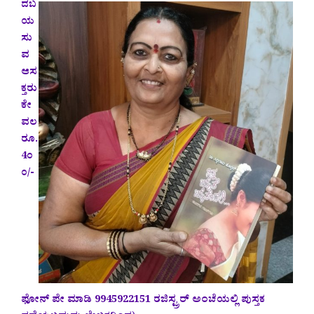
ದಬ
ಯ
ಸು
ವ
ಆಸ
ಕ್ತರು
ಕೇ
ವಲ
ರೂ.
4೦
೦/-
ಫೋನ್ ಪೇ ಮಾಡಿ 9945922151 ರಜಿಸ್ಟ್ರರ್ ಅಂಚೆಯಲ್ಲಿ ಪುಸ್ತಕ