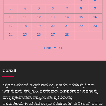
1
2
3
4
5
6
7
8
9
10
11
12
13
14
15
16
17
18
19
20
21
22
23
24
25
26
27
28
« Jan
Mar »
ಸಂಗಾತಿ
ಕನ್ನಡದ ಓದುಗರಿಗೆ ಉತ್ತಮವಾದ ಎಲ್ಲ ಪ್ರಕಾರದ ಬರಹಳನ್ನು ಓದಲು
ಒದಗಿಸುವುದು ನಮ್ಮ ಗುರಿ. ಜನಪರವಾದ, ಜೀವಪರವಾದ ಬರಹಗಳನ್ನು
ಮಾತ್ರ ಪ್ರಕಟಿಸುವುದು ನಮ್ಮ ನಿಲುವು. ಪ್ರತಿಭೆಯಿದ್ದೂ
ಎಲೆಮರೆಕಾಯಿಗಳಂತಿರುವ ಉತ್ತಮ ಬರಹಗಾರರಿಗೆ ವೇದಿಕೆಒದಗಿಸುವುದು