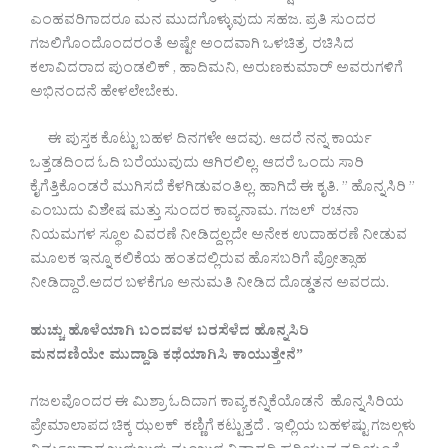
ಎಂಹವರಿಗಾದರೂ ಮನ ಮುದಗೊಳ್ಳುವುದು ಸಹಜ. ಪ್ರತಿ ಸುಂದರ
ಗಜಲಿಗೊಂದೊಂದರಂತೆ ಅಷ್ಟೇ ಅಂದವಾಗಿ ಒಳಚಿತ್ರ ರಚಿಸಿದ
ಕಲಾವಿದರಾದ ಪುಂಡಲಿಕ್ , ಹಾದಿಮನಿ, ಅರುಣಕುಮಾರ್ ಅವರುಗಳಿಗೆ
ಅಭಿನಂದನೆ ಹೇಳಲೇಬೇಕು.
ಈ ಪುಸ್ತಕ ಕೊಟ್ಟು ಬಹಳ ದಿನಗಳೇ ಆದವು. ಆದರೆ ನನ್ನ ಕಾರ್ಯ
ಒತ್ತಡದಿಂದ ಓದಿ ಬರೆಯುವುದು ಆಗಿರಲಿಲ್ಲ. ಆದರೆ ಒಂದು ಸಾರಿ
ಕೈಗೆತ್ತಿಕೊಂಡರೆ ಮುಗಿಸದೆ ಕೆಳಗಿಡುವಂತಿಲ್ಲ. ಹಾಗಿದೆ ಈ ಕೃತಿ. ” ಹೊನ್ನಸಿರಿ ”
ಎಂಬುದು ವಿಶೇಷ ಮತ್ತು ಸುಂದರ ಕಾವ್ಯನಾಮ. ಗಜಲ್ ರಚನಾ
ನಿಯಮಗಳ ಸ್ಥೂಲ ವಿವರಣೆ ನೀಡಿದ್ದಲ್ಲದೇ ಅನೇಕ ಉದಾಹರಣೆ ನೀಡುವ
ಮೂಲಕ ಇನ್ನೂ ಕಲಿಕೆಯ ಹಂತದಲ್ಲಿರುವ ಹೊಸಬರಿಗೆ ಪ್ರೋತ್ಸಾಹ
ನೀಡಿದ್ದಾರೆ.ಅದರ ಬಳಕೆಗೂ ಅನುಮತಿ ನೀಡಿದ ದೊಡ್ಡತನ ಅವರದು.
ಹುಚ್ಚು ಹೊಳೆಯಾಗಿ ಬಂದವಳ ಬರಸೆಳೆದ ಹೊನ್ನಸಿರಿ
ಮನದಣಿಯೇ ಮುದ್ದಾಡಿ ಕಥೆಯಾಗಿಸಿ ಕಾಯುತ್ತೇನೆ”
ಗಜಲವೊಂದರ ಈ ಮಿಶ್ರಾ ಓದಿದಾಗ ಕಾವ್ಯ ಕನ್ನಿಕೆಯೊಡನೆ ಹೊನ್ನಸಿರಿಯ
ಪ್ರೇಮಾಲಾಪದ ಚಿಕ್ಕ ಝಲಕ್ ಕಣ್ಣಿಗೆ ಕಟ್ಟುತ್ತದೆ . ಇಲ್ಲಿಯ ಬಹಳಷ್ಟು ಗಜಲ್ಗಳು