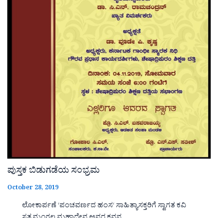
ಪುಸ್ತಕ ಬಿಡುಗಡೆಯ ಸಂಭ್ರಮ
October 28, 2019
ಲೋಕಾರ್ಪಣೆ ‘ಪಂಚವರ್ಣದ ಹಂಸ‘ ಸಾಹಿತ್ಯಾಸಕ್ತರಿಗೆ ಸ್ವಾಗತ ಕವಿ