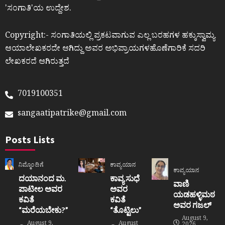
ʼಸಂಗಾತಿʼಯ ಉದ್ದೇಶ.
Copyright:- ಸಂಗಾತಿಯಲ್ಲಿ ಪ್ರಕಟವಾಗುವ ಎಲ್ಲ ಬರಹಗಳ ಹಕ್ಕುಸ್ವಾಮ್ಯ
ಆಯಾಲೇಖಕರದೇ ಆಗಿದ್ದು ಅವರ ಅಭಿಪ್ರಾಯಗಳಹೊಣೆಗಾರಿಕೆ ಸದರಿ
ಲೇಖಕರದೆ ಆಗಿರುತ್ತದೆ
7019100351
sangaatipatrike@gmail.com
Posts Lists
ನಿಮ್ಮೊಂದಿಗೆ
ಕಾವ್ಯಯಾನ
ಕಾವ್ಯಯಾನ
ದಯಾನಂದ ಮ.
ಕಾವ್ಯ ಸುಧೆ
ವಾಣಿ
ಪಾಟೀಲ ಅವರ
ಅವರ
ಯಡಹಳ್ಳಿಮಠ
ಕವಿತೆ
ಕವಿತೆ
ಅವರ ಗಜಲ್
“ಮರೆಯಬೇಕು?”
“ತೊಟ್ಟಿಲು”
August 9,
August 9,
August