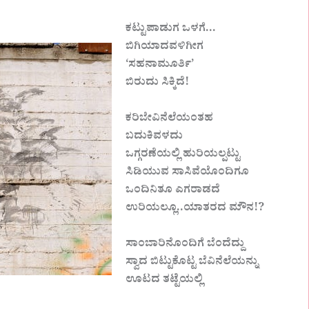
ಕಟ್ಟುಪಾಡುಗ ಒಳಗೆ…
ಬಿಗಿಯಾದವಳಿಗೀಗ
‘ಸಹನಾಮೂರ್ತಿ’
ಬಿರುದು ಸಿಕ್ಕಿದೆ!
ಕರಿಬೇವಿನೆಲೆಯಂತಹ
ಬದುಕಿವಳದು
ಒಗ್ಗರಣೆಯಲ್ಲಿ ಹುರಿಯಲ್ಪಟ್ಟು
ಸಿಡಿಯುವ ಸಾಸಿವೆಯೊಂದಿಗೂ
ಒಂದಿನಿತೂ ಎಗರಾಡದೆ
ಉರಿಯಲ್ಲೂ..ಯಾತರದ ಮೌನ!?
ಸಾಂಬಾರಿನೊಂದಿಗೆ ಬೆಂದೆದ್ದು
ಸ್ವಾದ ಬಿಟ್ಟುಕೊಟ್ಟ ಬೆವಿನೆಲೆಯನ್ನು
ಊಟದ ತಟ್ಟೆಯಲ್ಲಿ