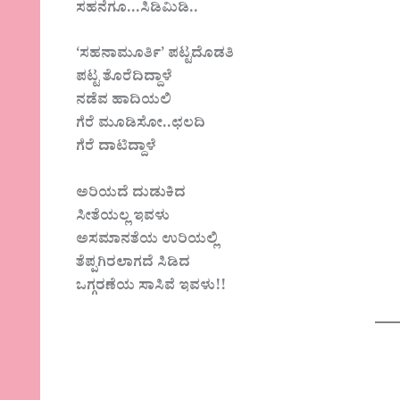
ಸಹನೆಗೂ…ಸಿಡಿಮಿಡಿ..
‘ಸಹನಾಮೂರ್ತಿ’ ಪಟ್ಟದೊಡತಿ
ಪಟ್ಟ ತೊರೆದಿದ್ದಾಳೆ
ನಡೆವ ಹಾದಿಯಲಿ
ಗೆರೆ ಮೂಡಿಸೋ..ಛಲದಿ
ಗೆರೆ ದಾಟಿದ್ದಾಳೆ
ಅರಿಯದೆ ದುಡುಕಿದ
ಸೀತೆಯಲ್ಲ ಇವಳು
ಅಸಮಾನತೆಯ ಉರಿಯಲ್ಲಿ
ತೆಪ್ಪಗಿರಲಾಗದೆ ಸಿಡಿದ
ಒಗ್ಗರಣೆಯ ಸಾಸಿವೆ ಇವಳು!!