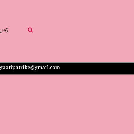
 ಬಗ್ಗೆ
 sangaatipatrike@gmail.com