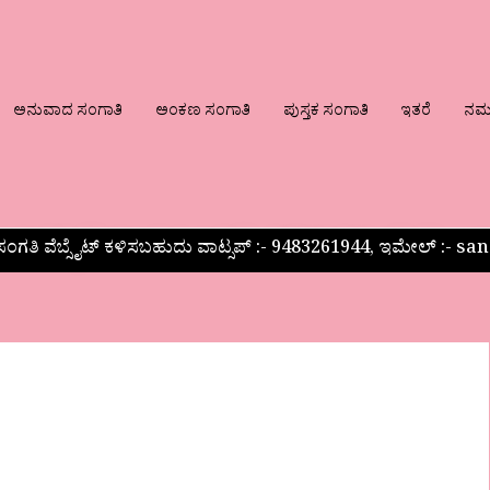
ಅನುವಾದ ಸಂಗಾತಿ
ಅಂಕಣ ಸಂಗಾತಿ
ಪುಸ್ತಕ ಸಂಗಾತಿ
ಇತರೆ
ನಮ್ಮ
ಂಗತಿ ವೆಬ್ಸೈಟ್ ಕಳಿಸಬಹುದು ವಾಟ್ಸಪ್‌ :- 9483261944, ಇಮೇಲ್ :-