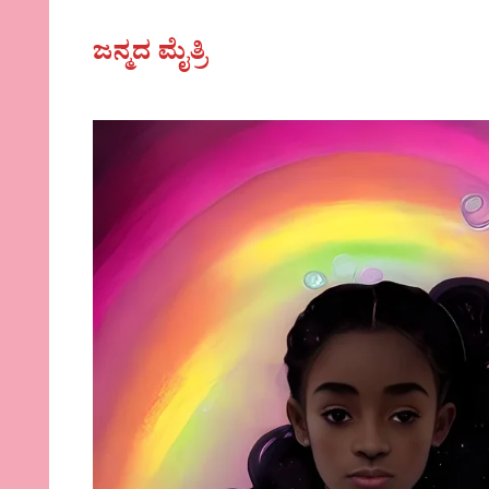
ಜನ್ಮದ ಮೈತ್ರಿ