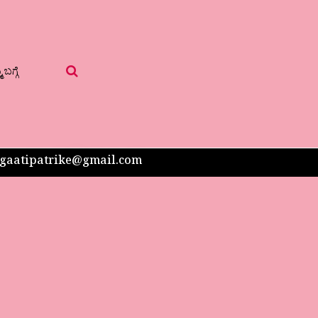
 ಬಗ್ಗೆ
 sangaatipatrike@gmail.com