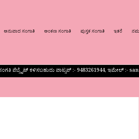
ಅನುವಾದ ಸಂಗಾತಿ
ಅಂಕಣ ಸಂಗಾತಿ
ಪುಸ್ತಕ ಸಂಗಾತಿ
ಇತರೆ
ನಮ್ಮ
ಂಗತಿ ವೆಬ್ಸೈಟ್ ಕಳಿಸಬಹುದು ವಾಟ್ಸಪ್‌ :- 9483261944, ಇಮೇಲ್ :-