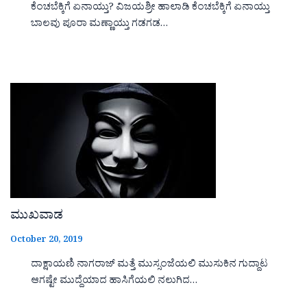
ಕೆಂಚಬೆಕ್ಕಿಗೆ ಏನಾಯ್ತು? ವಿಜಯಶ್ರೀ ಹಾಲಾಡಿ ಕೆಂಚಬೆಕ್ಕಿಗೆ ಏನಾಯ್ತು
ಬಾಲವು ಪೂರಾ ಮಣ್ಣಾಯ್ತು ಗಡಗಡ…
ಮುಖವಾಡ
October 20, 2019
ದಾಕ್ಷಾಯಣಿ ನಾಗರಾಜ್ ಮತ್ತೆ ಮುಸ್ಸಂಜೆಯಲಿ ಮುಸುಕಿನ ಗುದ್ದಾಟ
ಆಗಷ್ಟೇ ಮುದ್ದೆಯಾದ ಹಾಸಿಗೆಯಲಿ ನಲುಗಿದ…