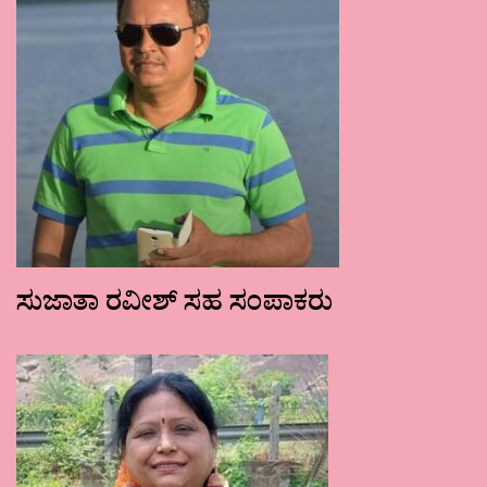
ಸುಜಾತಾ ರವೀಶ್ ಸಹ ಸಂಪಾಕರು