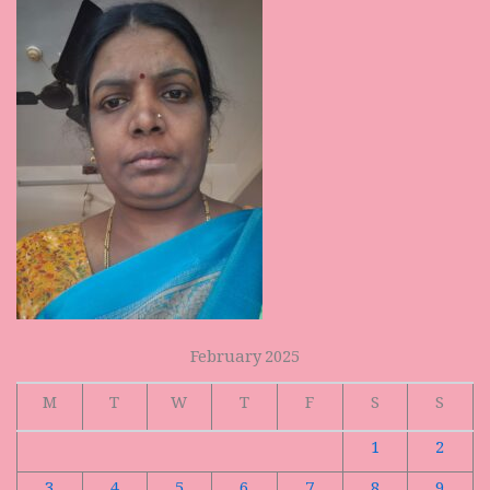
February 2025
M
T
W
T
F
S
S
1
2