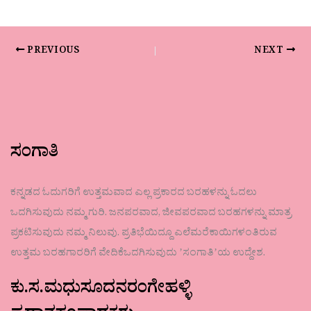
PREVIOUS
NEXT
ಸಂಗಾತಿ
ಕನ್ನಡದ ಓದುಗರಿಗೆ ಉತ್ತಮವಾದ ಎಲ್ಲ ಪ್ರಕಾರದ ಬರಹಳನ್ನು ಓದಲು
ಒದಗಿಸುವುದು ನಮ್ಮ ಗುರಿ. ಜನಪರವಾದ, ಜೀವಪರವಾದ ಬರಹಗಳನ್ನು ಮಾತ್ರ
ಪ್ರಕಟಿಸುವುದು ನಮ್ಮ ನಿಲುವು. ಪ್ರತಿಭೆಯಿದ್ದೂ ಎಲೆಮರೆಕಾಯಿಗಳಂತಿರುವ
ಉತ್ತಮ ಬರಹಗಾರರಿಗೆ ವೇದಿಕೆಒದಗಿಸುವುದು ʼಸಂಗಾತಿʼಯ ಉದ್ದೇಶ.
ಕು.ಸ.ಮಧುಸೂದನರಂಗೇಹಳ್ಳಿ