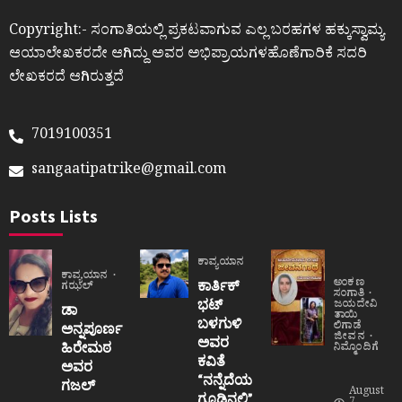
Copyright:- ಸಂಗಾತಿಯಲ್ಲಿ ಪ್ರಕಟವಾಗುವ ಎಲ್ಲ ಬರಹಗಳ ಹಕ್ಕುಸ್ವಾಮ್ಯ
ಆಯಾಲೇಖಕರದೇ ಆಗಿದ್ದು ಅವರ ಅಭಿಪ್ರಾಯಗಳಹೊಣೆಗಾರಿಕೆ ಸದರಿ
ಲೇಖಕರದೆ ಆಗಿರುತ್ತದೆ
7019100351
sangaatipatrike@gmail.com
Posts Lists
ಕಾವ್ಯಯಾನ
ಕಾವ್ಯಯಾನ
ಅಂಕಣ
ಕಾರ್ತಿಕ್
ಗಝಲ್
ಸಂಗಾತಿ
ಭಟ್
ಜಯದೇವಿ
ಡಾ
ತಾಯಿ
ಬಳಗುಳಿ
ಲಿಗಾಡೆ
ಅನ್ನಪೂರ್ಣ
ಜೀವನ
ಅವರ
ಹಿರೇಮಠ
ನಿಮ್ಮೊಂದಿಗೆ
ಕವಿತೆ
ಅವರ
“ನನ್ನೆದೆಯ
ಗಜಲ್
August
ಗೂಡಿನಲ್ಲಿ”