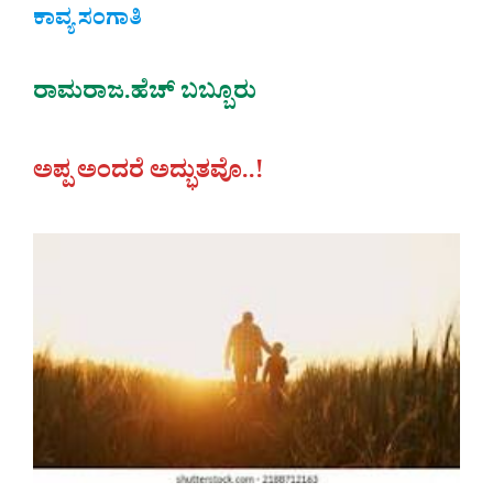
ಕಾವ್ಯ ಸಂಗಾತಿ
ರಾಮರಾಜ.ಹೆಚ್ ಬಬ್ಬೂರು
ಅಪ್ಪ ಅಂದರೆ ಅದ್ಭುತವೊ..!