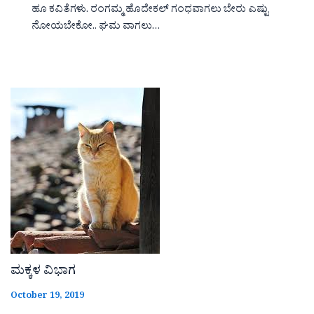
ಹೂ ಕವಿತೆಗಳು. ರಂಗಮ್ಮ ಹೊದೇಕಲ್ ಗಂಧವಾಗಲು ಬೇರು ಎಷ್ಟು
ನೋಯಬೇಕೋ.. ಘಮ ವಾಗಲು…
ಮಕ್ಕಳ ವಿಭಾಗ
October 19, 2019