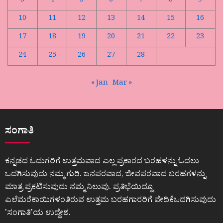
3
4
5
6
7
8
9
10
11
12
13
14
15
16
17
18
19
20
21
22
23
24
25
26
27
28
« Jan
Mar »
ಸಂಗಾತಿ
ಕನ್ನಡದ ಓದುಗರಿಗೆ ಉತ್ತಮವಾದ ಎಲ್ಲ ಪ್ರಕಾರದ ಬರಹಳನ್ನು ಓದಲು
ಒದಗಿಸುವುದು ನಮ್ಮ ಗುರಿ. ಜನಪರವಾದ, ಜೀವಪರವಾದ ಬರಹಗಳನ್ನು
ಮಾತ್ರ ಪ್ರಕಟಿಸುವುದು ನಮ್ಮ ನಿಲುವು. ಪ್ರತಿಭೆಯಿದ್ದೂ
ಎಲೆಮರೆಕಾಯಿಗಳಂತಿರುವ ಉತ್ತಮ ಬರಹಗಾರರಿಗೆ ವೇದಿಕೆಒದಗಿಸುವುದು
ʼಸಂಗಾತಿʼಯ ಉದ್ದೇಶ.