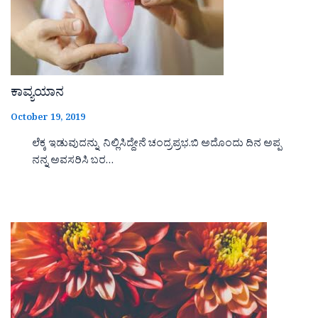
ಕಾವ್ಯಯಾನ
October 19, 2019
ಲೆಕ್ಕ ಇಡುವುದನ್ನು ನಿಲ್ಲಿಸಿದ್ದೇನೆ ಚಂದ್ರಪ್ರಭ.ಬಿ ಅದೊಂದು ದಿನ ಅಪ್ಪ
ನನ್ನ ಅವಸರಿಸಿ ಬರ…