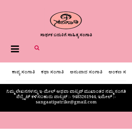
ಸಾರ್ಥಕ ಬದುಕಿಗೆ ಸಾಹಿತ್ಯ ಸಂಗಾತಿ
Menu
ಕಾವ್ಯ ಸಂಗಾತಿ
ಕಥಾ ಸಂಗಾತಿ
ಅನುವಾದ ಸಂಗಾತಿ
ಅಂಕಣ ಸಂಗಾ
ನಿಮ್ಮ ಲೇಖನಗಳನ್ನು ಇ-ಮೇಲ್ ಅಥವಾ ವಾಟ್ಸಪ್ ಮುಖಾಂತರ ನಮ್ಮ ಸಂಗತಿ
ವೆಬ್ಸೈಟ್ ಕಳಿಸಬಹುದು ವಾಟ್ಸಪ್‌ :- 9483261944, ಇಮೇಲ್ :-
sangaatipatrike@gmail.com