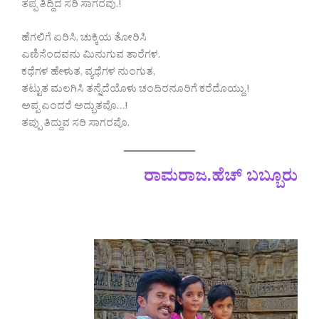
ತಪ್ಪ ತಿದ್ದಿದ ಸರಿ ಸಾಗರವು.!
ಹೆಗಲಿಗೆ ಏರಿಸಿ, ಚುಕ್ಕಿಯ ತೋರಿಸಿ
ಎಣಿಸೆಂದವನು ಮಿನುಗುವ ತಾರೆಗಳ.
ಕಥೆಗಳ ಹೇಳುತ, ವ್ಯಥೆಗಳ ನುಂಗುತ,
ತಟ್ಟುತ ಮಲಗಿಸಿ ತನ್ನೆದೆಯೊಳು ಚಂದಿರನೂರಿಗೆ ಕರೆದೊಯ್ದು.!
ಅಪ್ಪ ಎಂದರೆ ಅದ್ಭುತವೊ…!
ತಪ್ಪು ತಿದ್ದುವ ಸರಿ ಸಾಗರವೊ.
ರಾಮರಾಜ.ಹೆಚ್ ಬಬ್ಬೂರು