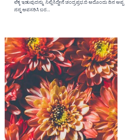
ಲೆಕ್ಕ ಇಡುವುದನ್ನು ನಿಲ್ಲಿಸಿದ್ದೇನೆ ಚಂದ್ರಪ್ರಭ.ಬಿ ಅದೊಂದು ದಿನ ಅಪ್ಪ
ನನ್ನ ಅವಸರಿಸಿ ಬರ…