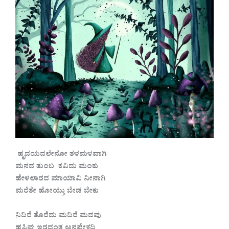
ಹೃದಯದಲೇನೋ ತಳಮಳವಾಗಿ
ಮನದ ತುಂಬ ಕವಿದು ಮಂಕು
ಹೇಳಲಾರದ ಮಾಯಾವಿ ನೀನಾಗಿ
ಮರೆತೇ ಹೋಯ್ತು ಬೇಡ ಬೇಕು
ನಿದಿರೆ ತೊರೆದು ಮದಿರೆ ಮದವು
ಹಸಿವು ಇರದಂತ ಅನಪೇಕ್ಷದಿ