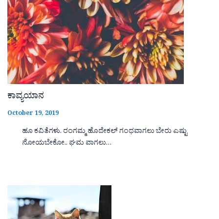
ಕಾವ್ಯಯಾನ
October 19, 2019
ಹೂ ಕವಿತೆಗಳು. ರಂಗಮ್ಮ ಹೊದೇಕಲ್ ಗಂಧವಾಗಲು ಬೇರು ಎಷ್ಟು
ನೋಯಬೇಕೋ.. ಘಮ ವಾಗಲು…