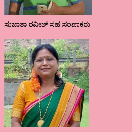
ಸುಜಾತಾ ರವೀಶ್ ಸಹ ಸಂಪಾಕರು