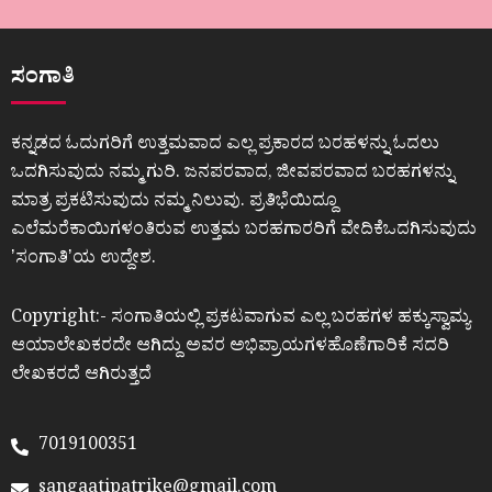
ಸಂಗಾತಿ
ಕನ್ನಡದ ಓದುಗರಿಗೆ ಉತ್ತಮವಾದ ಎಲ್ಲ ಪ್ರಕಾರದ ಬರಹಳನ್ನು ಓದಲು
ಒದಗಿಸುವುದು ನಮ್ಮ ಗುರಿ. ಜನಪರವಾದ, ಜೀವಪರವಾದ ಬರಹಗಳನ್ನು
ಮಾತ್ರ ಪ್ರಕಟಿಸುವುದು ನಮ್ಮ ನಿಲುವು. ಪ್ರತಿಭೆಯಿದ್ದೂ
ಎಲೆಮರೆಕಾಯಿಗಳಂತಿರುವ ಉತ್ತಮ ಬರಹಗಾರರಿಗೆ ವೇದಿಕೆಒದಗಿಸುವುದು
ʼಸಂಗಾತಿʼಯ ಉದ್ದೇಶ.
Copyright:- ಸಂಗಾತಿಯಲ್ಲಿ ಪ್ರಕಟವಾಗುವ ಎಲ್ಲ ಬರಹಗಳ ಹಕ್ಕುಸ್ವಾಮ್ಯ
ಆಯಾಲೇಖಕರದೇ ಆಗಿದ್ದು ಅವರ ಅಭಿಪ್ರಾಯಗಳಹೊಣೆಗಾರಿಕೆ ಸದರಿ
ಲೇಖಕರದೆ ಆಗಿರುತ್ತದೆ
7019100351
sangaatipatrike@gmail.com