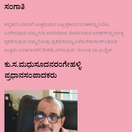
ಸಂಗಾತಿ
ಕನ್ನಡದ ಓದುಗರಿಗೆ ಉತ್ತಮವಾದ ಎಲ್ಲ ಪ್ರಕಾರದ ಬರಹಳನ್ನು ಓದಲು
ಒದಗಿಸುವುದು ನಮ್ಮ ಗುರಿ. ಜನಪರವಾದ, ಜೀವಪರವಾದ ಬರಹಗಳನ್ನು ಮಾತ್ರ
ಪ್ರಕಟಿಸುವುದು ನಮ್ಮ ನಿಲುವು. ಪ್ರತಿಭೆಯಿದ್ದೂ ಎಲೆಮರೆಕಾಯಿಗಳಂತಿರುವ
ಉತ್ತಮ ಬರಹಗಾರರಿಗೆ ವೇದಿಕೆಒದಗಿಸುವುದು ʼಸಂಗಾತಿʼಯ ಉದ್ದೇಶ.
ಕು.ಸ.ಮಧುಸೂದನರಂಗೇಹಳ್ಳಿ
ಪ್ರಧಾನಸಂಪಾದಕರು