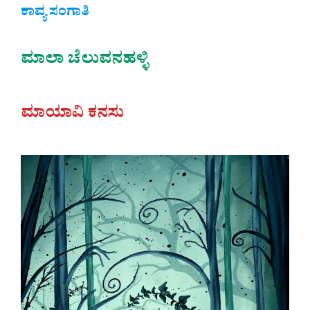
ಕಾವ್ಯ ಸಂಗಾತಿ
ಮಾಲಾ ಚೆಲುವನಹಳ್ಳಿ
ಮಾಯಾವಿ ಕನಸು