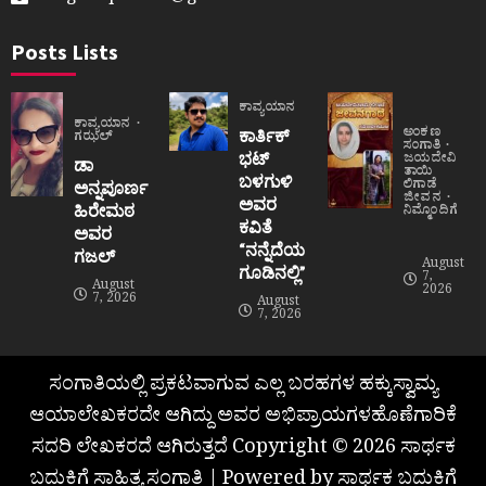
Posts Lists
ಕಾವ್ಯಯಾನ
ಕಾವ್ಯಯಾನ
ಅಂಕಣ
ಕಾರ್ತಿಕ್
ಗಝಲ್
ಸಂಗಾತಿ
ಭಟ್
ಜಯದೇವಿ
ಡಾ
ತಾಯಿ
ಬಳಗುಳಿ
ಲಿಗಾಡೆ
ಅನ್ನಪೂರ್ಣ
ಜೀವನ
ಅವರ
ಹಿರೇಮಠ
ನಿಮ್ಮೊಂದಿಗೆ
ಕವಿತೆ
ಅವರ
“ನನ್ನೆದೆಯ
ಗಜಲ್
August
ಗೂಡಿನಲ್ಲಿ”
7,
August
2026
7, 2026
August
7, 2026
ಸಂಗಾತಿಯಲ್ಲಿ ಪ್ರಕಟವಾಗುವ ಎಲ್ಲ ಬರಹಗಳ ಹಕ್ಕುಸ್ವಾಮ್ಯ
ಆಯಾಲೇಖಕರದೇ ಆಗಿದ್ದು ಅವರ ಅಭಿಪ್ರಾಯಗಳಹೊಣೆಗಾರಿಕೆ
ಸದರಿ ಲೇಖಕರದೆ ಆಗಿರುತ್ತದೆ Copyright © 2026 ಸಾರ್ಥಕ
ಬದುಕಿಗೆ ಸಾಹಿತ್ಯ ಸಂಗಾತಿ | Powered by ಸಾರ್ಥಕ ಬದುಕಿಗೆ