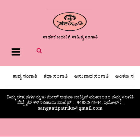
ಸಾರ್ಥಕ ಬದುಕಿಗೆ ಸಾಹಿತ್ಯ ಸಂಗಾತಿ
Menu
ಕಾವ್ಯ ಸಂಗಾತಿ
ಕಥಾ ಸಂಗಾತಿ
ಅನುವಾದ ಸಂಗಾತಿ
ಅಂಕಣ ಸಂಗಾ
ನಿಮ್ಮ ಲೇಖನಗಳನ್ನು ಇ-ಮೇಲ್ ಅಥವಾ ವಾಟ್ಸಪ್ ಮುಖಾಂತರ ನಮ್ಮ ಸಂಗತಿ
ವೆಬ್ಸೈಟ್ ಕಳಿಸಬಹುದು ವಾಟ್ಸಪ್‌ :- 9483261944, ಇಮೇಲ್ :-
sangaatipatrike@gmail.com