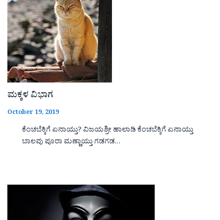
ಮಕ್ಕಳ ವಿಭಾಗ
October 19, 2019
ಕೆಂಚಬೆಕ್ಕಿಗೆ ಏನಾಯ್ತು? ವಿಜಯಶ್ರೀ ಹಾಲಾಡಿ ಕೆಂಚಬೆಕ್ಕಿಗೆ ಏನಾಯ್ತು
ಬಾಲವು ಪೂರಾ ಮಣ್ಣಾಯ್ತು ಗಡಗಡ…