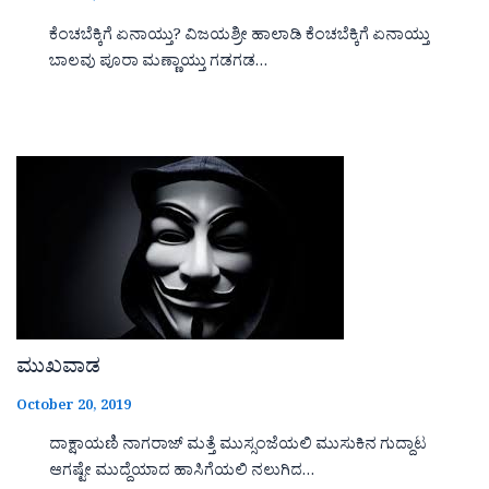
ಕೆಂಚಬೆಕ್ಕಿಗೆ ಏನಾಯ್ತು? ವಿಜಯಶ್ರೀ ಹಾಲಾಡಿ ಕೆಂಚಬೆಕ್ಕಿಗೆ ಏನಾಯ್ತು
ಬಾಲವು ಪೂರಾ ಮಣ್ಣಾಯ್ತು ಗಡಗಡ…
ಮುಖವಾಡ
October 20, 2019
ದಾಕ್ಷಾಯಣಿ ನಾಗರಾಜ್ ಮತ್ತೆ ಮುಸ್ಸಂಜೆಯಲಿ ಮುಸುಕಿನ ಗುದ್ದಾಟ
ಆಗಷ್ಟೇ ಮುದ್ದೆಯಾದ ಹಾಸಿಗೆಯಲಿ ನಲುಗಿದ…