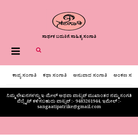
ಸಾರ್ಥಕ ಬದುಕಿಗೆ ಸಾಹಿತ್ಯ ಸಂಗಾತಿ
Menu
ಕಾವ್ಯ ಸಂಗಾತಿ
ಕಥಾ ಸಂಗಾತಿ
ಅನುವಾದ ಸಂಗಾತಿ
ಅಂಕಣ ಸಂಗಾ
ನಿಮ್ಮ ಲೇಖನಗಳನ್ನು ಇ-ಮೇಲ್ ಅಥವಾ ವಾಟ್ಸಪ್ ಮುಖಾಂತರ ನಮ್ಮ ಸಂಗತಿ
ವೆಬ್ಸೈಟ್ ಕಳಿಸಬಹುದು ವಾಟ್ಸಪ್‌ :- 9483261944, ಇಮೇಲ್ :-
sangaatipatrike@gmail.com