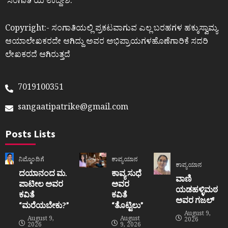
ʼಸಂಗಾತಿʼಯ ಉದ್ದೇಶ.
Copyright:- ಸಂಗಾತಿಯಲ್ಲಿ ಪ್ರಕಟವಾಗುವ ಎಲ್ಲ ಬರಹಗಳ ಹಕ್ಕುಸ್ವಾಮ್ಯ
ಆಯಾಲೇಖಕರದೇ ಆಗಿದ್ದು ಅವರ ಅಭಿಪ್ರಾಯಗಳಹೊಣೆಗಾರಿಕೆ ಸದರಿ
ಲೇಖಕರದೆ ಆಗಿರುತ್ತದೆ
7019100351
sangaatipatrike@gmail.com
Posts Lists
ನಿಮ್ಮೊಂದಿಗೆ
ಕಾವ್ಯಯಾನ
ಕಾವ್ಯಯಾನ
ದಯಾನಂದ ಮ.
ಕಾವ್ಯ ಸುಧೆ
ವಾಣಿ
ಪಾಟೀಲ ಅವರ
ಅವರ
ಯಡಹಳ್ಳಿಮಠ
ಕವಿತೆ
ಕವಿತೆ
ಅವರ ಗಜಲ್
“ಮರೆಯಬೇಕು?”
“ತೊಟ್ಟಿಲು”
August 9,
August 9,
August
2026
2026
9, 2026