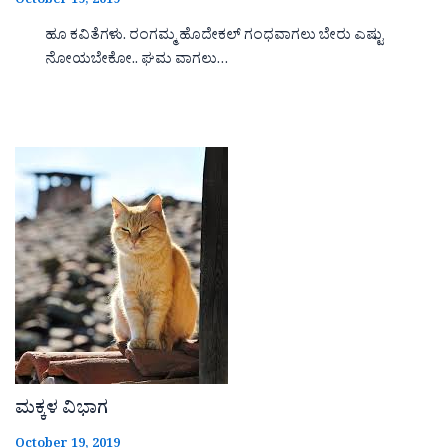
October 19, 2019
ಹೂ ಕವಿತೆಗಳು. ರಂಗಮ್ಮ ಹೊದೇಕಲ್ ಗಂಧವಾಗಲು ಬೇರು ಎಷ್ಟು
ನೋಯಬೇಕೋ.. ಘಮ ವಾಗಲು…
ಮಕ್ಕಳ ವಿಭಾಗ
October 19, 2019