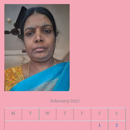
February 2025
M
T
W
T
F
S
S
1
2