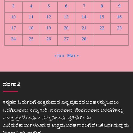
3
4
5
6
7
8
9
10
11
12
13
14
15
16
17
18
19
20
21
22
23
24
25
26
27
28
« Jan
Mar »
ಸಂಗಾತಿ
ಕನ್ನಡದ ಓದುಗರಿಗೆ ಉತ್ತಮವಾದ ಎಲ್ಲ ಪ್ರಕಾರದ ಬರಹಳನ್ನು ಓದಲು
ಒದಗಿಸುವುದು ನಮ್ಮ ಗುರಿ. ಜನಪರವಾದ, ಜೀವಪರವಾದ ಬರಹಗಳನ್ನು
ಮಾತ್ರ ಪ್ರಕಟಿಸುವುದು ನಮ್ಮ ನಿಲುವು. ಪ್ರತಿಭೆಯಿದ್ದೂ
ಎಲೆಮರೆಕಾಯಿಗಳಂತಿರುವ ಉತ್ತಮ ಬರಹಗಾರರಿಗೆ ವೇದಿಕೆಒದಗಿಸುವುದು