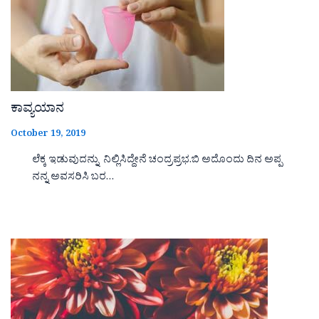
ಕಾವ್ಯಯಾನ
October 19, 2019
ಲೆಕ್ಕ ಇಡುವುದನ್ನು ನಿಲ್ಲಿಸಿದ್ದೇನೆ ಚಂದ್ರಪ್ರಭ.ಬಿ ಅದೊಂದು ದಿನ ಅಪ್ಪ
ನನ್ನ ಅವಸರಿಸಿ ಬರ…