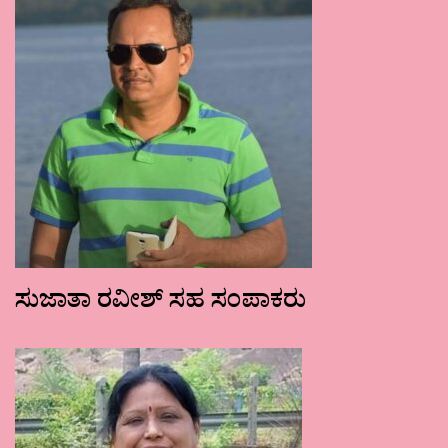
ಸುಜಾತಾ ರವೀಶ್ ಸಹ ಸಂಪಾಕರು