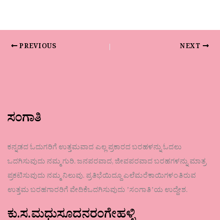
PREVIOUS
NEXT
ಸಂಗಾತಿ
ಕನ್ನಡದ ಓದುಗರಿಗೆ ಉತ್ತಮವಾದ ಎಲ್ಲ ಪ್ರಕಾರದ ಬರಹಳನ್ನು ಓದಲು
ಒದಗಿಸುವುದು ನಮ್ಮ ಗುರಿ. ಜನಪರವಾದ, ಜೀವಪರವಾದ ಬರಹಗಳನ್ನು ಮಾತ್ರ
ಪ್ರಕಟಿಸುವುದು ನಮ್ಮ ನಿಲುವು. ಪ್ರತಿಭೆಯಿದ್ದೂ ಎಲೆಮರೆಕಾಯಿಗಳಂತಿರುವ
ಉತ್ತಮ ಬರಹಗಾರರಿಗೆ ವೇದಿಕೆಒದಗಿಸುವುದು ʼಸಂಗಾತಿʼಯ ಉದ್ದೇಶ.
ಕು.ಸ.ಮಧುಸೂದನರಂಗೇಹಳ್ಳಿ