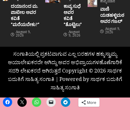
ಕಾವ್ಯಯಾನ
ದಯಾನಂದ ಮ.
ಕಾವ್ಯ ಸುಧೆ
ವಾಣಿ
ಪಾಟೀಲ ಅವರ
ಅವರ
ಯಡಹಳ್ಳಿಮಠ
ಕವಿತೆ
ಕವಿತೆ
ಅವರ ಗಜಲ್
“ಮರೆಯಬೇಕು?”
“ತೊಟ್ಟಿಲು”
August 9,
August 9,
August
2026
2026
9, 2026
ಸಂಗಾತಿಯಲ್ಲಿ ಪ್ರಕಟವಾಗುವ ಎಲ್ಲ ಬರಹಗಳ ಹಕ್ಕುಸ್ವಾಮ್ಯ
ಆಯಾಲೇಖಕರದೇ ಆಗಿದ್ದು ಅವರ ಅಭಿಪ್ರಾಯಗಳಹೊಣೆಗಾರಿಕೆ
ಸದರಿ ಲೇಖಕರದೆ ಆಗಿರುತ್ತದೆ Copyright © 2026 ಸಾರ್ಥಕ
ಬದುಕಿಗೆ ಸಾಹಿತ್ಯ ಸಂಗಾತಿ | Powered by ಸಾರ್ಥಕ ಬದುಕಿಗೆ
ಸಾಹಿತ್ಯ ಸಂಗಾತಿ
More