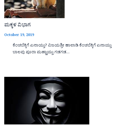
ಮಕ್ಕಳ ವಿಭಾಗ
October 19, 2019
ಕೆಂಚಬೆಕ್ಕಿಗೆ ಏನಾಯ್ತು? ವಿಜಯಶ್ರೀ ಹಾಲಾಡಿ ಕೆಂಚಬೆಕ್ಕಿಗೆ ಏನಾಯ್ತು
ಬಾಲವು ಪೂರಾ ಮಣ್ಣಾಯ್ತು ಗಡಗಡ…