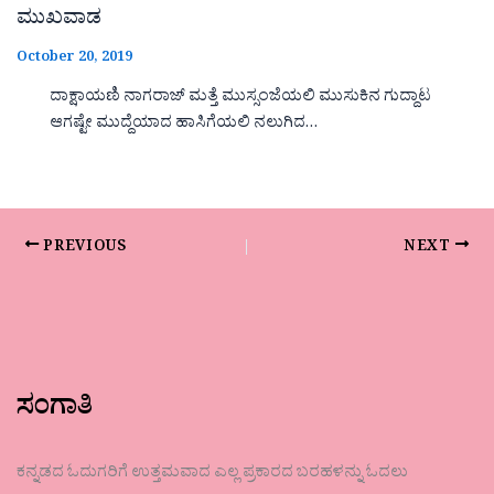
ಮುಖವಾಡ
October 20, 2019
ದಾಕ್ಷಾಯಣಿ ನಾಗರಾಜ್ ಮತ್ತೆ ಮುಸ್ಸಂಜೆಯಲಿ ಮುಸುಕಿನ ಗುದ್ದಾಟ
ಆಗಷ್ಟೇ ಮುದ್ದೆಯಾದ ಹಾಸಿಗೆಯಲಿ ನಲುಗಿದ…
PREVIOUS
NEXT
ಸಂಗಾತಿ
ಕನ್ನಡದ ಓದುಗರಿಗೆ ಉತ್ತಮವಾದ ಎಲ್ಲ ಪ್ರಕಾರದ ಬರಹಳನ್ನು ಓದಲು