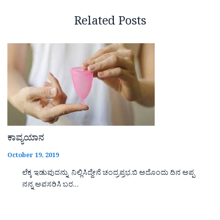
Related Posts
ಕಾವ್ಯಯಾನ
October 19, 2019
ಲೆಕ್ಕ ಇಡುವುದನ್ನು ನಿಲ್ಲಿಸಿದ್ದೇನೆ ಚಂದ್ರಪ್ರಭ.ಬಿ ಅದೊಂದು ದಿನ ಅಪ್ಪ
ನನ್ನ ಅವಸರಿಸಿ ಬರ…