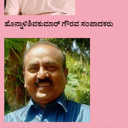
ಹೊನ್ನಾಳಿಶಿವಕುಮಾರ್ ಗೌರವ ಸಂಪಾದಕರು