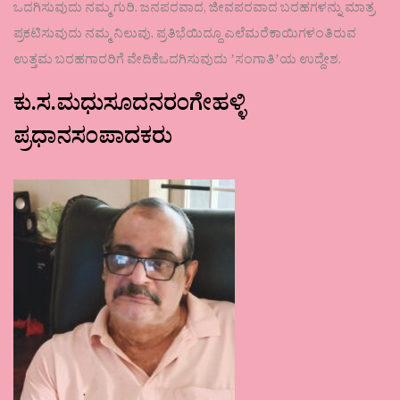
ಒದಗಿಸುವುದು ನಮ್ಮ ಗುರಿ. ಜನಪರವಾದ, ಜೀವಪರವಾದ ಬರಹಗಳನ್ನು ಮಾತ್ರ
ಪ್ರಕಟಿಸುವುದು ನಮ್ಮ ನಿಲುವು. ಪ್ರತಿಭೆಯಿದ್ದೂ ಎಲೆಮರೆಕಾಯಿಗಳಂತಿರುವ
ಉತ್ತಮ ಬರಹಗಾರರಿಗೆ ವೇದಿಕೆಒದಗಿಸುವುದು ʼಸಂಗಾತಿʼಯ ಉದ್ದೇಶ.
ಕು.ಸ.ಮಧುಸೂದನರಂಗೇಹಳ್ಳಿ
ಪ್ರಧಾನಸಂಪಾದಕರು