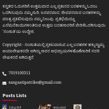
ಕನ್ನಡದ ಓದುಗರಿಗೆ ಉತ್ತಮವಾದ ಎಲ್ಲ ಪ್ರಕಾರದ ಬರಹಳನ್ನು ಓದಲು
ಒದಗಿಸುವುದು ನಮ್ಮ ಗುರಿ. ಜನಪರವಾದ, ಜೀವಪರವಾದ ಬರಹಗಳನ್ನು
ಮಾತ್ರ ಪ್ರಕಟಿಸುವುದು ನಮ್ಮ ನಿಲುವು. ಪ್ರತಿಭೆಯಿದ್ದೂ
ಎಲೆಮರೆಕಾಯಿಗಳಂತಿರುವ ಉತ್ತಮ ಬರಹಗಾರರಿಗೆ ವೇದಿಕೆಒದಗಿಸುವುದು
ʼಸಂಗಾತಿʼಯ ಉದ್ದೇಶ.
Copyright:- ಸಂಗಾತಿಯಲ್ಲಿ ಪ್ರಕಟವಾಗುವ ಎಲ್ಲ ಬರಹಗಳ ಹಕ್ಕುಸ್ವಾಮ್ಯ
ಆಯಾಲೇಖಕರದೇ ಆಗಿದ್ದು ಅವರ ಅಭಿಪ್ರಾಯಗಳಹೊಣೆಗಾರಿಕೆ ಸದರಿ
ಲೇಖಕರದೆ ಆಗಿರುತ್ತದೆ
7019100351
sangaatipatrike@gmail.com
Posts Lists
ನಿಮ್ಮೊಂದಿಗೆ
ಕಾವ್ಯಯಾನ