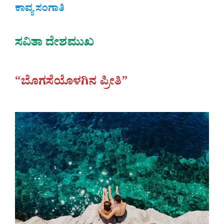
ಕಾವ್ಯ ಸಂಗಾತಿ
ಸವಿತಾ ದೇಶಮುಖ
“ಬೊಗಸೆಯೊಳಗಿನ ಪ್ರೀತಿ”