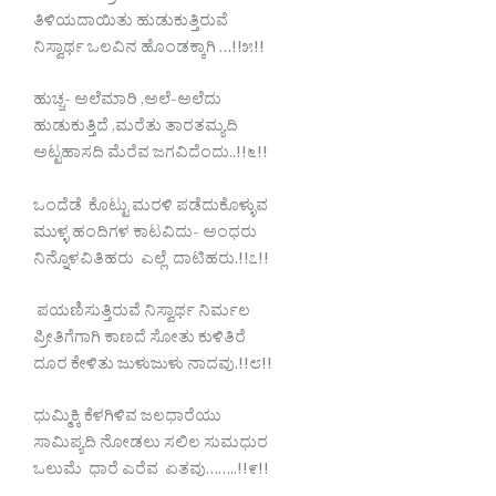
ತಿಳಿಯದಾಯಿತು ಹುಡುಕುತ್ತಿರುವೆ
ನಿಸ್ವಾರ್ಥ ಒಲವಿನ ಹೊಂಡಕ್ಕಾಗಿ …!!೫!!
ಹುಚ್ಚ- ಅಲೆಮಾರಿ ,ಅಲೆ-ಅಲೆದು
ಹುಡುಕುತ್ತಿದೆ ,ಮರೆತು ತಾರತಮ್ಯದಿ
ಅಟ್ಟಹಾಸದಿ ಮೆರೆವ ಜಗವಿದೆಂದು..!!೬!!
ಒಂದೆಡೆ ಕೊಟ್ಟು ಮರಳಿ ಪಡೆದುಕೊಳ್ಳುವ
ಮುಳ್ಳ ಹಂದಿಗಳ ಕಾಟವಿದು- ಅಂಧರು
ನಿನ್ನೊಳವಿತಿಹರು ಎಲ್ಲೆ ದಾಟಿಹರು.!!೭!!
ಪಯಣಿಸುತ್ತಿರುವೆ ನಿಸ್ವಾರ್ಥ ನಿರ್ಮಲ
ಪ್ರೀತಿಗೆಗಾಗಿ ಕಾಣದೆ ಸೋತು ಕುಳಿತಿರೆ
ದೂರ ಕೇಳಿತು ಜುಳುಜುಳು ನಾದವು.!!೮!!
ಧುಮ್ಮಿಕ್ಕಿ ಕೆಳಗಿಳಿವ ಜಲಧಾರೆಯು
ಸಾಮಿಪ್ಯದಿ ನೋಡಲು ಸಲಿಲ ಸುಮಧುರ
ಒಲುಮೆ ಧಾರೆ ಎರೆವ ಏತವು……..!!೯!!