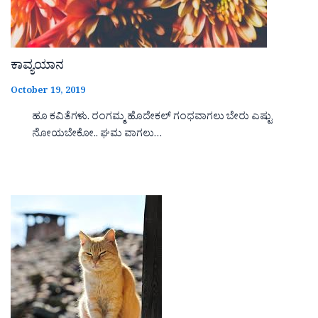
ಕಾವ್ಯಯಾನ
October 19, 2019
ಹೂ ಕವಿತೆಗಳು. ರಂಗಮ್ಮ ಹೊದೇಕಲ್ ಗಂಧವಾಗಲು ಬೇರು ಎಷ್ಟು
ನೋಯಬೇಕೋ.. ಘಮ ವಾಗಲು…