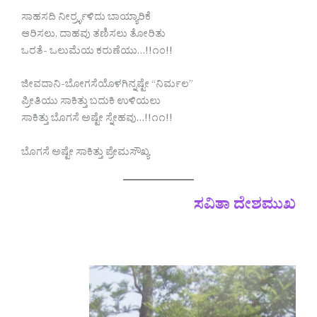
ಸಾಹಸದಿ ನೀರ್ರ್ರ್ಳಳಿದು ಬಾಯ್ಯಾರಿಕೆ
ಆರಿಸಲು, ದಾಹವು ತಣಿಸಲು ತೋರಿತು
ಒರತೆ- ಒಲುಮೆಯ ಕರುಣೆಯು…!!೧೦!!
ಜೀವದಾನಿ-ಬೋಗಸೆಯೊಳಗಿನ್ನಷ್ಟೇ “ನಿರ್ಮಲ”
ಪ್ರೀತಿಯು ಸಾಕಿತ್ತು ಬದುಕಿ ಉಳಿಯಲು
ಸಾಕಿತ್ತು ಬೊಗಸೆ ಅಷ್ಟೇ ಸ್ನೇಹವು…!!೧೧!!
ಬೊಗಸೆ ಅಷ್ಟೇ ಸಾಕಿತ್ತು ಪ್ರೇಮಸೌಖ್ಯ
ಸವಿತಾ ದೇಶಮುಖ