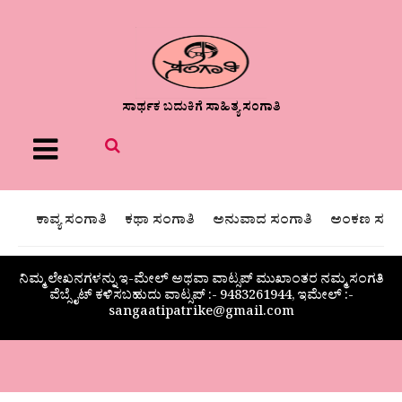
ಸಾರ್ಥಕ ಬದುಕಿಗೆ ಸಾಹಿತ್ಯ ಸಂಗಾತಿ
Menu
ಕಾವ್ಯ ಸಂಗಾತಿ
ಕಥಾ ಸಂಗಾತಿ
ಅನುವಾದ ಸಂಗಾತಿ
ಅಂಕಣ ಸಂಗಾ
ನಿಮ್ಮ ಲೇಖನಗಳನ್ನು ಇ-ಮೇಲ್ ಅಥವಾ ವಾಟ್ಸಪ್ ಮುಖಾಂತರ ನಮ್ಮ ಸಂಗತಿ
ವೆಬ್ಸೈಟ್ ಕಳಿಸಬಹುದು ವಾಟ್ಸಪ್‌ :- 9483261944, ಇಮೇಲ್ :-
sangaatipatrike@gmail.com