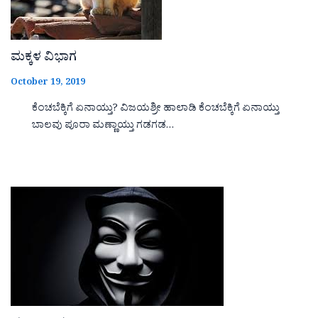
ಮಕ್ಕಳ ವಿಭಾಗ
October 19, 2019
ಕೆಂಚಬೆಕ್ಕಿಗೆ ಏನಾಯ್ತು? ವಿಜಯಶ್ರೀ ಹಾಲಾಡಿ ಕೆಂಚಬೆಕ್ಕಿಗೆ ಏನಾಯ್ತು
ಬಾಲವು ಪೂರಾ ಮಣ್ಣಾಯ್ತು ಗಡಗಡ…