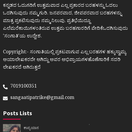
ಕನ್ನಡದ ಓದುಗರಿಗೆ ಉತ್ತಮವಾದ ಎಲ್ಲ ಪ್ರಕಾರದ ಬರಹಳನ್ನು ಓದಲು
ಒದಗಿಸುವುದು ನಮ್ಮ ಗುರಿ. ಜನಪರವಾದ, ಜೀವಪರವಾದ ಬರಹಗಳನ್ನು
ಮಾತ್ರ ಪ್ರಕಟಿಸುವುದು ನಮ್ಮ ನಿಲುವು. ಪ್ರತಿಭೆಯಿದ್ದೂ
ಎಲೆಮರೆಕಾಯಿಗಳಂತಿರುವ ಉತ್ತಮ ಬರಹಗಾರರಿಗೆ ವೇದಿಕೆಒದಗಿಸುವುದು
ʼಸಂಗಾತಿʼಯ ಉದ್ದೇಶ.
Copyright:- ಸಂಗಾತಿಯಲ್ಲಿ ಪ್ರಕಟವಾಗುವ ಎಲ್ಲ ಬರಹಗಳ ಹಕ್ಕುಸ್ವಾಮ್ಯ
ಆಯಾಲೇಖಕರದೇ ಆಗಿದ್ದು ಅವರ ಅಭಿಪ್ರಾಯಗಳಹೊಣೆಗಾರಿಕೆ ಸದರಿ
ಲೇಖಕರದೆ ಆಗಿರುತ್ತದೆ
7019100351
sangaatipatrike@gmail.com
Posts Lists
ಕಾವ್ಯಯಾನ