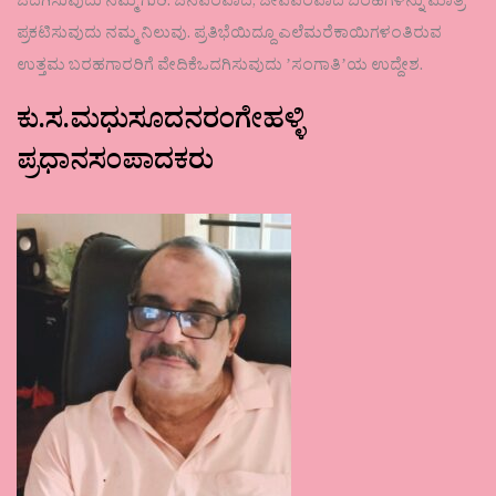
ಒದಗಿಸುವುದು ನಮ್ಮ ಗುರಿ. ಜನಪರವಾದ, ಜೀವಪರವಾದ ಬರಹಗಳನ್ನು ಮಾತ್ರ
ಪ್ರಕಟಿಸುವುದು ನಮ್ಮ ನಿಲುವು. ಪ್ರತಿಭೆಯಿದ್ದೂ ಎಲೆಮರೆಕಾಯಿಗಳಂತಿರುವ
ಉತ್ತಮ ಬರಹಗಾರರಿಗೆ ವೇದಿಕೆಒದಗಿಸುವುದು ʼಸಂಗಾತಿʼಯ ಉದ್ದೇಶ.
ಕು.ಸ.ಮಧುಸೂದನರಂಗೇಹಳ್ಳಿ
ಪ್ರಧಾನಸಂಪಾದಕರು