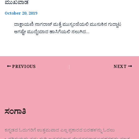
ಮುಖವಾಡ
October 20, 2019
ದಾಕ್ಷಾಯಣಿ ನಾಗರಾಜ್ ಮತ್ತೆ ಮುಸ್ಸಂಜೆಯಲಿ ಮುಸುಕಿನ ಗುದ್ದಾಟ
ಆಗಷ್ಟೇ ಮುದ್ದೆಯಾದ ಹಾಸಿಗೆಯಲಿ ನಲುಗಿದ…
PREVIOUS
NEXT
ಸಂಗಾತಿ
ಕನ್ನಡದ ಓದುಗರಿಗೆ ಉತ್ತಮವಾದ ಎಲ್ಲ ಪ್ರಕಾರದ ಬರಹಳನ್ನು ಓದಲು