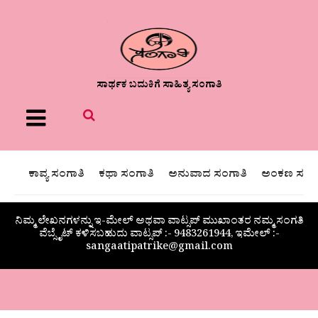
ಸಾರ್ಥಕ ಬದುಕಿಗೆ ಸಾಹಿತ್ಯ ಸಂಗಾತಿ
Menu
ಕಾವ್ಯ ಸಂಗಾತಿ
ಕಥಾ ಸಂಗಾತಿ
ಅನುವಾದ ಸಂಗಾತಿ
ಅಂಕಣ ಸಂಗಾ
ನಿಮ್ಮ ಲೇಖನಗಳನ್ನು ಇ-ಮೇಲ್ ಅಥವಾ ವಾಟ್ಸಪ್ ಮುಖಾಂತರ ನಮ್ಮ ಸಂಗತಿ
ವೆಬ್ಸೈಟ್ ಕಳಿಸಬಹುದು ವಾಟ್ಸಪ್‌ :- 9483261944, ಇಮೇಲ್ :-
sangaatipatrike@gmail.com