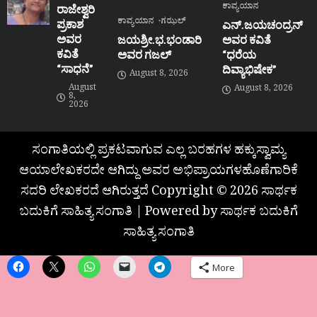
ಕಾವ್ಯಯಾನ
ರಾಜೇಶ್ವರಿ
ಕಾವ್ಯಯಾನ
ಗಝಲ್
ಪ್ರಕಾಶ
ಎನ್.ಜಯಚಂದ್ರನ್
ಅವರ
ಜಯಶ್ರೀ.ಭ.ಭಂಡಾರಿ
ಅವರ ಕವಿತೆ
ಕವಿತೆ
ಅವರ ಗಜಲ್
“ಧರೆಯ
“ಸಾಧನೆ”
ದಿವ್ಯಾಭಿಷೇಕ”
August 8, 2026
August
August 8, 2026
8,
2026
ಸಂಗಾತಿಯಲ್ಲಿ ಪ್ರಕಟವಾಗುವ ಎಲ್ಲ ಬರಹಗಳ ಹಕ್ಕುಸ್ವಾಮ್ಯ
ಆಯಾಲೇಖಕರದೇ ಆಗಿದ್ದು ಅವರ ಅಭಿಪ್ರಾಯಗಳಹೊಣೆಗಾರಿಕೆ
ಸದರಿ ಲೇಖಕರದೆ ಆಗಿರುತ್ತದೆ Copyright © 2026 ಸಾರ್ಥಕ
ಬದುಕಿಗೆ ಸಾಹಿತ್ಯ ಸಂಗಾತಿ | Powered by ಸಾರ್ಥಕ ಬದುಕಿಗೆ
ಸಾಹಿತ್ಯ ಸಂಗಾತಿ
More