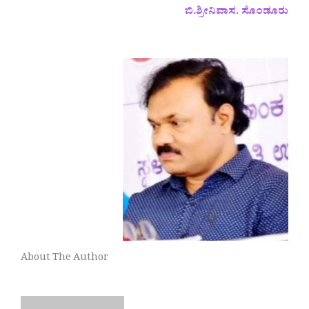
ಬಿ.ಶ್ರೀನಿವಾಸ. ಸೊಂಡೂರು
About The Author