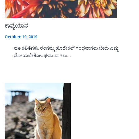
ಕಾವ್ಯಯಾನ
October 19, 2019
ಹೂ ಕವಿತೆಗಳು. ರಂಗಮ್ಮ ಹೊದೇಕಲ್ ಗಂಧವಾಗಲು ಬೇರು ಎಷ್ಟು
ನೋಯಬೇಕೋ.. ಘಮ ವಾಗಲು…