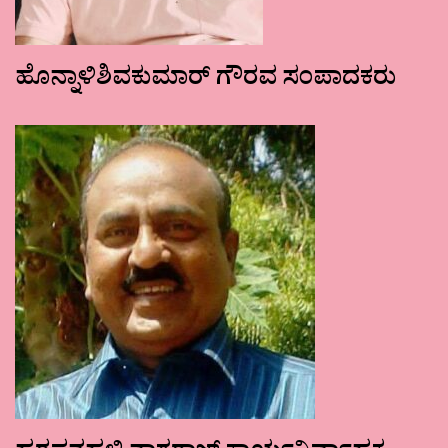
ಹೊನ್ನಾಳಿಶಿವಕುಮಾರ್ ಗೌರವ ಸಂಪಾದಕರು