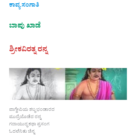
ಕಾವ್ಯ ಸಂಗಾತಿ
ಬಾಪು ಖಾಡೆ
ಶ್ರೀಕವಿರತ್ನ ರನ್ನ
ವಾಗ್ದೇವಿಯ ಶಬ್ಧ ಭಂಡಾರದ
ಮುದ್ರೆಯೊಡೆದ ರನ್ನ
ಗದಾಯುದ್ಧ ಕಥಾ ಪ್ರಸಂಗ
ಓದಲೆನಿತು ಚೆನ್ನ