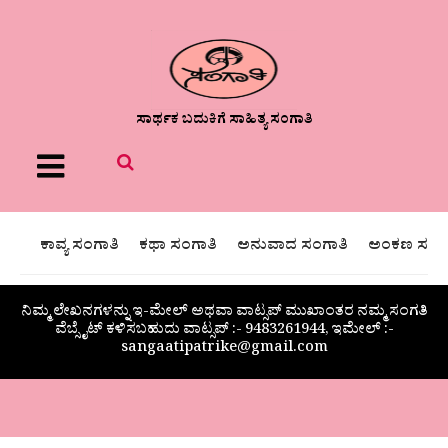
ಸಾರ್ಥಕ ಬದುಕಿಗೆ ಸಾಹಿತ್ಯ ಸಂಗಾತಿ
Menu
ಕಾವ್ಯ ಸಂಗಾತಿ
ಕಥಾ ಸಂಗಾತಿ
ಅನುವಾದ ಸಂಗಾತಿ
ಅಂಕಣ ಸಂಗಾ
ನಿಮ್ಮ ಲೇಖನಗಳನ್ನು ಇ-ಮೇಲ್ ಅಥವಾ ವಾಟ್ಸಪ್ ಮುಖಾಂತರ ನಮ್ಮ ಸಂಗತಿ
ವೆಬ್ಸೈಟ್ ಕಳಿಸಬಹುದು ವಾಟ್ಸಪ್‌ :- 9483261944, ಇಮೇಲ್ :-
sangaatipatrike@gmail.com