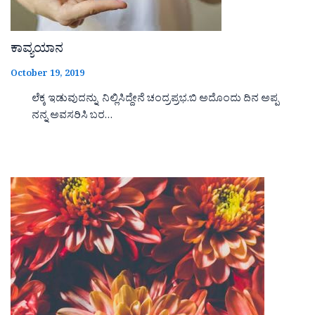
ಕಾವ್ಯಯಾನ
October 19, 2019
ಲೆಕ್ಕ ಇಡುವುದನ್ನು ನಿಲ್ಲಿಸಿದ್ದೇನೆ ಚಂದ್ರಪ್ರಭ.ಬಿ ಅದೊಂದು ದಿನ ಅಪ್ಪ
ನನ್ನ ಅವಸರಿಸಿ ಬರ…