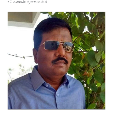
ಕವಿಮುಖಚಂದ್ರ ಅಜರಾಮರ