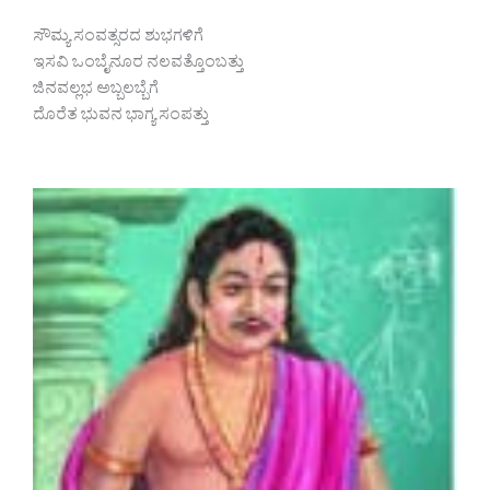
ಸೌಮ್ಯ ಸಂವತ್ಸರದ ಶುಭಗಳಿಗೆ
ಇಸವಿ ಒಂಬೈನೂರ ನಲವತ್ತೊಂಬತ್ತು
ಜಿನವಲ್ಲಭ ಅಬ್ಬಲಬ್ಬೆಗೆ
ದೊರೆತ ಭುವನ ಭಾಗ್ಯ ಸಂಪತ್ತು