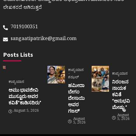
ಆಯಾಲೇಖಕರದೇ ಆಗಿದ್ದು ಅವರ ಅಭಿಪ್ರಾಯಗಳಹೊಣೆಗಾರಿಕೆ ಸದರಿ
ಲೇಖಕರದೆ ಆಗಿರುತ್ತದೆ
7019100351
sangaatipatrike@gmail.com
Posts Lists
ಕಾವ್ಯಯಾನ
ಕಾವ್ಯಯಾನ
ಗಝಲ್
ನಿರಂಜನ
ಕಾವ್ಯಯಾನ
ಹಮೀದಾ
ನಾಯಕ
ಅಮು ಭಾವಜೀವಿ
ಬೇಗಂ
ಕವಿತೆ
ಮುಸ್ಟೂರು ಅವರ
ದೇಸಾಯಿ
“ಅನುಭವಿ
ಕವಿತೆ”ಕಾಡಿಸದಿರು”
ಅವರ
ಮೇಷ್ಟ್ರು”
ಗಜಲ್
August 5, 2026
August
August
5, 2026
5, 2026