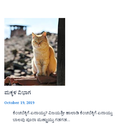
ಮಕ್ಕಳ ವಿಭಾಗ
October 19, 2019
ಕೆಂಚಬೆಕ್ಕಿಗೆ ಏನಾಯ್ತು? ವಿಜಯಶ್ರೀ ಹಾಲಾಡಿ ಕೆಂಚಬೆಕ್ಕಿಗೆ ಏನಾಯ್ತು
ಬಾಲವು ಪೂರಾ ಮಣ್ಣಾಯ್ತು ಗಡಗಡ…