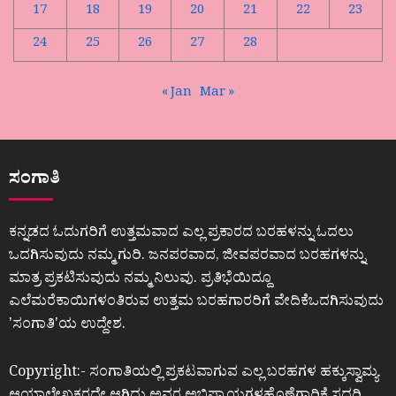
17
18
19
20
21
22
23
24
25
26
27
28
« Jan
Mar »
ಸಂಗಾತಿ
ಕನ್ನಡದ ಓದುಗರಿಗೆ ಉತ್ತಮವಾದ ಎಲ್ಲ ಪ್ರಕಾರದ ಬರಹಳನ್ನು ಓದಲು
ಒದಗಿಸುವುದು ನಮ್ಮ ಗುರಿ. ಜನಪರವಾದ, ಜೀವಪರವಾದ ಬರಹಗಳನ್ನು
ಮಾತ್ರ ಪ್ರಕಟಿಸುವುದು ನಮ್ಮ ನಿಲುವು. ಪ್ರತಿಭೆಯಿದ್ದೂ
ಎಲೆಮರೆಕಾಯಿಗಳಂತಿರುವ ಉತ್ತಮ ಬರಹಗಾರರಿಗೆ ವೇದಿಕೆಒದಗಿಸುವುದು
ʼಸಂಗಾತಿʼಯ ಉದ್ದೇಶ.
Copyright:- ಸಂಗಾತಿಯಲ್ಲಿ ಪ್ರಕಟವಾಗುವ ಎಲ್ಲ ಬರಹಗಳ ಹಕ್ಕುಸ್ವಾಮ್ಯ