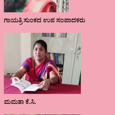
ಗಾಯತ್ರಿ ಸುಂಕದ ಉಪ ಸಂಪಾದಕರು
ಮಮತಾ ಕೆ.ಸಿ.