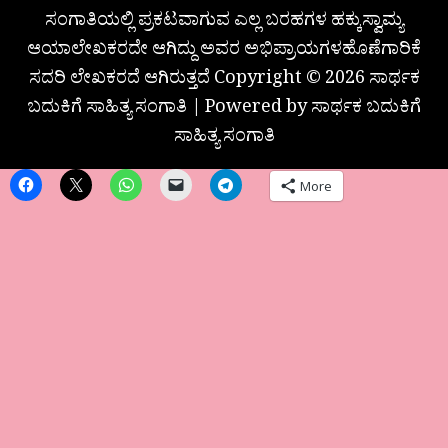
ಸಂಗಾತಿಯಲ್ಲಿ ಪ್ರಕಟವಾಗುವ ಎಲ್ಲ ಬರಹಗಳ ಹಕ್ಕುಸ್ವಾಮ್ಯ
ಆಯಾಲೇಖಕರದೇ ಆಗಿದ್ದು ಅವರ ಅಭಿಪ್ರಾಯಗಳಹೊಣೆಗಾರಿಕೆ
ಸದರಿ ಲೇಖಕರದೆ ಆಗಿರುತ್ತದೆ Copyright © 2026 ಸಾರ್ಥಕ
ಬದುಕಿಗೆ ಸಾಹಿತ್ಯ ಸಂಗಾತಿ | Powered by ಸಾರ್ಥಕ ಬದುಕಿಗೆ
ಸಾಹಿತ್ಯ ಸಂಗಾತಿ
More