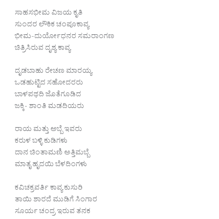
ಸಾಹಸಭೀಮ ವಿಜಯ ಕೃತಿ
ಸುಂದರ ಲೌಕಿಕ ಚಂಪೂಕಾವ್ಯ
ಭೀಮ-ದುರ್ಯೋಧನರ ಸಮರಾಂಗಣ
ಚಿತ್ರಿಸಿರುವ ದೃಶ್ಯ ಕಾವ್ಯ
ದೃಡಬಾಹು ರೇಚಣ ಮಾರಯ್ಯ
ಒಡಹುಟ್ಟಿದ ಸಹೋದರರು
ಬಾಳಪಥದಿ ಜೊತೆಗೂಡಿದ
ಜಕ್ಕಿ- ಶಾಂತಿ ಮಡದಿಯರು
ರಾಯ ಮತ್ತು ಅಬ್ಬೆ ಇವರು
ಕರುಳ ಬಳ್ಳಿ ಕುಡಿಗಳು
ದಾನ ಚಿಂತಾಮಣಿ ಅತ್ತಿಮಬ್ಬೆ
ಮಾತೃ ಹೃದಯಿ ಬೆಳದಿಂಗಳು
ಕವಿಚಕ್ರವರ್ತಿ ಕಾವ್ಯ ಕುಸುರಿ
ತಾಯಿ ಶಾರದೆ ಮುಡಿಗೆ ಸಿಂಗಾರ
ಸೂರ್ಯ ಚಂದ್ರ ಇರುವ ತನಕ