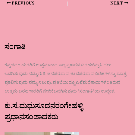
PREVIOUS
NEXT
ಸಂಗಾತಿ
ಕನ್ನಡದ ಓದುಗರಿಗೆ ಉತ್ತಮವಾದ ಎಲ್ಲ ಪ್ರಕಾರದ ಬರಹಳನ್ನು ಓದಲು
ಒದಗಿಸುವುದು ನಮ್ಮ ಗುರಿ. ಜನಪರವಾದ, ಜೀವಪರವಾದ ಬರಹಗಳನ್ನು ಮಾತ್ರ
ಪ್ರಕಟಿಸುವುದು ನಮ್ಮ ನಿಲುವು. ಪ್ರತಿಭೆಯಿದ್ದೂ ಎಲೆಮರೆಕಾಯಿಗಳಂತಿರುವ
ಉತ್ತಮ ಬರಹಗಾರರಿಗೆ ವೇದಿಕೆಒದಗಿಸುವುದು ʼಸಂಗಾತಿʼಯ ಉದ್ದೇಶ.
ಕು.ಸ.ಮಧುಸೂದನರಂಗೇಹಳ್ಳಿ
ಪ್ರಧಾನಸಂಪಾದಕರು