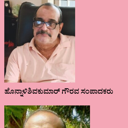
ಹೊನ್ನಾಳಿಶಿವಕುಮಾರ್ ಗೌರವ ಸಂಪಾದಕರು