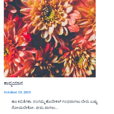
ಕಾವ್ಯಯಾನ
October 19, 2019
ಹೂ ಕವಿತೆಗಳು. ರಂಗಮ್ಮ ಹೊದೇಕಲ್ ಗಂಧವಾಗಲು ಬೇರು ಎಷ್ಟು
ನೋಯಬೇಕೋ.. ಘಮ ವಾಗಲು…