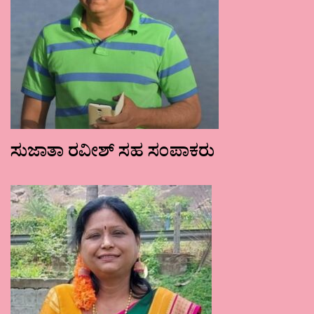
ಸುಜಾತಾ ರವೀಶ್ ಸಹ ಸಂಪಾಕರು