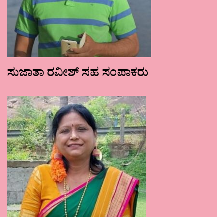
ಸುಜಾತಾ ರವೀಶ್ ಸಹ ಸಂಪಾಕರು