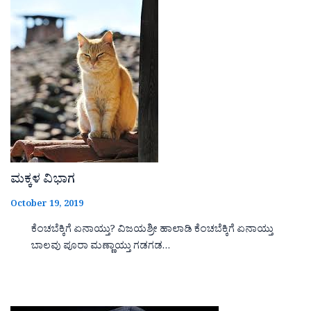
ಮಕ್ಕಳ ವಿಭಾಗ
October 19, 2019
ಕೆಂಚಬೆಕ್ಕಿಗೆ ಏನಾಯ್ತು? ವಿಜಯಶ್ರೀ ಹಾಲಾಡಿ ಕೆಂಚಬೆಕ್ಕಿಗೆ ಏನಾಯ್ತು
ಬಾಲವು ಪೂರಾ ಮಣ್ಣಾಯ್ತು ಗಡಗಡ…