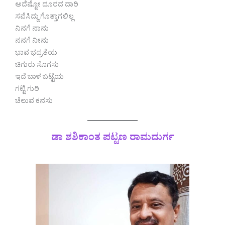
ಅದೆಷ್ಟೋ ದೂರದ ದಾರಿ
ಸವೆಸಿದ್ದು ಗೊತ್ತಾಗಲಿಲ್ಲ
ನಿನಗೆ ನಾನು
ನನಗೆ ನೀನು
ಭಾವ ಭದ್ರತೆಯ
ಚಿಗುರು ಸೊಗಸು
ಇದೆ ಬಾಳ ಬಟ್ಟೆಯ
ಗಟ್ಟಿ ಗುರಿ
ಚೆಲುವ ಕನಸು
ಡಾ ಶಶಿಕಾಂತ ಪಟ್ಟಣ ರಾಮದುರ್ಗ