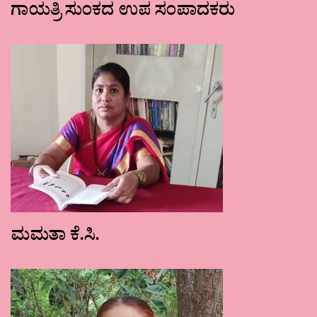
ಗಾಯತ್ರಿ ಸುಂಕದ ಉಪ ಸಂಪಾದಕರು
ಮಮತಾ ಕೆ.ಸಿ.