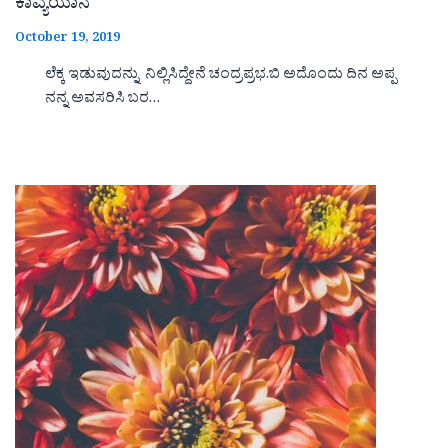
ಕಾವ್ಯಯಾನ
October 19, 2019
ಲೆಕ್ಕ ಇಡುವುದನ್ನು ನಿಲ್ಲಿಸಿದ್ದೇನೆ ಚಂದ್ರಪ್ರಭ.ಬಿ ಅದೊಂದು ದಿನ ಅಪ್ಪ
ನನ್ನ ಅವಸರಿಸಿ ಬರ…