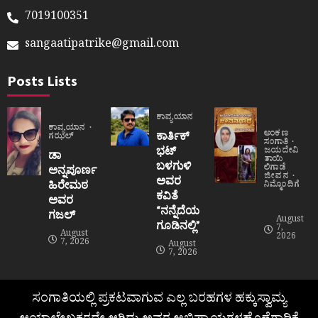
7019100351
sangaatipatrike@gmail.com
Posts Lists
ಕಾವ್ಯಯಾನ
ಕಾವ್ಯಯಾನ
ಅಂಕಣ
ಕಾರ್ತಿಕ್
ಗಝಲ್
ಸಂಗಾತಿ
ಭಟ್
ಜಯದೇವಿ
ಡಾ
ತಾಯಿ
ಬಳಗುಳಿ
ಲಿಗಾಡೆ
ಅನ್ನಪೂರ್ಣ
ಜೀವನ
ಅವರ
ಹಿರೇಮಠ
ನಿಮ್ಮೊಂದಿಗೆ
ಕವಿತೆ
ಅವರ
“ನನ್ನೆದೆಯ
ಗಜಲ್
August
ಗೂಡಿನಲ್ಲಿ”
7,
August
2026
7, 2026
August
7, 2026
ಸಂಗಾತಿಯಲ್ಲಿ ಪ್ರಕಟವಾಗುವ ಎಲ್ಲ ಬರಹಗಳ ಹಕ್ಕುಸ್ವಾಮ್ಯ