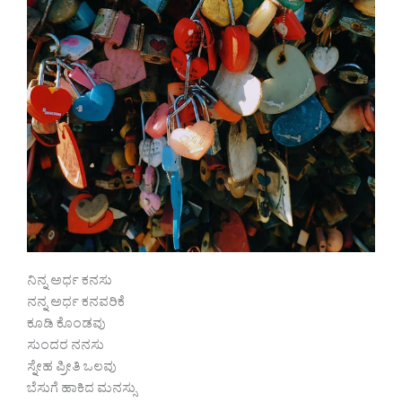
ನಿನ್ನ ಅರ್ಧ ಕನಸು
ನನ್ನ ಅರ್ಧ ಕನವರಿಕೆ
ಕೂಡಿ ಕೊಂಡವು
ಸುಂದರ ನನಸು
ಸ್ನೇಹ ಪ್ರೀತಿ ಒಲವು
ಬೆಸುಗೆ ಹಾಕಿದ ಮನಸ್ಸು