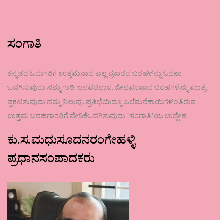
ಸಂಗಾತಿ
ಕನ್ನಡದ ಓದುಗರಿಗೆ ಉತ್ತಮವಾದ ಎಲ್ಲ ಪ್ರಕಾರದ ಬರಹಳನ್ನು ಓದಲು
ಒದಗಿಸುವುದು ನಮ್ಮ ಗುರಿ. ಜನಪರವಾದ, ಜೀವಪರವಾದ ಬರಹಗಳನ್ನು ಮಾತ್ರ
ಪ್ರಕಟಿಸುವುದು ನಮ್ಮ ನಿಲುವು. ಪ್ರತಿಭೆಯಿದ್ದೂ ಎಲೆಮರೆಕಾಯಿಗಳಂತಿರುವ
ಉತ್ತಮ ಬರಹಗಾರರಿಗೆ ವೇದಿಕೆಒದಗಿಸುವುದು ʼಸಂಗಾತಿʼಯ ಉದ್ದೇಶ.
ಕು.ಸ.ಮಧುಸೂದನರಂಗೇಹಳ್ಳಿ
ಪ್ರಧಾನಸಂಪಾದಕರು