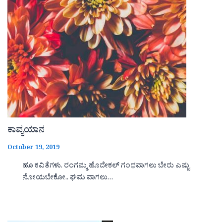
ಕಾವ್ಯಯಾನ
October 19, 2019
ಹೂ ಕವಿತೆಗಳು. ರಂಗಮ್ಮ ಹೊದೇಕಲ್ ಗಂಧವಾಗಲು ಬೇರು ಎಷ್ಟು
ನೋಯಬೇಕೋ.. ಘಮ ವಾಗಲು…