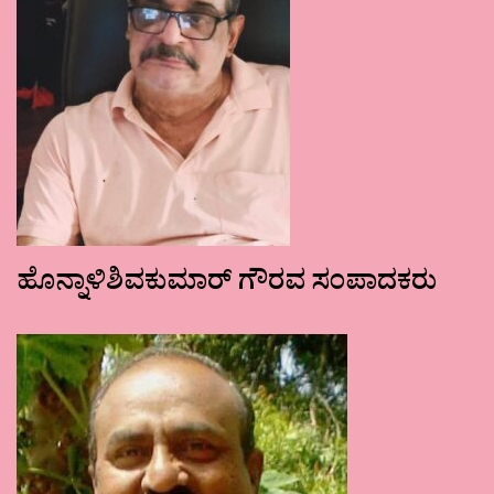
ಹೊನ್ನಾಳಿಶಿವಕುಮಾರ್ ಗೌರವ ಸಂಪಾದಕರು