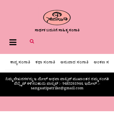
ಸಾರ್ಥಕ ಬದುಕಿಗೆ ಸಾಹಿತ್ಯ ಸಂಗಾತಿ
Menu
ಕಾವ್ಯ ಸಂಗಾತಿ
ಕಥಾ ಸಂಗಾತಿ
ಅನುವಾದ ಸಂಗಾತಿ
ಅಂಕಣ ಸಂಗಾ
ನಿಮ್ಮ ಲೇಖನಗಳನ್ನು ಇ-ಮೇಲ್ ಅಥವಾ ವಾಟ್ಸಪ್ ಮುಖಾಂತರ ನಮ್ಮ ಸಂಗತಿ
ವೆಬ್ಸೈಟ್ ಕಳಿಸಬಹುದು ವಾಟ್ಸಪ್‌ :- 9483261944, ಇಮೇಲ್ :-
sangaatipatrike@gmail.com