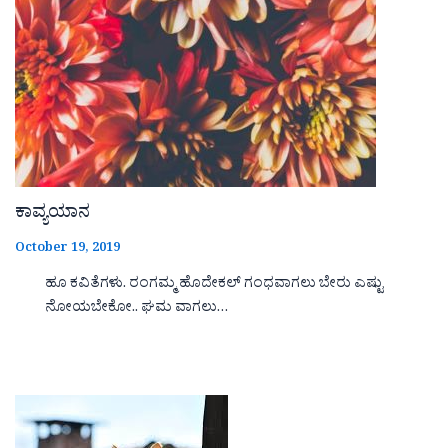
ಕಾವ್ಯಯಾನ
October 19, 2019
ಹೂ ಕವಿತೆಗಳು. ರಂಗಮ್ಮ ಹೊದೇಕಲ್ ಗಂಧವಾಗಲು ಬೇರು ಎಷ್ಟು
ನೋಯಬೇಕೋ.. ಘಮ ವಾಗಲು…