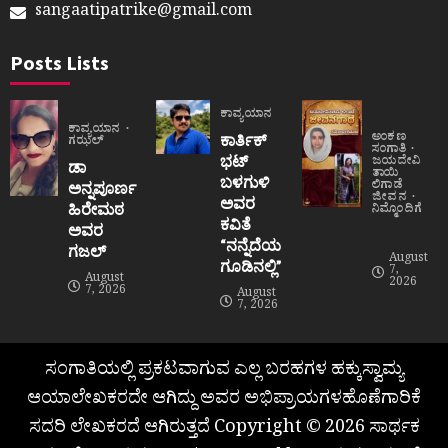
sangaatipatrike@gmail.com
Posts Lists
ಕಾವ್ಯಯಾನ
ಕಾವ್ಯಯಾನ
ಅಂಕಣ
ಕಾರ್ತಿಕ್
ಗಝಲ್
ಸಂಗಾತಿ
ಭಟ್
ಜಯದೇವಿ
ಡಾ
ತಾಯಿ
ಬಳಗುಳಿ
ಲಿಗಾಡೆ
ಅನ್ನಪೂರ್ಣ
ಜೀವನ
ಅವರ
ಹಿರೇಮಠ
ನಿಮ್ಮೊಂದಿಗೆ
ಕವಿತೆ
ಅವರ
“ನನ್ನೆದೆಯ
ಗಜಲ್
August
ಗೂಡಿನಲ್ಲಿ”
7,
August
2026
7, 2026
August
7, 2026
ಸಂಗಾತಿಯಲ್ಲಿ ಪ್ರಕಟವಾಗುವ ಎಲ್ಲ ಬರಹಗಳ ಹಕ್ಕುಸ್ವಾಮ್ಯ
ಆಯಾಲೇಖಕರದೇ ಆಗಿದ್ದು ಅವರ ಅಭಿಪ್ರಾಯಗಳಹೊಣೆಗಾರಿಕೆ
ಸದರಿ ಲೇಖಕರದೆ ಆಗಿರುತ್ತದೆ Copyright © 2026 ಸಾರ್ಥಕ