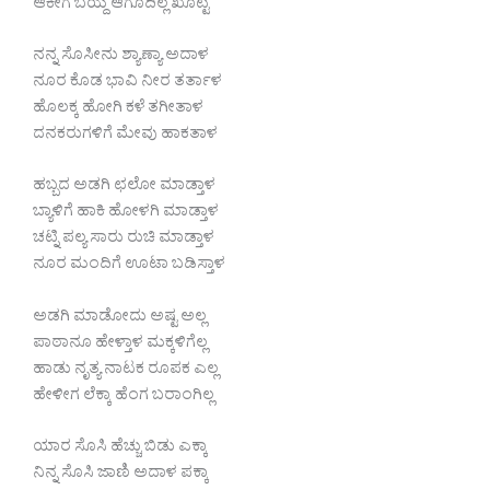
ಆಕೀಗ ಬಯ್ದ ಆಗೂದಿಲ್ಲ ಖೊಟ್ಟಿ
ನನ್ನ ಸೊಸೀನು ಶ್ಯಾಣ್ಯಾ ಅದಾಳ
ನೂರ ಕೊಡ ಭಾವಿ ನೀರ ತರ್ತಾಳ
ಹೊಲಕ್ಕ ಹೋಗಿ ಕಳೆ ತಗೀತಾಳ
ದನಕರುಗಳಿಗೆ ಮೇವು ಹಾಕತಾಳ
ಹಬ್ಬದ ಅಡಗಿ ಛಲೋ ಮಾಡ್ತಾಳ
ಬ್ಯಾಳಿಗೆ ಹಾಕಿ ಹೋಳಗಿ ಮಾಡ್ತಾಳ
ಚಟ್ನಿ ಪಲ್ಯ ಸಾರು ರುಚಿ ಮಾಡ್ತಾಳ
ನೂರ ಮಂದಿಗೆ ಊಟಾ ಬಡಿಸ್ತಾಳ
ಅಡಗಿ ಮಾಡೋದು ಅಷ್ಟ ಅಲ್ಲ
ಪಾಠಾನೂ ಹೇಳ್ತಾಳ ಮಕ್ಕಳಿಗೆಲ್ಲ
ಹಾಡು ನೃತ್ಯ ನಾಟಕ ರೂಪಕ ಎಲ್ಲ
ಹೇಳೀಗ ಲೆಕ್ಕಾ ಹೆಂಗ ಬರಾಂಗಿಲ್ಲ
ಯಾರ ಸೊಸಿ ಹೆಚ್ಚು ಬಿಡು ಎಕ್ಕಾ
ನಿನ್ನ ಸೊಸಿ ಜಾಣಿ ಅದಾಳ ಪಕ್ಕಾ