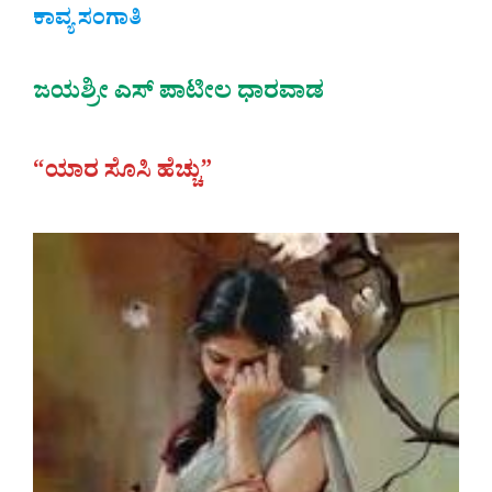
ಕಾವ್ಯ ಸಂಗಾತಿ
ಜಯಶ್ರೀ ಎಸ್ ಪಾಟೀಲ ಧಾರವಾಡ
“ಯಾರ ಸೊಸಿ ಹೆಚ್ಚು”