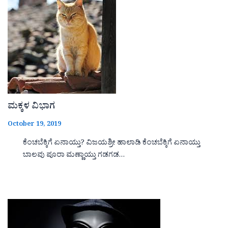
ಮಕ್ಕಳ ವಿಭಾಗ
October 19, 2019
ಕೆಂಚಬೆಕ್ಕಿಗೆ ಏನಾಯ್ತು? ವಿಜಯಶ್ರೀ ಹಾಲಾಡಿ ಕೆಂಚಬೆಕ್ಕಿಗೆ ಏನಾಯ್ತು
ಬಾಲವು ಪೂರಾ ಮಣ್ಣಾಯ್ತು ಗಡಗಡ…