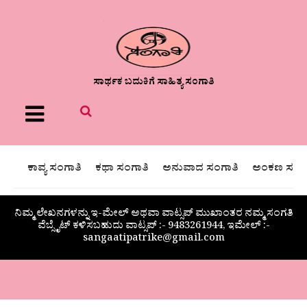
ಸಾರ್ಥಕ ಬದುಕಿಗೆ ಸಾಹಿತ್ಯ ಸಂಗಾತಿ
Menu
ಕಾವ್ಯ ಸಂಗಾತಿ
ಕಥಾ ಸಂಗಾತಿ
ಅನುವಾದ ಸಂಗಾತಿ
ಅಂಕಣ ಸಂಗಾ
ನಿಮ್ಮ ಲೇಖನಗಳನ್ನು ಇ-ಮೇಲ್ ಅಥವಾ ವಾಟ್ಸಪ್ ಮುಖಾಂತರ ನಮ್ಮ ಸಂಗತಿ
ವೆಬ್ಸೈಟ್ ಕಳಿಸಬಹುದು ವಾಟ್ಸಪ್‌ :- 9483261944, ಇಮೇಲ್ :-
sangaatipatrike@gmail.com