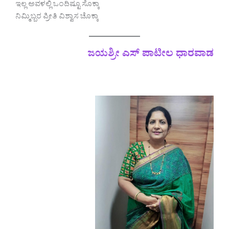
ಇಲ್ಲ ಅವಳಲ್ಲಿ ಒಂದಿಷ್ಟೂ ಸೊಕ್ಕಾ
ನಿಮ್ಮಿಬ್ಬರ ಪ್ರೀತಿ ವಿಶ್ವಾಸ ಚೊಕ್ಕಾ
ಜಯಶ್ರೀ ಎಸ್ ಪಾಟೀಲ
ಧಾರವಾಡ