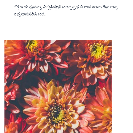
ಲೆಕ್ಕ ಇಡುವುದನ್ನು ನಿಲ್ಲಿಸಿದ್ದೇನೆ ಚಂದ್ರಪ್ರಭ.ಬಿ ಅದೊಂದು ದಿನ ಅಪ್ಪ
ನನ್ನ ಅವಸರಿಸಿ ಬರ…