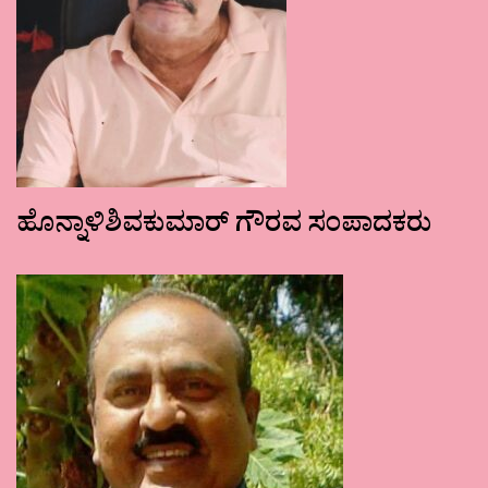
ಹೊನ್ನಾಳಿಶಿವಕುಮಾರ್ ಗೌರವ ಸಂಪಾದಕರು