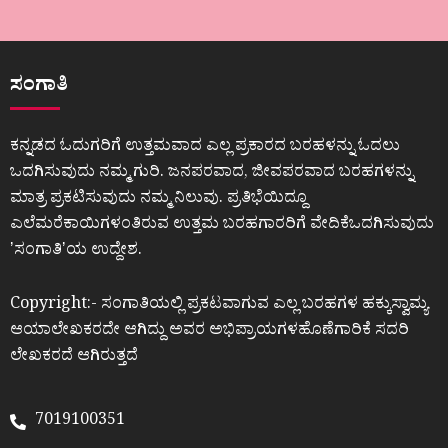
ಸಂಗಾತಿ
ಕನ್ನಡದ ಓದುಗರಿಗೆ ಉತ್ತಮವಾದ ಎಲ್ಲ ಪ್ರಕಾರದ ಬರಹಳನ್ನು ಓದಲು
ಒದಗಿಸುವುದು ನಮ್ಮ ಗುರಿ. ಜನಪರವಾದ, ಜೀವಪರವಾದ ಬರಹಗಳನ್ನು
ಮಾತ್ರ ಪ್ರಕಟಿಸುವುದು ನಮ್ಮ ನಿಲುವು. ಪ್ರತಿಭೆಯಿದ್ದೂ
ಎಲೆಮರೆಕಾಯಿಗಳಂತಿರುವ ಉತ್ತಮ ಬರಹಗಾರರಿಗೆ ವೇದಿಕೆಒದಗಿಸುವುದು
ʼಸಂಗಾತಿʼಯ ಉದ್ದೇಶ.
Copyright:- ಸಂಗಾತಿಯಲ್ಲಿ ಪ್ರಕಟವಾಗುವ ಎಲ್ಲ ಬರಹಗಳ ಹಕ್ಕುಸ್ವಾಮ್ಯ
ಆಯಾಲೇಖಕರದೇ ಆಗಿದ್ದು ಅವರ ಅಭಿಪ್ರಾಯಗಳಹೊಣೆಗಾರಿಕೆ ಸದರಿ
ಲೇಖಕರದೆ ಆಗಿರುತ್ತದೆ
7019100351