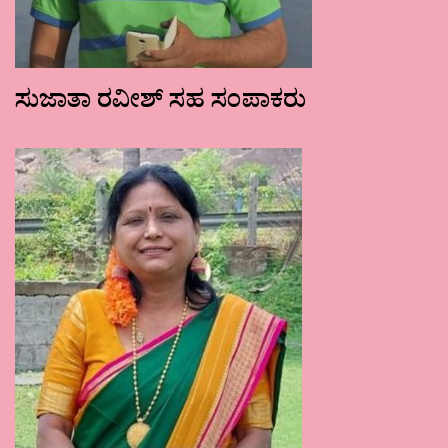
ಸುಜಾತಾ ರವೀಶ್ ಸಹ ಸಂಪಾಕರು