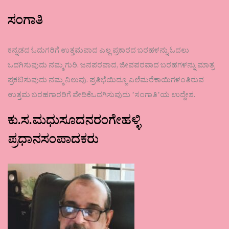
ಸಂಗಾತಿ
ಕನ್ನಡದ ಓದುಗರಿಗೆ ಉತ್ತಮವಾದ ಎಲ್ಲ ಪ್ರಕಾರದ ಬರಹಳನ್ನು ಓದಲು
ಒದಗಿಸುವುದು ನಮ್ಮ ಗುರಿ. ಜನಪರವಾದ, ಜೀವಪರವಾದ ಬರಹಗಳನ್ನು ಮಾತ್ರ
ಪ್ರಕಟಿಸುವುದು ನಮ್ಮ ನಿಲುವು. ಪ್ರತಿಭೆಯಿದ್ದೂ ಎಲೆಮರೆಕಾಯಿಗಳಂತಿರುವ
ಉತ್ತಮ ಬರಹಗಾರರಿಗೆ ವೇದಿಕೆಒದಗಿಸುವುದು ʼಸಂಗಾತಿʼಯ ಉದ್ದೇಶ.
ಕು.ಸ.ಮಧುಸೂದನರಂಗೇಹಳ್ಳಿ
ಪ್ರಧಾನಸಂಪಾದಕರು