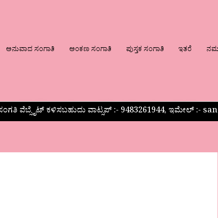
ಅನುವಾದ ಸಂಗಾತಿ
ಅಂಕಣ ಸಂಗಾತಿ
ಪುಸ್ತಕ ಸಂಗಾತಿ
ಇತರೆ
ನಮ್ಮ
ಂಗತಿ ವೆಬ್ಸೈಟ್ ಕಳಿಸಬಹುದು ವಾಟ್ಸಪ್‌ :- 9483261944, ಇಮೇಲ್ :-