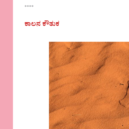
****
ಕಾಲನ ಕೌತುಕ