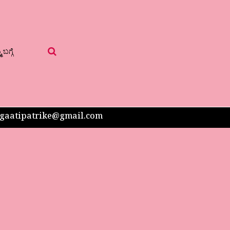
 ಬಗ್ಗೆ
 sangaatipatrike@gmail.com