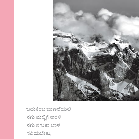
ಬದುಕೆಂಬ ಬಾಣಲೆಯಲಿ
ನಗು ಮಲ್ಲಿಗೆ ಅರಳಿ
ನಗು ನಗುತಾ ಬಾಳ
ಸವಿಯಬೇಕು,