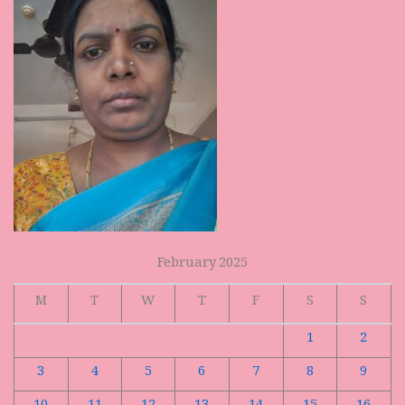
February 2025
M
T
W
T
F
S
S
1
2
3
4
5
6
7
8
9