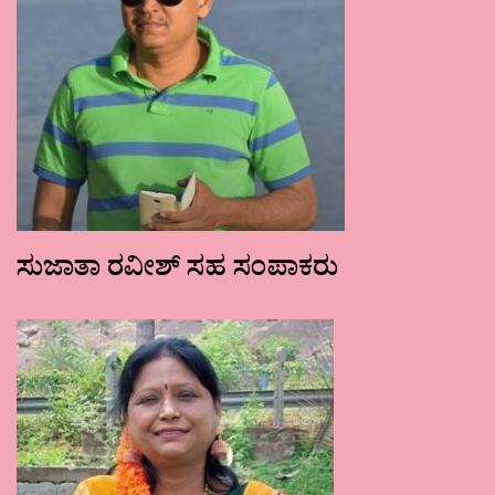
ಸುಜಾತಾ ರವೀಶ್ ಸಹ ಸಂಪಾಕರು