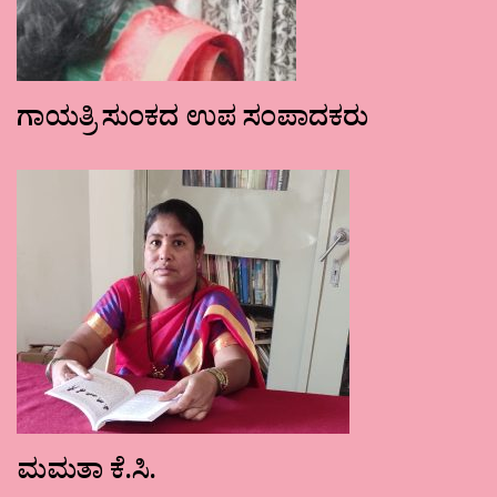
ಗಾಯತ್ರಿ ಸುಂಕದ ಉಪ ಸಂಪಾದಕರು
ಮಮತಾ ಕೆ.ಸಿ.