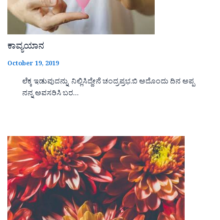
ಕಾವ್ಯಯಾನ
October 19, 2019
ಲೆಕ್ಕ ಇಡುವುದನ್ನು ನಿಲ್ಲಿಸಿದ್ದೇನೆ ಚಂದ್ರಪ್ರಭ.ಬಿ ಅದೊಂದು ದಿನ ಅಪ್ಪ
ನನ್ನ ಅವಸರಿಸಿ ಬರ…