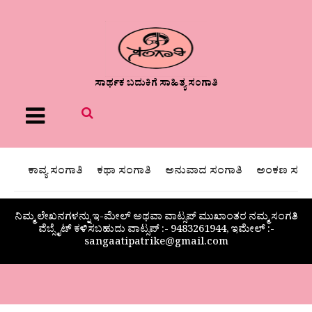
ಸಾರ್ಥಕ ಬದುಕಿಗೆ ಸಾಹಿತ್ಯ ಸಂಗಾತಿ
Menu
ಕಾವ್ಯ ಸಂಗಾತಿ
ಕಥಾ ಸಂಗಾತಿ
ಅನುವಾದ ಸಂಗಾತಿ
ಅಂಕಣ ಸಂಗಾ
ನಿಮ್ಮ ಲೇಖನಗಳನ್ನು ಇ-ಮೇಲ್ ಅಥವಾ ವಾಟ್ಸಪ್ ಮುಖಾಂತರ ನಮ್ಮ ಸಂಗತಿ
ವೆಬ್ಸೈಟ್ ಕಳಿಸಬಹುದು ವಾಟ್ಸಪ್‌ :- 9483261944, ಇಮೇಲ್ :-
sangaatipatrike@gmail.com