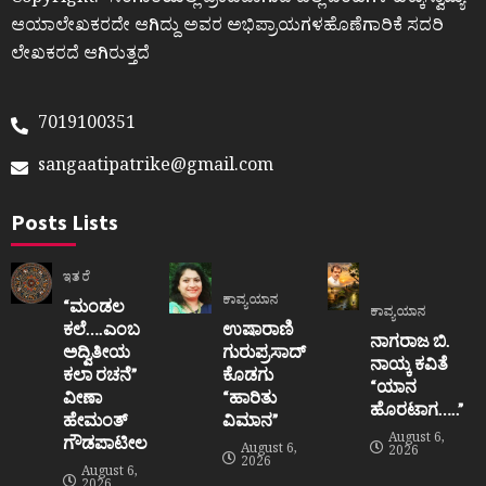
Copyright:- ಸಂಗಾತಿಯಲ್ಲಿ ಪ್ರಕಟವಾಗುವ ಎಲ್ಲ ಬರಹಗಳ ಹಕ್ಕುಸ್ವಾಮ್ಯ
ಆಯಾಲೇಖಕರದೇ ಆಗಿದ್ದು ಅವರ ಅಭಿಪ್ರಾಯಗಳಹೊಣೆಗಾರಿಕೆ ಸದರಿ
ಲೇಖಕರದೆ ಆಗಿರುತ್ತದೆ
7019100351
sangaatipatrike@gmail.com
Posts Lists
ಇತರೆ
ಕಾವ್ಯಯಾನ
“ಮಂಡಲ
ಕಾವ್ಯಯಾನ
ಕಲೆ….ಎಂಬ
ಉಷಾರಾಣಿ
ನಾಗರಾಜ ಬಿ.
ಅದ್ವಿತೀಯ
ಗುರುಪ್ರಸಾದ್
ನಾಯ್ಕ ಕವಿತೆ
ಕಲಾ ರಚನೆ”‌
ಕೊಡಗು
“ಯಾನ
ವೀಣಾ
“ಹಾರಿತು
ಹೊರಟಾಗ…..”
ಹೇಮಂತ್‌
ವಿಮಾನ”
August 6,
ಗೌಡಪಾಟೀಲ
August 6,
2026
2026
August 6,