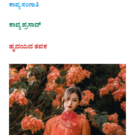
ಕಾವ್ಯ ಸಂಗಾತಿ
ಕಾವ್ಯ ಪ್ರಸಾದ್
ಹೃದಯದ ತವಕ