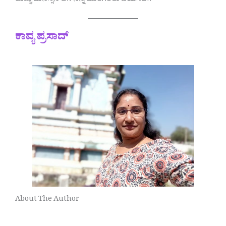
ಹುಚ್ಚು ಮನಸ್ಸಿನ ಆಸೆ ನಿನ್ನ ಜೊತೆಗಿರಲು ಬಯಸಿದೆ!!
ಕಾವ್ಯ ಪ್ರಸಾದ್
About The Author