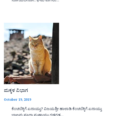
ನೋಯಬೇಕೋ.. ಘಮ ವಾಗಲು…
ಮಕ್ಕಳ ವಿಭಾಗ
October 19, 2019
ಕೆಂಚಬೆಕ್ಕಿಗೆ ಏನಾಯ್ತು? ವಿಜಯಶ್ರೀ ಹಾಲಾಡಿ ಕೆಂಚಬೆಕ್ಕಿಗೆ ಏನಾಯ್ತು
ಬಾಲವು ಪೂರಾ ಮಣ್ಣಾಯ್ತು ಗಡಗಡ…