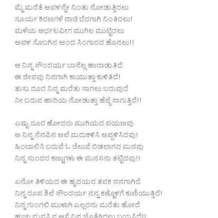
ಮೈ ಮರೆತೆ ಅವಳನ್ನೇ ನಿಂತು ನೋಡುತ್ತಿರಲು
ಸೂರ್ಯ ಕಿರಣಗಳೆ ನಾಚಿ ಬೆರಗಾಗಿ ನಿಂತಿರಲು!
ಮಳೆಯ ಆರ್ಭಟವೀಗ ಮುಗಿಲ ಮುಟ್ಟಿರಲು
ಅವಳ ಸೊಬಗಿನ ಅಂದ ಸಿಂಗಾರದ ಹೊನಲು!!
ಆ ನಿನ್ನ ಸೌಂದರ್ಯ ಬಾನೆಲ್ಲ ಹಾರಾಡುತಿದೆ
ಈ ಜೀವವು ನಿನಗಾಗಿ ಕಾಯುತ್ತಾ ಕುಳಿತಿದೆ!
ತುಸು ದೂರ ನಿನ್ನ ಮರೆತು ಸಾಗಲು ಬರುವುದೆ
ನೀ ಬರುವ ಹಾದಿಯ ನೋಡುತ್ತಾ ಹೆಜ್ಜೆ ಸಾಗುತ್ತಿದೆ!!
ಎಷ್ಟು ದೂರ ಹೋದರು ಮುಗಿಯದ ಪಯಣವು
ಆ ನಿನ್ನ ನೆನಪಿನ ಅಲೆ ಮರುಕಳಿಸಿ ಅಪ್ಪಳಿಸಿದವು!
ಹಿಂಬಾಲಿಸಿ ಬರುವೆ ಓ ಚೆಲುವೆ ಬಿಡಲಾಗದ ಮನವು
ನಿನ್ನ ಸುಂದರ ಕಣ್ಣುಗಳು ಈ ಮನಸನು ತಟ್ಟಿದವು!!
ಏನೋ ತಿಳಿಯದ ಈ ಹೃದಯದ ತವಕ ನನಗಾಗಿದೆ
ನಿನ್ನ ರೂಪ ಶಿಲೆ ಸೌಂದರ್ಯ ನನ್ನ ಕಣ್ಣೊಳಗೆ ಕುಣಿಯುತ್ತಿದೆ!
ನಿನ್ನ ಗುಂಗಲಿ ಮುಳುಗಿ ಎಲ್ಲರನು ಮರೆತು ಹೋದೆ