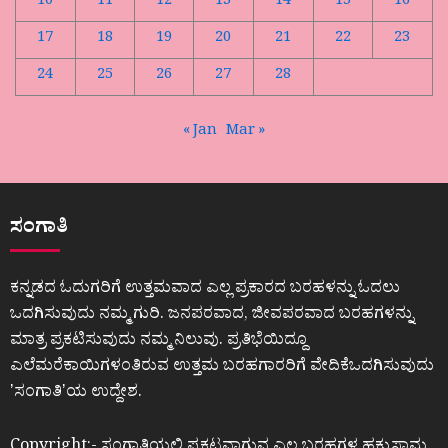
10
11
12
13
14
15
16
17
18
19
20
21
22
23
24
25
26
27
28
« Jan
Mar »
ಸಂಗಾತಿ
ಕನ್ನಡದ ಓದುಗರಿಗೆ ಉತ್ತಮವಾದ ಎಲ್ಲ ಪ್ರಕಾರದ ಬರಹಳನ್ನು ಓದಲು
ಒದಗಿಸುವುದು ನಮ್ಮ ಗುರಿ. ಜನಪರವಾದ, ಜೀವಪರವಾದ ಬರಹಗಳನ್ನು
ಮಾತ್ರ ಪ್ರಕಟಿಸುವುದು ನಮ್ಮ ನಿಲುವು. ಪ್ರತಿಭೆಯಿದ್ದೂ
ಎಲೆಮರೆಕಾಯಿಗಳಂತಿರುವ ಉತ್ತಮ ಬರಹಗಾರರಿಗೆ ವೇದಿಕೆಒದಗಿಸುವುದು
ʼಸಂಗಾತಿʼಯ ಉದ್ದೇಶ.