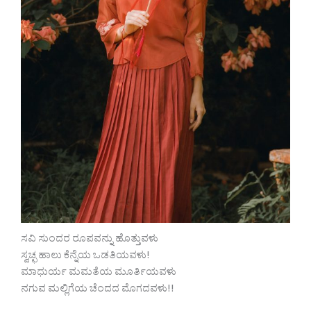
ಸವಿ ಸುಂದರ ರೂಪವನ್ನು ಹೊತ್ತುವಳು
ಸ್ವಚ್ಛ ಹಾಲು ಕೆನ್ನೆಯ ಒಡತಿಯವಳು!
ಮಾಧುರ್ಯ ಮಮತೆಯ ಮೂರ್ತಿಯವಳು
ನಗುವ ಮಲ್ಲಿಗೆಯ ಚೆಂದದ ಮೊಗದವಳು!!