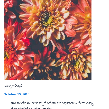
ಕಾವ್ಯಯಾನ
October 19, 2019
ಹೂ ಕವಿತೆಗಳು. ರಂಗಮ್ಮ ಹೊದೇಕಲ್ ಗಂಧವಾಗಲು ಬೇರು ಎಷ್ಟು