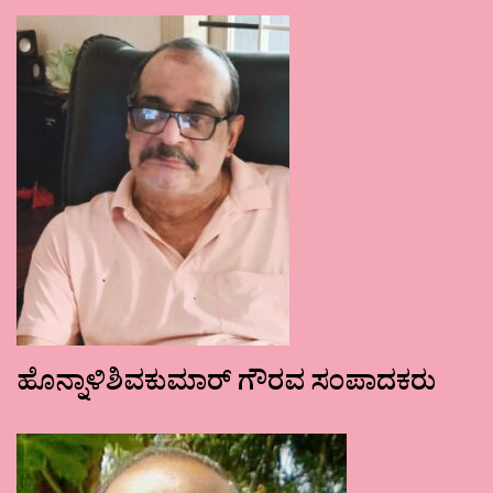
ಹೊನ್ನಾಳಿಶಿವಕುಮಾರ್ ಗೌರವ ಸಂಪಾದಕರು