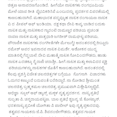
ಚಿತ್ರಣ ಅನಾವರಣಗೊ೦ಡಿದೆ. ಹೀಗೆಯೇ ನಾಟಕಗಳು ರಂಗಭೂಮಿಯ
ಮೇಲೆ ಯಾವ ರೀತಿ ವೈಭವಿಕರಿಸಿವೆ ಎಂಬುದನ್ನು ಪ್ರದರ್ಶನ ವಿವರಣೆಯಲ್ಲಿ
ಕಾಣಬಹುದಾಗಿದೆ. ಮಹಾಭಾರತ ಪದ್ಮವ್ಯೂಹ ನಾಟಕ ರಂಗಾಯಣ ನಾಟಕ
ವಿ ದ ಪೀಪಲ್ ಆಫ್ ಇಂಡಿಯಾ, ದಕ್ಷ ಕಥಾ ದೇವಿ ಕಾವ್ಯ, ಬಾಡಿದ ಬದುಕು
ನಾಟಕ ಮತ್ತು ನಾಟಕಕಾರ ಗ್ಯಾರಂಟಿ ರಾಮಣ್ಣರ ಪರಿಚಯ ಪ್ರಚಂಡ
ರಾವಣ ನಾಟಕ ಮತ್ತು ಪಾತ್ರಧಾರಿ ಜಗದೀಶ್ ರಾಮಘಟ್ಟ ಪರಿಚಯ,
ಪೌರಾಣಿಕ ನಾಟಕಗಳು ರಂಗಗೀತೆಗಳೇ ರ್ಮೆಲುಗೈ! ಆನಂತರದಲ್ಲಿ ದಿಬ್ಬೂರು
ರಮೇಶ್ ಅವರ ಇವನಾರವ ನಾಟಕ ವಿಮರ್ಶೆ, ಅಶೋಕನ ಯುದ್ಧ
ಮಾತಿನಲ್ಲಿ ಗೆದ್ದ ಬಾಲೆ, ದೇವಿ ಮಹಾತ್ಮೆ ನಾಟಕ ಗೋವಿಂದಗೌಡರು, ಹಾಡು
ನಾಟಕ ಎರಡಕ್ಕೂ ಸೈ ರಾಣಿ ಚರಾಶ್ರೀ.. ಹೀಗೆ ನಾಟಕ ಮತ್ತು ಕಲಾವಿದರ ವ್ಯಕ್ತಿ
ಪರಿಚಯಗಳನ್ನು ನಾಟಕಗಳ ಜೊತೆಗೆ ಕಾಣಬಹುದಾಗಿದೆ. ಆನಂತರದಲ್ಲಿ
ಕೆಲವು ಪ್ರಶಸ್ತಿ ವಿಜೇತ ಚಲನಚಿತ್ರಗಳ ಬಗ್ಗೆಯೂ ಸೊಗಸಾಗಿ ವಿಚಾರಗಳು
ಓದುಗರ ಕಣ್ಮುಂದೆ ಬರುವಂತೆ ಬರೆದಿದ್ದಾರೆ. ನಾ ನೋಡಿದ ಶ್ರೀಮಂತ
ಚಲನಚಿತ್ರ, ಬ್ರಹ್ಮ ಕಮಲ ಚಲನಚಿತ್ರ, ಪ್ರಮುಖವಾಗಿ ವಿಶ್ಲೇಷಿಸಲ್ಪಟ್ಟಿವೆ.
ಅಭಿಜ್ಞಾ ಸ್ಕೂಲ್ ಆಫ್ ಡ್ಯಾನ್ಸ್ ಮಕ್ಕಳ ನೃತ್ಯ ಪ್ರದರ್ಶನ, ನಾಟ್ಯ ಪ್ರತಿಭೆ
ಸುಬ್ರತಾ ಪಿ. ಚನ್ನರಾಯಪಟ್ಟಣ, ಬಾಲ ಪ್ರತಿಭೆ ಶೃಜನ್ಯ ಜೆ. ಕೋಟ್ಯಾನ್,
ಭರತನಾಟ್ಯ ಪ್ರವೀಣೆ ಯೋಗಿತಾ ಪಿ ಪಾಟೀಲ್ ಇವು ನೃತ್ಯ ಪ್ರಕಾರದವು.
ತತ್ವಪದ ಗಾಯಕರು ಜೆ.ಪಿ. ಶಿವನಂಜೇಗೌಡರು, ತತ್ವಪದ ಗಾಯಕ