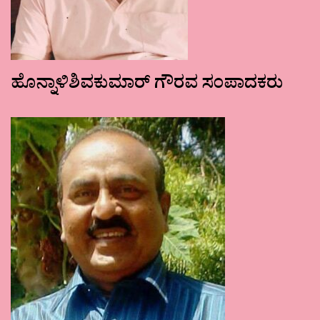
ಹೊನ್ನಾಳಿಶಿವಕುಮಾರ್ ಗೌರವ ಸಂಪಾದಕರು