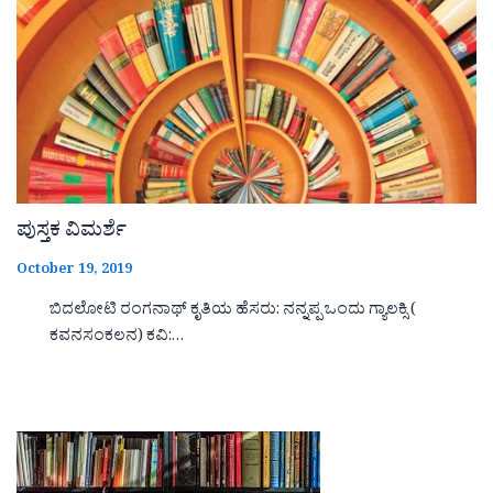
ಪುಸ್ತಕ ವಿಮರ್ಶೆ
October 19, 2019
ಬಿದಲೋಟಿ ರಂಗನಾಥ್ ಕೃತಿಯ ಹೆಸರು: ನನ್ನಪ್ಪ ಒಂದು ಗ್ಯಾಲಕ್ಸಿ (
ಕವನಸಂಕಲನ) ಕವಿ:…