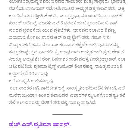
ಯೋಗೇಂದ್ರ ದುದ್ದ ಇವರು ಜನಪದ ಗಾಯಕರು ಮತ್ತು ಸಾಧಕರು ಭಾವಚಿತ್ರ
ರಚನೆಯ ಬಾಬುರಾವ್ ನಡೋಣಿ ನಾಡಿನ ಅದ್ಭುತ ಚಿತ್ರ ಕಲಾವಿದರು. ಚಿತ್ರ
ಕಲಾವಿದೆಯರು ಪ್ರೀತಿ ಹೆಚ್ ಪಿ , ಚಂದ್ರಪ್ರಭಾ, ಮಂಜುಳ,ವಿಮಲ ಎಸ್.ಕೆ.
ನೇಚರ್ ಆರ್ಟಿಸ್ಟ್ ಮುರಳಿ ಎಸ್ ಕೆ ಭರವಸೆಯ ಚಿತ್ರಕಲಾವಿದ ಬಿ ಎಸ್
ನಂದನ ಭರವಸೆಯ ಯುವ ಪ್ರತಿಭೆಗಳು. ಜಾನಪದ ಕಲಾವಿದ ಶಿವಣ್ಣ
ಬಿರಾದಾರ, ಕೊಳಲು ವಾದನ ಆರ್ ಬಿ ಪುಟ್ಟೇಗೌಡರು, ಗಮಕಿ ಸಿ.ಪಿ.
ವಿದ್ಯಾಶಂಕರ, ಜನಪದ ಗಾಯಕ ಕುಮಾರ್ ಕಟ್ಟೆ ಬೆಳಗುಳಿ, ಇವರು ತಮ್ಮ
ತಮ್ಮ ಕಲಾಕ್ಷೇತ್ರದ ಸಾಧಕರೇ ಸೈ. ಅಬ್ಬಾ! ಅದು ಅದ್ಭುತ ಗಾಲಿ ನೃತ್ಯ ಲೇಖನ
ನಿಜಕ್ಕೂ ಅದ್ಭುತವೇ! ರಂಗ ನಿರ್ದೇಶಕ ಗಾಡೇನಹಳ್ಳಿ ವೀರಭದ್ರಾಚಾರ್, ಕಲಾ
ಚಟುವಟಿಕೆಯ ಪ್ರತಿಮಾ ಟ್ರಸ್ಟ್ ಉಮೇಶ್ ತೆಂಕನಹಳ್ಳಿ, ಸಾಹಿತ್ಯ ಪರಿಚರಿಕೆ
ಕನ್ನಡ ಸೇವೆ ಸಿಸಿರಾ ಇವು
ಕಲೆ ಸಂಸ್ಕೃತಿ ಉಳಿಸಬಲ್ಲವು.
ಕಲಾ ಸಾಧಕರ ಬಗ್ಗೆ, ನಾಟಕಗಳ ಬಗ್ಗೆ, ಸಾಂಸ್ಕೃತಿಕ ಚಟುವಟಿಕೆಗಳ ಬಗ್ಗೆ, ಎಲೆ
ಮರೆಕಾಯಿಯಾಗಿ ಉಳಿದ ಕಲಾವಿದರ ವಿಚಾರಗಳನ್ನು ಒಳಗೊಂಡ ಕೃತಿ ಕಲೆ
ಸೆಲೆ ಕಲಾವಿದರನ್ನು ಬೆಳಕಿಗೆ ತರುವಲ್ಲಿ ಸಾಫಲ್ಯ ಸಾಧಿಸಿದೆ.
ಹೆಚ್.ಎಸ್.ಪ್ರತಿಮಾ ಹಾಸನ್.