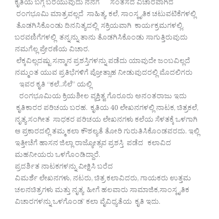
ಕೃತಿಯ ಬಗ್ಗೆ ಬರೆಯುವುದು ನನಗೆ ಸಂತಸದ ವಿಚಾರವಾಗಿದೆ
ರಂಗಭೂಮಿ ಮಾತ್ರವಲ್ಲದೆ ಸಾಹಿತ್ಯ, ಕಲೆ, ಸಾಂಸ್ಕೃತಿಕ ಚಟುವಟಿಕೆಗಳಲ್ಲಿ
ತೊಡಗಿಸಿಕೊಂಡು ದಿನನಿತ್ಯದಲ್ಲಿ ಸಕ್ರಿಯವಾಗಿ ಕಾರ್ಯಕ್ರಮಗಳಲ್ಲಿ,
ಬರವಣಿಗೆಗಳಲ್ಲಿ ತನ್ನನ್ನು ತಾನು ತೊಡಗಿಸಿಕೊಂಡು ಸಾಗುತ್ತಿರುವುದು
ನಮಗೆಲ್ಲ ಪ್ರೇರಣೆಯ ವಿಚಾರ.
ಲೆಕ್ಕವಿಲ್ಲದಷ್ಟು ಸನ್ಮಾನ ಪ್ರಶಸ್ತಿಗಳನ್ನು ಪಡೆದು ಯಾವುದೇ ಜಂಬವಿಲ್ಲದೆ
ನಮ್ಮಂತ ಯುವ ಪ್ರತಿಭೆಗಳಿಗೆ ಪ್ರೋತ್ಸಾಹ ನೀಡುವುದರಲ್ಲಿ ಮೊದಲಿಗರು
ಇವರ ಕೃತಿ “ಕಲೆ..ಸೆಲೆ” ಯಲ್ಲಿ
ರಂಗಭೂಮಿಯ ಕ್ರಿಯಶೀಲ ವ್ಯಕ್ತಿತ್ವ ಗೊರೂರು ಅನಂತರಾಜು ಇದು
ಕೃತಿಕಾರರ ಪರಿಚಯ ಬರಹ. ಕೃತಿಯ 40 ಲೇಖನಗಳಲ್ಲಿ ನಾಟಕ, ಚಿತ್ರಕಲೆ,
ನೃತ್ಯ ಸಂಗೀತ ಸಾಧಕರ ಪರಿಚಯ ಲೇಖನಗಳು ಕಲೆಯ ಸೆಳತಕ್ಕೆ ಒಳಗಾಗಿ
ಆ ಪ್ರಕಾರದಲ್ಲಿ ತಮ್ಮ ಕಲಾ ಕೌಶಲ್ಯತೆ ತೋರಿ ಗುರುತಿಸಿಕೊಂಡವರದು. ಇಲ್ಲಿ
ಇತ್ತೀಚೆಗೆ ಹಾಸನ ಜಿಲ್ಲಾ ರಾಜ್ಯೋತ್ಸವ ಪ್ರಶಸ್ತಿ ಪಡೆದ ಕಲಾವಿದ
ಮಹನೀಯರು ಒಳಗೊಂಡಿದ್ದಾರೆ.
ಪ್ರದರ್ಶಿತ ನಾಟಕಗಳನ್ನು ವೀಕ್ಷಿಸಿ ಬರೆದ
ವಿಮರ್ಶೆ ಲೇಖನಗಳು, ನಟರು, ಚಿತ್ರ ಕಲಾವಿದರು, ಗಾಯಕರು ಉತ್ತಮ
ಚಲನಚಿತ್ರಗಳು ಮತ್ತು ನೃತ್ಯ ಹೀಗೆ ಹಲವಾರು ಸಾಮಾಜಿಕ,ಸಾಂಸ್ಕೃತಿಕ
ವಿಚಾರಗಳನ್ನು ಒಳಗೊಂಡ’ ಕಲಾ ವೈವಿಧ್ಯತೆಯ ಕೃತಿ ಇದು.