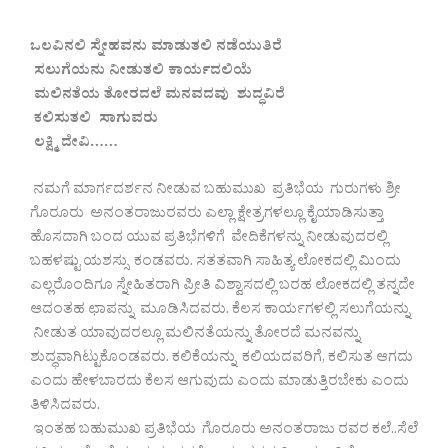
ಒಲವಿನಲಿ ಸ್ನೇಹವನು ಮಾಡುತಲಿ ನಡೆಯುತಿರೆ
ಸಲುಗೆಯನು ನೀಡುತಲಿ ಕಾರ್ಯದಲಿಯೆ
ಮಲಿನತೆಯ ತೋರದಲೆ ಮನವದವು ಶುದ್ಧವಿರೆ
ಕಲಿಸುತಲಿ ಸಾಗುವರು
ಲಕ್ಷ್ಮಿ ದೇವಿ……
ನಮಗೆ ಮಾರ್ಗದರ್ಶನ ನೀಡುವ ಬಹುಮುಖ ಪ್ರತಿಭೆಯ ಗುರುಗಳು ಶ್ರೀ
ಗೊರೂರು ಅನಂತರಾಜುರವರು ಎಲ್ಲಾ ಕ್ಷೇತ್ರಗಳಲ್ಲೂ ಕೈಯಾಡಿಸುತ್ತಾ
ಹೊಸದಾಗಿ ಬಂದ ಯುವ ಪ್ರತಿಭೆಗಳಿಗೆ ವೇದಿಕೆಗಳನ್ನು ನೀಡುವುದರಲ್ಲಿ
ಬಹಳಷ್ಟು ಯಶಸ್ಸು ಕಂಡವರು. ಸತತವಾಗಿ ಸಾಹಿತ್ಯ ಲೋಕದಲ್ಲಿ ಮಿಂದು
ಎಲ್ಲರೊಂದಿಗೂ ಸ್ನೇಹಿತರಾಗಿ ಪ್ರೀತಿ ವಿಶ್ವಾಸದಲ್ಲಿ ಬರಹ ಲೋಕದಲ್ಲಿ ತನ್ನದೇ
ಆದಂತಹ ಛಾಪನ್ನು ಮೂಡಿಸಿದವರು. ಕೆಲಸ ಕಾರ್ಯಗಳಲ್ಲಿ ಸಲುಗೆಯನ್ನು
ನೀಡುತ ಯಾವುದರಲ್ಲೂ ಮಲಿನತೆಯನ್ನು ತೋರದೆ ಮನವನ್ನು
ಶುದ್ಧವಾಗಿಟ್ಟುಕೊಂಡವರು. ಕಲಿಕೆಯನ್ನು ಕಲಿಯದವರಿಗೆ, ಕಲಿಸುತ ಆಗದು
ಎಂದು ಹೇಳಬಾರದು ಕೆಲಸ ಆಗುವುದು ಎಂದು ಮಾಡುತ್ತಿರಬೇಕು ಎಂದು
ತಿಳಿಸಿದವರು.
ಇಂತಹ ಬಹುಮುಖ ಪ್ರತಿಭೆಯ ಗೊರೂರು ಅನಂತರಾಜು ರವರ ಕಲೆ..ಸೆಲೆ