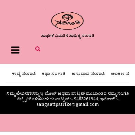
ಸಾರ್ಥಕ ಬದುಕಿಗೆ ಸಾಹಿತ್ಯ ಸಂಗಾತಿ
Menu
ಕಾವ್ಯ ಸಂಗಾತಿ
ಕಥಾ ಸಂಗಾತಿ
ಅನುವಾದ ಸಂಗಾತಿ
ಅಂಕಣ ಸಂಗಾ
ನಿಮ್ಮ ಲೇಖನಗಳನ್ನು ಇ-ಮೇಲ್ ಅಥವಾ ವಾಟ್ಸಪ್ ಮುಖಾಂತರ ನಮ್ಮ ಸಂಗತಿ
ವೆಬ್ಸೈಟ್ ಕಳಿಸಬಹುದು ವಾಟ್ಸಪ್‌ :- 9483261944, ಇಮೇಲ್ :-
sangaatipatrike@gmail.com