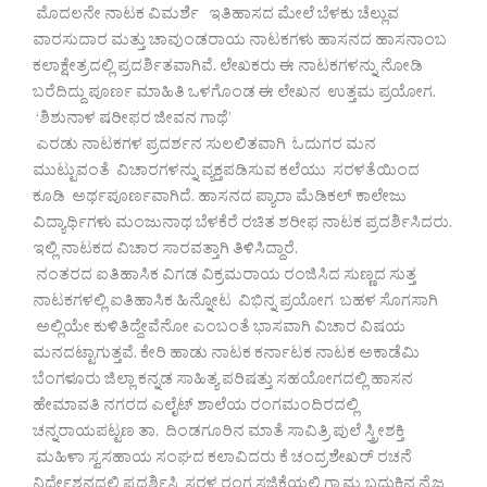
ಮೊದಲನೇ ನಾಟಕ ವಿಮರ್ಶೆ ಇತಿಹಾಸದ ಮೇಲೆ ಬೆಳಕು ಚೆಲ್ಲುವ
ವಾರಸುದಾರ ಮತ್ತು ಚಾವುಂಡರಾಯ ನಾಟಕಗಳು ಹಾಸನದ ಹಾಸನಾಂಬ
ಕಲಾಕ್ಷೇತ್ರದಲ್ಲಿ ಪ್ರದರ್ಶಿತವಾಗಿವೆ. ಲೇಖಕರು ಈ ನಾಟಕಗಳನ್ನು ನೋಡಿ
ಬರೆದಿದ್ದು ಪೂರ್ಣ ಮಾಹಿತಿ ಒಳಗೊಂಡ ಈ ಲೇಖನ ಉತ್ತಮ ಪ್ರಯೋಗ.
‘ಶಿಶುನಾಳ ಷರೀಫರ ಜೀವನ ಗಾಥೆ’
ಎರಡು ನಾಟಕಗಳ ಪ್ರದರ್ಶನ ಸುಲಲಿತವಾಗಿ ಓದುಗರ ಮನ
ಮುಟ್ಟುವಂತೆ ವಿಚಾರಗಳನ್ನು ವ್ಯಕ್ತಪಡಿಸುವ ಕಲೆಯು ಸರಳತೆಯಿಂದ
ಕೂಡಿ ಅರ್ಥಪೂರ್ಣವಾಗಿದೆ. ಹಾಸನದ ಪ್ಯಾರಾ ಮೆಡಿಕಲ್ ಕಾಲೇಜು
ವಿದ್ಯಾರ್ಥಿಗಳು ಮಂಜುನಾಥ ಬೆಳಕೆರೆ ರಚಿತ ಶರೀಫ ನಾಟಕ ಪ್ರದರ್ಶಿಸಿದರು.
ಇಲ್ಲಿ ನಾಟಕದ ವಿಚಾರ ಸಾರವತ್ತಾಗಿ ತಿಳಿಸಿದ್ದಾರೆ.
ನಂತರದ ಐತಿಹಾಸಿಕ ವಿಗಡ ವಿಕ್ರಮರಾಯ ರಂಜಿಸಿದ ಸುಣ್ಣದ ಸುತ್ತ
ನಾಟಕಗಳಲ್ಲಿ ಐತಿಹಾಸಿಕ ಹಿನ್ನೋಟ ವಿಭಿನ್ನ ಪ್ರಯೋಗ ಬಹಳ ಸೊಗಸಾಗಿ
ಅಲ್ಲಿಯೇ ಕುಳಿತಿದ್ದೇವೆನೋ ಎಂಬಂತೆ ಭಾಸವಾಗಿ ವಿಚಾರ ವಿಷಯ
ಮನದಟ್ಟಾಗುತ್ತವೆ. ಕೇರಿ ಹಾಡು ನಾಟಕ ಕರ್ನಾಟಕ ನಾಟಕ ಅಕಾಡೆಮಿ
ಬೆಂಗಳೂರು ಜಿಲ್ಲಾ ಕನ್ನಡ ಸಾಹಿತ್ಯ ಪರಿಷತ್ತು ಸಹಯೋಗದಲ್ಲಿ ಹಾಸನ
ಹೇಮಾವತಿ ನಗರದ ಎಲೈಟ್ ಶಾಲೆಯ ರಂಗಮಂದಿರದಲ್ಲಿ
ಚನ್ನರಾಯಪಟ್ಟಣ ತಾ. ದಿಂಡಗೂರಿನ ಮಾತೆ ಸಾವಿತ್ರಿ ಪುಲೆ ಸ್ತ್ರೀಶಕ್ತಿ
ಮಹಿಳಾ ಸ್ವಸಹಾಯ ಸಂಘದ ಕಲಾವಿದರು ಕೆ ಚಂದ್ರಶೇಖರ್ ರಚನೆ
ನಿರ್ದೇಶನದಲ್ಲಿ ಪ್ರದರ್ಶಿಸಿ ಸರಳ ರಂಗ ಸಜ್ಜಿಕೆಯಲ್ಲಿ ಗ್ರಾಮ್ಯ ಬದುಕಿನ ನೈಜ