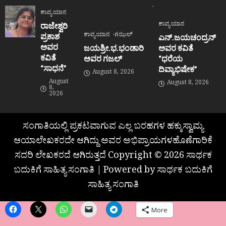
ಕಾವ್ಯಯಾನ
ಕಾವ್ಯಯಾನ
ರಾಜೇಶ್ವರಿ
ಕಾವ್ಯಯಾನ
ಗಝಲ್
ಪ್ರಕಾಶ
ಎನ್.ಜಯಚಂದ್ರನ್
ಅವರ
ಜಯಶ್ರೀ.ಭ.ಭಂಡಾರಿ
ಅವರ ಕವಿತೆ
ಕವಿತೆ
ಅವರ ಗಜಲ್
“ಧರೆಯ
“ಸಾಧನೆ”
ದಿವ್ಯಾಭಿಷೇಕ”
August 8, 2026
August
August 8, 2026
8,
2026
ಸಂಗಾತಿಯಲ್ಲಿ ಪ್ರಕಟವಾಗುವ ಎಲ್ಲ ಬರಹಗಳ ಹಕ್ಕುಸ್ವಾಮ್ಯ
ಆಯಾಲೇಖಕರದೇ ಆಗಿದ್ದು ಅವರ ಅಭಿಪ್ರಾಯಗಳಹೊಣೆಗಾರಿಕೆ
ಸದರಿ ಲೇಖಕರದೆ ಆಗಿರುತ್ತದೆ Copyright © 2026 ಸಾರ್ಥಕ
ಬದುಕಿಗೆ ಸಾಹಿತ್ಯ ಸಂಗಾತಿ | Powered by ಸಾರ್ಥಕ ಬದುಕಿಗೆ
ಸಾಹಿತ್ಯ ಸಂಗಾತಿ
More