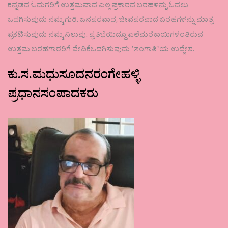
ಕನ್ನಡದ ಓದುಗರಿಗೆ ಉತ್ತಮವಾದ ಎಲ್ಲ ಪ್ರಕಾರದ ಬರಹಳನ್ನು ಓದಲು
ಒದಗಿಸುವುದು ನಮ್ಮ ಗುರಿ. ಜನಪರವಾದ, ಜೀವಪರವಾದ ಬರಹಗಳನ್ನು ಮಾತ್ರ
ಪ್ರಕಟಿಸುವುದು ನಮ್ಮ ನಿಲುವು. ಪ್ರತಿಭೆಯಿದ್ದೂ ಎಲೆಮರೆಕಾಯಿಗಳಂತಿರುವ
ಉತ್ತಮ ಬರಹಗಾರರಿಗೆ ವೇದಿಕೆಒದಗಿಸುವುದು ʼಸಂಗಾತಿʼಯ ಉದ್ದೇಶ.
ಕು.ಸ.ಮಧುಸೂದನರಂಗೇಹಳ್ಳಿ
ಪ್ರಧಾನಸಂಪಾದಕರು