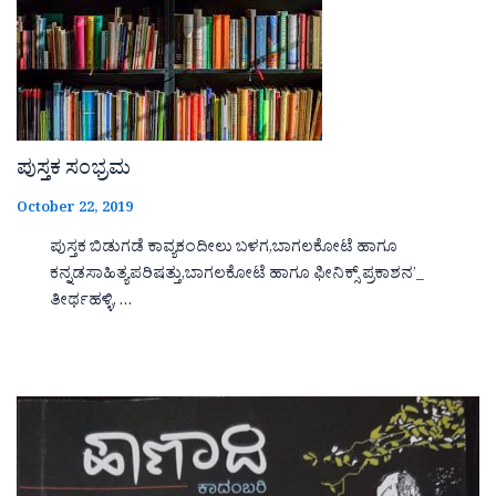
ಪುಸ್ತಕ ಸಂಭ್ರಮ
October 22, 2019
ಪುಸ್ತಕ ಬಿಡುಗಡೆ ಕಾವ್ಯಕಂದೀಲು ಬಳಗ,ಬಾಗಲಕೋಟೆ ಹಾಗೂ
ಕನ್ನಡಸಾಹಿತ್ಯಪರಿಷತ್ತು,ಬಾಗಲಕೋಟೆ ಹಾಗೂ ಫೀನಿಕ್ಸ್ ಪ್ರಕಾಶನ’_
ತೀರ್ಥಹಳ್ಳಿ, …