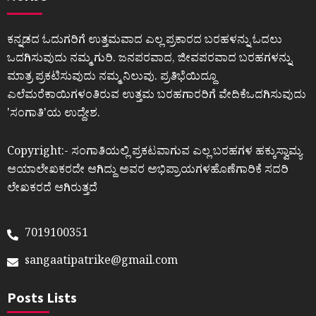
ಕನ್ನಡದ ಓದುಗರಿಗೆ ಉತ್ತಮವಾದ ಎಲ್ಲ ಪ್ರಕಾರದ ಬರಹಳನ್ನು ಓದಲು
ಒದಗಿಸುವುದು ನಮ್ಮ ಗುರಿ. ಜನಪರವಾದ, ಜೀವಪರವಾದ ಬರಹಗಳನ್ನು
ಮಾತ್ರ ಪ್ರಕಟಿಸುವುದು ನಮ್ಮ ನಿಲುವು. ಪ್ರತಿಭೆಯಿದ್ದೂ
ಎಲೆಮರೆಕಾಯಿಗಳಂತಿರುವ ಉತ್ತಮ ಬರಹಗಾರರಿಗೆ ವೇದಿಕೆಒದಗಿಸುವುದು
ʼಸಂಗಾತಿʼಯ ಉದ್ದೇಶ.
Copyright:- ಸಂಗಾತಿಯಲ್ಲಿ ಪ್ರಕಟವಾಗುವ ಎಲ್ಲ ಬರಹಗಳ ಹಕ್ಕುಸ್ವಾಮ್ಯ
ಆಯಾಲೇಖಕರದೇ ಆಗಿದ್ದು ಅವರ ಅಭಿಪ್ರಾಯಗಳಹೊಣೆಗಾರಿಕೆ ಸದರಿ
ಲೇಖಕರದೆ ಆಗಿರುತ್ತದೆ
7019100351
sangaatipatrike@gmail.com
Posts Lists