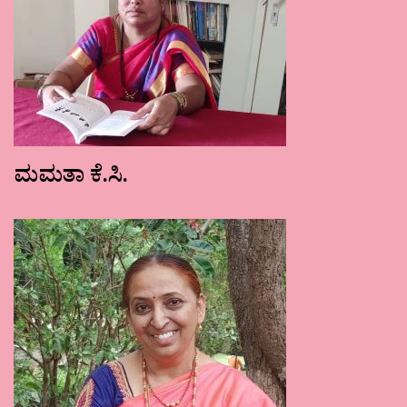
ಮಮತಾ ಕೆ.ಸಿ.