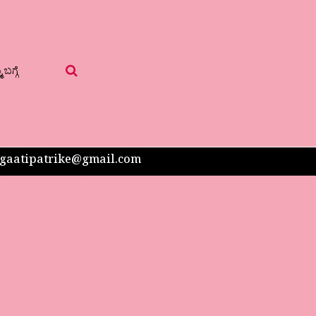
 ಬಗ್ಗೆ
 sangaatipatrike@gmail.com