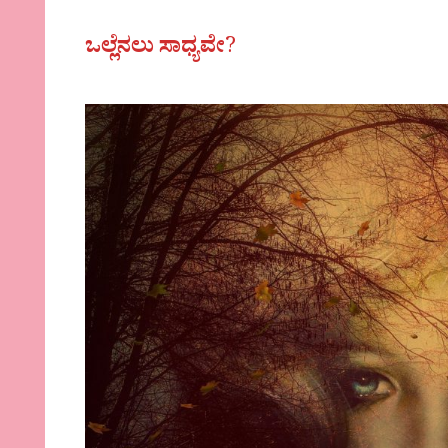
ಒಲ್ಲೆನಲು ಸಾಧ್ಯವೇ
?