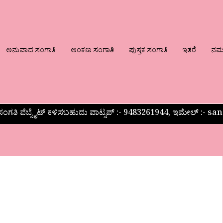
ಅನುವಾದ ಸಂಗಾತಿ
ಅಂಕಣ ಸಂಗಾತಿ
ಪುಸ್ತಕ ಸಂಗಾತಿ
ಇತರೆ
ನಮ್ಮ
ಂಗತಿ ವೆಬ್ಸೈಟ್ ಕಳಿಸಬಹುದು ವಾಟ್ಸಪ್‌ :- 9483261944, ಇಮೇಲ್ :-