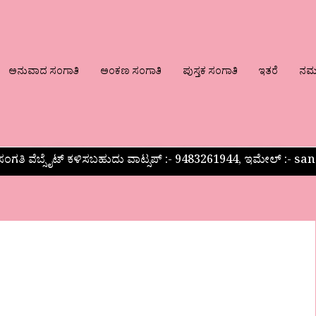
ಅನುವಾದ ಸಂಗಾತಿ
ಅಂಕಣ ಸಂಗಾತಿ
ಪುಸ್ತಕ ಸಂಗಾತಿ
ಇತರೆ
ನಮ್ಮ
ಂಗತಿ ವೆಬ್ಸೈಟ್ ಕಳಿಸಬಹುದು ವಾಟ್ಸಪ್‌ :- 9483261944, ಇಮೇಲ್ :-