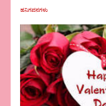
ಹನಿಗವನಗಳು