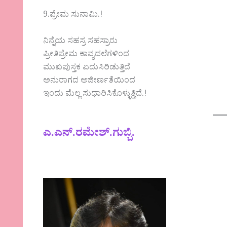
9.ಪ್ರೇಮ ಸುನಾಮಿ.!
ನಿನ್ನೆಯ ಸಹಸ್ರ ಸಹಸ್ರಾರು
ಪ್ರೀತಿಪ್ರೇಮ ಕಾವ್ಯದಲೆಗಳಿಂದ
ಮುಖಪುಸ್ತಕ ಏದುಸಿರಿಡುತ್ತಿದೆ
ಅನುರಾಗದ ಅಜೀರ್ಣತೆಯಿಂದ
ಇಂದು ಮೆಲ್ಲ ಸುಧಾರಿಸಿಕೊಳ್ಳುತ್ತಿದೆ.!
ಎ.ಎನ್.ರಮೇಶ್.ಗುಬ್ಬಿ.