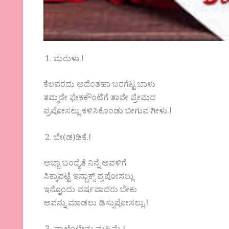
ಮರುಳು.!
ಕೆಲವರದು ಅದೆಂತಹಾ ಬರಗೆಟ್ಟ ಬಾಳು
ತಮ್ಮದೇ ಫೇಕಕೌಂಟಿಗೆ ತಾವೇ ಪ್ರೇಮದ
ಪ್ರಪೋಸಲ್ಲು ಕಳಿಸಿಕೊಂಡು ಬೀಗುವ ಗೀಳು.!
ಬೇ(ಡ)ಡಿಕೆ.!
ಅಬ್ಬಾ ಬಂದೈತೆ ನಿನ್ನೆ ಅವಳಿಗೆ
ಸಿಕ್ಕಾಪಟ್ಟೆ ಇನ್ಬಾಕ್ಸ್ ಪ್ರಪೋಸಲ್ಲು
ಇನ್ನೊಂದು ವರ್ಷವಾದರು ಬೇಕು
ಅವನ್ನು ಮಾಡಲು ಡಿಸ್ಸುಪೋಸಲ್ಲು.!