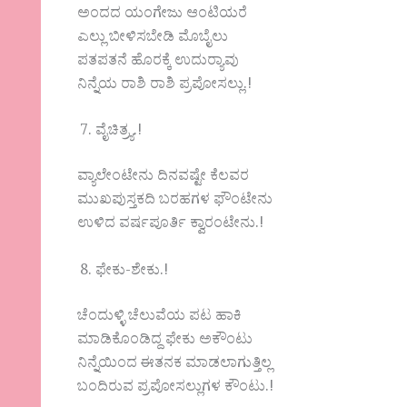
ಅಂದದ ಯಂಗೇಜು ಆಂಟಿಯರೆ
ಎಲ್ಲು ಬೀಳಿಸಬೇಡಿ ಮೊಬೈಲು
ಪತಪತನೆ ಹೊರಕ್ಕೆ ಉದುರ್‍ಯಾವು
ನಿನ್ನೆಯ ರಾಶಿ ರಾಶಿ ಪ್ರಪೋಸಲ್ಲು.!
ವೈಚಿತ್ರ್ಯ.!
ವ್ಯಾಲೇಂಟೇನು ದಿನವಷ್ಟೇ ಕೆಲವರ
ಮುಖಪುಸ್ತಕದಿ ಬರಹಗಳ ಫೌಂಟೇನು
ಉಳಿದ ವರ್ಷಪೂರ್ತಿ ಕ್ವಾರಂಟೇನು.!
ಫೇಕು-ಶೇಕು.!
ಚೆಂದುಳ್ಳಿ ಚೆಲುವೆಯ ಪಟ ಹಾಕಿ
ಮಾಡಿಕೊಂಡಿದ್ದ ಫೇಕು ಅಕೌಂಟು
ನಿನ್ನೆಯಿಂದ ಈತನಕ ಮಾಡಲಾಗುತ್ತಿಲ್ಲ
ಬಂದಿರುವ ಪ್ರಪೋಸಲ್ಲುಗಳ ಕೌಂಟು.!