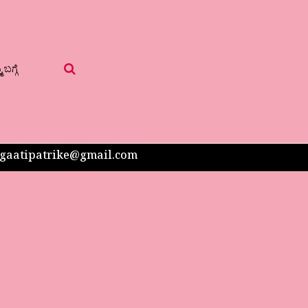
 ಬಗ್ಗೆ
 sangaatipatrike@gmail.com