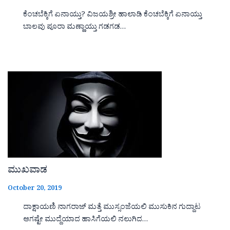
ಕೆಂಚಬೆಕ್ಕಿಗೆ ಏನಾಯ್ತು? ವಿಜಯಶ್ರೀ ಹಾಲಾಡಿ ಕೆಂಚಬೆಕ್ಕಿಗೆ ಏನಾಯ್ತು
ಬಾಲವು ಪೂರಾ ಮಣ್ಣಾಯ್ತು ಗಡಗಡ…
ಮುಖವಾಡ
October 20, 2019
ದಾಕ್ಷಾಯಣಿ ನಾಗರಾಜ್ ಮತ್ತೆ ಮುಸ್ಸಂಜೆಯಲಿ ಮುಸುಕಿನ ಗುದ್ದಾಟ
ಆಗಷ್ಟೇ ಮುದ್ದೆಯಾದ ಹಾಸಿಗೆಯಲಿ ನಲುಗಿದ…