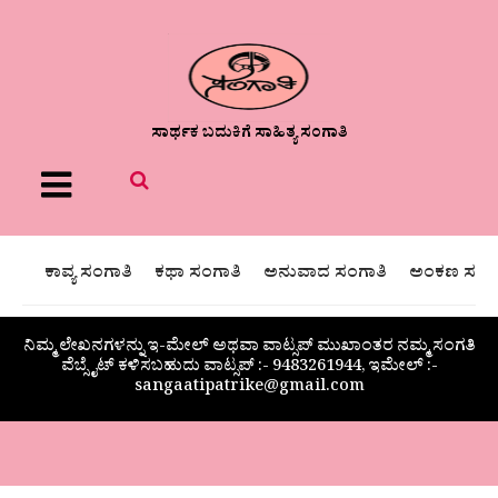
ಸಾರ್ಥಕ ಬದುಕಿಗೆ ಸಾಹಿತ್ಯ ಸಂಗಾತಿ
Menu
ಕಾವ್ಯ ಸಂಗಾತಿ
ಕಥಾ ಸಂಗಾತಿ
ಅನುವಾದ ಸಂಗಾತಿ
ಅಂಕಣ ಸಂಗಾ
ನಿಮ್ಮ ಲೇಖನಗಳನ್ನು ಇ-ಮೇಲ್ ಅಥವಾ ವಾಟ್ಸಪ್ ಮುಖಾಂತರ ನಮ್ಮ ಸಂಗತಿ
ವೆಬ್ಸೈಟ್ ಕಳಿಸಬಹುದು ವಾಟ್ಸಪ್‌ :- 9483261944, ಇಮೇಲ್ :-
sangaatipatrike@gmail.com