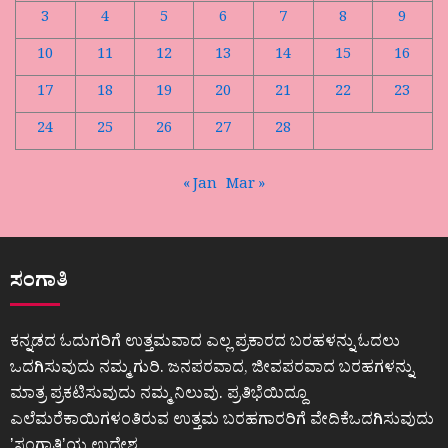
3
4
5
6
7
8
9
10
11
12
13
14
15
16
17
18
19
20
21
22
23
24
25
26
27
28
« Jan
Mar »
ಸಂಗಾತಿ
ಕನ್ನಡದ ಓದುಗರಿಗೆ ಉತ್ತಮವಾದ ಎಲ್ಲ ಪ್ರಕಾರದ ಬರಹಳನ್ನು ಓದಲು
ಒದಗಿಸುವುದು ನಮ್ಮ ಗುರಿ. ಜನಪರವಾದ, ಜೀವಪರವಾದ ಬರಹಗಳನ್ನು
ಮಾತ್ರ ಪ್ರಕಟಿಸುವುದು ನಮ್ಮ ನಿಲುವು. ಪ್ರತಿಭೆಯಿದ್ದೂ
ಎಲೆಮರೆಕಾಯಿಗಳಂತಿರುವ ಉತ್ತಮ ಬರಹಗಾರರಿಗೆ ವೇದಿಕೆಒದಗಿಸುವುದು