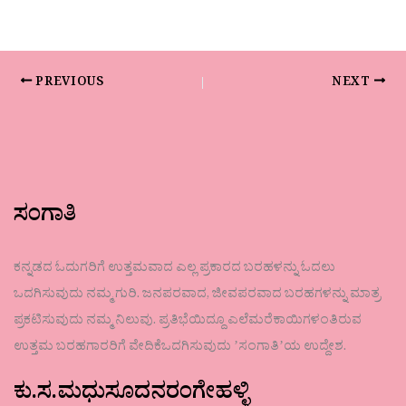
PREVIOUS
NEXT
ಸಂಗಾತಿ
ಕನ್ನಡದ ಓದುಗರಿಗೆ ಉತ್ತಮವಾದ ಎಲ್ಲ ಪ್ರಕಾರದ ಬರಹಳನ್ನು ಓದಲು
ಒದಗಿಸುವುದು ನಮ್ಮ ಗುರಿ. ಜನಪರವಾದ, ಜೀವಪರವಾದ ಬರಹಗಳನ್ನು ಮಾತ್ರ
ಪ್ರಕಟಿಸುವುದು ನಮ್ಮ ನಿಲುವು. ಪ್ರತಿಭೆಯಿದ್ದೂ ಎಲೆಮರೆಕಾಯಿಗಳಂತಿರುವ
ಉತ್ತಮ ಬರಹಗಾರರಿಗೆ ವೇದಿಕೆಒದಗಿಸುವುದು ʼಸಂಗಾತಿʼಯ ಉದ್ದೇಶ.
ಕು.ಸ.ಮಧುಸೂದನರಂಗೇಹಳ್ಳಿ