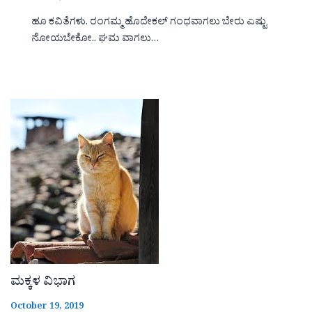
ಹೂ ಕವಿತೆಗಳು. ರಂಗಮ್ಮ ಹೊದೇಕಲ್ ಗಂಧವಾಗಲು ಬೇರು ಎಷ್ಟು
ನೋಯಬೇಕೋ.. ಘಮ ವಾಗಲು…
ಮಕ್ಕಳ ವಿಭಾಗ
October 19, 2019