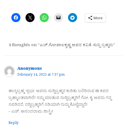
More
4 thoughts on “ಎಚ್.ಗೋಪಾಲಕೃಷ್ಣ ಅವರ ಕವಿತೆ-ಸುದ್ದಿ ಬ್ರಹ್ಮರು”
Anonymous
February 14, 2025 at 7:37 pm
ಹಾಸ್ಯಬ್ರಹ್ಮ ‘ಪ್ರಭಾ’ ಅವರು ಸುದ್ದಿಬ್ರಹ್ಮರ ಕುರಿತು ಬರೆದಿರುವ ಈ ಕವನ
ಬ್ರಹ್ಮಾಂಡವಾಗಿದೆ! ಸದ್ದು ಮಾಡುವ ಸುದ್ದಿಬ್ರಹ್ಮರಿಗೆ ಗೋ. ಕೃ. ಅವರು ಗದ್ದ
ಸವರಿದರೆ, ರದ್ದಿಬ್ರಹ್ಮರಿಗೆ ಸರಿಯಾಗಿ ಗುದ್ದು ಕೊಟ್ಟಿದ್ದಾರೆ!
– ಎಚ್. ಆನಂದರಾಮ ಶಾಸ್ತ್ರೀ
Reply