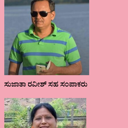
ಸುಜಾತಾ ರವೀಶ್ ಸಹ ಸಂಪಾಕರು