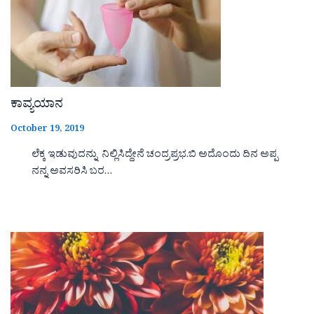
ಕಾವ್ಯಯಾನ
October 19, 2019
ಲೆಕ್ಕ ಇಡುವುದನ್ನು ನಿಲ್ಲಿಸಿದ್ದೇನೆ ಚಂದ್ರಪ್ರಭ.ಬಿ ಅದೊಂದು ದಿನ ಅಪ್ಪ
ನನ್ನ ಅವಸರಿಸಿ ಬರ…