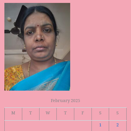
February 2025
M
T
W
T
F
S
S
1
2