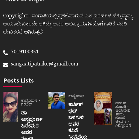
ʼಸಂಗಾತಿʼಯ ಉದ್ದೇಶ.
Copyright:- ಸಂಗಾತಿಯಲ್ಲಿ ಪ್ರಕಟವಾಗುವ ಎಲ್ಲ ಬರಹಗಳ ಹಕ್ಕುಸ್ವಾಮ್ಯ
ಆಯಾಲೇಖಕರದೇ ಆಗಿದ್ದು ಅವರ ಅಭಿಪ್ರಾಯಗಳಹೊಣೆಗಾರಿಕೆ ಸದರಿ
ಲೇಖಕರದೆ ಆಗಿರುತ್ತದೆ
7019100351
sangaatipatrike@gmail.com
Posts Lists
ಕಾವ್ಯಯಾನ
ಕಾವ್ಯಯಾನ
ಅಂಕಣ
ಕಾರ್ತಿಕ್
ಗಝಲ್
ಸಂಗಾತಿ
ಭಟ್
ಜಯದೇವಿ
ಡಾ
ತಾಯಿ
ಬಳಗುಳಿ
ಲಿಗಾಡೆ
ಅನ್ನಪೂರ್ಣ
ಜೀವನ
ಅವರ
ಹಿರೇಮಠ
ನಿಮ್ಮೊಂದಿಗೆ
ಕವಿತೆ
ಅವರ
“ನನ್ನೆದೆಯ
ಗಜಲ್